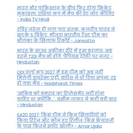
भारत और पाकिस्तान के बीच फिर होगा क्रिकेट
मुकाबला, एशिया कप में मैच की डेट नोट कीजिए
- India TV Hindi
रविंद्र जडेजा ही लगा पाए शतक, कुलदीप यादव ने
झटके 5 विकेट, मौजूदा भारतीय टेस्ट टीम का
श्रीलंका के खिलाफ रिकॉर्ड - Jansatta
भारत के साउथ अफ्रीका दौरे में हुआ बदलाव, अब
इतने T20I मैच भी होंगे; चैंपियंस ट्रॉफी पर नजर -
Hindustan
ODI वर्ल्ड कप 2027 में इस टीम को अब नहीं
मिलेगी डायरेक्ट एंट्री, बारिश ने धो दिया सपना, रद्द
हो गया मैच - Navbharat Times
'आकिब को बुमराह का रिप्लेसमेंट नहीं होना
चाहिए था क्योंकि...', वसीम जाफर ने कही बड़ी बात
- Hindustan
SA20 2027: किस टीम ने किन खिलाड़ियों को
किया रिटेन और कौन हुए रिलीज; किस फ्रेंचाइजी
के पास कितने स्लॉट खाली? - Amar Ujala