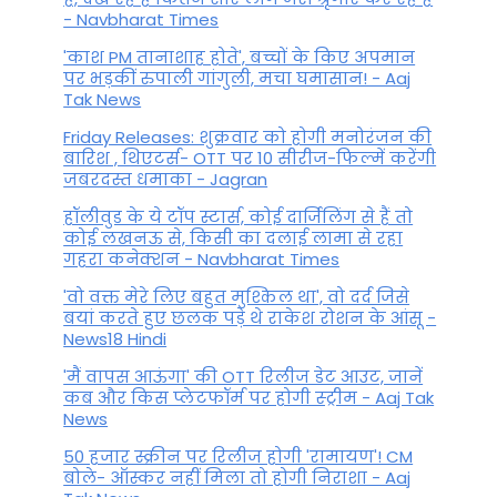
- Navbharat Times
'काश PM तानाशाह होते', बच्चों के किए अपमान
पर भड़कीं रुपाली गांगुली, मचा घमासान! - Aaj
Tak News
Friday Releases: शुक्रवार को होगी मनोरंजन की
बारिश , थिएटर्स- OTT पर 10 सीरीज-फिल्में करेंगी
जबरदस्त धमाका - Jagran
हॉलीवुड के ये टॉप स्टार्स, कोई दार्जिलिंग से हैं तो
कोई लखनऊ से, किसी का दलाई लामा से रहा
गहरा कनेक्शन - Navbharat Times
'वो वक्त मेरे लिए बहुत मुश्किल था', वो दर्द जिसे
बयां करते हुए छलक पड़े थे राकेश रोशन के आंसू -
News18 Hindi
'मैं वापस आऊंगा' की OTT रिलीज डेट आउट, जानें
कब और किस प्लेटफॉर्म पर होगी स्ट्रीम - Aaj Tak
News
50 हजार स्क्रीन पर रिलीज होगी 'रामायण'! CM
बोले- ऑस्कर नहीं मिला तो होगी निराशा - Aaj