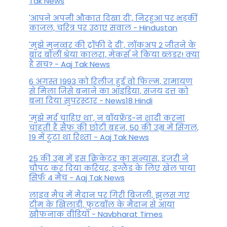
Tak News
'आपने अपनी औकात दिखा दी', निरहुआ पर भड़कीं
काजल, चरित्र पर उठाए सवाल - Hindustan
'मुझे मुनव्वर की ट्रॉफी दे दी', लॉकअप 2 जीतने के
बाद बोलीं श्रेया कालरा, मेकर्स ने किया ब्लंडर! क्या
है सच? - Aaj Tak News
6 अगस्त 1993 को रिलीज हुई वो फिल्म, रामायण
से मिला जिसे बनाने का आइडिया, संजय दत्त को
बना दिया सुपरस्टार - News18 Hindi
'मुझे मर्द चाहिए था', न बॉयफ्रेंड-न शादी करना
चाहती हैं सैफ की छोटी बहन, 50 की उम्र में सिंगल,
19 में टूटा था रिश्ता - Aaj Tak News
25 की उम्र में इस क्रिकेटर का संन्यास, इंजरी ने
चौपट कर दिया करियर, इंग्लैंड के लिए खेल पाया
सिर्फ 4 मैच - Aaj Tak News
लाइव मैच में मैदान पर गिरी बिजली, झुलस गए
टीम के खिलाड़ी, फुटबॉल के मैदान से आया
खौफनाक वीडियो - Navbharat Times