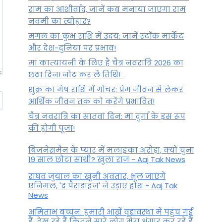
राम का आशीर्वाद, जानें कब मनाया जाएगा राम
नवमी का त्योहार?
मंगल का कुंभ राशि में उदय: जानें स्‍टॉक मार्केट
और देश-दुनिया पर प्रभाव!
मां कात्‍यायनी के लिए है चैत्र नवरात्रि 2026 का
छठा दिन! नोट कर लें तिथि!
शुक्र का मेष राशि में गोचर: प्रेम जीवन से लेकर
आर्थिक जीवन तक को करेंगे प्रभावित!
चैत्र नवरात्रि का सातवां दिन: मां दुर्गा के इस रूप
की होगी पूजा!
बिजनेसमैन के प्यार में मलाइका अरोड़ा, क्यों चुना
19 साल छोटा साथी? खुला राज - Aaj Tak News
राघव जुयाल का खूनी अवतार, भूल जाएंगे
एनिमल, 'द पैराडाइज' ने उड़ाए होश - Aaj Tak
News
अमिताभ बच्चन: हमारी आंखें वृद्दावस्था में पहुंच गई
हैं, देख रहे हैं कितने सारे लोग मेरा श्रृंगार कर रहे हैं