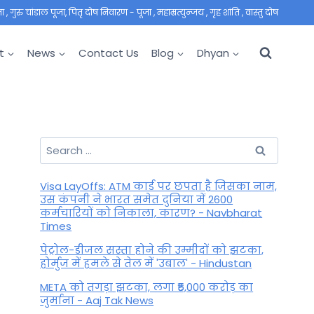
 गुरु चांडाल पूजा, पितृ दोष निवारण - पूजा , महाम्रत्युन्जय , गृह शांति , वास्तु दोष
t
News
Contact Us
Blog
Dhyan
Search
for:
Visa LayOffs: ATM कार्ड पर छपता है जिसका नाम,
उस कंपनी ने भारत समेत दुनिया में 2600
कर्मचारियों को निकाला, कारण? - Navbharat
Times
पेट्रोल-डीजल सस्ता होने की उम्मीदों को झटका,
होर्मुज में हमले से तेल में 'उबाल' - Hindustan
META को तगड़ा झटका, लगा ₹5,000 करोड़ का
जुर्माना - Aaj Tak News