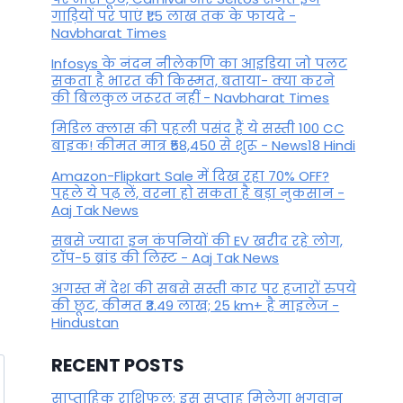
पूजा के साथ खिचड़ी खाने और दान
गाड़ियों पर पाएं ₹1.5 लाख तक के फायदे -
करने की पौराणिक परंपरा का
Navbharat Times
जानिए महत्व
Infosys के नंदन नीलेकणि का आइडिया जो पलट
सकता है भारत की किस्मत, बताया- क्या करने
By
ysduevcTY9
January 5, 2026
की बिलकुल जरूरत नहीं - Navbharat Times
मिडिल क्लास की पहली पसंद हैं ये सस्ती 100 CC
बाइक! कीमत मात्र ₹58,450 से शुरू - News18 Hindi
Amazon-Flipkart Sale में दिख रहा 70% OFF?
पहले ये पढ़ लें, वरना हो सकता है बड़ा नुकसान -
Aaj Tak News
सबसे ज्यादा इन कंपनियों की EV खरीद रहे लोग,
टॉप-5 ब्रांड की लिस्ट - Aaj Tak News
अगस्त में देश की सबसे सस्ती कार पर हजारों रुपये
की छूट, कीमत ₹3.49 लाख; 25 km+ है माइलेज -
Hindustan
RECENT POSTS
साप्ताहिक राशिफल: इस सप्ताह मिलेगा भगवान