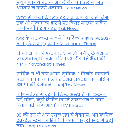
सूर्यकुमार यादव के अगले मैच का एलान, नए
अवतार में करेंगे धमाका - ABP News
WTC में भारत के लिए हर मैच 'करो या मरो' जैसा,
एक भी मुकाबला हारने पर बिगड़ जाएगा गण‍ित,
जानें समीकरण - Aaj Tak News
KKR के नए कप्तान बनेंगे हार्दिक पांड्या? IPL 2027
से पहले मचा हड़कंप - Navbharat Times
रोहित शर्मा की फटकार आज भी नहीं भूले यशस्वी
जायसवाल, श्रीलंका दौरे पर आई अपने भैया की
याद - Navbharat Times
'सचिन से भी बड़ा असर, लेकिन...', व‍िनोद कांबली-
पृथ्वी शॉ का नाम लेकर वैभव सूर्यवंशी को रॉबिन
उथप्पा की चेतावनी - Aaj Tak News
कॉमनवेल्थ गोल्ड मे​डलिस्ट अरुंधति का छलका
दर्द, बोली, 'मुझे रिसीव करने राजस्थान से कोई
नेता–मंत्री नहीं आया' - ETV Bharat
36 की उम्र में आग उगल रहा ये गेंदबाज, अब कपिल
देव-डेल स्टेन का रिकॉर्ड निशाने पर, टॉप-10 में एंट्री
तय! - Aaj Tak News