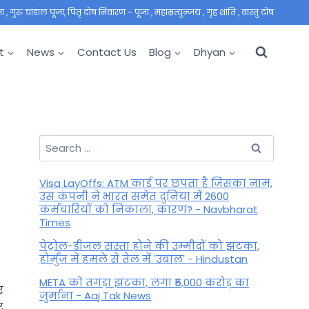
 गुरु चांडाल पूजा, पितृ दोष निवारण - पूजा , महाम्रत्युन्जय , गृह शांति , वास्तु दोष
t
News
Contact Us
Blog
Dhyan
Search
for:
Visa LayOffs: ATM कार्ड पर छपता है जिसका नाम,
उस कंपनी ने भारत समेत दुनिया में 2600
कर्मचारियों को निकाला, कारण? - Navbharat
Times
पेट्रोल-डीजल सस्ता होने की उम्मीदों को झटका,
होर्मुज में हमले से तेल में 'उबाल' - Hindustan
META को तगड़ा झटका, लगा ₹5,000 करोड़ का
र
जुर्माना - Aaj Tak News
र