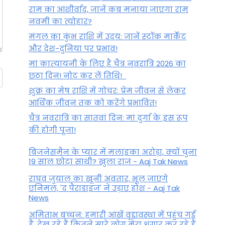
राम का आशीर्वाद, जानें कब मनाया जाएगा राम
नवमी का त्योहार?
मंगल का कुंभ राशि में उदय: जानें स्‍टॉक मार्केट
और देश-दुनिया पर प्रभाव!
मां कात्‍यायनी के लिए है चैत्र नवरात्रि 2026 का
छठा दिन! नोट कर लें तिथि!
शुक्र का मेष राशि में गोचर: प्रेम जीवन से लेकर
आर्थिक जीवन तक को करेंगे प्रभावित!
चैत्र नवरात्रि का सातवां दिन: मां दुर्गा के इस रूप
की होगी पूजा!
बिजनेसमैन के प्यार में मलाइका अरोड़ा, क्यों चुना
19 साल छोटा साथी? खुला राज - Aaj Tak News
राघव जुयाल का खूनी अवतार, भूल जाएंगे
एनिमल, 'द पैराडाइज' ने उड़ाए होश - Aaj Tak
News
अमिताभ बच्चन: हमारी आंखें वृद्दावस्था में पहुंच गई
हैं, देख रहे हैं कितने सारे लोग मेरा श्रृंगार कर रहे हैं