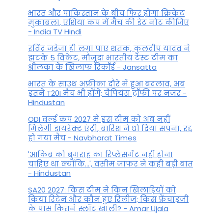
भारत और पाकिस्तान के बीच फिर होगा क्रिकेट
मुकाबला, एशिया कप में मैच की डेट नोट कीजिए
- India TV Hindi
रविंद्र जडेजा ही लगा पाए शतक, कुलदीप यादव ने
झटके 5 विकेट, मौजूदा भारतीय टेस्ट टीम का
श्रीलंका के खिलाफ रिकॉर्ड - Jansatta
भारत के साउथ अफ्रीका दौरे में हुआ बदलाव, अब
इतने T20I मैच भी होंगे; चैंपियंस ट्रॉफी पर नजर -
Hindustan
ODI वर्ल्ड कप 2027 में इस टीम को अब नहीं
मिलेगी डायरेक्ट एंट्री, बारिश ने धो दिया सपना, रद्द
हो गया मैच - Navbharat Times
'आकिब को बुमराह का रिप्लेसमेंट नहीं होना
चाहिए था क्योंकि...', वसीम जाफर ने कही बड़ी बात
- Hindustan
SA20 2027: किस टीम ने किन खिलाड़ियों को
किया रिटेन और कौन हुए रिलीज; किस फ्रेंचाइजी
के पास कितने स्लॉट खाली? - Amar Ujala