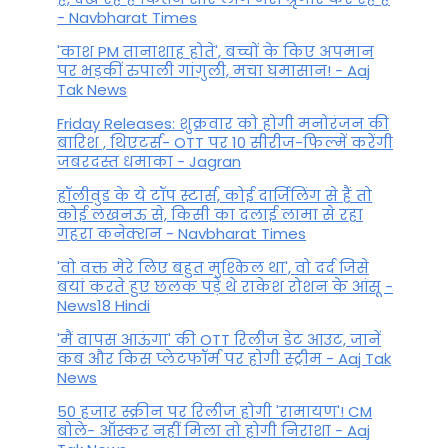
- Navbharat Times
'काश PM तानाशाह होते', बच्चों के किए अपमान
पर भड़कीं रुपाली गांगुली, मचा घमासान! - Aaj
Tak News
Friday Releases: शुक्रवार को होगी मनोरंजन की
बारिश , थिएटर्स- OTT पर 10 सीरीज-फिल्में करेंगी
जबरदस्त धमाका - Jagran
हॉलीवुड के ये टॉप स्टार्स, कोई दार्जिलिंग से हैं तो
कोई लखनऊ से, किसी का दलाई लामा से रहा
गहरा कनेक्शन - Navbharat Times
'वो वक्त मेरे लिए बहुत मुश्किल था', वो दर्द जिसे
बयां करते हुए छलक पड़े थे राकेश रोशन के आंसू -
News18 Hindi
'मैं वापस आऊंगा' की OTT रिलीज डेट आउट, जानें
कब और किस प्लेटफॉर्म पर होगी स्ट्रीम - Aaj Tak
News
50 हजार स्क्रीन पर रिलीज होगी 'रामायण'! CM
बोले- ऑस्कर नहीं मिला तो होगी निराशा - Aaj