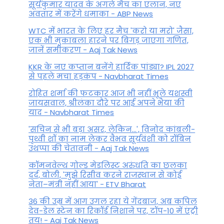
सूर्यकुमार यादव के अगले मैच का एलान, नए
अवतार में करेंगे धमाका - ABP News
WTC में भारत के लिए हर मैच 'करो या मरो' जैसा,
एक भी मुकाबला हारने पर बिगड़ जाएगा गण‍ित,
जानें समीकरण - Aaj Tak News
KKR के नए कप्तान बनेंगे हार्दिक पांड्या? IPL 2027
से पहले मचा हड़कंप - Navbharat Times
रोहित शर्मा की फटकार आज भी नहीं भूले यशस्वी
जायसवाल, श्रीलंका दौरे पर आई अपने भैया की
याद - Navbharat Times
'सचिन से भी बड़ा असर, लेकिन...', व‍िनोद कांबली-
पृथ्वी शॉ का नाम लेकर वैभव सूर्यवंशी को रॉबिन
उथप्पा की चेतावनी - Aaj Tak News
कॉमनवेल्थ गोल्ड मे​डलिस्ट अरुंधति का छलका
दर्द, बोली, 'मुझे रिसीव करने राजस्थान से कोई
नेता–मंत्री नहीं आया' - ETV Bharat
36 की उम्र में आग उगल रहा ये गेंदबाज, अब कपिल
देव-डेल स्टेन का रिकॉर्ड निशाने पर, टॉप-10 में एंट्री
तय! - Aaj Tak News