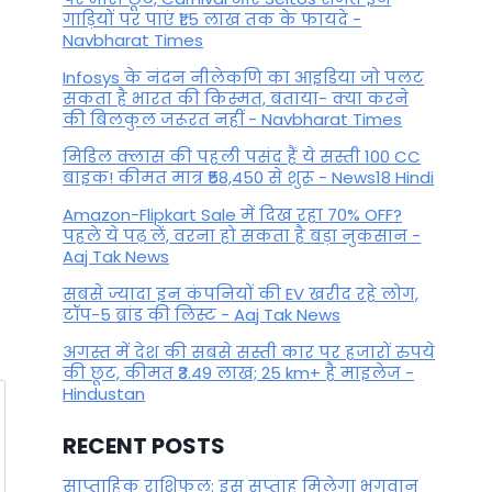
गाड़ियों पर पाएं ₹1.5 लाख तक के फायदे -
By
January 7, 2024
Navbharat Times
Infosys के नंदन नीलेकणि का आइडिया जो पलट
सकता है भारत की किस्मत, बताया- क्या करने
की बिलकुल जरूरत नहीं - Navbharat Times
मिडिल क्लास की पहली पसंद हैं ये सस्ती 100 CC
बाइक! कीमत मात्र ₹58,450 से शुरू - News18 Hindi
Amazon-Flipkart Sale में दिख रहा 70% OFF?
पहले ये पढ़ लें, वरना हो सकता है बड़ा नुकसान -
Aaj Tak News
सबसे ज्यादा इन कंपनियों की EV खरीद रहे लोग,
टॉप-5 ब्रांड की लिस्ट - Aaj Tak News
अगस्त में देश की सबसे सस्ती कार पर हजारों रुपये
की छूट, कीमत ₹3.49 लाख; 25 km+ है माइलेज -
Hindustan
RECENT POSTS
साप्ताहिक राशिफल: इस सप्ताह मिलेगा भगवान