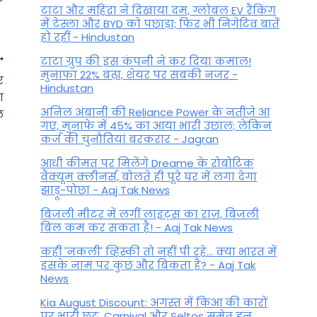
टाटा और महिंद्रा ने दिखाया दम, ग्लोबल EV रैंकिंग
में टेस्ला और BYD को पछाड़ा; फिर भी निगेटिव बातें
हो रहीं - Hindustan
टाटा ग्रुप की इस कंपनी ने कर दिया कमाल!
मुनाफा 22% बढ़ा, शेयर पर सबकी नजर -
र
Hindustan
ा
अनिल अंबानी की Reliance Power के नतीजे आ
ल
गए, मुनाफे में 45% का आया भारी उछाल; लेकिन
कर्ज की चुनौतियां बरकरार - Jagran
आधी कीमत पर मिलेंगे Dreame के रोबोटिक
वैक्यूम क्लीनर्स, बोलते ही पूरे घर में लगा देगा
झाड़ू-पोछा - Aaj Tak News
बिजली मीटर में लगीं लाइट्स का राज़, बिजली
बिल कम कर सकता है! - Aaj Tak News
कहीं 'नकली' व्हिस्की तो नहीं पी रहे... क्या भारत में
नए साल में 8 अक्टूबर तक इन राशि
इसके नाम पर कुछ और बिकता है? - Aaj Tak
News
वालों के दिन बीतेंगे मस्ती में, देव
Kia August Discount: अगस्त में किआ की कारों
गुरु की रहेगी असीम कृपा!
पर भारी छूट, Carnival और Seltos समेत इन