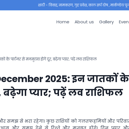
शादी - विवाह, नामकरण, गृह प्रवेश, काल सर्प दोष , मार्कण्डेय पूजा ,
Home
About us
Gallery
Even
पार्टनर से मनमुटाव होंगे दूर, बढ़ेगा प्यार; पढ़ें लव राशिफल
 December 2025: इन जातकों के
, बढ़ेगा प्यार; पढ़ें लव राशिफल
इज और समझ से भरा रहेगा। कुछ राशियों को गलतफहमियों और परिवा
श्वास और समय देने से रिश्ते और मजबूत होंगे। दिन प्यार औ