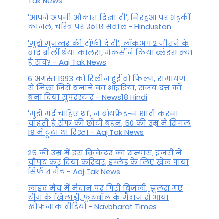
Tak News
'आपने अपनी औकात दिखा दी', निरहुआ पर भड़कीं
काजल, चरित्र पर उठाए सवाल - Hindustan
'मुझे मुनव्वर की ट्रॉफी दे दी', लॉकअप 2 जीतने के
बाद बोलीं श्रेया कालरा, मेकर्स ने किया ब्लंडर! क्या
है सच? - Aaj Tak News
6 अगस्त 1993 को रिलीज हुई वो फिल्म, रामायण
से मिला जिसे बनाने का आइडिया, संजय दत्त को
बना दिया सुपरस्टार - News18 Hindi
'मुझे मर्द चाहिए था', न बॉयफ्रेंड-न शादी करना
चाहती हैं सैफ की छोटी बहन, 50 की उम्र में सिंगल,
19 में टूटा था रिश्ता - Aaj Tak News
25 की उम्र में इस क्रिकेटर का संन्यास, इंजरी ने
चौपट कर दिया करियर, इंग्लैंड के लिए खेल पाया
सिर्फ 4 मैच - Aaj Tak News
लाइव मैच में मैदान पर गिरी बिजली, झुलस गए
टीम के खिलाड़ी, फुटबॉल के मैदान से आया
खौफनाक वीडियो - Navbharat Times