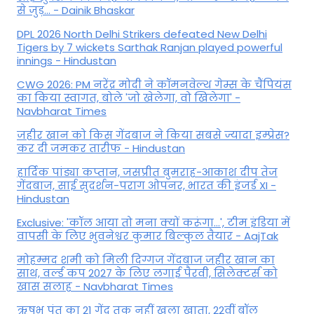
से जुड़... - Dainik Bhaskar
DPL 2026 North Delhi Strikers defeated New Delhi
Tigers by 7 wickets Sarthak Ranjan played powerful
innings - Hindustan
CWG 2026: PM नरेंद्र मोदी ने कॉमनवेल्थ गेम्स के चैंपियंस
का किया स्वागत, बोले 'जो खेलेगा, वो खिलेगा' -
Navbharat Times
जहीर खान को किस गेंदबाज ने किया सबसे ज्यादा इम्प्रेस?
कर दी जमकर तारीफ - Hindustan
हार्दिक पांड्या कप्तान, जसप्रीत बुमराह-आकाश दीप तेज
गेंदबाज, साई सुदर्शन-पराग ओपनर, भारत की इंजर्ड XI -
Hindustan
Exclusive: 'कॉल आया तो मना क्यों करूंगा...', टीम इंडिया में
वापसी के लिए भुवनेश्वर कुमार बिल्कुल तैयार - AajTak
मोहम्मद शमी को मिली दिग्गज गेंदबाज जहीर खान का
साथ, वर्ल्ड कप 2027 के लिए लगाई पैरवी, सिलेक्टर्स को
खास सलाह - Navbharat Times
ऋषभ पंत का 21 गेंद तक नहीं खुला खाता, 22वीं बॉल