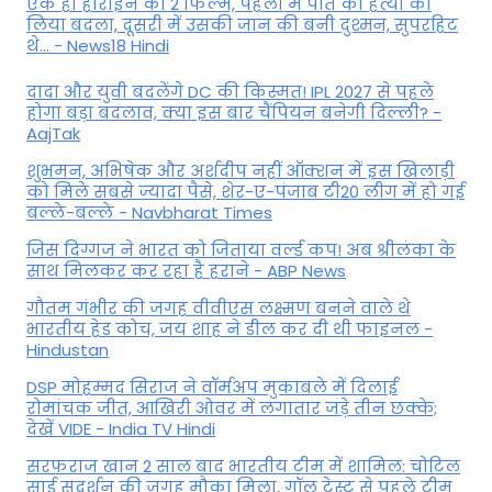
एक ही हीरोइन की 2 फिल्में, पहली में पति की हत्या का
लिया बदला, दूसरी में उसकी जान की बनी दुश्मन, सुपरहिट
थे... - News18 Hindi
दादा और युवी बदलेंगे DC की किस्मत! IPL 2027 से पहले
होगा बड़ा बदलाव, क्या इस बार चैंपियन बनेगी दिल्ली? -
AajTak
शुभमन, अभिषेक और अर्शदीप नहीं ऑक्शन में इस खिलाड़ी
को मिले सबसे ज्यादा पैसे, शेर-ए-पंजाब टी20 लीग में हो गई
बल्ले-बल्ले - Navbharat Times
जिस दिग्गज ने भारत को जिताया वर्ल्ड कप! अब श्रीलंका के
साथ मिलकर कर रहा है हराने - ABP News
गौतम गंभीर की जगह वीवीएस लक्ष्मण बनने वाले थे
भारतीय हेड कोच, जय शाह ने डील कर दी थी फाइनल -
Hindustan
DSP मोहम्मद सिराज ने वॉर्मअप मुकाबले में दिलाई
रोमांचक जीत, आखिरी ओवर में लगातार जड़े तीन छक्के;
देखें VIDE - India TV Hindi
सरफराज खान 2 साल बाद भारतीय टीम में शामिल: चोटिल
साई सुदर्शन की जगह मौका मिला, गॉल टेस्ट से पहले टीम