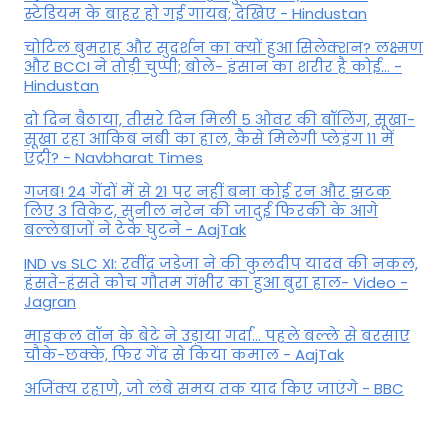
स्टेडियम के बाहर हो गई गायब; देखिए - Hindustan
चोटिल बुमराह और सुदर्शन का क्यों हुआ सिलेक्शन? लक्ष्मण
और BCCI ने तोड़ी चुप्पी; बोले- इंसान का शरीर है कोई… -
Hindustan
दो दिन बैठाया, तीसरे दिन मिली 5 ओवर की बॉलिंग, सूखा-
सूखा रहा आकिब नबी का हाल, कैसे मिलेगी प्लेइंग 11 में
एंट्री? - Navbharat Times
गजब! 24 गेंदों में से 21 पर नहीं बना कोई रन और झटक
लिए 3 विकेट, सुनील नरेन की जादुई फिरकी के आगे
बल्लेबाजों ने टेके घुटने - AajTak
IND vs SLC XI: रवींद्र जडेजा ने की कुलदीप यादव की नकल,
हंसते-हंसते कोच गौतम गंभीर का हुआ बुरा हाल- Video -
Jagran
माइकल वॉन के बेटे ने उड़ाया गर्दा... पहले बल्ले से बरसाए
चौके-छक्के, फिर गेंद से किया कमाल - AajTak
अजिंक्य रहाणे, जो लंबे समय तक याद किए जाएंगे - BBC