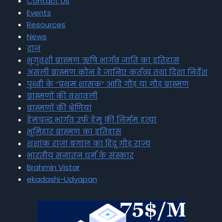
Contact Us
Events
Resources
News
दान
भृगुवंशी ब्राह्मण ऋषि भार्गव जाति का इतिहास
असली ब्राह्मण कौन है जानिए कर्तव्य तथा दिशा निर्देश
पृथ्वी के “प्रथम शासक” आदि गौड़ या गौड़ ब्राह्मण
ब्राह्मणों की वंशावली
ब्राह्मणों की श्रेणियां
हेमचन्द्र भार्गव उर्फ हेमू की निर्मम हत्या
भूमिहार ब्राह्मण का इतिहास
शशांक राजा बंगाल का हिंदू गौड़ राज्य
भारतीय सनातन धर्म के संस्कार
Brahmin Vistar
ekadashi-Udyapan