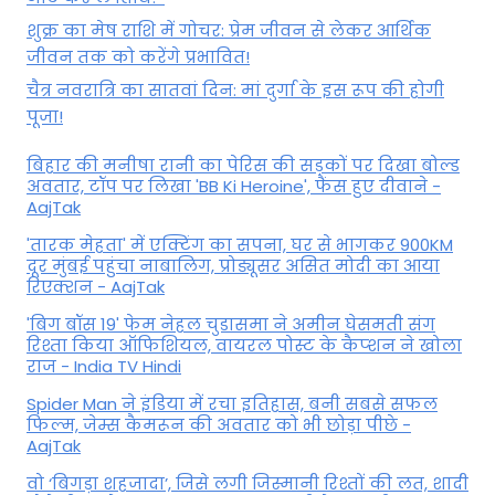
शुक्र का मेष राशि में गोचर: प्रेम जीवन से लेकर आर्थिक
जीवन तक को करेंगे प्रभावित!
चैत्र नवरात्रि का सातवां दिन: मां दुर्गा के इस रूप की होगी
पूजा!
बिहार की मनीषा रानी का पेरिस की सड़कों पर दिखा बोल्ड
अवतार, टॉप पर लिखा 'BB Ki Heroine', फैंस हुए दीवाने -
AajTak
'तारक मेहता' में एक्टिंग का सपना, घर से भागकर 900KM
दूर मुंबई पहुंचा नाबालिग, प्रोड्यूसर असित मोदी का आया
रिएक्शन - AajTak
'बिग बॉस 19' फेम नेहल चुडासमा ने अमीन घेसमती संग
रिश्ता किया ऑफिशियल, वायरल पोस्ट के कैप्शन ने खोला
राज - India TV Hindi
Spider Man ने इंडिया में रचा इतिहास, बनी सबसे सफल
फिल्म, जेम्स कैमरून की अवतार को भी छोड़ा पीछे -
AajTak
वो ‘बिगड़ा शहजादा’, जिसे लगी जिस्मानी रिश्तों की लत, शादी