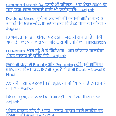
Crorepati Stock: 34 रुपये थी कीमत... अब शेयर ₹8000 के
पार, एक लाख लगाने वाले भी करोड़पति! - AajTak
Dividend Share: मुकेश अंबानी की कंपनी सहित कल 9
शेयरों की एक्स-डेट, 91 रुपये तक डिविडेंड पाने का मौका -
Jagran
10 अगस्त को इन शेयरों पर रखें नजर, हो सकती है मोटी
कमाई! लिस्ट में टाइटन और Ola भी शामिल - Hindustan
FPI Return: भाग रहे थे ये निवेशक... अब जोरदार कमबैक,
शेयर बाजार में झोंके पैसे - AajTak
₹1500 से कम में Beauty और Grooming की पूरी शॉपिंग!
66% तक डिस्काउंट, ₹177 से शुरू हैं ये धांसू Deals - News18
Hindi
AC कौन सा है बेस्ट? विंडो, Split या पोर्टेबल, ये है एक्सपर्ट
जवाब - AajTak
किलर लुक, स्मार्ट फीचर्स! आ रही सबसे सस्ती PULSAR -
AajTak
'शेयर बाजार छोड़ दें, अगर...' उतार-चढ़ाव वाले मार्केट पर
दिग्‍गज की सलाह! - AajTak