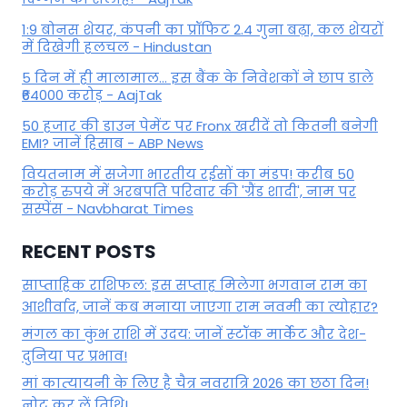
1:9 बोनस शेयर, कंपनी का प्रॉफिट 2.4 गुना बढ़ा, कल शेयरों
में दिखेगी हलचल - Hindustan
5 दिन में ही मालामाल... इस बैंक के निवेशकों ने छाप डाले
₹64000 करोड़ - AajTak
50 हजार की डाउन पेमेंट पर Fronx खरीदें तो कितनी बनेगी
EMI? जानें हिसाब - ABP News
वियतनाम में सजेगा भारतीय रईसों का मंडप! करीब 50
करोड़ रुपये में अरबपति परिवार की 'ग्रैंड शादी', नाम पर
सस्पेंस - Navbharat Times
RECENT POSTS
साप्ताहिक राशिफल: इस सप्ताह मिलेगा भगवान राम का
आशीर्वाद, जानें कब मनाया जाएगा राम नवमी का त्योहार?
मंगल का कुंभ राशि में उदय: जानें स्‍टॉक मार्केट और देश-
दुनिया पर प्रभाव!
मां कात्‍यायनी के लिए है चैत्र नवरात्रि 2026 का छठा दिन!
नोट कर लें तिथि!