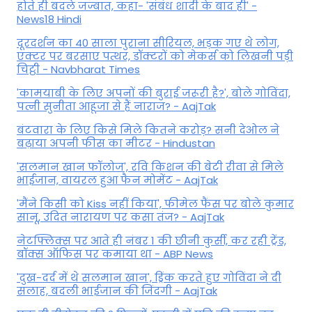
होते ही बदले जज्बात, कहा- 'संबंध शादी के बाद ही' -
News18 Hindi
दूरदर्शन का 40 साला पुराना सीरियल, भड़क गए थे लोग,
एक्टर पर बरसाए पत्थर, डॉक्टरों को मेकर्स को लिखनी पड़ी
चिट्ठी - Navbharat Times
'कामयाबी के लिए अपनों की बुराई जरूरी है?', बोले गोविंदा,
पत्नी सुनीता आहूजा से हैं नाराज? - AajTak
बंटवारा के लिए किसे मिले कितने करोड़? सनी देओल ने
बढ़ाया अपनी फीस का मीटर - Hindustan
'सलमान खान फॉलोज', रवि किशन की बेटी रीवा से मिले
भाईजान, वायरल हुआ फैन मोमेंट - AajTak
'मैंने किसी को Kiss नहीं किया', फीमेल फैंस पर बोले कुमार
सानू, उदित नारायण पर कसा तंज? - AajTak
नेटफ्लिक्स पर आते ही नंबर 1 की छीनी कुर्सी, कर रही ट्रेंड,
बॉक्स ऑफिस पर कमाया था - ABP News
'दुख-दर्द में थे सलमान खान', ड्रिंक करते हुए गोविंदा ने दी
सलाह, बदली भाईजान की जिंदगी - AajTak