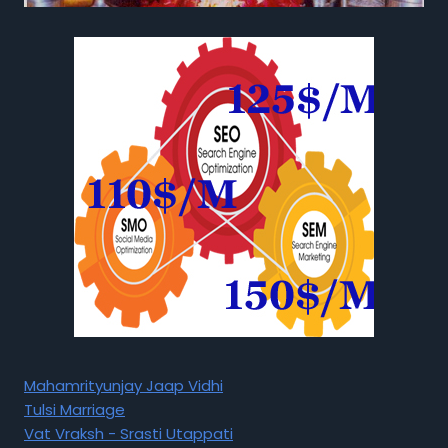
Mahamrityunjay Jaap Vidhi
Tulsi Marriage
Vat Vraksh - Srasti Utappati