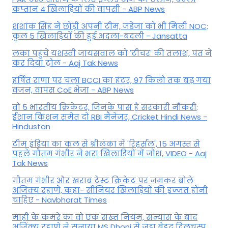
कप्तान 4 खिलाड़ियों की वापसी - ABP News
शशांक सिंह ने छोड़ी अपनी टीम, जडेजा को भी मिली NOC;
कुल 5 खिलाड़ियों की हुई अदला-बदली - Jansatta
लंका पहुंचे यशस्वी जायसवाल को 'टीचर' की तलाश, पंत ने
कर द‍िया ट्रोल - Aaj Tak News
हर्षित राणा पर चला BCCI का हंटर, 97 किलो तक बढ़ गया
वजन, वापस CoE भेजा - ABP News
वो 5 भारतीय क्रिकेटर, जिनके पास है सरकारी नौकरी;
ईशान किशन समेत दो RBI मैनेजर, Cricket Hindi News -
Hindustan
टीम इंडिया का कल से श्रीलंका में 'रिहर्सल', 15 अगस्त से
पहले गौतम गंभीर ने भरा ख‍िलाड़‍ियों में जोश, VIDEO - Aaj
Tak News
गौतम गंभीर और खराब टेस्ट क्रिकेट पर जमकर बोले
अजिंक्य रहाणे, कहा- सीनियर खिलाड़ियों की इज्जत होनी
चाहिए - Navbharat Times
माही के कमरे का वो एक सख्त नियम, संन्यास के बाद
अजिंक्‍य रहाणे ने सुनाया MS Dhoni से जुड़ा बेहद दिलचस्प