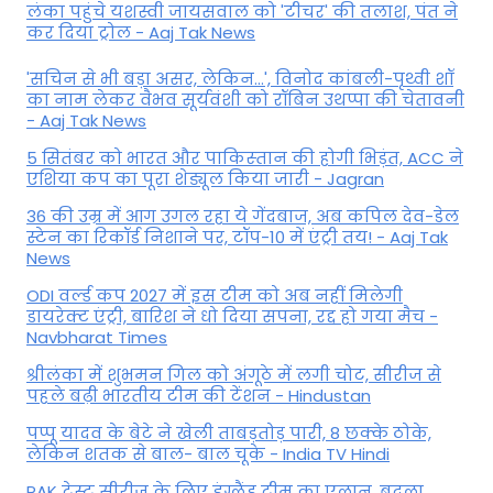
लंका पहुंचे यशस्वी जायसवाल को 'टीचर' की तलाश, पंत ने
कर द‍िया ट्रोल - Aaj Tak News
'सचिन से भी बड़ा असर, लेकिन...', व‍िनोद कांबली-पृथ्वी शॉ
का नाम लेकर वैभव सूर्यवंशी को रॉबिन उथप्पा की चेतावनी
- Aaj Tak News
5 सितंबर को भारत और पाकिस्‍तान की होगी भिड़ंत, ACC ने
एशिया कप का पूरा शेड्यूल किया जारी - Jagran
36 की उम्र में आग उगल रहा ये गेंदबाज, अब कपिल देव-डेल
स्टेन का रिकॉर्ड निशाने पर, टॉप-10 में एंट्री तय! - Aaj Tak
News
ODI वर्ल्ड कप 2027 में इस टीम को अब नहीं मिलेगी
डायरेक्ट एंट्री, बारिश ने धो दिया सपना, रद्द हो गया मैच -
Navbharat Times
श्रीलंका में शुभमन गिल को अंगूठे में लगी चोट, सीरीज से
पहले बढ़ी भारतीय टीम की टेंशन - Hindustan
पप्पू यादव के बेटे ने खेली ताबड़तोड़ पारी, 8 छक्के ठोके,
लेकिन शतक से बाल- बाल चूके - India TV Hindi
PAK टेस्ट सीरीज के लिए इंग्लैंड टीम का एलान, बदला