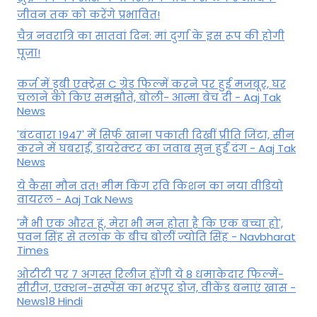
जीवन तक को करेंगे प्रभावित!
चैत्र नवरात्रि का सातवां दिन: मां दुर्गा के इस रूप की होगी
पूजा!
कर्ज में डूबी एक्ट्रेस C ग्रेड फिल्में करने पर हुई मजबूर, घर
चलाने को किए समझौते, बोली- आत्मा बेच दी - Aaj Tak
News
'बंटवारा 1947' में सिर्फ खाना पकाती दिखीं प्रीति जिंटा, सीन
करने में घबराईं, डायरेक्टर का जवाब सुन हुईं दंग - Aaj Tak
News
ये कैसा मौन व्रत! मीम किंग रवि किशन का नया वीडियो
वायरल - Aaj Tak News
'मैं भी एक औरत हूं, मेरा भी मन होता है कि एक बच्चा हो',
पवन सिंह से तलाक के बीच बोलीं ज्योति सिंह - Navbharat
Times
ओटीटी पर 7 अगस्त रिलीज होंगी ये 8 धमाकेदार फिल्में-
सीरीज, एक्शन-सस्पेंस का भरपूर डोज, वीकेंड बनाएं खास -
News18 Hindi