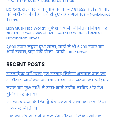
मिली तो कार्रवाई - Navbharat Times
LIC OFS: सरकार ने चुपचाप कमा लिए ₹31,522 करोड़, बाजार
को नहीं लगने दी हवा, कैसे हुए यह चमत्कार? - Navbharat
Times
Elon Musk Net Worth: मुकेश अंबानी ने जितना जिंदगीभर
कमाया, एलन मस्क ने उससे ज्यादा एक दिन में गंवाया -
Navbharat Times
2,890 रुपए महंगा हुआ सोना, चांदी में भी 6,200 रुपए का
भारी उछाल, यहां देखें सोना- चांदी - ABP News
RECENT POSTS
साप्ताहिक राशिफल: इस सप्ताह मिलेगा भगवान राम का
आशीर्वाद, जानें कब मनाया जाएगा राम नवमी का त्योहार?
मंगल का कुंभ राशि में उदय: जानें स्‍टॉक मार्केट और देश-
दुनिया पर प्रभाव!
मां कात्‍यायनी के लिए है चैत्र नवरात्रि 2026 का छठा दिन!
नोट कर लें तिथि!
शुक्र का मेष राशि में गोचर: प्रेम जीवन से लेकर आर्थिक