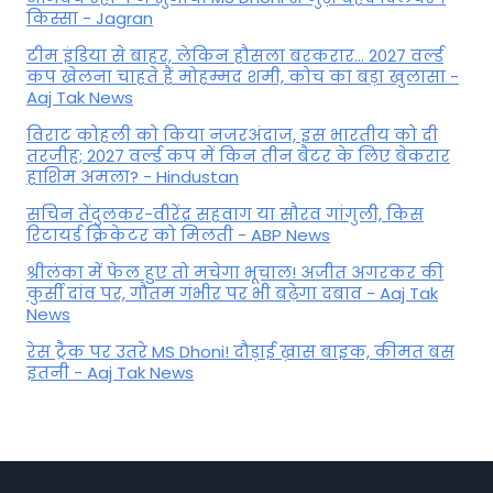
किस्सा - Jagran
टीम इंडिया से बाहर, लेकिन हौसला बरकरार... 2027 वर्ल्ड
कप खेलना चाहते हैं मोहम्मद शमी, कोच का बड़ा खुलासा -
Aaj Tak News
विराट कोहली को किया नजरअंदाज, इस भारतीय को दी
तरजीह; 2027 वर्ल्ड कप में किन तीन बैटर के लिए बेकरार
हाशिम अमला? - Hindustan
सचिन तेंदुलकर-वीरेंद्र सहवाग या सौरव गांगुली, किस
रिटायर्ड क्रिकेटर को मिलती - ABP News
श्रीलंका में फेल हुए तो मचेगा भूचाल! अजीत अगरकर की
कुर्सी दांव पर, गौतम गंभीर पर भी बढ़ेगा दबाव - Aaj Tak
News
रेस ट्रैक पर उतरे MS Dhoni! दौड़ाई ख़ास बाइक, कीमत बस
इतनी - Aaj Tak News