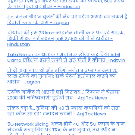
पहले ही दिन हर शेयर पर 199 रुपये का फायदा, 600 रुपये
के पार पहुंचा यह शेयर - Hindustan
Jio, Airtel और Vi यूजर्स की जेब पर पड़ेगा असर! बढ़ सकते हैं
रिचार्ज प्लान के दाम - Jagran
टोयोटा की इस 23 km+ माइलेज वाली कार पर टूटे ग्राहक,
बिक्री में बन गई नंबर-1; इसे 27,812 लोगों ने खरीदा -
Hindustan
Tata Nexon का धमाका! अचानक लॉन्च कर दिया खास
Camo एडिशन, इतने रुपये से शुरू होती है कीमत - ndtv.in
जेप्टो, बुक माय शो और इंडिगो समेत 9 एप्स पर लगा 20
लाख रुपये का जुर्माना; डार्क पैटर्न इस्तेमाल करने का
आरोप - Jagran
'स्‍टॉक मार्केट में आएगी बड़ी गिरावट...' दिग्‍गज ने चेताया,
2008 की भविष्यवाणी हुई थी सच - Aaj Tak News
संकट बड़ा है... दुनिया की 40 से ज्यादा कंपनियों को सता
रहा कौन सा डर? दनादन छंटनी - Aaj Tak News
5G Network Slicing: अलग होंगे 4G और 5G प्लान के दाम,
नेटवर्क स्लाइसिंग पर TRAI के नए सुझाव, तय स्पीड ना