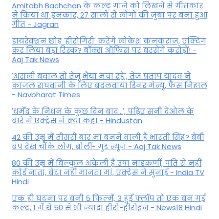
Amitabh Bachchan के कल्ट गाने को लिखने से गीतकार
ने किया था इनकार, 27 सालों से लोगों की जुबां पर बना हुआ
गीत - Jagran
डायरेक्शन छोड़ 'हीरोगिरी' करेंगे लोकेश कनकराज, एक्टिंग
कर लिया बड़ा रिस्क? बॉक्स ऑफिस पर बरसेंगे करोड़ों! -
Aaj Tak News
'असली बवाल तो तेजू भैया मचा रहे', तेज प्रताप यादव ने
काजल राघवानी के लिए बदलवाया डिनर मेन्यू, फैंस न‍िहाल
- Navbharat Times
'धर्मेंद्र के निधन के कुछ दिन बाद...', पढ़िए सनी देओल के
बारे में एक्ट्रेस ने क्या कहा - Hindustan
42 की उम्र में तीसरी बार मां बनने वाली हैं भारती सिंह? बेबी
बंप देख चौंके लोग, बोलीं- गुड न्यूज - Aaj Tak News
80 की उम्र में बिल्कुल अकेली हैं उषा नाडकर्णी, पति से नहीं
कोई नाता, बेटा नहीं मानता मां, एक्ट्रेस ने सुनाई - India TV
Hindi
एक ही घटना पर बनी 5 फिल्में, 3 हुईं फ्लॉप तो एक बन गई
कल्ट, 1 में थे 50 से भी ज्यादा हीरो-हीरोइन - News18 Hindi