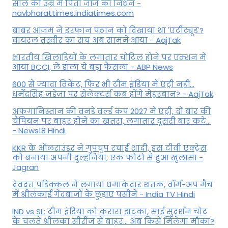
साल की उम्र में पिता जॉर्ज का निधन -
navbharattimes.indiatimes.com
बाबर आजम ने इरफान पठान को दिखाया था 'एटीट्यूड'?
वायरल तस्वीर का सच अब सामने आया - AajTak
भारतीय खिलाड़ियों के लगातार चोटिल होने पर एक्शन में
आया BCCI, ले डाला ये बड़ा फैसला - ABP News
600 से ज्यादा विकेट, फिर भी टीम इंडिया में एंट्री नहीं...
धर्मेंद्रसिंह जडेजा पर सेलेक्टर्स कब होंगे मेहरबान? - AajTak
अफगानिस्तान की वनडे वर्ल्ड कप 2027 में एंट्री, दो बार की
चैंपियन पर बाहर होने का खतरा, लगातार दूसरी बार कटे...
- News18 Hindi
KKR के ऑलराउंडर ने गुपचुप रचाई शादी, इस टीवी एक्ट्रेस
को बनाया अपनी दुल्हनिया; एक फोटो से हुआ खुलासा -
Jagran
देवदत्त पडिक्कल ने लगाया धमाकेदार शतक, वॉर्म-अप मैच
में श्रीलंकाई गेंदबाजों के छुड़ाए पसीने - India TV Hindi
IND vs SL: टीम इंड‍िया को करारा झटका, साई सुदर्शन चोट
के चलते श्रीलंका सीरीज से बाहर... अब किसे म‍िलेगा मौका?