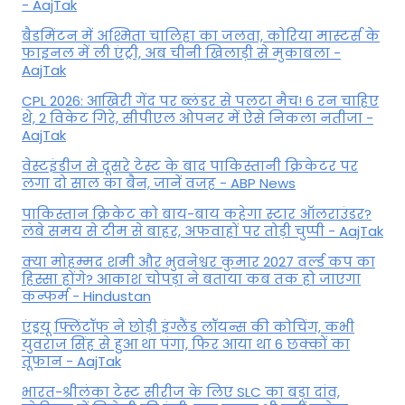
- AajTak
बैडमिंटन में अश्मिता चालिहा का जलवा, कोरिया मास्टर्स के
फाइनल में ली एंट्री, अब चीनी खिलाड़ी से मुकाबला -
AajTak
CPL 2026: आखिरी गेंद पर ब्लंडर से पलटा मैच! 6 रन चाहिए
थे, 2 विकेट गिरे, सीपीएल ओपनर में ऐसे न‍िकला नतीजा -
AajTak
वेस्टइंडीज से दूसरे टेस्ट के बाद पाकिस्तानी क्रिकेटर पर
लगा दो साल का बैन, जानें वजह - ABP News
पाकिस्तान क्रिकेट को बाय-बाय कहेगा स्टार ऑलराउंडर?
लंबे समय से टीम से बाहर, अफवाहों पर तोड़ी चुप्पी - AajTak
क्या मोहम्मद शमी और भुवनेश्वर कुमार 2027 वर्ल्ड कप का
हिस्सा होंगे? आकाश चोपड़ा ने बताया कब तक हो जाएगा
कन्फर्म - Hindustan
एंड्रयू फ्लिंटॉफ ने छोड़ी इंग्लैंड लॉयन्स की कोच‍िंग, कभी
युवराज सिंह से हुआ था पंगा, फ‍िर आया था 6 छक्कों का
तूफान - AajTak
भारत-श्रीलंका टेस्ट सीरीज के लिए SLC का बड़ा दांव,