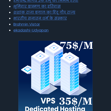
हेमचन्द्र भार्गव उर्फ हेमू की निर्मम हत्या
भूमिहार ब्राह्मण का इतिहास
शशांक राजा बंगाल का हिंदू गौड़ राज्य
भारतीय सनातन धर्म के संस्कार
Brahmin Vistar
ekadashi-Udyapan