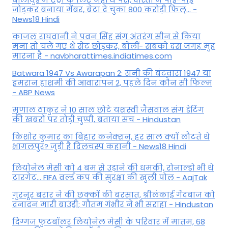
जोड़कर बनाया मेंबर, बेटा दे चुका 800 करोड़ी फिल्... -
News18 Hindi
काजल राघवानी ने पवन सिंह संग अंतरंग सीन से किया
मना तो चले गए थे सेट छोड़कर, बोलीं- सबको दस जगह मुंह
मारना है - navbharattimes.indiatimes.com
Batwara 1947 Vs Awarapan 2: सनी की बंटवारा 1947 या
इमरान हाशमी की आवारापन 2, पहले दिन कौन सी फिल्म
- ABP News
मृणाल ठाकुर ने 10 साल छोटे यशस्वी जैसवाल संग डेटिंग
की खबरों पर तोड़ी चुप्पी, बताया सच - Hindustan
किशोर कुमार का बिहार कनेक्शन, हर साल क्यों लौटते थे
भागलपुर? जुड़ी है दिलचस्प कहानी - News18 Hindi
ल‍ियोनेल मेसी को 4 बम से उड़ाने की धमकी, रोनाल्डो भी थे
टारगेट... FIFA वर्ल्ड कप की सुरक्षा की खुली पोल - AajTak
गुरनूर बरार ने की छक्कों की बरसात, श्रीलंकाई गेंदबाज को
दनादन मारी बाउंड्री; गौतम गंभीर ने भी सराहा - Hindustan
दिग्गज फुटबॉलर लियोनेल मेसी के परिवार में मातम, 68