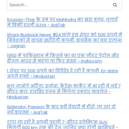
Search
for:
Scorpio-Thar के दम पर Mahindra का झंडा बुलंद, जुलाई
में बिकीं इतनी SUVs - AajTak
Share Buyback News: ₹324 वाले इस शेयर को 500 रुपये में
निवेशकों से वापस खरीदेगी कंपनी, बायबैक का बड़ा एलान!
- Jagran
1950 में पाकिस्तान में कितने का था एक लीटर पेट्रोल और
डीजल, भारत से महंगा या फिर सस्ता - India.com
1 शेयर पर 500 रुपये का डिविडेंड दे रही है कंपनी, Ex-date
अगले हफ्ते - Hindustan
भूल जाओगे अर्टिगा, इनोवा, कैरेंस! मार्केट में आ रही ये नई 7
सीटर कार; हाइब्रिड इंजन से मिलेगा दमदार माइलेज -
Hindustan
Splendor, Passion के बाद बड़ी तैयारी में हीरो, ला रहा दो
नई बाइक्स - AajTak
टाटा ला रही है अपनी पहली 7-सीटर इलेक्ट्रिक SUV,
मिलेगी 600 km तक की रेंज; जानिए क्या होंगी खासियतें -