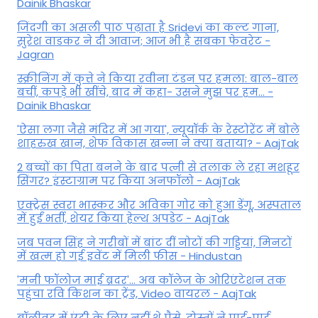
Dainik Bhaskar
जिंदगी का असली पाठ पढ़ाता है Sridevi का कल्ट गाना,
सुरेश वाडकर ने दी आवाज; आज भी है सबका फेवरेट -
Jagran
स्क्रीनिंग में कुत्ते ने किया रवीना टंडन पर हमला: बाल-बाल
बचीं, कपड़े भी खींचे, बाद में कहा- उसने मुझ पर हम... -
Dainik Bhaskar
'ऐसा लगा जैसे मंदिर में आ गया', न्यूयॉर्क के रेस्टोरेंट में बोले
शाहरुख खान, शेफ विकास खन्ना ने क्या बताया? - AajTak
2 बच्चों का पिता बनने के बाद पत्नी से तलाक ले रहा मशहूर
सिंगर? इंस्टाग्राम पर किया अनफॉलो - AajTak
एक्ट्रेस स्वरा भास्कर और अविका गोर को हुआ डेंगू, अस्पताल
में हुईं भर्ती, शेयर किया हेल्थ अपडेट - AajTak
जब पवन सिंह ने गरीबों में बांट दीं नोटों की गड्डियां, मिनटों
में खत्म हो गई इवेंट में मिली फीस - Hindustan
'मनी फॉलोज माई ब्रदर'... अब कॉलेज के ओरिएंटेशन तक
पहुंचा रवि किशन का ट्रेंड, Video वायरल - AajTak
बॉलीवुड में एंट्री के लिए नहीं थे पैसे, दोस्तों ने पाई-पाई