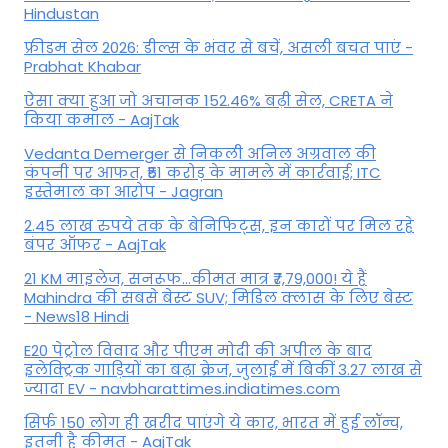
Hindustan
फ्रीडम सेल 2026: डील्स के भंवर से बचें, असली बचत पाएं -
Prabhat Khabar
ऐसा क्या हुआ जो अचानक 152.46% बढ़ी सेल, CRETA ने
किया कमाल - AajTak
Vedanta Demerger से निकली अनिल अग्रवाल की
कंपनी पर आफत, ₹51 करोड़ के मामले में कार्रवाई; ITC
इस्तेमाल का आरोप - Jagran
2.45 लाख रुपये तक के बेनिफिट्स, इन कारों पर मिल रहे
बंपर ऑफर - AajTak
21 KM माइलेज, सनरूफ...कीमत मात्र ₹7,79,000! ये हैं
Mahindra की सबसे बेस्ट SUV; मिडिल क्लास के लिए बेस्ट
- News18 Hindi
E20 पेट्रोल विवाद और पीएम मोदी की अपील के बाद
इलेक्ट्रिक गाड़ियों का बढ़ा क्रेज, जुलाई में बिकीं 3.27 लाख से
ज्यादा EV - navbharattimes.indiatimes.com
सिर्फ 150 लोग ही खरीद पाएंगे ये कार, भारत में हुई लॉन्च,
इतनी है कीमत - AajTak