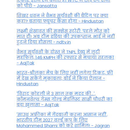
रिकॉर्ड, इतने रन बनाते ही WTC में छोड़ देंगे दोनों
को पीछे - Jansatta
शिखर धवन ने वैभव सूर्यवंशी की बैटिंग पर क्या
कहा? बताया फ्यूचर कैसा होगा - Hindustan
लक्ष्मी शेखावत की सक्‍सेस स्‍टोरी: पहले मौत को
मात दी! अब टीम इंडिया की उपकप्तान, भाई ने नहीं
टूटने दिया हौसला - ndtv.in
वैभव सूर्यवंशी के दोस्त ने TNPL डेब्यू में लूटी
महफिल, 146 KMPH की रफ्तार से मचाया तहलका
- AajTak
भारत-श्रीलंका मैच के लिए नहीं लगेगा टिकट, फ्री
में देख सकेंगे मुकाबला; बोर्ड ने किया ऐलान -
Hindustan
'विराट कोहली ने 3 साल तक मदद की...',
कॉमनवेल्थ गेम्स गोल्ड मेडलिस्ट साक्षी चौधरी का
बड़ा खुलासा - AajTak
'साउथ अफ्रीका में गेंदबाजी करना आसान नहीं',
भारतीय टीम 2027 वर्ल्‍ड कप के लिए
Mohammed Shami को करे शामिल! - Jagran