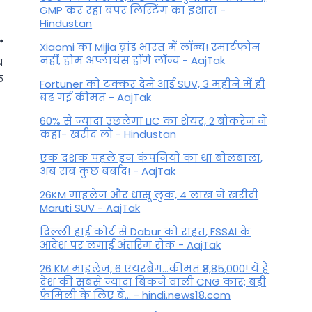
GMP कर रहा बंपर लिस्टिंग का इशारा -
Hindustan
Xiaomi का Mijia ब्रांड भारत में लॉन्च! स्मार्टफोन
नहीं, होम अप्लायंस होंगे लॉन्च - AajTak
य
ल
Fortuner को टक्कर देने आई SUV, 3 महीने में ही
बढ़ गई कीमत - AajTak
60% से ज्यादा उछलेगा LIC का शेयर, 2 ब्रोकरेज ने
कहा- खरीद लो - Hindustan
एक दशक पहले इन कंपनियों का था बोलबाला,
अब सब कुछ बर्बाद! - AajTak
26KM माइलेज और धांसू लुक, 4 लाख ने खरीदी
Maruti SUV - AajTak
12 महीनों बाद बुध मंगल के घर में
दिल्ली हाई कोर्ट से Dabur को राहत, FSSAI के
आदेश पर लगाई अंतरिम रोक - AajTak
करने जा रहे हैं प्रवेश- जानें आपकी
राशि पर क्या पड़ेगा इसका प्रभाव!
26 KM माइलेज, 6 एयरबैग...कीमत ₹8,85,000! ये है
देश की सबसे ज्यादा बिकने वाली CNG कार; बड़ी
फैमिली के लिए बे... - hindi.news18.com
By
October 29, 2024