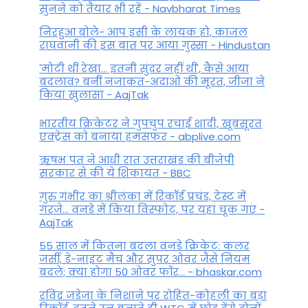
सुनने को तैयार भी रहें - Navbharat Times
निरहुआ बोले- आप इसी के लायक हो, काजल
राघवानी की इस बात पर आया गुस्सा - Hindustan
'मोटी थीं रेखा... इतनी सुंदर नहीं थीं', कैसे आया
बदलाव? बनीं नजाकत-अदाओं की मूरत, जीजा ने
किया खुलासा - AajTak
भारतीय क्रिकेटर ने गुपचुप रचाई शादी, खूबसूरत
एक्ट्रेस को बनाया हमसफर - abplive.com
ऋषभ पंत ने आधी रात उत्तराखंड की बीजेपी
सरकार से की ये शिकायत - BBC
गुरु गंभीर का श्रीलंका में र‍िकॉर्ड प्रचंड, टेस्ट में
गरजे... वनडे में किया व‍िस्फोट, पर यहां चूक गए -
AajTak
55 साल में कितना बदला वनडे क्रिकेट: कलर
जर्सी, डे-नाइट मैच और सुपर ओवर जैसे नियम
बदले; क्या होगा 50 ओवर फॉर... - bhaskar.com
रविंद्र जडेजा के निशाने पर रोहित-कोहली का बड़ा