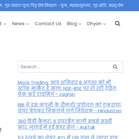
 गुरु चांडाल पूजा, पितृ दोष निवारण - पूजा , महाम्रत्युन्जय , गृह शांति , वास्तु दोष
t
News
Contact Us
Blog
Dhyan
Search
for:
Mock Trading: आज शनिवार 8 अगस्त को भी
स्टॉक मार्केट है खुला, NSE-BSE पर हो रही ट्रेडिंग;
चेक करें टाइमिंग - Jagran
RBI ने इस कंपनी के डीमर्जर प्रपोजल को ठुकराया,
शेयर बेचकर निकलने लगे निवेशक - Hindustan
360 डिग्री कैमरा, 6 एयरबैग वाली सबसे सस्ती
कार, जुलाई में हुई बंपर सेल - AajTak
ो
53 रुपये का शेयर, IPO में 138 गुना से ज्यादा दांव,