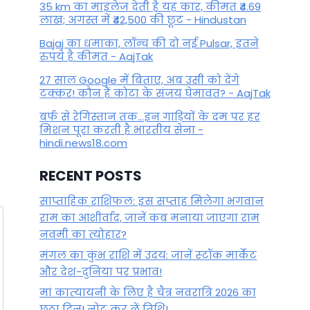
35 km का माइलेज देती है यह कार, कीमत ₹4.69
लाख; अगस्त में ₹42,500 की छूट - Hindustan
Bajaj का धमाका, लॉन्च की दो नई Pulsar, इतने
रुपये है कीमत - AajTak
27 साल Google में बिताए, अब उसी को देंगे
टक्कर! कौन हैं कोटा के संजय घेमावत? - AajTak
बर्फ से रेगिस्तान तक...इन गाड़ियों के दम पर हर
मिशन पूरा करती है भारतीय सेना -
hindi.news18.com
RECENT POSTS
साप्ताहिक राशिफल: इस सप्ताह मिलेगा भगवान
राम का आशीर्वाद, जानें कब मनाया जाएगा राम
नवमी का त्योहार?
मंगल का कुंभ राशि में उदय: जानें स्‍टॉक मार्केट
और देश-दुनिया पर प्रभाव!
मां कात्‍यायनी के लिए है चैत्र नवरात्रि 2026 का
छठा दिन! नोट कर लें तिथि!