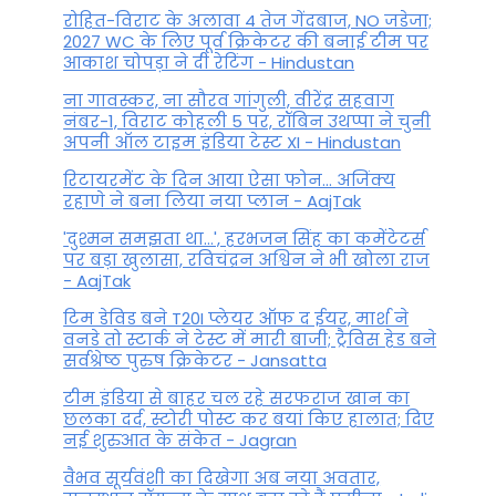
रोहित-विराट के अलावा 4 तेज गेंदबाज, NO जडेजा;
2027 WC के लिए पूर्व क्रिकेटर की बनाई टीम पर
आकाश चोपड़ा ने दी रेटिंग - Hindustan
ना गावस्कर, ना सौरव गांगुली, वीरेंद्र सहवाग
नंबर-1, विराट कोहली 5 पर, रॉबिन उथप्पा ने चुनी
अपनी ऑल टाइम इंडिया टेस्ट XI - Hindustan
रिटायरमेंट के दिन आया ऐसा फोन... अजिंक्य
रहाणे ने बना लिया नया प्लान - AajTak
'दुश्मन समझता था...', हरभजन सिंह का कमेंटेटर्स
पर बड़ा खुलासा, रव‍िचंद्रन अश्विन ने भी खोला राज
- AajTak
टिम डेविड बने T20I प्लेयर ऑफ द ईयर, मार्श ने
वनडे तो स्टार्क ने टेस्ट में मारी बाजी; ट्रैविस हेड बने
सर्वश्रेष्ठ पुरुष क्रिकेटर - Jansatta
टीम इंडिया से बाहर चल रहे सरफराज खान का
छलका दर्द, स्टोरी पोस्ट कर बयां किए हालात; दिए
नई शुरुआत के संकेत - Jagran
वैभव सूर्यवंशी का दिखेगा अब नया अवतार,