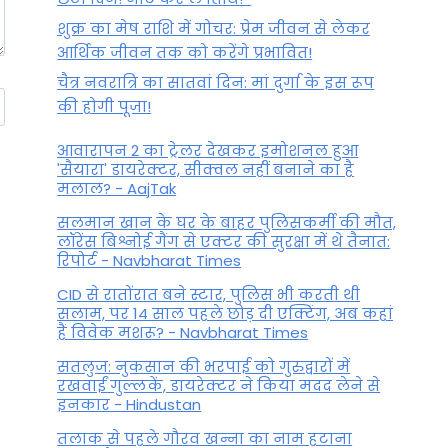
शुक्र का मेष राशि में गोचर: प्रेम जीवन से लेकर
आर्थिक जीवन तक को करेंगे प्रभावित!
चैत्र नवरात्रि का सातवां दिन: मां दुर्गा के इस रूप
की होगी पूजा!
आवारापन 2 का ट्रेलर देखकर इमोशनल हुआ
'सैयारा' डायरेक्टर, सीक्वल नहीं बनाने का है
मलाल? - AajTak
सलमान खान के घर के बाहर पुलिसकर्मी की मौत,
लॉरेंस बिश्नोई गैंग से एक्टर की सुरक्षा में थे तैनात:
रिपोर्ट - Navbharat Times
CID से रातोंरात बने स्टार, पुलिस भी करती थी
सलाम, पर 14 साल पहले छोड़ दी एक्टिंग, अब कहां
हैं विवेक मशरू? - Navbharat Times
सतलुज: नुकसान की भरपाई को गुरुद्वारों में
रखवाईं गुल्लकें, डायरेक्टर ने किया मदद लेने से
इनकार - Hindustan
तलाक से पहले गौरव खन्ना का नाम हटाना