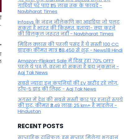
गाड़ियों पर पाएं ₹1.5 लाख तक के फायदे -
Navbharat Times
ं
Infosys के नंदन नीलेकणि का आइडिया जो पलट
-
सकता है भारत की किस्मत, बताया- क्या करने
की बिलकुल जरूरत नहीं - Navbharat Times
मिडिल क्लास की पहली पसंद हैं ये सस्ती 100 CC
बाइक! कीमत मात्र ₹58,450 से शुरू - News18 Hindi
ा
Amazon-Flipkart Sale में दिख रहा 70% OFF?
ल
पहले ये पढ़ लें, वरना हो सकता है बड़ा नुकसान -
Aaj Tak News
सबसे ज्यादा इन कंपनियों की EV खरीद रहे लोग,
टॉप-5 ब्रांड की लिस्ट - Aaj Tak News
अगस्त में देश की सबसे सस्ती कार पर हजारों रुपये
की छूट, कीमत ₹3.49 लाख; 25 km+ है माइलेज -
Hindustan
RECENT POSTS
Kajari Teej 2022: कजरी तीज व्रत
पर रखें सावधानी, इन चीजों के बिन
साप्ताहिक राशिफल: इस सप्ताह मिलेगा भगवान