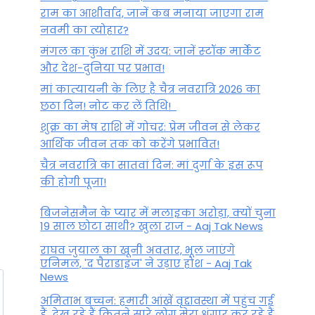
राम का आशीर्वाद, जानें कब मनाया जाएगा राम
अधूरी रह जाएगी पूजा
नवमी का त्योहार?
By
August 13, 2022
मंगल का कुंभ राशि में उदय: जानें स्‍टॉक मार्केट
और देश-दुनिया पर प्रभाव!
मां कात्‍यायनी के लिए है चैत्र नवरात्रि 2026 का
छठा दिन! नोट कर लें तिथि!
शुक्र का मेष राशि में गोचर: प्रेम जीवन से लेकर
आर्थिक जीवन तक को करेंगे प्रभावित!
चैत्र नवरात्रि का सातवां दिन: मां दुर्गा के इस रूप
की होगी पूजा!
बिजनेसमैन के प्यार में मलाइका अरोड़ा, क्यों चुना
19 साल छोटा साथी? खुला राज - Aaj Tak News
राघव जुयाल का खूनी अवतार, भूल जाएंगे
एनिमल, 'द पैराडाइज' ने उड़ाए होश - Aaj Tak
News
अमिताभ बच्चन: हमारी आंखें वृद्दावस्था में पहुंच गई
हैं, देख रहे हैं कितने सारे लोग मेरा श्रृंगार कर रहे हैं