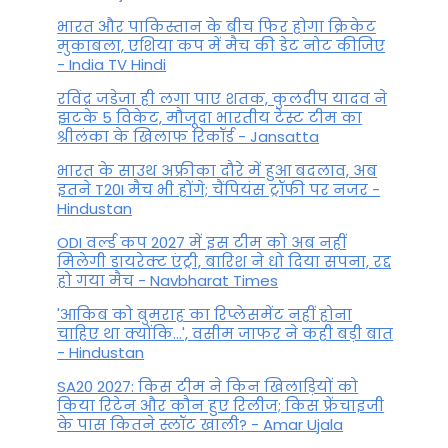
भारत और पाकिस्तान के बीच फिर होगा क्रिकेट
मुकाबला, एशिया कप में मैच की डेट नोट कीजिए
- India TV Hindi
रविंद्र जडेजा ही लगा पाए शतक, कुलदीप यादव ने
झटके 5 विकेट, मौजूदा भारतीय टेस्ट टीम का
श्रीलंका के खिलाफ रिकॉर्ड - Jansatta
भारत के साउथ अफ्रीका दौरे में हुआ बदलाव, अब
इतने T20I मैच भी होंगे; चैंपियंस ट्रॉफी पर नजर -
Hindustan
ODI वर्ल्ड कप 2027 में इस टीम को अब नहीं
मिलेगी डायरेक्ट एंट्री, बारिश ने धो दिया सपना, रद्द
हो गया मैच - Navbharat Times
'आकिब को बुमराह का रिप्लेसमेंट नहीं होना
चाहिए था क्योंकि...', वसीम जाफर ने कही बड़ी बात
- Hindustan
SA20 2027: किस टीम ने किन खिलाड़ियों को
किया रिटेन और कौन हुए रिलीज; किस फ्रेंचाइजी
के पास कितने स्लॉट खाली? - Amar Ujala