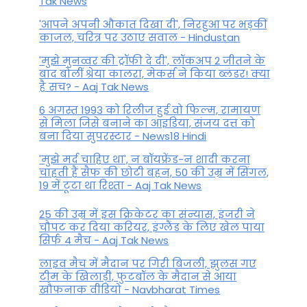
Tak News
'आपने अपनी औकात दिखा दी', निरहुआ पर भड़कीं
काजल, चरित्र पर उठाए सवाल - Hindustan
'मुझे मुनव्वर की ट्रॉफी दे दी', लॉकअप 2 जीतने के
बाद बोलीं श्रेया कालरा, मेकर्स ने किया ब्लंडर! क्या
है सच? - Aaj Tak News
6 अगस्त 1993 को रिलीज हुई वो फिल्म, रामायण
से मिला जिसे बनाने का आइडिया, संजय दत्त को
बना दिया सुपरस्टार - News18 Hindi
'मुझे मर्द चाहिए था', न बॉयफ्रेंड-न शादी करना
चाहती हैं सैफ की छोटी बहन, 50 की उम्र में सिंगल,
19 में टूटा था रिश्ता - Aaj Tak News
25 की उम्र में इस क्रिकेटर का संन्यास, इंजरी ने
चौपट कर दिया करियर, इंग्लैंड के लिए खेल पाया
सिर्फ 4 मैच - Aaj Tak News
लाइव मैच में मैदान पर गिरी बिजली, झुलस गए
टीम के खिलाड़ी, फुटबॉल के मैदान से आया
खौफनाक वीडियो - Navbharat Times