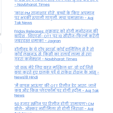
- Navbharat Times
'काश PM तानाशाह होते', बच्चों के किए अपमान
पर भड़कीं रुपाली गांगुली, मचा घमासान! - Aaj
Tak News
Friday Releases: शुक्रवार को होगी मनोरंजन की
बारिश , थिएटर्स- OTT पर 10 सीरीज-फिल्में करेंगी
जबरदस्त धमाका - Jagran
हॉलीवुड के ये टॉप स्टार्स, कोई दार्जिलिंग से हैं तो
कोई लखनऊ से, किसी का दलाई लामा से रहा
गहरा कनेक्शन - Navbharat Times
'वो वक्त मेरे लिए बहुत मुश्किल था', वो दर्द जिसे
बयां करते हुए छलक पड़े थे राकेश रोशन के आंसू -
News18 Hindi
'मैं वापस आऊंगा' की OTT रिलीज डेट आउट, जानें
कब और किस प्लेटफॉर्म पर होगी स्ट्रीम - Aaj Tak
News
50 हजार स्क्रीन पर रिलीज होगी 'रामायण'! CM
बोले- ऑस्कर नहीं मिला तो होगी निराशा - Aaj