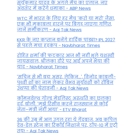
सूर्यकुमार यादव के अगले मैच का एलान, नए
अवतार में करेंगे धमाका - ABP News
WTC में भारत के लिए हर मैच 'करो या मरो' जैसा,
एक भी मुकाबला हारने पर बिगड़ जाएगा गण‍ित,
जानें समीकरण - Aaj Tak News
KKR के नए कप्तान बनेंगे हार्दिक पांड्या? IPL 2027
से पहले मचा हड़कंप - Navbharat Times
रोहित शर्मा की फटकार आज भी नहीं भूले यशस्वी
जायसवाल, श्रीलंका दौरे पर आई अपने भैया की
याद - Navbharat Times
'सचिन से भी बड़ा असर, लेकिन...', व‍िनोद कांबली-
पृथ्वी शॉ का नाम लेकर वैभव सूर्यवंशी को रॉबिन
उथप्पा की चेतावनी - Aaj Tak News
कॉमनवेल्थ गोल्ड मे​डलिस्ट अरुंधति का छलका
दर्द, बोली, 'मुझे रिसीव करने राजस्थान से कोई
नेता–मंत्री नहीं आया' - ETV Bharat
36 की उम्र में आग उगल रहा ये गेंदबाज, अब कपिल
देव-डेल स्टेन का रिकॉर्ड निशाने पर, टॉप-10 में एंट्री
तय! - Aaj Tak News