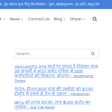
 गुरु चांडाल पूजा, पितृ दोष निवारण - पूजा , महाम्रत्युन्जय , गृह शांति , वास्तु दोष
t
News
Contact Us
Blog
Dhyan
Search
for:
Visa LayOffs: ATM कार्ड पर छपता है जिसका नाम,
उस कंपनी ने भारत समेत दुनिया में 2600
कर्मचारियों को निकाला, कारण? - Navbharat
Times
पेट्रोल-डीजल सस्ता होने की उम्मीदों को झटका,
होर्मुज में हमले से तेल में 'उबाल' - Hindustan
META को तगड़ा झटका, लगा ₹5,000 करोड़ का
जुर्माना - Aaj Tak News