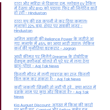
टाटा और महिंद्रा ने दिखाया दम, ग्लोबल EV रैंकिंग
में टेस्ला और BYD को पछाड़ा; फिर भी निगेटिव बातें
हो रहीं - Hindustan
टाटा ग्रुप की इस कंपनी ने कर दिया कमाल!
मुनाफा 22% बढ़ा, शेयर पर सबकी नजर -
Hindustan
अनिल अंबानी की Reliance Power के नतीजे आ
गए, मुनाफे में 45% का आया भारी उछाल; लेकिन
कर्ज की चुनौतियां बरकरार - Jagran
आधी कीमत पर मिलेंगे Dreame के रोबोटिक
वैक्यूम क्लीनर्स, बोलते ही पूरे घर में लगा देगा
झाड़ू-पोछा - Aaj Tak News
बिजली मीटर में लगीं लाइट्स का राज़, बिजली
बिल कम कर सकता है! - Aaj Tak News
कहीं 'नकली' व्हिस्की तो नहीं पी रहे... क्या भारत में
इसके नाम पर कुछ और बिकता है? - Aaj Tak
News
Kia August Discount: अगस्त में किआ की कारों
पर भारी छूट, Carnival और Seltos समेत इन