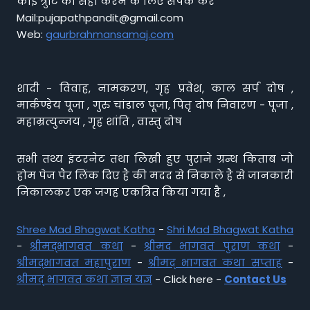
कोई त्रुटि को सही करने के लिए संपर्क करें
Mail:pujapathpandit@gmail.com
Web:
gaurbrahmansamaj.com
शादी - विवाह, नामकरण, गृह प्रवेश, काल सर्प दोष ,
मार्कण्डेय पूजा , गुरु चांडाल पूजा, पितृ दोष निवारण - पूजा ,
महाम्रत्युन्जय , गृह शांति , वास्तु दोष
सभी तथ्य इंटरनेट तथा लिखी हुए पुराने ग्रन्थ किताब जो
होम पेज पैर लिंक दिए है की मदद से निकाले है से जानकारी
निकालकर एक जगह एकत्रित किया गया है ,
Shree Mad Bhagwat Katha
-
Shri Mad Bhagwat Katha
-
श्रीमद्भागवत कथा
-
श्रीमद भागवत पुराण कथा
-
श्रीमद्भागवत महापुराण
-
श्रीमद् भागवत कथा सप्ताह
-
श्रीमद् भागवत कथा ज्ञान यज्ञ
- Click here -
Contact Us