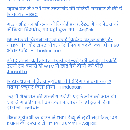
ऋषभ पंत ने आधी रात उत्तराखंड की बीजेपी सरकार से की ये
शिकायत - BBC
गुरु गंभीर का श्रीलंका में र‍िकॉर्ड प्रचंड, टेस्ट में गरजे... वनडे
में किया व‍िस्फोट, पर यहां चूक गए - AajTak
55 साल में कितना बदला वनडे क्रिकेट: कलर जर्सी, डे-
नाइट मैच और सुपर ओवर जैसे नियम बदले; क्या होगा 50
ओवर फॉर... - bhaskar.com
रविंद्र जडेजा के निशाने पर रोहित-कोहली का बड़ा रिकॉर्ड,
इतने रन बनाते ही WTC में छोड़ देंगे दोनों को पीछे -
Jansatta
शिखर धवन ने वैभव सूर्यवंशी की बैटिंग पर क्या कहा?
बताया फ्यूचर कैसा होगा - Hindustan
लक्ष्मी शेखावत की सक्‍सेस स्‍टोरी: पहले मौत को मात दी!
अब टीम इंडिया की उपकप्तान, भाई ने नहीं टूटने दिया
हौसला - ndtv.in
वैभव सूर्यवंशी के दोस्त ने TNPL डेब्यू में लूटी महफिल, 146
KMPH की रफ्तार से मचाया तहलका - AajTak