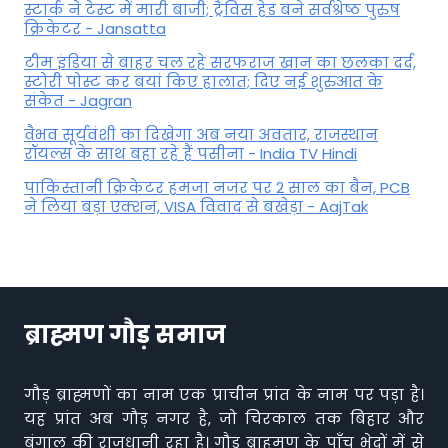
स्टार्क ने टेस्ट में मारी बाजी; ट्रैविस हेड बने सर्वश्रेष्ठ पुरुष
क्रिकेटर - Jansatta
टीम इंडिया से बाहर चल रहे सरफराज खान का छलका दर्द,
स्टोरी पोस्ट कर बयां किए हालात; दिए नई शुरुआत के
संकेत - Jagran
वैभव सूर्यवंशी का दिखेगा अब नया अवतार, राजस्थान
रॉयल्स के साथ बहा रहे हैं पसीना - India TV Hindi
पाकिस्तानी क्रिकेटर हमजा नजर पर 2 साल का बैन, PCB
ने ल‍िया बड़ा एक्शन, VISA व‍िवाद से बखेड़ा - AajTak
ब्राह्मण गौड़ समाज
गौड़ ब्राह्मणों का नाम एक प्राचीन प्रांत के नाम पर पड़ा है।
यह प्रांत अब गौड़ नगर है, जो चिरकाल तक बिहार और
बंगाल की राजधानी रहा है। गौड़ ब्राहमण के पाँच भेदों में से