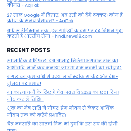
कीमत - AajTak
27 साल Google में बिताए, अब उसी को देंगे टक्कर! कौन हैं
कोटा के संजय घेमावत? - AajTak
बर्फ से रेगिस्तान तक...इन गाड़ियों के दम पर हर मिशन पूरा
करती है भारतीय सेना - hindi.news18.com
RECENT POSTS
साप्ताहिक राशिफल: इस सप्ताह मिलेगा भगवान राम का
आशीर्वाद, जानें कब मनाया जाएगा राम नवमी का त्योहार?
मंगल का कुंभ राशि में उदय: जानें स्‍टॉक मार्केट और देश-
दुनिया पर प्रभाव!
मां कात्‍यायनी के लिए है चैत्र नवरात्रि 2026 का छठा दिन!
नोट कर लें तिथि!
शुक्र का मेष राशि में गोचर: प्रेम जीवन से लेकर आर्थिक
जीवन तक को करेंगे प्रभावित!
चैत्र नवरात्रि का सातवां दिन: मां दुर्गा के इस रूप की होगी
पूजा!