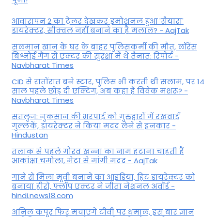
आवारापन 2 का ट्रेलर देखकर इमोशनल हुआ 'सैयारा'
डायरेक्टर, सीक्वल नहीं बनाने का है मलाल? - AajTak
सलमान खान के घर के बाहर पुलिसकर्मी की मौत, लॉरेंस
बिश्नोई गैंग से एक्टर की सुरक्षा में थे तैनात: रिपोर्ट -
Navbharat Times
CID से रातोंरात बने स्टार, पुलिस भी करती थी सलाम, पर 14
साल पहले छोड़ दी एक्टिंग, अब कहां हैं विवेक मशरू? -
Navbharat Times
सतलुज: नुकसान की भरपाई को गुरुद्वारों में रखवाईं
गुल्लकें, डायरेक्टर ने किया मदद लेने से इनकार -
Hindustan
तलाक से पहले गौरव खन्ना का नाम हटाना चाहती हैं
आकांक्षा चमोला, मेटा से मांगी मदद - AajTak
गाने से मिला मूवी बनाने का आइडिया, हिट डायरेक्टर को
बनाया हीरो, फ्लॉप एक्टर ने जीता नेशनल अवॉर्ड -
hindi.news18.com
अनिल कपूर फिर मचाएंगे टीवी पर धमाल, इस बार ज्ञान