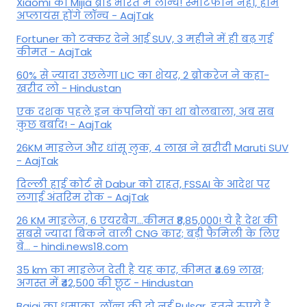
Xiaomi का Mijia ब्रांड भारत में लॉन्च! स्मार्टफोन नहीं, होम
अप्लायंस होंगे लॉन्च - AajTak
Fortuner को टक्कर देने आई SUV, 3 महीने में ही बढ़ गई
कीमत - AajTak
60% से ज्यादा उछलेगा LIC का शेयर, 2 ब्रोकरेज ने कहा-
खरीद लो - Hindustan
एक दशक पहले इन कंपनियों का था बोलबाला, अब सब
कुछ बर्बाद! - AajTak
26KM माइलेज और धांसू लुक, 4 लाख ने खरीदी Maruti SUV
- AajTak
दिल्ली हाई कोर्ट से Dabur को राहत, FSSAI के आदेश पर
लगाई अंतरिम रोक - AajTak
26 KM माइलेज, 6 एयरबैग...कीमत ₹8,85,000! ये है देश की
सबसे ज्यादा बिकने वाली CNG कार; बड़ी फैमिली के लिए
बे... - hindi.news18.com
35 km का माइलेज देती है यह कार, कीमत ₹4.69 लाख;
अगस्त में ₹42,500 की छूट - Hindustan
Bajaj का धमाका, लॉन्च की दो नई Pulsar, इतने रुपये है