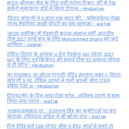
भारत-श्रीलंका मैच के लिए नहीं लगेगा टिकट, फ्री में देख
सकेंगे मुकाबला; बोर्ड ने किया ऐलान - Hindustan
'विराट कोहली ने 3 साल तक मदद की...', कॉमनवेल्थ गेम्स
गोल्ड मेडलिस्ट साक्षी चौधरी का बड़ा खुलासा - AajTak
'साउथ अफ्रीका में गेंदबाजी करना आसान नहीं', भारतीय
टीम 2027 वर्ल्‍ड कप के लिए Mohammed Shami को करे
शामिल! - Jagran
रोहित-विराट के अलावा 4 तेज गेंदबाज, NO जडेजा; 2027
WC के लिए पूर्व क्रिकेटर की बनाई टीम पर आकाश चोपड़ा
ने दी रेटिंग - Hindustan
ना गावस्कर, ना सौरव गांगुली, वीरेंद्र सहवाग नंबर-1, विराट
कोहली 5 पर, रॉबिन उथप्पा ने चुनी अपनी ऑल टाइम
इंडिया टेस्ट XI - Hindustan
रिटायरमेंट के दिन आया ऐसा फोन... अजिंक्य रहाणे ने बना
लिया नया प्लान - AajTak
'दुश्मन समझता था...', हरभजन सिंह का कमेंटेटर्स पर बड़ा
खुलासा, रव‍िचंद्रन अश्विन ने भी खोला राज - AajTak
टिम डेविड बने T20I प्लेयर ऑफ द ईयर, मार्श ने वनडे तो