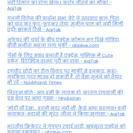
नहीं दिमाग का होगा खेल! 1 करोड़ जीतने का मौका -
AajTak
गजनी विलेन की प्रार्थना सभा: बेटे ने उतरवाए बाल, पिता
को याद कर फूट-फूटकर रोया, सुनील पाल को नही मिली
एंट्री! झांकते दिखे - AajTak
अफेयर की चर्चा के बीच एक्ट्रेस कोमल संग दिखे गोविंदा,
बीवी सुनीता आहूजा लगा चुकी - abplive.com
'पैसों के लिए संबंध बनाती है एक्ट्रेस, पब्लिक में Cute
इमेज', डिटेक्टिव तान्या पुरी का दावा - AajTak
रणवीर शौरी का रील विवाद पर माफी से इनकार, कहा-
लड़कियां गटर माउथ हो सकती हैं, तो वैसा सुनने को तैयार
भी रहें - Navbharat Times
निरहुआ बोले- आप इसी के लायक हो, काजल राघवानी की
इस बात पर आया गुस्सा - Hindustan
'मोटी थीं रेखा... इतनी सुंदर नहीं थीं', कैसे आया बदलाव? बनीं
नजाकत-अदाओं की मूरत, जीजा ने किया खुलासा - AajTak
भारतीय क्रिकेटर ने गुपचुप रचाई शादी, खूबसूरत एक्ट्रेस को
बनाया हमसफर - abplive.com