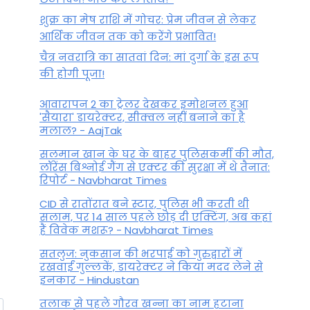
Aaj Ka Panchang: आज का
शुक्र का मेष राशि में गोचर: प्रेम जीवन से लेकर
पंचांग, 17 अक्टूबर 2025, शुक्रवार
आर्थिक जीवन तक को करेंगे प्रभावित!
By
October 17, 2025
चैत्र नवरात्रि का सातवां दिन: मां दुर्गा के इस रूप
की होगी पूजा!
आवारापन 2 का ट्रेलर देखकर इमोशनल हुआ
'सैयारा' डायरेक्टर, सीक्वल नहीं बनाने का है
मलाल? - AajTak
सलमान खान के घर के बाहर पुलिसकर्मी की मौत,
लॉरेंस बिश्नोई गैंग से एक्टर की सुरक्षा में थे तैनात:
रिपोर्ट - Navbharat Times
CID से रातोंरात बने स्टार, पुलिस भी करती थी
सलाम, पर 14 साल पहले छोड़ दी एक्टिंग, अब कहां
हैं विवेक मशरू? - Navbharat Times
सतलुज: नुकसान की भरपाई को गुरुद्वारों में
रखवाईं गुल्लकें, डायरेक्टर ने किया मदद लेने से
इनकार - Hindustan
तलाक से पहले गौरव खन्ना का नाम हटाना