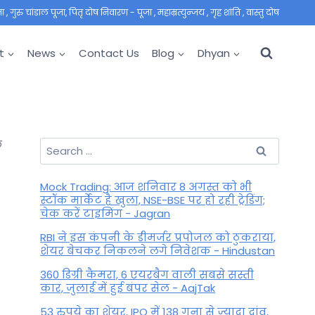
 गुरु चांडाल पूजा, पितृ दोष निवारण - पूजा , महाम्रत्युन्जय , गृह शांति , वास्तु दोष
t
News
Contact Us
Blog
Dhyan
Search
फ
for:
Mock Trading: आज शनिवार 8 अगस्त को भी
स्टॉक मार्केट है खुला, NSE-BSE पर हो रही ट्रेडिंग;
चेक करें टाइमिंग - Jagran
RBI ने इस कंपनी के डीमर्जर प्रपोजल को ठुकराया,
शेयर बेचकर निकलने लगे निवेशक - Hindustan
360 डिग्री कैमरा, 6 एयरबैग वाली सबसे सस्ती
कार, जुलाई में हुई बंपर सेल - AajTak
53 रुपये का शेयर, IPO में 138 गुना से ज्यादा दांव,