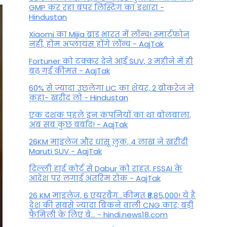
GMP कर रहा बंपर लिस्टिंग का इशारा -
Hindustan
Xiaomi का Mijia ब्रांड भारत में लॉन्च! स्मार्टफोन
नहीं, होम अप्लायंस होंगे लॉन्च - AajTak
Fortuner को टक्कर देने आई SUV, 3 महीने में ही
बढ़ गई कीमत - AajTak
60% से ज्यादा उछलेगा LIC का शेयर, 2 ब्रोकरेज ने
कहा- खरीद लो - Hindustan
एक दशक पहले इन कंपनियों का था बोलबाला,
अब सब कुछ बर्बाद! - AajTak
26KM माइलेज और धांसू लुक, 4 लाख ने खरीदी
Maruti SUV - AajTak
दिल्ली हाई कोर्ट से Dabur को राहत, FSSAI के
आदेश पर लगाई अंतरिम रोक - AajTak
26 KM माइलेज, 6 एयरबैग...कीमत ₹8,85,000! ये है
देश की सबसे ज्यादा बिकने वाली CNG कार; बड़ी
फैमिली के लिए बे... - hindi.news18.com