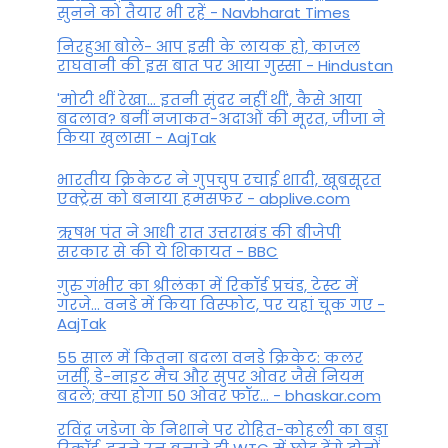
सुनने को तैयार भी रहें - Navbharat Times
निरहुआ बोले- आप इसी के लायक हो, काजल
राघवानी की इस बात पर आया गुस्सा - Hindustan
'मोटी थीं रेखा... इतनी सुंदर नहीं थीं', कैसे आया
बदलाव? बनीं नजाकत-अदाओं की मूरत, जीजा ने
किया खुलासा - AajTak
भारतीय क्रिकेटर ने गुपचुप रचाई शादी, खूबसूरत
एक्ट्रेस को बनाया हमसफर - abplive.com
ऋषभ पंत ने आधी रात उत्तराखंड की बीजेपी
सरकार से की ये शिकायत - BBC
गुरु गंभीर का श्रीलंका में र‍िकॉर्ड प्रचंड, टेस्ट में
गरजे... वनडे में किया व‍िस्फोट, पर यहां चूक गए -
AajTak
55 साल में कितना बदला वनडे क्रिकेट: कलर
जर्सी, डे-नाइट मैच और सुपर ओवर जैसे नियम
बदले; क्या होगा 50 ओवर फॉर... - bhaskar.com
रविंद्र जडेजा के निशाने पर रोहित-कोहली का बड़ा