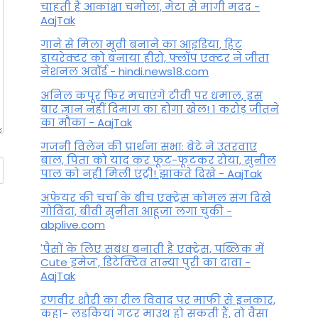
चाहती हैं आकांक्षा चमोला, मेटा से मांगी मदद -
AajTak
गाने से मिला मूवी बनाने का आइडिया, हिट
डायरेक्टर को बनाया हीरो, फ्लॉप एक्टर ने जीता
नेशनल अवॉर्ड - hindi.news18.com
अनिल कपूर फिर मचाएंगे टीवी पर धमाल, इस
बार ज्ञान नहीं दिमाग का होगा खेल! 1 करोड़ जीतने
का मौका - AajTak
गजनी विलेन की प्रार्थना सभा: बेटे ने उतरवाए
बाल, पिता को याद कर फूट-फूटकर रोया, सुनील
पाल को नही मिली एंट्री! झांकते दिखे - AajTak
अफेयर की चर्चा के बीच एक्ट्रेस कोमल संग दिखे
गोविंदा, बीवी सुनीता आहूजा लगा चुकी -
abplive.com
'पैसों के लिए संबंध बनाती है एक्ट्रेस, पब्लिक में
Cute इमेज', डिटेक्टिव तान्या पुरी का दावा -
AajTak
रणवीर शौरी का रील विवाद पर माफी से इनकार,
कहा- लड़कियां गटर माउथ हो सकती हैं, तो वैसा