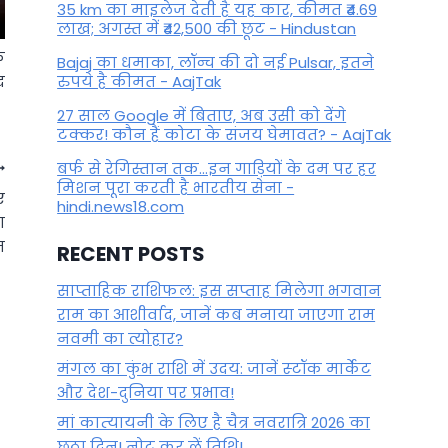
35 km का माइलेज देती है यह कार, कीमत ₹4.69
लाख; अगस्त में ₹42,500 की छूट - Hindustan
े
Bajaj का धमाका, लॉन्च की दो नई Pulsar, इतने
द
रुपये है कीमत - AajTak
27 साल Google में बिताए, अब उसी को देंगे
टक्कर! कौन हैं कोटा के संजय घेमावत? - AajTak
बर्फ से रेगिस्तान तक...इन गाड़ियों के दम पर हर
मिशन पूरा करती है भारतीय सेना -
ए
hindi.news18.com
ा
न
RECENT POSTS
साप्ताहिक राशिफल: इस सप्ताह मिलेगा भगवान
राम का आशीर्वाद, जानें कब मनाया जाएगा राम
नवमी का त्योहार?
मंगल का कुंभ राशि में उदय: जानें स्‍टॉक मार्केट
और देश-दुनिया पर प्रभाव!
मां कात्‍यायनी के लिए है चैत्र नवरात्रि 2026 का
छठा दिन! नोट कर लें तिथि!