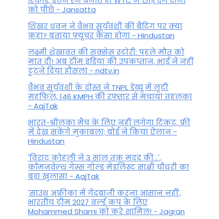
रिकॉर्ड, इतने रन बनाते ही WTC में छोड़ देंगे दोनों
को पीछे - Jansatta
शिखर धवन ने वैभव सूर्यवंशी की बैटिंग पर क्या
कहा? बताया फ्यूचर कैसा होगा - Hindustan
लक्ष्मी शेखावत की सक्‍सेस स्‍टोरी: पहले मौत को
मात दी! अब टीम इंडिया की उपकप्तान, भाई ने नहीं
टूटने दिया हौसला - ndtv.in
वैभव सूर्यवंशी के दोस्त ने TNPL डेब्यू में लूटी
महफिल, 146 KMPH की रफ्तार से मचाया तहलका
- AajTak
भारत-श्रीलंका मैच के लिए नहीं लगेगा टिकट, फ्री
में देख सकेंगे मुकाबला; बोर्ड ने किया ऐलान -
Hindustan
'विराट कोहली ने 3 साल तक मदद की...',
कॉमनवेल्थ गेम्स गोल्ड मेडलिस्ट साक्षी चौधरी का
बड़ा खुलासा - AajTak
'साउथ अफ्रीका में गेंदबाजी करना आसान नहीं',
भारतीय टीम 2027 वर्ल्‍ड कप के लिए
Mohammed Shami को करे शामिल! - Jagran