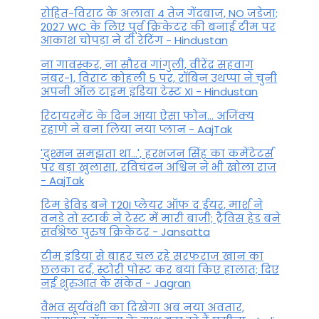
रोहित-विराट के अलावा 4 तेज गेंदबाज, NO जडेजा;
2027 WC के लिए पूर्व क्रिकेटर की बनाई टीम पर
आकाश चोपड़ा ने दी रेटिंग - Hindustan
ना गावस्कर, ना सौरव गांगुली, वीरेंद्र सहवाग
नंबर-1, विराट कोहली 5 पर, रॉबिन उथप्पा ने चुनी
अपनी ऑल टाइम इंडिया टेस्ट XI - Hindustan
रिटायरमेंट के दिन आया ऐसा फोन... अजिंक्य
रहाणे ने बना लिया नया प्लान - AajTak
'दुश्मन समझता था...', हरभजन सिंह का कमेंटेटर्स
पर बड़ा खुलासा, रव‍िचंद्रन अश्विन ने भी खोला राज
- AajTak
टिम डेविड बने T20I प्लेयर ऑफ द ईयर, मार्श ने
वनडे तो स्टार्क ने टेस्ट में मारी बाजी; ट्रैविस हेड बने
सर्वश्रेष्ठ पुरुष क्रिकेटर - Jansatta
टीम इंडिया से बाहर चल रहे सरफराज खान का
छलका दर्द, स्टोरी पोस्ट कर बयां किए हालात; दिए
नई शुरुआत के संकेत - Jagran
वैभव सूर्यवंशी का दिखेगा अब नया अवतार,