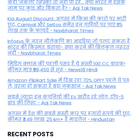
कहीं 'नकली' व्हिस्की तो नहीं पी रहे... क्या भारत में इसके
नाम पर कुछ और बिकता है? - Aaj Tak News
Kia August Discount: अगस्त में किआ की कारों पर भारी
छूट, Carnival और Seltos समेत इन गाड़ियों पर पाएं ₹1.5
लाख तक के फायदे - Navbharat Times
Infosys के नंदन नीलेकणि का आइडिया जो पलट सकता है
भारत की किस्मत, बताया- क्या करने की बिलकुल जरूरत
नहीं - Navbharat Times
मिडिल क्लास की पहली पसंद हैं ये सस्ती 100 CC बाइक!
कीमत मात्र ₹58,450 से शुरू - News18 Hindi
Amazon-Flipkart Sale में दिख रहा 70% OFF? पहले ये पढ़
लें, वरना हो सकता है बड़ा नुकसान - Aaj Tak News
सबसे ज्यादा इन कंपनियों की EV खरीद रहे लोग, टॉप-5
ब्रांड की लिस्ट - Aaj Tak News
अगस्त में देश की सबसे सस्ती कार पर हजारों रुपये की छूट,
कीमत ₹3.49 लाख; 25 km+ है माइलेज - Hindustan
RECENT POSTS