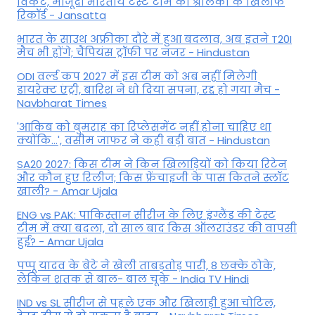
विकेट, मौजूदा भारतीय टेस्ट टीम का श्रीलंका के खिलाफ
रिकॉर्ड - Jansatta
भारत के साउथ अफ्रीका दौरे में हुआ बदलाव, अब इतने T20I
मैच भी होंगे; चैंपियंस ट्रॉफी पर नजर - Hindustan
ODI वर्ल्ड कप 2027 में इस टीम को अब नहीं मिलेगी
डायरेक्ट एंट्री, बारिश ने धो दिया सपना, रद्द हो गया मैच -
Navbharat Times
'आकिब को बुमराह का रिप्लेसमेंट नहीं होना चाहिए था
क्योंकि...', वसीम जाफर ने कही बड़ी बात - Hindustan
SA20 2027: किस टीम ने किन खिलाड़ियों को किया रिटेन
और कौन हुए रिलीज; किस फ्रेंचाइजी के पास कितने स्लॉट
खाली? - Amar Ujala
ENG vs PAK: पाकिस्तान सीरीज के लिए इंग्लैंड की टेस्ट
टीम में क्या बदला, दो साल बाद किस ऑलराउंडर की वापसी
हुई? - Amar Ujala
पप्पू यादव के बेटे ने खेली ताबड़तोड़ पारी, 8 छक्के ठोके,
लेकिन शतक से बाल- बाल चूके - India TV Hindi
IND vs SL सीरीज से पहले एक और खिलाड़ी हुआ चोटिल,