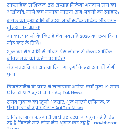
साप्ताहिक राशिफल: इस सप्ताह मिलेगा भगवान राम का
आशीर्वाद, जानें कब मनाया जाएगा राम नवमी का त्योहार?
मंगल का कुंभ राशि में उदय: जानें स्‍टॉक मार्केट और देश-
दुनिया पर प्रभाव!
मां कात्‍यायनी के लिए है चैत्र नवरात्रि 2026 का छठा दिन!
नोट कर लें तिथि!
शुक्र का मेष राशि में गोचर: प्रेम जीवन से लेकर आर्थिक
जीवन तक को करेंगे प्रभावित!
चैत्र नवरात्रि का सातवां दिन: मां दुर्गा के इस रूप की होगी
पूजा!
बिजनेसमैन के प्यार में मलाइका अरोड़ा, क्यों चुना 19 साल
छोटा साथी? खुला राज - Aaj Tak News
राघव जुयाल का खूनी अवतार, भूल जाएंगे एनिमल, 'द
पैराडाइज' ने उड़ाए होश - Aaj Tak News
अमिताभ बच्चन: हमारी आंखें वृद्दावस्था में पहुंच गई हैं, देख
रहे हैं कितने सारे लोग मेरा श्रृंगार कर रहे हैं - Navbharat
Times