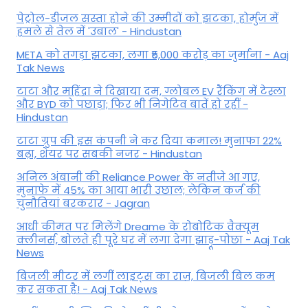
पेट्रोल-डीजल सस्ता होने की उम्मीदों को झटका, होर्मुज में
हमले से तेल में 'उबाल' - Hindustan
META को तगड़ा झटका, लगा ₹5,000 करोड़ का जुर्माना - Aaj
Tak News
टाटा और महिंद्रा ने दिखाया दम, ग्लोबल EV रैंकिंग में टेस्ला
और BYD को पछाड़ा; फिर भी निगेटिव बातें हो रहीं -
Hindustan
टाटा ग्रुप की इस कंपनी ने कर दिया कमाल! मुनाफा 22%
बढ़ा, शेयर पर सबकी नजर - Hindustan
अनिल अंबानी की Reliance Power के नतीजे आ गए,
मुनाफे में 45% का आया भारी उछाल; लेकिन कर्ज की
चुनौतियां बरकरार - Jagran
आधी कीमत पर मिलेंगे Dreame के रोबोटिक वैक्यूम
क्लीनर्स, बोलते ही पूरे घर में लगा देगा झाड़ू-पोछा - Aaj Tak
News
बिजली मीटर में लगीं लाइट्स का राज़, बिजली बिल कम
कर सकता है! - Aaj Tak News