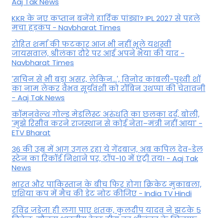
Aaj Tak News
KKR के नए कप्तान बनेंगे हार्दिक पांड्या? IPL 2027 से पहले
मचा हड़कंप - Navbharat Times
रोहित शर्मा की फटकार आज भी नहीं भूले यशस्वी
जायसवाल, श्रीलंका दौरे पर आई अपने भैया की याद -
Navbharat Times
'सचिन से भी बड़ा असर, लेकिन...', व‍िनोद कांबली-पृथ्वी शॉ
का नाम लेकर वैभव सूर्यवंशी को रॉबिन उथप्पा की चेतावनी
- Aaj Tak News
कॉमनवेल्थ गोल्ड मे​डलिस्ट अरुंधति का छलका दर्द, बोली,
'मुझे रिसीव करने राजस्थान से कोई नेता–मंत्री नहीं आया' -
ETV Bharat
36 की उम्र में आग उगल रहा ये गेंदबाज, अब कपिल देव-डेल
स्टेन का रिकॉर्ड निशाने पर, टॉप-10 में एंट्री तय! - Aaj Tak
News
भारत और पाकिस्तान के बीच फिर होगा क्रिकेट मुकाबला,
एशिया कप में मैच की डेट नोट कीजिए - India TV Hindi
रविंद्र जडेजा ही लगा पाए शतक, कुलदीप यादव ने झटके 5