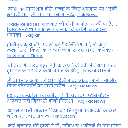
'काश PM तानाशाह होते', बच्चों के किए अपमान पर भड़कीं
रुपाली गांगुली, मचा घमासान! - Aaj Tak News
Friday Releases: शुक्रवार को होगी मनोरंजन की बारिश ,
थिएटर्स- OTT पर 10 सीरीज-फिल्में करेंगी जबरदस्त
धमाका - Jagran
हॉलीवुड के ये टॉप स्टार्स, कोई दार्जिलिंग से हैं तो कोई
लखनऊ से, किसी का दलाई लामा से रहा गहरा कनेक्शन -
Navbharat Times
'वो वक्त मेरे लिए बहुत मुश्किल था', वो दर्द जिसे बयां करते
हुए छलक पड़े थे राकेश रोशन के आंसू - News18 Hindi
'मैं वापस आऊंगा' की OTT रिलीज डेट आउट, जानें कब और
किस प्लेटफॉर्म पर होगी स्ट्रीम - Aaj Tak News
50 हजार स्क्रीन पर रिलीज होगी 'रामायण'! CM बोले-
ऑस्कर नहीं मिला तो होगी निराशा - Aaj Tak News
'आपने अपनी औकात दिखा दी', निरहुआ पर भड़कीं काजल,
चरित्र पर उठाए सवाल - Hindustan
'मुझे मुनव्वर की ट्रॉफी दे दी', लॉकअप 2 जीतने के बाद बोलीं