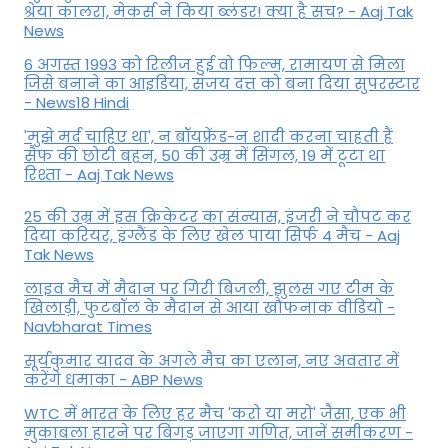
श्रेया कालरा, मेकर्स ने किया ब्लंडर! क्या है सच? - Aaj Tak
News
6 अगस्त 1993 को रिलीज हुई वो फिल्म, रामायण से मिला
जिसे बनाने का आइडिया, संजय दत्त को बना दिया सुपरस्टार
- News18 Hindi
'मुझे मर्द चाहिए था', न बॉयफ्रेंड-न शादी करना चाहती हैं
सैफ की छोटी बहन, 50 की उम्र में सिंगल, 19 में टूटा था
रिश्ता - Aaj Tak News
25 की उम्र में इस क्रिकेटर का संन्यास, इंजरी ने चौपट कर
दिया करियर, इंग्लैंड के लिए खेल पाया सिर्फ 4 मैच - Aaj
Tak News
लाइव मैच में मैदान पर गिरी बिजली, झुलस गए टीम के
खिलाड़ी, फुटबॉल के मैदान से आया खौफनाक वीडियो -
Navbharat Times
सूर्यकुमार यादव के अगले मैच का एलान, नए अवतार में
करेंगे धमाका - ABP News
WTC में भारत के लिए हर मैच 'करो या मरो' जैसा, एक भी
मुकाबला हारने पर बिगड़ जाएगा गण‍ित, जानें समीकरण -