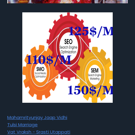
Mahamrityunjay Jaap Vidhi
Tulsi Marriage
Vat Vraksh - Srasti Utappati