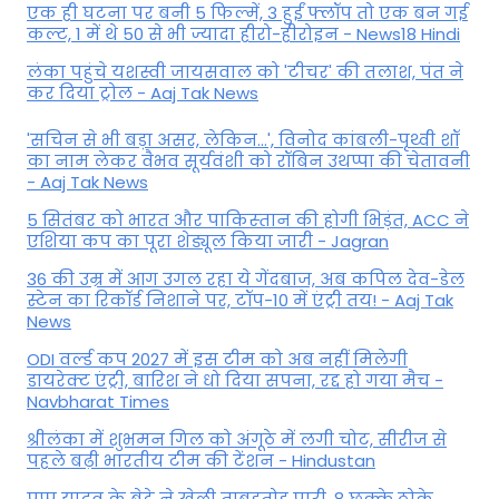
एक ही घटना पर बनी 5 फिल्में, 3 हुईं फ्लॉप तो एक बन गई
कल्ट, 1 में थे 50 से भी ज्यादा हीरो-हीरोइन - News18 Hindi
लंका पहुंचे यशस्वी जायसवाल को 'टीचर' की तलाश, पंत ने
कर द‍िया ट्रोल - Aaj Tak News
'सचिन से भी बड़ा असर, लेकिन...', व‍िनोद कांबली-पृथ्वी शॉ
का नाम लेकर वैभव सूर्यवंशी को रॉबिन उथप्पा की चेतावनी
- Aaj Tak News
5 सितंबर को भारत और पाकिस्‍तान की होगी भिड़ंत, ACC ने
एशिया कप का पूरा शेड्यूल किया जारी - Jagran
36 की उम्र में आग उगल रहा ये गेंदबाज, अब कपिल देव-डेल
स्टेन का रिकॉर्ड निशाने पर, टॉप-10 में एंट्री तय! - Aaj Tak
News
ODI वर्ल्ड कप 2027 में इस टीम को अब नहीं मिलेगी
डायरेक्ट एंट्री, बारिश ने धो दिया सपना, रद्द हो गया मैच -
Navbharat Times
श्रीलंका में शुभमन गिल को अंगूठे में लगी चोट, सीरीज से
पहले बढ़ी भारतीय टीम की टेंशन - Hindustan
पप्पू यादव के बेटे ने खेली ताबड़तोड़ पारी, 8 छक्के ठोके,