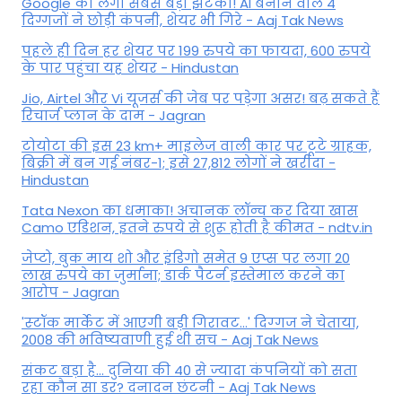
Google को लगा सबसे बड़ा झटका! AI बनाने वाले 4
दिग्गजों ने छोड़ी कंपनी, शेयर भी गिरे - Aaj Tak News
पहले ही दिन हर शेयर पर 199 रुपये का फायदा, 600 रुपये
के पार पहुंचा यह शेयर - Hindustan
Jio, Airtel और Vi यूजर्स की जेब पर पड़ेगा असर! बढ़ सकते हैं
रिचार्ज प्लान के दाम - Jagran
टोयोटा की इस 23 km+ माइलेज वाली कार पर टूटे ग्राहक,
बिक्री में बन गई नंबर-1; इसे 27,812 लोगों ने खरीदा -
Hindustan
Tata Nexon का धमाका! अचानक लॉन्च कर दिया खास
Camo एडिशन, इतने रुपये से शुरू होती है कीमत - ndtv.in
जेप्टो, बुक माय शो और इंडिगो समेत 9 एप्स पर लगा 20
लाख रुपये का जुर्माना; डार्क पैटर्न इस्तेमाल करने का
आरोप - Jagran
'स्‍टॉक मार्केट में आएगी बड़ी गिरावट...' दिग्‍गज ने चेताया,
2008 की भविष्यवाणी हुई थी सच - Aaj Tak News
संकट बड़ा है... दुनिया की 40 से ज्यादा कंपनियों को सता
रहा कौन सा डर? दनादन छंटनी - Aaj Tak News