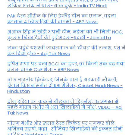
लेकिन शतक से बाल- बाल चूके - India TV Hindi
PAK टेस्ट सीरीज के लिए इंग्लैंड टीम का एलान, बदला
कप्तान 4 खिलाड़ियों की वापसी - ABP News
शशांक सिंह ने छोड़ी अपनी टीम, जडेजा को भी मिली NOC;
कुल 5 खिलाड़ियों की हुई अदला-बदली - Jansatta
लंका पहुंचे यशस्वी जायसवाल को 'टीचर' की तलाश, पंत ने
कर द‍िया ट्रोल - Aaj Tak News
हर्षित राणा पर चला BCCI का हंटर, 97 किलो तक बढ़ गया
वजन, वापस CoE भेजा - ABP News
वो 5 भारतीय क्रिकेटर, जिनके पास है सरकारी नौकरी;
ईशान किशन समेत दो RBI मैनेजर, Cricket Hindi News -
Hindustan
टीम इंडिया का कल से श्रीलंका में 'रिहर्सल', 15 अगस्त से
पहले गौतम गंभीर ने भरा ख‍िलाड़‍ियों में जोश, VIDEO - Aaj
Tak News
गौतम गंभीर और खराब टेस्ट क्रिकेट पर जमकर बोले
अजिंक्य रहाणे, कहा- सीनियर खिलाड़ियों की इज्जत होनी
चाहिए - Navbharat Times