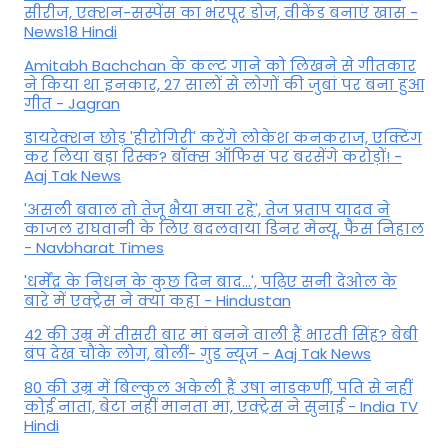
सीरीज, एक्शन-सस्पेंस का भरपूर डोज, वीकेंड बनाएं खास -
News18 Hindi
Amitabh Bachchan के कल्ट गाने को लिखने से गीतकार
ने किया था इनकार, 27 सालों से लोगों की जुबां पर बना हुआ
गीत - Jagran
डायरेक्शन छोड़ 'हीरोगिरी' करेंगे लोकेश कनकराज, एक्टिंग
कर लिया बड़ा रिस्क? बॉक्स ऑफिस पर बरसेंगे करोड़ों! -
Aaj Tak News
'असली बवाल तो तेजू भैया मचा रहे', तेज प्रताप यादव ने
काजल राघवानी के लिए बदलवाया डिनर मेन्यू, फैंस न‍िहाल
- Navbharat Times
'धर्मेंद्र के निधन के कुछ दिन बाद...', पढ़िए सनी देओल के
बारे में एक्ट्रेस ने क्या कहा - Hindustan
42 की उम्र में तीसरी बार मां बनने वाली हैं भारती सिंह? बेबी
बंप देख चौंके लोग, बोलीं- गुड न्यूज - Aaj Tak News
80 की उम्र में बिल्कुल अकेली हैं उषा नाडकर्णी, पति से नहीं
कोई नाता, बेटा नहीं मानता मां, एक्ट्रेस ने सुनाई - India TV
Hindi