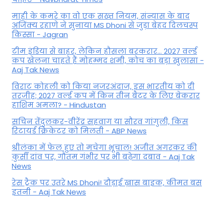
माही के कमरे का वो एक सख्त नियम, संन्यास के बाद
अजिंक्‍य रहाणे ने सुनाया MS Dhoni से जुड़ा बेहद दिलचस्प
किस्सा - Jagran
टीम इंडिया से बाहर, लेकिन हौसला बरकरार... 2027 वर्ल्ड
कप खेलना चाहते हैं मोहम्मद शमी, कोच का बड़ा खुलासा -
Aaj Tak News
विराट कोहली को किया नजरअंदाज, इस भारतीय को दी
तरजीह; 2027 वर्ल्ड कप में किन तीन बैटर के लिए बेकरार
हाशिम अमला? - Hindustan
सचिन तेंदुलकर-वीरेंद्र सहवाग या सौरव गांगुली, किस
रिटायर्ड क्रिकेटर को मिलती - ABP News
श्रीलंका में फेल हुए तो मचेगा भूचाल! अजीत अगरकर की
कुर्सी दांव पर, गौतम गंभीर पर भी बढ़ेगा दबाव - Aaj Tak
News
रेस ट्रैक पर उतरे MS Dhoni! दौड़ाई ख़ास बाइक, कीमत बस
इतनी - Aaj Tak News