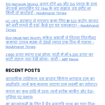
5G Network Slicing: अलग होंगे 4G और 5G प्लान के दाम,
नेटवर्क स्लाइसिंग पर TRAI के नए सुझाव, तय स्पीड ना
मिली तो कार्रवाई - Navbharat Times
LIC OFS: सरकार ने चुपचाप कमा लिए ₹31,522 करोड़, बाजार
को नहीं लगने दी हवा, कैसे हुए यह चमत्कार? - Navbharat
Times
Elon Musk Net Worth: मुकेश अंबानी ने जितना जिंदगीभर
कमाया, एलन मस्क ने उससे ज्यादा एक दिन में गंवाया -
Navbharat Times
2,890 रुपए महंगा हुआ सोना, चांदी में भी 6,200 रुपए का
भारी उछाल, यहां देखें सोना- चांदी - ABP News
RECENT POSTS
साप्ताहिक राशिफल: इस सप्ताह मिलेगा भगवान राम का
आशीर्वाद, जानें कब मनाया जाएगा राम नवमी का त्योहार?
मंगल का कुंभ राशि में उदय: जानें स्‍टॉक मार्केट और देश-
दुनिया पर प्रभाव!
मां कात्‍यायनी के लिए है चैत्र नवरात्रि 2026 का छठा दिन!