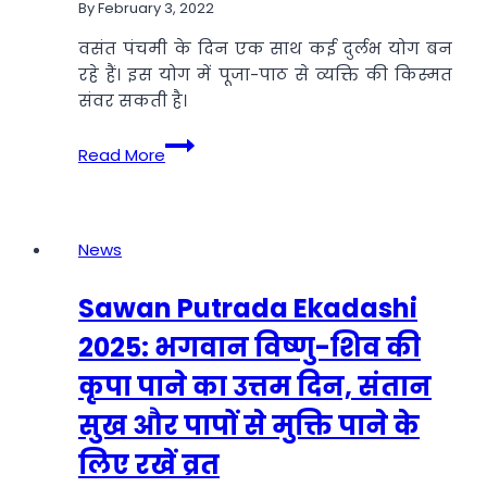
हुई
By
February 3, 2022
थी
वसंत पंचमी के दिन एक साथ कई दुर्लभ योग बन
इसकी
रहे हैं। इस योग में पूजा-पाठ से व्यक्ति की किस्मत
शुरुआत
संवर सकती है।
Basant
Read More
Panchami
2022:
इस
साल
News
छात्रों
के
Sawan Putrada Ekadashi
लिए
2025: भगवान विष्णु-शिव की
बहुत
शुभ
कृपा पाने का उत्तम दिन, संतान
है
सुख और पापों से मुक्ति पाने के
बसंत
पंचमी,
लिए रखें व्रत
बन