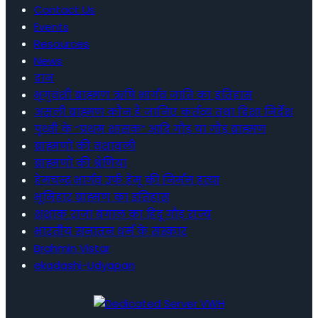
Contact Us
Events
Resources
News
दान
भृगुवंशी ब्राह्मण ऋषि भार्गव जाति का इतिहास
असली ब्राह्मण कौन है जानिए कर्तव्य तथा दिशा निर्देश
पृथ्वी के “प्रथम शासक” आदि गौड़ या गौड़ ब्राह्मण
ब्राह्मणों की वंशावली
ब्राह्मणों की श्रेणियां
हेमचन्द्र भार्गव उर्फ हेमू की निर्मम हत्या
भूमिहार ब्राह्मण का इतिहास
शशांक राजा बंगाल का हिंदू गौड़ राज्य
भारतीय सनातन धर्म के संस्कार
Brahmin Vistar
ekadashi-Udyapan