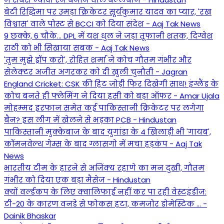
बेटी र‍िद्ध‍िमा पर उमड़ा क्रिकेटर सूर्यकुमार यादव का प्यार, 'रख
विश्वास' वाले पोस्ट से BCCI को दिया संदेश - Aaj Tak News
9 छक्के, 6 चौके... DPL में यश धुल ने जड़ा तूफानी शतक, द‍िग्वेश
राठी को भी स‍िखाया सबक - Aaj Tak News
'तुम मुझे ड्रॉप करो', रोहित शर्मा ने कोच गौतम गंभीर और
सेलेक्टर अजीत अगरकर को दी खुली चुनौती - Jagran
England Cricket: CSK की हिट जोड़ी फिर दिखेगी साथ! इंग्लैंड के
कोच बनते ही फ्लेमिंग ने दिया हसी को बड़ा ऑफर - Amar Ujala
मोहम्मद इरफान समेत कई पाकिस्तानी क्रिकेटर पर लगेगा
बैन? इस लीग में खेलने से भड़का PCB - Hindustan
पाकिस्तानी मुक्केबाज के बाद युगांडा के 4 खिलाड़ी भी 'गायब',
कॉमनवेल्थ गेम्स के बाद ग्लासगो में मचा हड़कंप - Aaj Tak
News
भारतीय टीम के हारने से अजिंक्य रहाणे का मन दुखी, गौतम
गंभीर को दिया एक बड़ा मैसेज - Hindustan
क्यों वर्ल्डकप के लिए क्वालिफाई नहीं कर पा रही वेस्टइंडीज:
टी-20 के कारण वनडे से फोकस हटा, कमजोर डोमेस्टिक ... -
Dainik Bhaskar