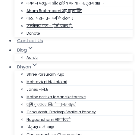
भगवान परशुराम और क्षत्रिय भगवान परशुराम ब्राह्मण
Aham Brahmasmi अहं ब्रह्मास्मि
भारतीय सनातन धर्म के संस्कार
जनमेजय राजा – होनी प्रबल है…
Donate
Contact Us
Blog
Aarati
Dhyan
Shree Parsuram Puja
MahtavA pUrN JaNkarI
Janeu जनेऊ
Mathe per tika lagane ke tareeke
भूमि गृह भवन निर्माण पूजन मुहूर्त
Griha Vastu Pradeep Shailaja Pandey
Nagpanchami नागपंचमी
पितृपक्ष यानी श्राद्ध
Chaturmash ya Chaumasha