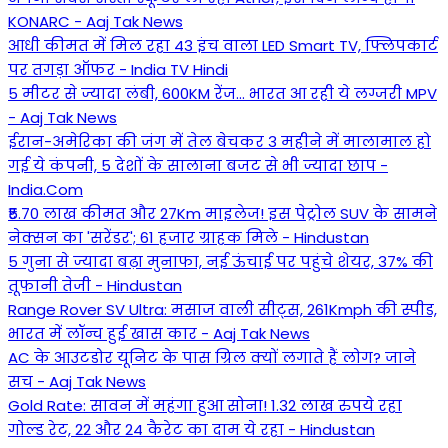
KONARC - Aaj Tak News
आधी कीमत में मिल रहा 43 इंच वाला LED Smart TV, फ्लिपकार्ट
पर तगड़ा ऑफर - India TV Hindi
5 मीटर से ज्यादा लंबी, 600KM रेंज... भारत आ रही ये लग्जरी MPV
- Aaj Tak News
ईरान-अमेरिका की जंग में तेल बेचकर 3 महीने में मालामाल हो
गई ये कंपनी, 5 देशों के सालाना बजट से भी ज्यादा छाप -
India.Com
₹5.70 लाख कीमत और 27Km माइलेज! इस पेट्रोल SUV के सामने
नेक्सन का 'सरेंडर'; 61 हजार ग्राहक मिले - Hindustan
5 गुना से ज्यादा बढ़ा मुनाफा, नई ऊंचाई पर पहुंचे शेयर, 37% की
तूफानी तेजी - Hindustan
Range Rover SV Ultra: मसाज वाली सीट्स, 261Kmph की स्पीड,
भारत में लॉन्च हुई खास कार - Aaj Tak News
AC के आउटडोर यूनिट के पास ग्रिल क्यों लगाते हैं लोग? जाने
सच - Aaj Tak News
Gold Rate: सावन में महंगा हुआ सोना! 1.32 लाख रुपये रहा
गोल्ड रेट, 22 और 24 कैरेट का दाम ये रहा - Hindustan