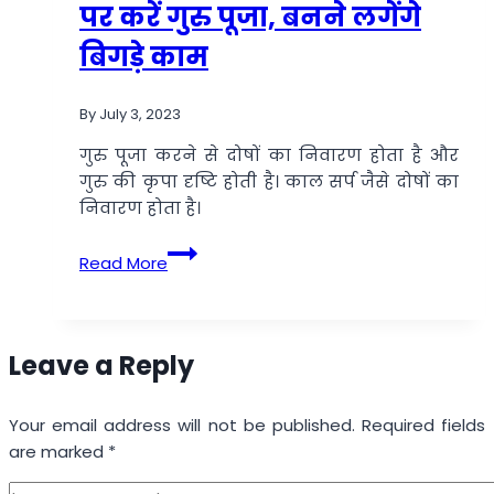
परिवर्तन,
पर करें गुरु पूजा, बनने लगेंगे
वृषभ
बिगड़े काम
राशि
के
जातकों
By
July 3, 2023
की
गुरु पूजा करने से दोषों का निवारण होता है और
बढ़
गुरु की कृपा दृष्टि होती है। काल सर्प जैसे दोषों का
सकती
निवारण होता है।
है
चुनौती
Kaal
Read More
Sarp
Dosh:
कालसर्प
दोष
Leave a Reply
से
मुक्ति
Your email address will not be published.
Required fields
के
are marked
*
लिए
आषाढ़ी