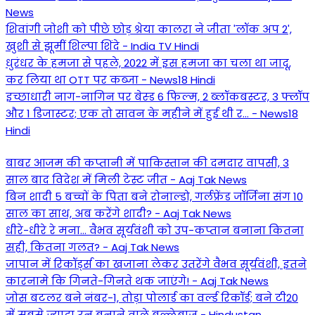
News
शिवांगी जोशी को पीछे छोड़ श्रेया कालरा ने जीता 'लॉक अप 2',
खुशी से झूमीं शिल्पा शिंदे - India TV Hindi
धुरंधर के हमजा से पहले, 2022 में इस हमजा का चला था जादू,
कर लिया था OTT पर कब्जा - News18 Hindi
इच्छाधारी नाग-नागिन पर बेस्ड 6 फिल्म, 2 ब्लॉकबस्टर, 3 फ्लॉप
और 1 डिजास्टर; एक तो सावन के महीने में हुई थी र... - News18
Hindi
बाबर आजम की कप्तानी में पाकिस्तान की दमदार वापसी, 3
साल बाद विदेश में मिली टेस्ट जीत - Aaj Tak News
बिन शादी 5 बच्चों के पिता बने रोनाल्डो, गर्लफ्रेंड जॉर्जिना संग 10
साल का साथ, अब करेंगे शादी? - Aaj Tak News
धीरे-धीरे रे मना… वैभव सूर्यवंशी को उप-कप्तान बनाना कितना
सही, कितना गलत? - Aaj Tak News
जापान में रिकॉर्ड्स का खजाना लेकर उतरेंगे वैभव सूर्यवंशी, इतने
कारनामे कि गिनते-गिनते थक जाएंगे! - Aaj Tak News
जोस बटलर बने नंबर-1, तोड़ा पोलार्ड का वर्ल्ड रिकॉर्ड; बने टी20
में सबसे ज्यादा रन बनाने वाले बल्लेबाज - Hindustan