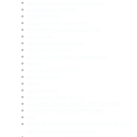
Griha Vastu Pradeep Shailaja Pandey
Nagpanchami नागपंचमी
पितृपक्ष यानी श्राद्ध
Chaturmash ya Chaumasha
पंचक क्या है? Panchak is good / bad
Hariyali Teej
Nauker Rakhane ka Muhrat
नाम राशि अक्षर नामकरण
Vivah 36 Gun Var Vadhu Kundali Milan
Bhadra
Patra Shubhshub Muhrat
Muhrat Theory
Hawan
Vivah Padhyati
Wed, Shadi – Vivah in India
Antyeshthi Sanskar त्रयोदशाह-विधि-तेरही-पद्धति
पशु अथवा वाहन (चौपाया) खरीदने का मुहूर्त
Vedi
मानव शरीर में कौन कौन से देवताओं का वास है? Which
deities reside in the human body