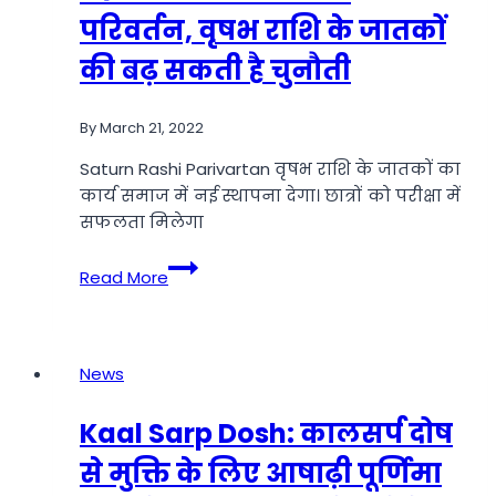
के
परिवर्तन, वृषभ राशि के जातकों
लिए
की बढ़ सकती है चुनौती
शुभ
वक्त
By
March 21, 2022
Saturn Rashi Parivartan वृषभ राशि के जातकों का
कार्य समाज में नई स्थापना देगा। छात्रों को परीक्षा में
सफलता मिलेगा
Saturn
Read More
Rashi
Parivartan:
29
अप्रैल
News
का
शनि
Kaal Sarp Dosh: कालसर्प दोष
का
से मुक्ति के लिए आषाढ़ी पूर्णिमा
राशि