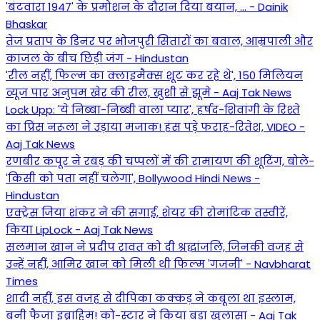
'बंटवारा 1947' के प्रमोशन के दौरान दिया बयान, ... - Dainik
Bhaskar
तेज प्रताप के डिनर पर भोजपुरी सितारों का बवाल, आम्रपाली और
काजल के बीच छिड़ी जंग - Hindustan
'रील नहीं, फिल्म का क्लाइमैक्स शूट कर रहे थे', 150 मिलियन
व्यूज पार अनुपम खेर की रील, खुशी से झूमे - Aaj Tak News
Lock Upp: 'ये निब्बा-निब्बी वाला प्यार', हर्षद-शिवांगी के रिश्ते
का प्रिंस नरूला ने उड़ाया मजाक! हंस पड़े फराह-रितेश, VIDEO -
Aaj Tak News
रणबीर कपूर ने रबड़ की चप्पलों में की रामायण की शूटिंग, बोले-
'किसी को पता नहीं चलेगा', Bollywood Hindi News -
Hindustan
एक्ट्रेस जिया शंकर ने की सगाई, शेयर की रोमांटिक तस्वीरें,
किया LipLock - Aaj Tak News
सलमान खान ने प्रदीप रावत को दी श्रद्धांजलि, जिनकी वजह से
उन्हें नहीं, आमिर खान को मिली थी फिल्म 'गजनी' - Navbharat
Times
शादी नहीं, इस वजह से दीपिका कक्कड़ ने कबूला था इस्लाम,
बनी फैजा इब्राहिम! को-स्टार ने किया बड़ा खुलासा - Aaj Tak