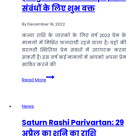
पाने
संबंधों के लिए शुभ वक्त
का
उत्तम
By
December 19, 2022
दिन,
संतान
कन्या राशि के जातकों के लिए वर्ष 2023 प्रेम के
सुख
मामलों में मिश्रित फलदायी रहने वाला है। ग्रहों की
और
बदलती स्थितियां प्रेम संबंधों में उठापटक करवा
पापों
सकती है। इस वर्ष कई मामलों में आपको अपना प्रेम
से
साबित करने की
मुक्ति
कन्या
पाने
Read More
प्रेम
के
राशिफल
लिए
2023
रखें
(Virgo
News
व्रत
Love
Horoscope):
Saturn Rashi Parivartan: 29
प्रेम
अप्रैल का शनि का राशि
संबंधों