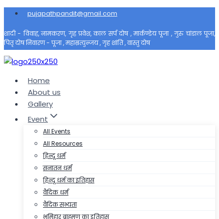
Skip
pujapathpandit@gmail.com
to
शादी - विवाह, नामकरण, गृह प्रवेश, काल सर्प दोष , मार्कण्डेय पूजा , गुरु चांडाल पूजा,
content
पितृ दोष निवारण - पूजा , महाम्रत्युन्जय , गृह शांति , वास्तु दोष
Home
About us
Gallery
Event
All Events
All Resources
हिन्दू धर्म
सनातन धर्म
हिन्दू धर्म का इतिहास
वैदिक धर्म
वैदिक सभ्यता
भूमिहार ब्राह्मण का इतिहास