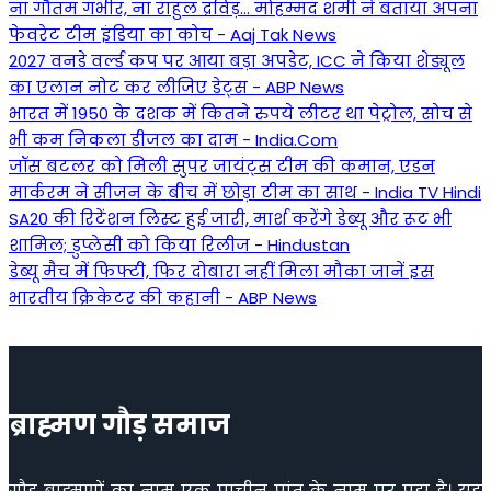
ना गौतम गंभीर, ना राहुल द्रव‍िड़... मोहम्मद शमी ने बताया अपना
फेवरेट टीम इंड‍िया का कोच - Aaj Tak News
2027 वनडे वर्ल्ड कप पर आया बड़ा अपडेट, ICC ने किया शेड्यूल
का एलान नोट कर लीजिए डेट्स - ABP News
भारत में 1950 के दशक में कितने रुपये लीटर था पेट्रोल, सोच से
भी कम निकला डीजल का दाम - India.Com
जॉस बटलर को मिली सुपर जायंट्स टीम की कमान, एडन
मार्करम ने सीजन के बीच में छोड़ा टीम का साथ - India TV Hindi
SA20 की रिटेंशन लिस्ट हुई जारी, मार्श करेंगे डेब्यू और रूट भी
शामिल; डुप्लेसी को किया रिलीज - Hindustan
डेब्यू मैच में फिफ्टी, फिर दोबारा नहीं मिला मौका जानें इस
भारतीय क्रिकेटर की कहानी - ABP News
ब्राह्मण गौड़ समाज
गौड़ ब्राह्मणों का नाम एक प्राचीन प्रांत के नाम पर पड़ा है। यह