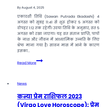
रहे
By
August 4, 2025
हैं
तीन
एकादशी तिथि (Sawan Putrada Ekadashi) 4
दुर्लभ
अगस्त को सुबह 11:41 से शुरू होकर 5 अगस्त को
संयोग
दोपहर 1:12 तक रहेगी। उदया तिथि के अनुसार, व्रत 5
अगस्त को रखा जाएगा। यह व्रत संतान प्राप्ति, पापों
के नाश और जीवन में आध्यात्मिक उन्नति के लिए
श्रेष्ठ माना गया है। सावन मास में आने के कारण
इसका…
Sawan
Read More
Putrada
Ekadashi
2025:
भगवान
News
विष्णु-
शिव
कन्या प्रेम राशिफल 2023
की
(Virgo Love Horoscope): प्रेम
कृपा