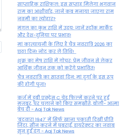
साप्ताहिक राशिफल: इस सप्ताह मिलेगा भगवान
राम का आशीर्वाद, जानें कब मनाया जाएगा राम
नवमी का त्योहार?
मंगल का कुंभ राशि में उदय: जानें स्‍टॉक मार्केट
और देश-दुनिया पर प्रभाव!
मां कात्‍यायनी के लिए है चैत्र नवरात्रि 2026 का
छठा दिन! नोट कर लें तिथि!
शुक्र का मेष राशि में गोचर: प्रेम जीवन से लेकर
आर्थिक जीवन तक को करेंगे प्रभावित!
चैत्र नवरात्रि का सातवां दिन: मां दुर्गा के इस रूप
की होगी पूजा!
कर्ज में डूबी एक्ट्रेस C ग्रेड फिल्में करने पर हुई
मजबूर, घर चलाने को किए समझौते, बोली- आत्मा
बेच दी - Aaj Tak News
'बंटवारा 1947' में सिर्फ खाना पकाती दिखीं प्रीति
जिंटा, सीन करने में घबराईं, डायरेक्टर का जवाब
सुन हुईं दंग - Aaj Tak News