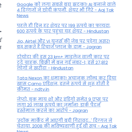
Google को लगा सबसे बड़ा झटका! AI बनाने वाले
ी
4 दिग्गजों ने छोड़ी कंपनी, शेयर भी गिरे - Aaj Tak
News
पहले ही दिन हर शेयर पर 199 रुपये का फायदा,
600 रुपये के पार पहुंचा यह शेयर - Hindustan
च
Jio, Airtel और Vi यूजर्स की जेब पर पड़ेगा असर!
बढ़ सकते हैं रिचार्ज प्लान के दाम - Jagran
व
टोयोटा की इस 23 km+ माइलेज वाली कार पर
टूटे ग्राहक, बिक्री में बन गई नंबर-1; इसे 27,812
लोगों ने खरीदा - Hindustan
Tata Nexon का धमाका! अचानक लॉन्च कर दिया
खास Camo एडिशन, इतने रुपये से शुरू होती है
कीमत - ndtv.in
जेप्टो, बुक माय शो और इंडिगो समेत 9 एप्स पर
लगा 20 लाख रुपये का जुर्माना; डार्क पैटर्न
Aaj Ka Rashifal: मकर को
इस्तेमाल करने का आरोप - Jagran
मिलेगा प्यार, कन्या को होगा
'स्‍टॉक मार्केट में आएगी बड़ी गिरावट...' दिग्‍गज ने
चेताया, 2008 की भविष्यवाणी हुई थी सच - Aaj Tak
धनलाभ, जानें बाकी राशियों का
News