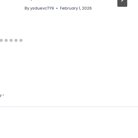
By
ysduevcTY9
February 1, 2026
d
*