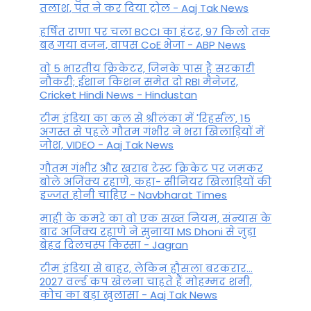
तलाश, पंत ने कर द‍िया ट्रोल - Aaj Tak News
हर्षित राणा पर चला BCCI का हंटर, 97 किलो तक
बढ़ गया वजन, वापस CoE भेजा - ABP News
वो 5 भारतीय क्रिकेटर, जिनके पास है सरकारी
नौकरी; ईशान किशन समेत दो RBI मैनेजर,
Cricket Hindi News - Hindustan
टीम इंडिया का कल से श्रीलंका में 'रिहर्सल', 15
अगस्त से पहले गौतम गंभीर ने भरा ख‍िलाड़‍ियों में
जोश, VIDEO - Aaj Tak News
गौतम गंभीर और खराब टेस्ट क्रिकेट पर जमकर
बोले अजिंक्य रहाणे, कहा- सीनियर खिलाड़ियों की
इज्जत होनी चाहिए - Navbharat Times
माही के कमरे का वो एक सख्त नियम, संन्यास के
बाद अजिंक्‍य रहाणे ने सुनाया MS Dhoni से जुड़ा
बेहद दिलचस्प किस्सा - Jagran
टीम इंडिया से बाहर, लेकिन हौसला बरकरार...
2027 वर्ल्ड कप खेलना चाहते हैं मोहम्मद शमी,
कोच का बड़ा खुलासा - Aaj Tak News