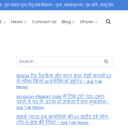
 गुरु चांडाल पूजा, पितृ दोष निवारण - पूजा , महाम्रत्युन्जय , गृह शांति , वास्तु दोष
t
News
Contact Us
Blog
Dhyan
Search
for:
165KM रेंज, डैशकैम और बहुत कुछ, देसी कंपनी E3
ने लॉन्च किया AI इलेक्ट्रिक स्कूटर - Aaj Tak
News
Amazon-Flipkart Sale में दिख रहा 70% OFF?
पहले ये पढ़ लें, वरना हो सकता है बड़ा नुकसान -
Aaj Tak News
सबसे ज्यादा इन कंपनियों की EV खरीद रहे लोग,
टॉप-5 ब्रांड की लिस्ट - Aaj Tak News