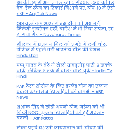
36 की उम्र में आग उगल रहा ये गेंदबाज, अब कपिल
देव-डेल स्टेन का रिकॉर्ड निशाने पर, टॉप-10 में एंट्री
तय! - Aaj Tak News
ODI वर्ल्ड कप 2027 में इस टीम को अब नहीं
मिलेगी डायरेक्ट एंट्री, बारिश ने धो दिया सपना, रद्द
हो गया मैच - Navbharat Times
श्रीलंका में शुभमन गिल को अंगूठे में लगी चोट,
सीरीज से पहले बढ़ी भारतीय टीम की टेंशन -
Hindustan
पप्पू यादव के बेटे ने खेली ताबड़तोड़ पारी, 8 छक्के
ठोके, लेकिन शतक से बाल- बाल चूके - India TV
Hindi
PAK टेस्ट सीरीज के लिए इंग्लैंड टीम का एलान,
बदला कप्तान 4 खिलाड़ियों की वापसी - ABP
News
शशांक सिंह ने छोड़ी अपनी टीम, जडेजा को भी
मिली NOC; कुल 5 खिलाड़ियों की हुई अदला-
बदली - Jansatta
लंका पहुंचे यशस्वी जायसवाल को 'टीचर' की