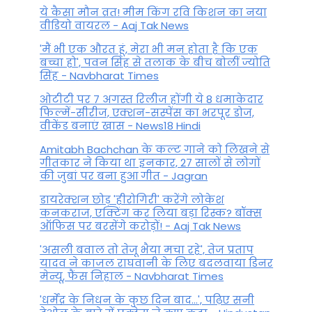
ये कैसा मौन व्रत! मीम किंग रवि किशन का नया
वीडियो वायरल - Aaj Tak News
'मैं भी एक औरत हूं, मेरा भी मन होता है कि एक
बच्चा हो', पवन सिंह से तलाक के बीच बोलीं ज्योति
सिंह - Navbharat Times
ओटीटी पर 7 अगस्त रिलीज होंगी ये 8 धमाकेदार
फिल्में-सीरीज, एक्शन-सस्पेंस का भरपूर डोज,
वीकेंड बनाएं खास - News18 Hindi
Amitabh Bachchan के कल्ट गाने को लिखने से
गीतकार ने किया था इनकार, 27 सालों से लोगों
की जुबां पर बना हुआ गीत - Jagran
डायरेक्शन छोड़ 'हीरोगिरी' करेंगे लोकेश
कनकराज, एक्टिंग कर लिया बड़ा रिस्क? बॉक्स
ऑफिस पर बरसेंगे करोड़ों! - Aaj Tak News
'असली बवाल तो तेजू भैया मचा रहे', तेज प्रताप
यादव ने काजल राघवानी के लिए बदलवाया डिनर
मेन्यू, फैंस न‍िहाल - Navbharat Times
'धर्मेंद्र के निधन के कुछ दिन बाद...', पढ़िए सनी