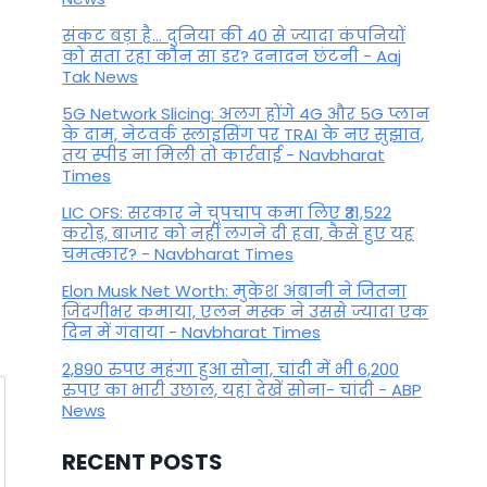
हाल
संकट बड़ा है... दुनिया की 40 से ज्यादा कंपनियों
को सता रहा कौन सा डर? दनादन छंटनी - Aaj
By
October 10, 2025
Tak News
5G Network Slicing: अलग होंगे 4G और 5G प्लान
के दाम, नेटवर्क स्लाइसिंग पर TRAI के नए सुझाव,
तय स्पीड ना मिली तो कार्रवाई - Navbharat
Times
LIC OFS: सरकार ने चुपचाप कमा लिए ₹31,522
करोड़, बाजार को नहीं लगने दी हवा, कैसे हुए यह
चमत्कार? - Navbharat Times
Elon Musk Net Worth: मुकेश अंबानी ने जितना
जिंदगीभर कमाया, एलन मस्क ने उससे ज्यादा एक
दिन में गंवाया - Navbharat Times
2,890 रुपए महंगा हुआ सोना, चांदी में भी 6,200
रुपए का भारी उछाल, यहां देखें सोना- चांदी - ABP
News
RECENT POSTS