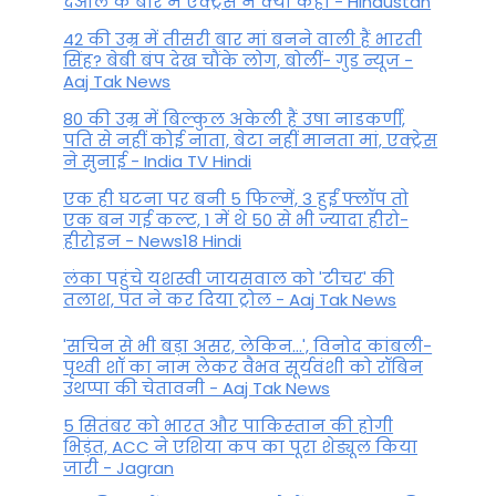
देओल के बारे में एक्ट्रेस ने क्या कहा - Hindustan
42 की उम्र में तीसरी बार मां बनने वाली हैं भारती
सिंह? बेबी बंप देख चौंके लोग, बोलीं- गुड न्यूज -
Aaj Tak News
80 की उम्र में बिल्कुल अकेली हैं उषा नाडकर्णी,
पति से नहीं कोई नाता, बेटा नहीं मानता मां, एक्ट्रेस
ने सुनाई - India TV Hindi
एक ही घटना पर बनी 5 फिल्में, 3 हुईं फ्लॉप तो
एक बन गई कल्ट, 1 में थे 50 से भी ज्यादा हीरो-
हीरोइन - News18 Hindi
लंका पहुंचे यशस्वी जायसवाल को 'टीचर' की
तलाश, पंत ने कर द‍िया ट्रोल - Aaj Tak News
'सचिन से भी बड़ा असर, लेकिन...', व‍िनोद कांबली-
पृथ्वी शॉ का नाम लेकर वैभव सूर्यवंशी को रॉबिन
उथप्पा की चेतावनी - Aaj Tak News
5 सितंबर को भारत और पाकिस्‍तान की होगी
भिड़ंत, ACC ने एशिया कप का पूरा शेड्यूल किया
जारी - Jagran