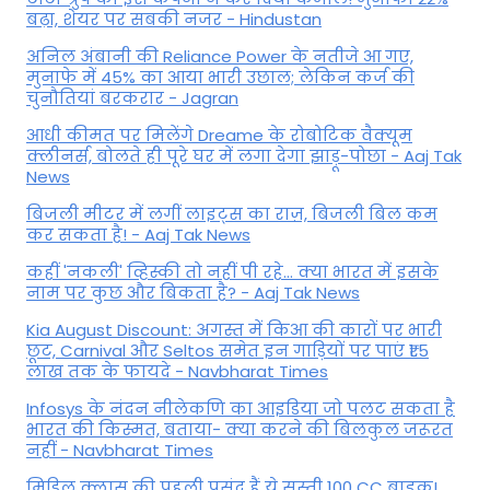
बढ़ा, शेयर पर सबकी नजर - Hindustan
अनिल अंबानी की Reliance Power के नतीजे आ गए,
मुनाफे में 45% का आया भारी उछाल; लेकिन कर्ज की
चुनौतियां बरकरार - Jagran
आधी कीमत पर मिलेंगे Dreame के रोबोटिक वैक्यूम
क्लीनर्स, बोलते ही पूरे घर में लगा देगा झाड़ू-पोछा - Aaj Tak
News
बिजली मीटर में लगीं लाइट्स का राज़, बिजली बिल कम
कर सकता है! - Aaj Tak News
कहीं 'नकली' व्हिस्की तो नहीं पी रहे... क्या भारत में इसके
नाम पर कुछ और बिकता है? - Aaj Tak News
Kia August Discount: अगस्त में किआ की कारों पर भारी
छूट, Carnival और Seltos समेत इन गाड़ियों पर पाएं ₹1.5
लाख तक के फायदे - Navbharat Times
Infosys के नंदन नीलेकणि का आइडिया जो पलट सकता है
भारत की किस्मत, बताया- क्या करने की बिलकुल जरूरत
नहीं - Navbharat Times
मिडिल क्लास की पहली पसंद हैं ये सस्ती 100 CC बाइक!