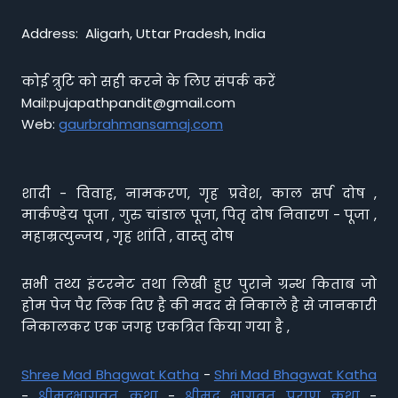
Address: Aligarh, Uttar Pradesh, India
कोई त्रुटि को सही करने के लिए संपर्क करें
Mail:pujapathpandit@gmail.com
Web:
gaurbrahmansamaj.com
शादी - विवाह, नामकरण, गृह प्रवेश, काल सर्प दोष ,
मार्कण्डेय पूजा , गुरु चांडाल पूजा, पितृ दोष निवारण - पूजा ,
महाम्रत्युन्जय , गृह शांति , वास्तु दोष
सभी तथ्य इंटरनेट तथा लिखी हुए पुराने ग्रन्थ किताब जो
होम पेज पैर लिंक दिए है की मदद से निकाले है से जानकारी
निकालकर एक जगह एकत्रित किया गया है ,
Shree Mad Bhagwat Katha
-
Shri Mad Bhagwat Katha
-
श्रीमद्भागवत कथा
-
श्रीमद भागवत पुराण कथा
-