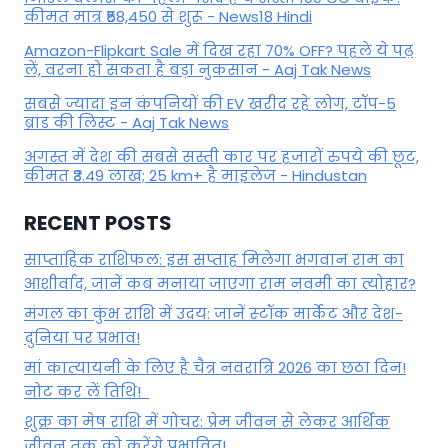
कीमत मात्र ₹58,450 से शुरू - News18 Hindi
Amazon-Flipkart Sale में दिख रहा 70% OFF? पहले ये पढ़
लें, वरना हो सकता है बड़ा नुकसान - Aaj Tak News
सबसे ज्यादा इन कंपनियों की EV खरीद रहे लोग, टॉप-5
ब्रांड की लिस्ट - Aaj Tak News
अगस्त में देश की सबसे सस्ती कार पर हजारों रुपये की छूट,
कीमत ₹3.49 लाख; 25 km+ है माइलेज - Hindustan
RECENT POSTS
साप्ताहिक राशिफल: इस सप्ताह मिलेगा भगवान राम का
आशीर्वाद, जानें कब मनाया जाएगा राम नवमी का त्योहार?
मंगल का कुंभ राशि में उदय: जानें स्‍टॉक मार्केट और देश-
दुनिया पर प्रभाव!
मां कात्‍यायनी के लिए है चैत्र नवरात्रि 2026 का छठा दिन!
नोट कर लें तिथि!
शुक्र का मेष राशि में गोचर: प्रेम जीवन से लेकर आर्थिक
जीवन तक को करेंगे प्रभावित!