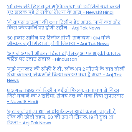
'वो वक्त मेरे लिए बहुत मुश्किल था', वो दर्द जिसे बयां करते
हुए छलक पड़े थे राकेश रोशन के आंसू - News18 Hindi
'मैं वापस आऊंगा' की OTT रिलीज डेट आउट, जानें कब और
किस प्लेटफॉर्म पर होगी स्ट्रीम - Aaj Tak News
50 हजार स्क्रीन पर रिलीज होगी 'रामायण'! CM बोले-
ऑस्कर नहीं मिला तो होगी निराशा - Aaj Tak News
'आपने अपनी औकात दिखा दी', निरहुआ पर भड़कीं काजल,
चरित्र पर उठाए सवाल - Hindustan
'मुझे मुनव्वर की ट्रॉफी दे दी', लॉकअप 2 जीतने के बाद बोलीं
श्रेया कालरा, मेकर्स ने किया ब्लंडर! क्या है सच? - Aaj Tak
News
6 अगस्त 1993 को रिलीज हुई वो फिल्म, रामायण से मिला
जिसे बनाने का आइडिया, संजय दत्त को बना दिया सुपरस्टार
- News18 Hindi
'मुझे मर्द चाहिए था', न बॉयफ्रेंड-न शादी करना चाहती हैं
सैफ की छोटी बहन, 50 की उम्र में सिंगल, 19 में टूटा था
रिश्ता - Aaj Tak News