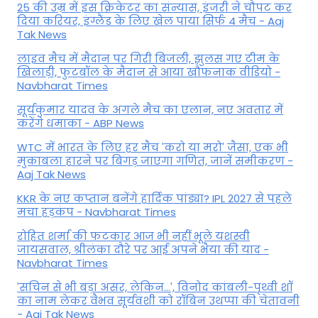
25 की उम्र में इस क्रिकेटर का संन्यास, इंजरी ने चौपट कर
दिया करियर, इंग्लैंड के लिए खेल पाया सिर्फ 4 मैच - Aaj
Tak News
लाइव मैच में मैदान पर गिरी बिजली, झुलस गए टीम के
खिलाड़ी, फुटबॉल के मैदान से आया खौफनाक वीडियो -
Navbharat Times
सूर्यकुमार यादव के अगले मैच का एलान, नए अवतार में
करेंगे धमाका - ABP News
WTC में भारत के लिए हर मैच 'करो या मरो' जैसा, एक भी
मुकाबला हारने पर बिगड़ जाएगा गण‍ित, जानें समीकरण -
Aaj Tak News
KKR के नए कप्तान बनेंगे हार्दिक पांड्या? IPL 2027 से पहले
मचा हड़कंप - Navbharat Times
रोहित शर्मा की फटकार आज भी नहीं भूले यशस्वी
जायसवाल, श्रीलंका दौरे पर आई अपने भैया की याद -
Navbharat Times
'सचिन से भी बड़ा असर, लेकिन...', व‍िनोद कांबली-पृथ्वी शॉ
का नाम लेकर वैभव सूर्यवंशी को रॉबिन उथप्पा की चेतावनी
- Aaj Tak News