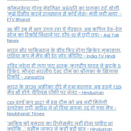
कॉमनवेल्थ गोल्ड मे​डलिस्ट अरुंधति का छलका दर्द, बोली,
'मुझे रिसीव करने राजस्थान से कोई नेता–मंत्री नहीं आया' -
ETV Bharat
36 की उम्र में आग उगल रहा ये गेंदबाज, अब कपिल देव-डेल
स्टेन का रिकॉर्ड निशाने पर, टॉप-10 में एंट्री तय! - Aaj Tak
News
भारत और पाकिस्तान के बीच फिर होगा क्रिकेट मुकाबला,
एशिया कप में मैच की डेट नोट कीजिए - India TV Hindi
रविंद्र जडेजा ही लगा पाए शतक, कुलदीप यादव ने झटके 5
विकेट, मौजूदा भारतीय टेस्ट टीम का श्रीलंका के खिलाफ
रिकॉर्ड - Jansatta
भारत के साउथ अफ्रीका दौरे में हुआ बदलाव, अब इतने T20I
मैच भी होंगे; चैंपियंस ट्रॉफी पर नजर - Hindustan
ODI वर्ल्ड कप 2027 में इस टीम को अब नहीं मिलेगी
डायरेक्ट एंट्री, बारिश ने धो दिया सपना, रद्द हो गया मैच -
Navbharat Times
'आकिब को बुमराह का रिप्लेसमेंट नहीं होना चाहिए था
क्योंकि...', वसीम जाफर ने कही बड़ी बात - Hindustan