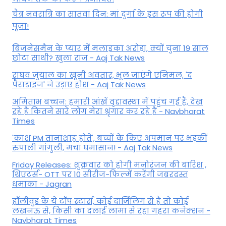
चैत्र नवरात्रि का सातवां दिन: मां दुर्गा के इस रूप की होगी
पूजा!
बिजनेसमैन के प्यार में मलाइका अरोड़ा, क्यों चुना 19 साल
छोटा साथी? खुला राज - Aaj Tak News
राघव जुयाल का खूनी अवतार, भूल जाएंगे एनिमल, 'द
पैराडाइज' ने उड़ाए होश - Aaj Tak News
अमिताभ बच्चन: हमारी आंखें वृद्दावस्था में पहुंच गई हैं, देख
रहे हैं कितने सारे लोग मेरा श्रृंगार कर रहे हैं - Navbharat
Times
'काश PM तानाशाह होते', बच्चों के किए अपमान पर भड़कीं
रुपाली गांगुली, मचा घमासान! - Aaj Tak News
Friday Releases: शुक्रवार को होगी मनोरंजन की बारिश ,
थिएटर्स- OTT पर 10 सीरीज-फिल्में करेंगी जबरदस्त
धमाका - Jagran
हॉलीवुड के ये टॉप स्टार्स, कोई दार्जिलिंग से हैं तो कोई
लखनऊ से, किसी का दलाई लामा से रहा गहरा कनेक्शन -
Navbharat Times