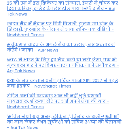
25 की उम्र में इस क्रिकेटर का संन्यास, इंजरी ने चौपट कर
दिया करियर, इंग्लैंड के लिए खेल पाया सिर्फ 4 मैच - Aaj
Tak News
लाइव मैच में मैदान पर गिरी बिजली, झुलस गए टीम के
खिलाड़ी, फुटबॉल के मैदान से आया खौफनाक वीडियो -
Navbharat Times
सूर्यकुमार यादव के अगले मैच का एलान, नए अवतार में
करेंगे धमाका - ABP News
WTC में भारत के लिए हर मैच 'करो या मरो' जैसा, एक भी
मुकाबला हारने पर बिगड़ जाएगा गण‍ित, जानें समीकरण -
Aaj Tak News
KKR के नए कप्तान बनेंगे हार्दिक पांड्या? IPL 2027 से पहले
मचा हड़कंप - Navbharat Times
रोहित शर्मा की फटकार आज भी नहीं भूले यशस्वी
जायसवाल, श्रीलंका दौरे पर आई अपने भैया की याद -
Navbharat Times
'सचिन से भी बड़ा असर, लेकिन...', व‍िनोद कांबली-पृथ्वी शॉ
का नाम लेकर वैभव सूर्यवंशी को रॉबिन उथप्पा की चेतावनी
- Aaj Tak News