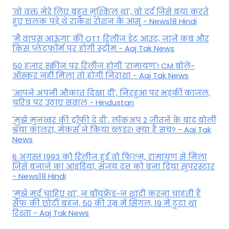
'वो वक्त मेरे लिए बहुत मुश्किल था', वो दर्द जिसे बयां करते
हुए छलक पड़े थे राकेश रोशन के आंसू - News18 Hindi
'मैं वापस आऊंगा' की OTT रिलीज डेट आउट, जानें कब और
किस प्लेटफॉर्म पर होगी स्ट्रीम - Aaj Tak News
50 हजार स्क्रीन पर रिलीज होगी 'रामायण'! CM बोले-
ऑस्कर नहीं मिला तो होगी निराशा - Aaj Tak News
'आपने अपनी औकात दिखा दी', निरहुआ पर भड़कीं काजल,
चरित्र पर उठाए सवाल - Hindustan
'मुझे मुनव्वर की ट्रॉफी दे दी', लॉकअप 2 जीतने के बाद बोलीं
श्रेया कालरा, मेकर्स ने किया ब्लंडर! क्या है सच? - Aaj Tak
News
6 अगस्त 1993 को रिलीज हुई वो फिल्म, रामायण से मिला
जिसे बनाने का आइडिया, संजय दत्त को बना दिया सुपरस्टार
- News18 Hindi
'मुझे मर्द चाहिए था', न बॉयफ्रेंड-न शादी करना चाहती हैं
सैफ की छोटी बहन, 50 की उम्र में सिंगल, 19 में टूटा था
रिश्ता - Aaj Tak News