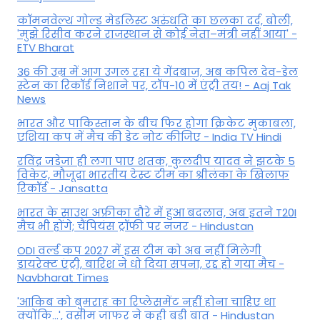
कॉमनवेल्थ गोल्ड मे​डलिस्ट अरुंधति का छलका दर्द, बोली,
'मुझे रिसीव करने राजस्थान से कोई नेता–मंत्री नहीं आया' -
ETV Bharat
36 की उम्र में आग उगल रहा ये गेंदबाज, अब कपिल देव-डेल
स्टेन का रिकॉर्ड निशाने पर, टॉप-10 में एंट्री तय! - Aaj Tak
News
भारत और पाकिस्तान के बीच फिर होगा क्रिकेट मुकाबला,
एशिया कप में मैच की डेट नोट कीजिए - India TV Hindi
रविंद्र जडेजा ही लगा पाए शतक, कुलदीप यादव ने झटके 5
विकेट, मौजूदा भारतीय टेस्ट टीम का श्रीलंका के खिलाफ
रिकॉर्ड - Jansatta
भारत के साउथ अफ्रीका दौरे में हुआ बदलाव, अब इतने T20I
मैच भी होंगे; चैंपियंस ट्रॉफी पर नजर - Hindustan
ODI वर्ल्ड कप 2027 में इस टीम को अब नहीं मिलेगी
डायरेक्ट एंट्री, बारिश ने धो दिया सपना, रद्द हो गया मैच -
Navbharat Times
'आकिब को बुमराह का रिप्लेसमेंट नहीं होना चाहिए था
क्योंकि...', वसीम जाफर ने कही बड़ी बात - Hindustan