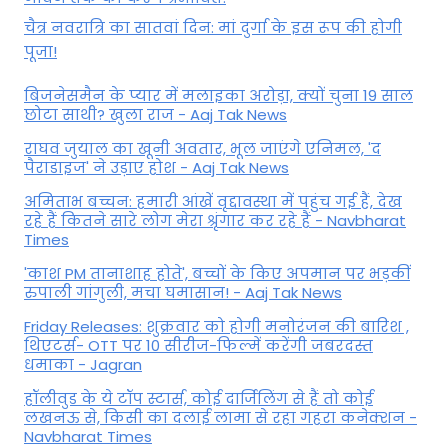
चैत्र नवरात्रि का सातवां दिन: मां दुर्गा के इस रूप की होगी
पूजा!
बिजनेसमैन के प्यार में मलाइका अरोड़ा, क्यों चुना 19 साल
छोटा साथी? खुला राज - Aaj Tak News
राघव जुयाल का खूनी अवतार, भूल जाएंगे एनिमल, 'द
पैराडाइज' ने उड़ाए होश - Aaj Tak News
अमिताभ बच्चन: हमारी आंखें वृद्दावस्था में पहुंच गई हैं, देख
रहे हैं कितने सारे लोग मेरा श्रृंगार कर रहे हैं - Navbharat
Times
'काश PM तानाशाह होते', बच्चों के किए अपमान पर भड़कीं
रुपाली गांगुली, मचा घमासान! - Aaj Tak News
Friday Releases: शुक्रवार को होगी मनोरंजन की बारिश ,
थिएटर्स- OTT पर 10 सीरीज-फिल्में करेंगी जबरदस्त
धमाका - Jagran
हॉलीवुड के ये टॉप स्टार्स, कोई दार्जिलिंग से हैं तो कोई
लखनऊ से, किसी का दलाई लामा से रहा गहरा कनेक्शन -
Navbharat Times