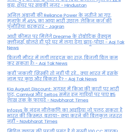
बढ़ा, शेयर पर सबकी नजर - Hindustan
अनिल अंबानी की Reliance Power के नतीजे आ गए,
मुनाफे में 45% का आया भारी उछाल; लेकिन कर्ज की
चुनौतियां बरकरार - Jagran
आधी कीमत पर मिलेंगे Dreame के रोबोटिक वैक्यूम
क्लीनर्स, बोलते ही पूरे घर में लगा देगा झाड़ू-पोछा - Aaj Tak
News
बिजली मीटर में लगीं लाइट्स का राज़, बिजली बिल कम
कर सकता है! - Aaj Tak News
कहीं 'नकली' व्हिस्की तो नहीं पी रहे... क्या भारत में इसके
नाम पर कुछ और बिकता है? - Aaj Tak News
Kia August Discount: अगस्त में किआ की कारों पर भारी
छूट, Carnival और Seltos समेत इन गाड़ियों पर पाएं ₹1.5
लाख तक के फायदे - Navbharat Times
Infosys के नंदन नीलेकणि का आइडिया जो पलट सकता है
भारत की किस्मत, बताया- क्या करने की बिलकुल जरूरत
नहीं - Navbharat Times
मिडिल क्लास की पहली पसंद हैं ये सस्ती 100 CC बाइक!