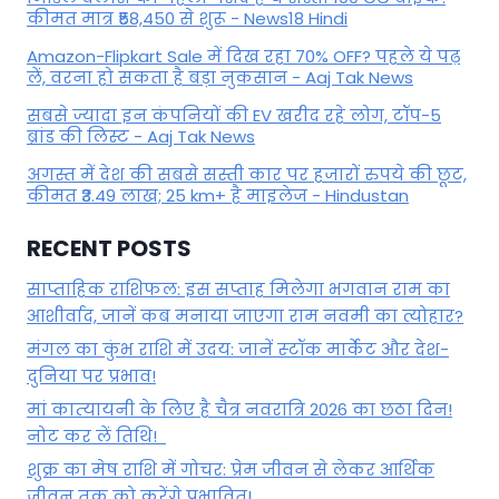
कीमत मात्र ₹58,450 से शुरू - News18 Hindi
Amazon-Flipkart Sale में दिख रहा 70% OFF? पहले ये पढ़
लें, वरना हो सकता है बड़ा नुकसान - Aaj Tak News
सबसे ज्यादा इन कंपनियों की EV खरीद रहे लोग, टॉप-5
ब्रांड की लिस्ट - Aaj Tak News
अगस्त में देश की सबसे सस्ती कार पर हजारों रुपये की छूट,
कीमत ₹3.49 लाख; 25 km+ है माइलेज - Hindustan
RECENT POSTS
साप्ताहिक राशिफल: इस सप्ताह मिलेगा भगवान राम का
आशीर्वाद, जानें कब मनाया जाएगा राम नवमी का त्योहार?
मंगल का कुंभ राशि में उदय: जानें स्‍टॉक मार्केट और देश-
दुनिया पर प्रभाव!
मां कात्‍यायनी के लिए है चैत्र नवरात्रि 2026 का छठा दिन!
नोट कर लें तिथि!
शुक्र का मेष राशि में गोचर: प्रेम जीवन से लेकर आर्थिक
जीवन तक को करेंगे प्रभावित!