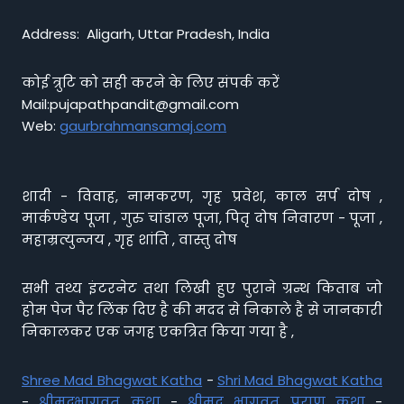
Address: Aligarh, Uttar Pradesh, India
कोई त्रुटि को सही करने के लिए संपर्क करें
Mail:pujapathpandit@gmail.com
Web:
gaurbrahmansamaj.com
शादी - विवाह, नामकरण, गृह प्रवेश, काल सर्प दोष ,
मार्कण्डेय पूजा , गुरु चांडाल पूजा, पितृ दोष निवारण - पूजा ,
महाम्रत्युन्जय , गृह शांति , वास्तु दोष
सभी तथ्य इंटरनेट तथा लिखी हुए पुराने ग्रन्थ किताब जो
होम पेज पैर लिंक दिए है की मदद से निकाले है से जानकारी
निकालकर एक जगह एकत्रित किया गया है ,
Shree Mad Bhagwat Katha
-
Shri Mad Bhagwat Katha
-
श्रीमद्भागवत कथा
-
श्रीमद भागवत पुराण कथा
-