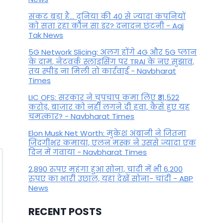
संकट बड़ा है... दुनिया की 40 से ज्यादा कंपनियों
को सता रहा कौन सा डर? दनादन छंटनी - Aaj
Tak News
5G Network Slicing: अलग होंगे 4G और 5G प्लान
के दाम, नेटवर्क स्लाइसिंग पर TRAI के नए सुझाव,
तय स्पीड ना मिली तो कार्रवाई - Navbharat
Times
LIC OFS: सरकार ने चुपचाप कमा लिए ₹31,522
करोड़, बाजार को नहीं लगने दी हवा, कैसे हुए यह
चमत्कार? - Navbharat Times
Elon Musk Net Worth: मुकेश अंबानी ने जितना
जिंदगीभर कमाया, एलन मस्क ने उससे ज्यादा एक
दिन में गंवाया - Navbharat Times
2,890 रुपए महंगा हुआ सोना, चांदी में भी 6,200
रुपए का भारी उछाल, यहां देखें सोना- चांदी - ABP
News
RECENT POSTS