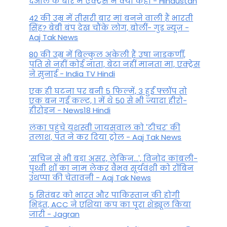
देओल के बारे में एक्ट्रेस ने क्या कहा - Hindustan
42 की उम्र में तीसरी बार मां बनने वाली हैं भारती
सिंह? बेबी बंप देख चौंके लोग, बोलीं- गुड न्यूज -
Aaj Tak News
80 की उम्र में बिल्कुल अकेली हैं उषा नाडकर्णी,
पति से नहीं कोई नाता, बेटा नहीं मानता मां, एक्ट्रेस
ने सुनाई - India TV Hindi
एक ही घटना पर बनी 5 फिल्में, 3 हुईं फ्लॉप तो
एक बन गई कल्ट, 1 में थे 50 से भी ज्यादा हीरो-
हीरोइन - News18 Hindi
लंका पहुंचे यशस्वी जायसवाल को 'टीचर' की
तलाश, पंत ने कर द‍िया ट्रोल - Aaj Tak News
'सचिन से भी बड़ा असर, लेकिन...', व‍िनोद कांबली-
पृथ्वी शॉ का नाम लेकर वैभव सूर्यवंशी को रॉबिन
उथप्पा की चेतावनी - Aaj Tak News
5 सितंबर को भारत और पाकिस्‍तान की होगी
भिड़ंत, ACC ने एशिया कप का पूरा शेड्यूल किया
जारी - Jagran