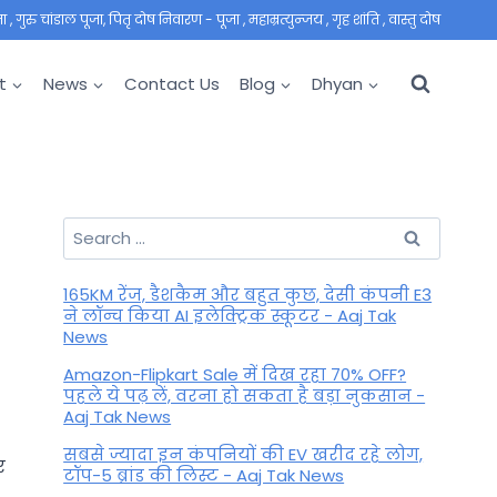
 गुरु चांडाल पूजा, पितृ दोष निवारण - पूजा , महाम्रत्युन्जय , गृह शांति , वास्तु दोष
t
News
Contact Us
Blog
Dhyan
Search
for:
165KM रेंज, डैशकैम और बहुत कुछ, देसी कंपनी E3
ने लॉन्च किया AI इलेक्ट्रिक स्कूटर - Aaj Tak
News
Amazon-Flipkart Sale में दिख रहा 70% OFF?
पहले ये पढ़ लें, वरना हो सकता है बड़ा नुकसान -
Aaj Tak News
सबसे ज्यादा इन कंपनियों की EV खरीद रहे लोग,
र
टॉप-5 ब्रांड की लिस्ट - Aaj Tak News