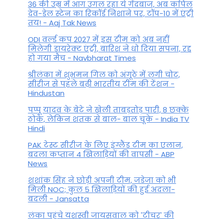
36 की उम्र में आग उगल रहा ये गेंदबाज, अब कपिल
देव-डेल स्टेन का रिकॉर्ड निशाने पर, टॉप-10 में एंट्री
तय! - Aaj Tak News
ODI वर्ल्ड कप 2027 में इस टीम को अब नहीं
मिलेगी डायरेक्ट एंट्री, बारिश ने धो दिया सपना, रद्द
हो गया मैच - Navbharat Times
श्रीलंका में शुभमन गिल को अंगूठे में लगी चोट,
सीरीज से पहले बढ़ी भारतीय टीम की टेंशन -
Hindustan
पप्पू यादव के बेटे ने खेली ताबड़तोड़ पारी, 8 छक्के
ठोके, लेकिन शतक से बाल- बाल चूके - India TV
Hindi
PAK टेस्ट सीरीज के लिए इंग्लैंड टीम का एलान,
बदला कप्तान 4 खिलाड़ियों की वापसी - ABP
News
शशांक सिंह ने छोड़ी अपनी टीम, जडेजा को भी
मिली NOC; कुल 5 खिलाड़ियों की हुई अदला-
बदली - Jansatta
लंका पहुंचे यशस्वी जायसवाल को 'टीचर' की