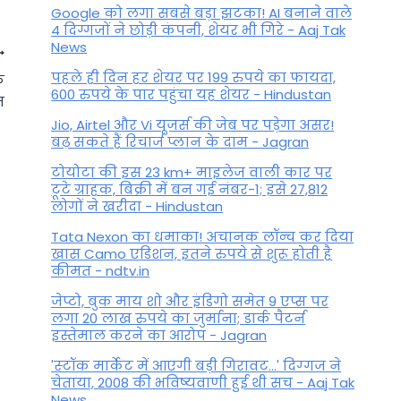
Google को लगा सबसे बड़ा झटका! AI बनाने वाले
4 दिग्गजों ने छोड़ी कंपनी, शेयर भी गिरे - Aaj Tak
News
पहले ही दिन हर शेयर पर 199 रुपये का फायदा,
े
600 रुपये के पार पहुंचा यह शेयर - Hindustan
म
Jio, Airtel और Vi यूजर्स की जेब पर पड़ेगा असर!
बढ़ सकते हैं रिचार्ज प्लान के दाम - Jagran
टोयोटा की इस 23 km+ माइलेज वाली कार पर
टूटे ग्राहक, बिक्री में बन गई नंबर-1; इसे 27,812
लोगों ने खरीदा - Hindustan
Tata Nexon का धमाका! अचानक लॉन्च कर दिया
खास Camo एडिशन, इतने रुपये से शुरू होती है
कीमत - ndtv.in
विश्व पर्यावरण दिवस पर राशि
जेप्टो, बुक माय शो और इंडिगो समेत 9 एप्स पर
अनुसार पौधा लगाएं, कुंडली के
लगा 20 लाख रुपये का जुर्माना; डार्क पैटर्न
इस्तेमाल करने का आरोप - Jagran
खराब ग्रह होंगे शांत, मिलेगा लाभ
'स्‍टॉक मार्केट में आएगी बड़ी गिरावट...' दिग्‍गज ने
By
June 5, 2022
चेताया, 2008 की भविष्यवाणी हुई थी सच - Aaj Tak
News