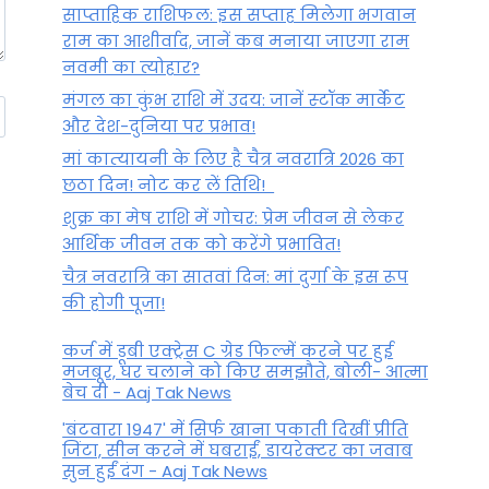
साप्ताहिक राशिफल: इस सप्ताह मिलेगा भगवान
राम का आशीर्वाद, जानें कब मनाया जाएगा राम
नवमी का त्योहार?
मंगल का कुंभ राशि में उदय: जानें स्‍टॉक मार्केट
और देश-दुनिया पर प्रभाव!
मां कात्‍यायनी के लिए है चैत्र नवरात्रि 2026 का
छठा दिन! नोट कर लें तिथि!
शुक्र का मेष राशि में गोचर: प्रेम जीवन से लेकर
आर्थिक जीवन तक को करेंगे प्रभावित!
चैत्र नवरात्रि का सातवां दिन: मां दुर्गा के इस रूप
की होगी पूजा!
कर्ज में डूबी एक्ट्रेस C ग्रेड फिल्में करने पर हुई
मजबूर, घर चलाने को किए समझौते, बोली- आत्मा
बेच दी - Aaj Tak News
'बंटवारा 1947' में सिर्फ खाना पकाती दिखीं प्रीति
जिंटा, सीन करने में घबराईं, डायरेक्टर का जवाब
सुन हुईं दंग - Aaj Tak News