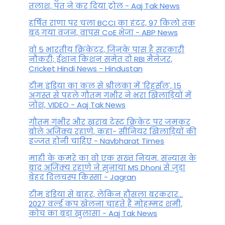
तलाश, पंत ने कर द‍िया ट्रोल - Aaj Tak News
हर्षित राणा पर चला BCCI का हंटर, 97 किलो तक
बढ़ गया वजन, वापस CoE भेजा - ABP News
वो 5 भारतीय क्रिकेटर, जिनके पास है सरकारी
नौकरी; ईशान किशन समेत दो RBI मैनेजर,
Cricket Hindi News - Hindustan
टीम इंडिया का कल से श्रीलंका में 'रिहर्सल', 15
अगस्त से पहले गौतम गंभीर ने भरा ख‍िलाड़‍ियों में
जोश, VIDEO - Aaj Tak News
गौतम गंभीर और खराब टेस्ट क्रिकेट पर जमकर
बोले अजिंक्य रहाणे, कहा- सीनियर खिलाड़ियों की
इज्जत होनी चाहिए - Navbharat Times
माही के कमरे का वो एक सख्त नियम, संन्यास के
बाद अजिंक्‍य रहाणे ने सुनाया MS Dhoni से जुड़ा
बेहद दिलचस्प किस्सा - Jagran
टीम इंडिया से बाहर, लेकिन हौसला बरकरार...
2027 वर्ल्ड कप खेलना चाहते हैं मोहम्मद शमी,
कोच का बड़ा खुलासा - Aaj Tak News