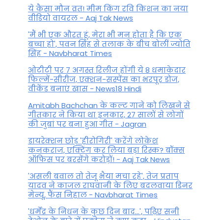
ये कैसा मौन व्रत! मीम किंग रवि किशन का नया
वीडियो वायरल - Aaj Tak News
'मैं भी एक औरत हूं, मेरा भी मन होता है कि एक
बच्चा हो', पवन सिंह से तलाक के बीच बोलीं ज्योति
सिंह - Navbharat Times
ओटीटी पर 7 अगस्त रिलीज होंगी ये 8 धमाकेदार
फिल्में-सीरीज, एक्शन-सस्पेंस का भरपूर डोज,
वीकेंड बनाएं खास - News18 Hindi
Amitabh Bachchan के कल्ट गाने को लिखने से
गीतकार ने किया था इनकार, 27 सालों से लोगों
की जुबां पर बना हुआ गीत - Jagran
डायरेक्शन छोड़ 'हीरोगिरी' करेंगे लोकेश
कनकराज, एक्टिंग कर लिया बड़ा रिस्क? बॉक्स
ऑफिस पर बरसेंगे करोड़ों! - Aaj Tak News
'असली बवाल तो तेजू भैया मचा रहे', तेज प्रताप
यादव ने काजल राघवानी के लिए बदलवाया डिनर
मेन्यू, फैंस न‍िहाल - Navbharat Times
'धर्मेंद्र के निधन के कुछ दिन बाद...', पढ़िए सनी