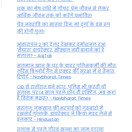
शुक्र का मेष राशि में गोचर: प्रेम जीवन से लेकर
आर्थिक जीवन तक को करेंगे प्रभावित!
चैत्र नवरात्रि का सातवां दिन: मां दुर्गा के इस रूप
की होगी पूजा!
आवारापन 2 का ट्रेलर देखकर इमोशनल हुआ
'सैयारा' डायरेक्टर, सीक्वल नहीं बनाने का है
मलाल? - AajTak
सलमान खान के घर के बाहर पुलिसकर्मी की मौत,
लॉरेंस बिश्नोई गैंग से एक्टर की सुरक्षा में थे तैनात:
रिपोर्ट - Navbharat Times
CID से रातोंरात बने स्टार, पुलिस भी करती थी
सलाम, पर 14 साल पहले छोड़ दी एक्टिंग, अब कहां
हैं विवेक मशरू? - Navbharat Times
सतलुज: नुकसान की भरपाई को गुरुद्वारों में
रखवाईं गुल्लकें, डायरेक्टर ने किया मदद लेने से
इनकार - Hindustan
तलाक से पहले गौरव खन्ना का नाम हटाना