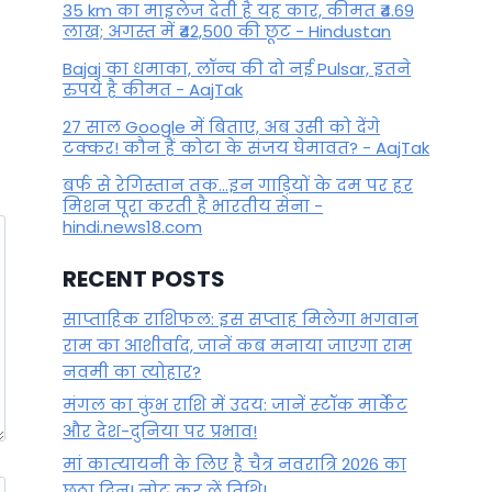
35 km का माइलेज देती है यह कार, कीमत ₹4.69
लाख; अगस्त में ₹42,500 की छूट - Hindustan
Bajaj का धमाका, लॉन्च की दो नई Pulsar, इतने
रुपये है कीमत - AajTak
27 साल Google में बिताए, अब उसी को देंगे
टक्कर! कौन हैं कोटा के संजय घेमावत? - AajTak
बर्फ से रेगिस्तान तक...इन गाड़ियों के दम पर हर
मिशन पूरा करती है भारतीय सेना -
hindi.news18.com
RECENT POSTS
साप्ताहिक राशिफल: इस सप्ताह मिलेगा भगवान
राम का आशीर्वाद, जानें कब मनाया जाएगा राम
नवमी का त्योहार?
मंगल का कुंभ राशि में उदय: जानें स्‍टॉक मार्केट
और देश-दुनिया पर प्रभाव!
मां कात्‍यायनी के लिए है चैत्र नवरात्रि 2026 का
छठा दिन! नोट कर लें तिथि!