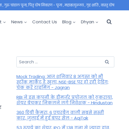
 गुरु चांडाल पूजा, पितृ दोष निवारण - पूजा , महाम्रत्युन्जय , गृह शांति , वास्तु दोष
t
News
Contact Us
Blog
Dhyan
Search
for:
Mock Trading: आज शनिवार 8 अगस्त को भी
स्टॉक मार्केट है खुला, NSE-BSE पर हो रही ट्रेडिंग;
चेक करें टाइमिंग - Jagran
RBI ने इस कंपनी के डीमर्जर प्रपोजल को ठुकराया,
शेयर बेचकर निकलने लगे निवेशक - Hindustan
र
360 डिग्री कैमरा, 6 एयरबैग वाली सबसे सस्ती
कार, जुलाई में हुई बंपर सेल - AajTak
53 रुपये का शेयर, IPO में 138 गुना से ज्यादा दांव,