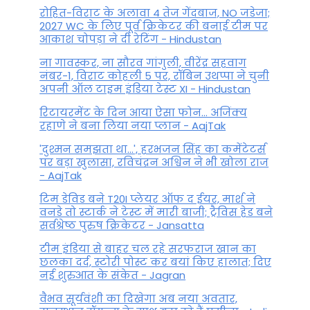
रोहित-विराट के अलावा 4 तेज गेंदबाज, NO जडेजा;
2027 WC के लिए पूर्व क्रिकेटर की बनाई टीम पर
आकाश चोपड़ा ने दी रेटिंग - Hindustan
ना गावस्कर, ना सौरव गांगुली, वीरेंद्र सहवाग
नंबर-1, विराट कोहली 5 पर, रॉबिन उथप्पा ने चुनी
अपनी ऑल टाइम इंडिया टेस्ट XI - Hindustan
रिटायरमेंट के दिन आया ऐसा फोन... अजिंक्य
रहाणे ने बना लिया नया प्लान - AajTak
'दुश्मन समझता था...', हरभजन सिंह का कमेंटेटर्स
पर बड़ा खुलासा, रव‍िचंद्रन अश्विन ने भी खोला राज
- AajTak
टिम डेविड बने T20I प्लेयर ऑफ द ईयर, मार्श ने
वनडे तो स्टार्क ने टेस्ट में मारी बाजी; ट्रैविस हेड बने
सर्वश्रेष्ठ पुरुष क्रिकेटर - Jansatta
टीम इंडिया से बाहर चल रहे सरफराज खान का
छलका दर्द, स्टोरी पोस्ट कर बयां किए हालात; दिए
नई शुरुआत के संकेत - Jagran
वैभव सूर्यवंशी का दिखेगा अब नया अवतार,