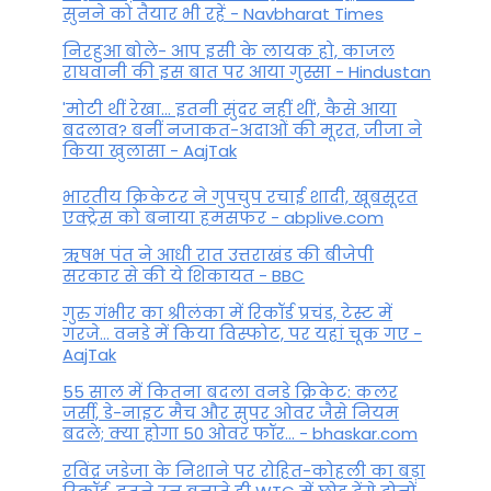
सुनने को तैयार भी रहें - Navbharat Times
निरहुआ बोले- आप इसी के लायक हो, काजल
राघवानी की इस बात पर आया गुस्सा - Hindustan
'मोटी थीं रेखा... इतनी सुंदर नहीं थीं', कैसे आया
बदलाव? बनीं नजाकत-अदाओं की मूरत, जीजा ने
किया खुलासा - AajTak
भारतीय क्रिकेटर ने गुपचुप रचाई शादी, खूबसूरत
एक्ट्रेस को बनाया हमसफर - abplive.com
ऋषभ पंत ने आधी रात उत्तराखंड की बीजेपी
सरकार से की ये शिकायत - BBC
गुरु गंभीर का श्रीलंका में र‍िकॉर्ड प्रचंड, टेस्ट में
गरजे... वनडे में किया व‍िस्फोट, पर यहां चूक गए -
AajTak
55 साल में कितना बदला वनडे क्रिकेट: कलर
जर्सी, डे-नाइट मैच और सुपर ओवर जैसे नियम
बदले; क्या होगा 50 ओवर फॉर... - bhaskar.com
रविंद्र जडेजा के निशाने पर रोहित-कोहली का बड़ा