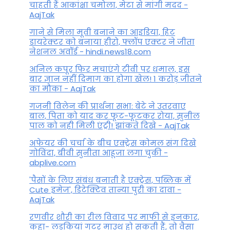
चाहती हैं आकांक्षा चमोला, मेटा से मांगी मदद -
AajTak
गाने से मिला मूवी बनाने का आइडिया, हिट
डायरेक्टर को बनाया हीरो, फ्लॉप एक्टर ने जीता
नेशनल अवॉर्ड - hindi.news18.com
अनिल कपूर फिर मचाएंगे टीवी पर धमाल, इस
बार ज्ञान नहीं दिमाग का होगा खेल! 1 करोड़ जीतने
का मौका - AajTak
गजनी विलेन की प्रार्थना सभा: बेटे ने उतरवाए
बाल, पिता को याद कर फूट-फूटकर रोया, सुनील
पाल को नही मिली एंट्री! झांकते दिखे - AajTak
अफेयर की चर्चा के बीच एक्ट्रेस कोमल संग दिखे
गोविंदा, बीवी सुनीता आहूजा लगा चुकी -
abplive.com
'पैसों के लिए संबंध बनाती है एक्ट्रेस, पब्लिक में
Cute इमेज', डिटेक्टिव तान्या पुरी का दावा -
AajTak
रणवीर शौरी का रील विवाद पर माफी से इनकार,
कहा- लड़कियां गटर माउथ हो सकती हैं, तो वैसा