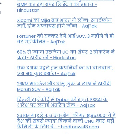
GMP कर रहा बंपर लिस्टिंग का इशारा -
Hindustan
ा
Xiaomi का Mijia ब्रांड भारत में लॉन्च! स्मार्टफोन
नहीं, होम अप्लायंस होंगे लॉन्च - AajTak
Fortuner को टक्कर देने आई SUV, 3 महीने में ही
बढ़ गई कीमत - AajTak
60% से ज्यादा उछलेगा LIC का शेयर, 2 ब्रोकरेज ने
कहा- खरीद लो - Hindustan
एक दशक पहले इन कंपनियों का था बोलबाला,
अब सब कुछ बर्बाद! - AajTak
Vastu Upay: घर में रखना चाहिए
26KM माइलेज और धांसू लुक, 4 लाख ने खरीदी
ये तीन चीजें, बरसेगी समृद्धि और
Maruti SUV - AajTak
उन्नति
दिल्ली हाई कोर्ट से Dabur को राहत, FSSAI के
आदेश पर लगाई अंतरिम रोक - AajTak
By
March 29, 2023
26 KM माइलेज, 6 एयरबैग...कीमत ₹8,85,000! ये है
देश की सबसे ज्यादा बिकने वाली CNG कार; बड़ी
फैमिली के लिए बे... - hindi.news18.com