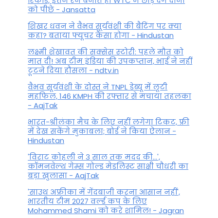
रिकॉर्ड, इतने रन बनाते ही WTC में छोड़ देंगे दोनों
को पीछे - Jansatta
शिखर धवन ने वैभव सूर्यवंशी की बैटिंग पर क्या
कहा? बताया फ्यूचर कैसा होगा - Hindustan
लक्ष्मी शेखावत की सक्‍सेस स्‍टोरी: पहले मौत को
मात दी! अब टीम इंडिया की उपकप्तान, भाई ने नहीं
टूटने दिया हौसला - ndtv.in
वैभव सूर्यवंशी के दोस्त ने TNPL डेब्यू में लूटी
महफिल, 146 KMPH की रफ्तार से मचाया तहलका
- AajTak
भारत-श्रीलंका मैच के लिए नहीं लगेगा टिकट, फ्री
में देख सकेंगे मुकाबला; बोर्ड ने किया ऐलान -
Hindustan
'विराट कोहली ने 3 साल तक मदद की...',
कॉमनवेल्थ गेम्स गोल्ड मेडलिस्ट साक्षी चौधरी का
बड़ा खुलासा - AajTak
'साउथ अफ्रीका में गेंदबाजी करना आसान नहीं',
भारतीय टीम 2027 वर्ल्‍ड कप के लिए
Mohammed Shami को करे शामिल! - Jagran