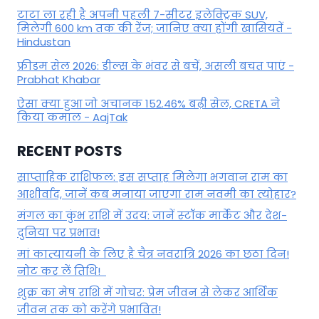
टाटा ला रही है अपनी पहली 7-सीटर इलेक्ट्रिक SUV,
मिलेगी 600 km तक की रेंज; जानिए क्या होंगी खासियतें -
Hindustan
फ्रीडम सेल 2026: डील्स के भंवर से बचें, असली बचत पाएं -
Prabhat Khabar
ऐसा क्या हुआ जो अचानक 152.46% बढ़ी सेल, CRETA ने
किया कमाल - AajTak
RECENT POSTS
साप्ताहिक राशिफल: इस सप्ताह मिलेगा भगवान राम का
आशीर्वाद, जानें कब मनाया जाएगा राम नवमी का त्योहार?
मंगल का कुंभ राशि में उदय: जानें स्‍टॉक मार्केट और देश-
दुनिया पर प्रभाव!
मां कात्‍यायनी के लिए है चैत्र नवरात्रि 2026 का छठा दिन!
नोट कर लें तिथि!
शुक्र का मेष राशि में गोचर: प्रेम जीवन से लेकर आर्थिक
जीवन तक को करेंगे प्रभावित!