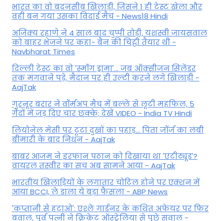
भारत का वो बदनसीब खिलाड़ी, जिसने 1 ही टेस्ट खेला और
वही बन गया उसका विदाई मैच - News18 Hindi
अजिंक्य रहाणे ने 4 साल बाद चुप्पी तोड़ी, यशस्वी जायसवाल
को बाहर भेजने पर कहा- बैन की चिट्ठी तैयार थी -
Navbharat Times
दिल्ली टेस्ट का वो 'स्मॉग ड्रामा'... जब ऑक्सीजन सिलेंडर
तक मंगवाने पड़े, मैदान पर ही उल्टी करने लगे खिलाड़ी -
AajTak
गुरनूर बरार ने वॉर्मअप मैच में बल्ले से लूटी महफिल, 5
गेंदों में जड़ दिए चार छक्के; देखें VIDEO - India TV Hindi
लियोनेल मेसी पर टूटा दुखों का पहाड़... पिता जॉर्ज का लंबी
बीमारी के बाद निधन - AajTak
बाबर आजम ने इरफान पठान को दिखाया था 'एटीट्यूड'?
वायरल तस्वीर का सच अब सामने आया - AajTak
भारतीय खिलाड़ियों के लगातार चोटिल होने पर एक्शन में
आया BCCI, ले डाला ये बड़ा फैसला - ABP News
'कप्तानी से हटाओ': एश्ले गार्डनर के कथित अफेयर पर फिर
बवाल, पूर्व पत्नी ने क्रिकेट ऑस्ट्रेलिया से पूछे सवाल -