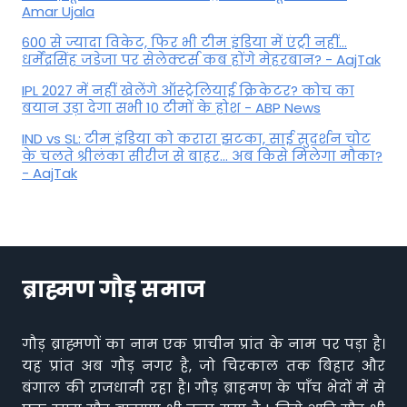
Amar Ujala
600 से ज्यादा विकेट, फिर भी टीम इंडिया में एंट्री नहीं...
धर्मेंद्रसिंह जडेजा पर सेलेक्टर्स कब होंगे मेहरबान? - AajTak
IPL 2027 में नहीं खेलेंगे ऑस्ट्रेलियाई क्रिकेटर? कोच का
बयान उड़ा देगा सभी 10 टीमों के होश - ABP News
IND vs SL: टीम इंड‍िया को करारा झटका, साई सुदर्शन चोट
के चलते श्रीलंका सीरीज से बाहर... अब किसे म‍िलेगा मौका?
- AajTak
ब्राह्मण गौड़ समाज
गौड़ ब्राह्मणों का नाम एक प्राचीन प्रांत के नाम पर पड़ा है।
यह प्रांत अब गौड़ नगर है, जो चिरकाल तक बिहार और
बंगाल की राजधानी रहा है। गौड़ ब्राहमण के पाँच भेदों में से