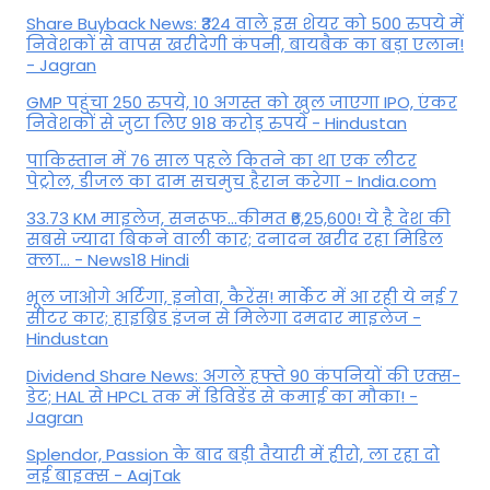
Share Buyback News: ₹324 वाले इस शेयर को 500 रुपये में
निवेशकों से वापस खरीदेगी कंपनी, बायबैक का बड़ा एलान!
- Jagran
GMP पहुंचा 250 रुपये, 10 अगस्त को खुल जाएगा IPO, एंकर
निवेशकों से जुटा लिए 918 करोड़ रुपये - Hindustan
पाकिस्तान में 76 साल पहले कितने का था एक लीटर
पेट्रोल, डीजल का दाम सचमुच हैरान करेगा - India.com
33.73 KM माइलेज, सनरूफ...कीमत ₹6,25,600! ये है देश की
सबसे ज्यादा बिकने वाली कार; दनादन खरीद रहा मिडिल
क्ला... - News18 Hindi
भूल जाओगे अर्टिगा, इनोवा, कैरेंस! मार्केट में आ रही ये नई 7
सीटर कार; हाइब्रिड इंजन से मिलेगा दमदार माइलेज -
Hindustan
Dividend Share News: अगले हफ्ते 90 कंपनियों की एक्स-
डेट; HAL से HPCL तक में डिविडेंड से कमाई का मौका! -
Jagran
Splendor, Passion के बाद बड़ी तैयारी में हीरो, ला रहा दो
नई बाइक्स - AajTak