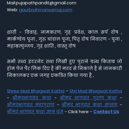
Mail:pujapathpandit@gmail.com
Web:
gaurbrahmansamaj.com
शादी - विवाह, नामकरण, गृह प्रवेश, काल सर्प दोष ,
मार्कण्डेय पूजा , गुरु चांडाल पूजा, पितृ दोष निवारण - पूजा ,
महाम्रत्युन्जय , गृह शांति , वास्तु दोष
सभी तथ्य इंटरनेट तथा लिखी हुए पुराने ग्रन्थ किताब जो
होम पेज पैर लिंक दिए है की मदद से निकाले है से जानकारी
निकालकर एक जगह एकत्रित किया गया है ,
Shree Mad Bhagwat Katha
-
Shri Mad Bhagwat Katha
-
श्रीमद्भागवत कथा
-
श्रीमद भागवत पुराण कथा
-
श्रीमद्भागवत महापुराण
-
श्रीमद् भागवत कथा सप्ताह
-
श्रीमद् भागवत कथा ज्ञान यज्ञ
- Click here -
Contact Us