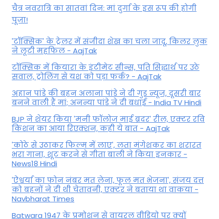
चैत्र नवरात्रि का सातवां दिन: मां दुर्गा के इस रूप की होगी
पूजा!
'टॉक्सिक' के ट्रेलर में संजीदा शेख का चला जादू, किलर लुक
ने लूटी महफिल - AajTak
टॉक्सिक में कियारा के इंटीमेट सीन्स, पति सिद्धार्थ पर उठे
सवाल, ट्रोलिंग से यश को पड़ा फर्क? - AajTak
अहान पांडे की बहन अलाना पांडे ने दी गुड न्यूज, दूसरी बार
बनने वाली हैं मां; अनन्या पांडे ने दी बधाई - India TV Hindi
BJP ने शेयर किया 'मनी फॉलोज माई ब्रदर' रील, एक्टर रवि
किशन का आया रिएक्शन, कही ये बात - AajTak
'कोठे से उठाकर फिल्म में लाए', लता मंगेशकर का शरारत
भरा गाना, शूट करने से गीता बाली ने किया इनकार -
News18 Hindi
'ऐश्वर्या का फोन नंबर मत लेना, फूल मत भेजना', संजय दत्त
को बहनों ने दी थी चेतावनी, एक्टर ने बताया था वाकया -
Navbharat Times
Batwara 1947 के प्रमोशन से वायरल वीडियो पर क्यों