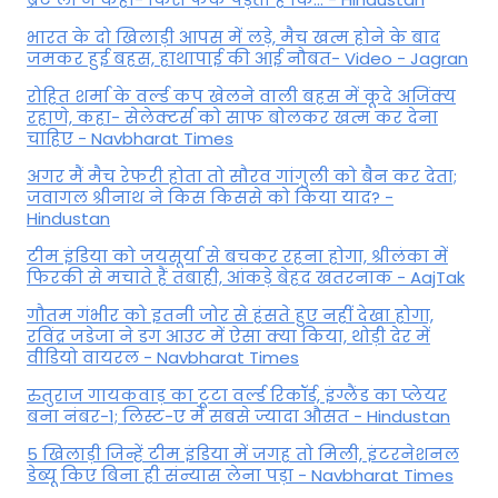
भारत के दो खिलाड़ी आपस में लड़े, मैच खत्म होने के बाद
जमकर हुई बहस, हाथापाई की आई नौबत- Video - Jagran
रोहित शर्मा के वर्ल्ड कप खेलने वाली बहस में कूदे अजिंक्य
रहाणे, कहा- सेलेक्टर्स को साफ बोलकर खत्म कर देना
चाहिए - Navbharat Times
अगर मैं मैच रेफरी होता तो सौरव गांगुली को बैन कर देता;
जवागल श्रीनाथ ने किस किससे को किया याद? -
Hindustan
टीम इंडिया को जयसूर्या से बचकर रहना होगा, श्रीलंका में
फिरकी से मचाते हैं तबाही, आंकड़े बेहद खतरनाक - AajTak
गौतम गंभीर को इतनी जोर से हंसते हुए नहीं देखा होगा,
रविंद्र जडेजा ने डग आउट में ऐसा क्या किया, थोड़ी देर में
वीडियो वायरल - Navbharat Times
रुतुराज गायकवाड़ का टूटा वर्ल्ड रिकॉर्ड, इंग्लैंड का प्लेयर
बना नंबर-1; लिस्ट-ए में सबसे ज्यादा औसत - Hindustan
5 खिलाड़ी जिन्हें टीम इंडिया में जगह तो मिली, इंटरनेशनल
डेब्यू किए बिना ही संन्यास लेना पड़ा - Navbharat Times