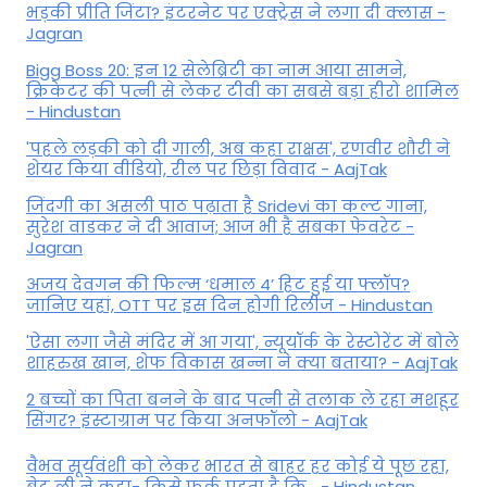
भड़की प्रीति जिंटा? इंटरनेट पर एक्ट्रेस ने लगा दी क्लास -
Jagran
Bigg Boss 20: इन 12 सेलेब्रिटी का नाम आया सामने,
क्रिकेटर की पत्नी से लेकर टीवी का सबसे बड़ा हीरो शामिल
- Hindustan
'पहले लड़की को दी गाली, अब कहा राक्षस', रणवीर शौरी ने
शेयर किया वीडियो, रील पर छिड़ा विवाद - AajTak
जिंदगी का असली पाठ पढ़ाता है Sridevi का कल्ट गाना,
सुरेश वाडकर ने दी आवाज; आज भी है सबका फेवरेट -
Jagran
अजय देवगन की फिल्म ‘धमाल 4’ हिट हुई या फ्लॉप?
जानिए यहां, OTT पर इस दिन होगी रिलीज - Hindustan
'ऐसा लगा जैसे मंदिर में आ गया', न्यूयॉर्क के रेस्टोरेंट में बोले
शाहरुख खान, शेफ विकास खन्ना ने क्या बताया? - AajTak
2 बच्चों का पिता बनने के बाद पत्नी से तलाक ले रहा मशहूर
सिंगर? इंस्टाग्राम पर किया अनफॉलो - AajTak
वैभव सूर्यवंशी को लेकर भारत से बाहर हर कोई ये पूछ रहा,
ब्रेट ली ने कहा- किसे फर्क पड़ता है कि… - Hindustan