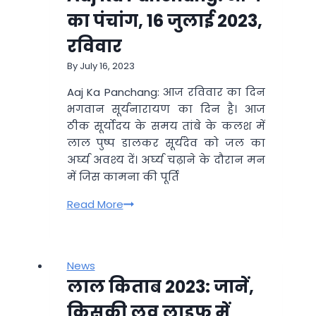
में
का पंचांग, 16 जुलाई 2023,
शुरू
रविवार
हुए
एसी-
By
July 16, 2023
कूलर,
Aaj Ka Panchang: आज रविवार का दिन
लस्सी
भगवान सूर्यनारायण का दिन है। आज
और
ठीक सूर्योदय के समय तांबे के कलश में
सत्तू
लाल पुष्प डालकर सूर्यदेव को जल का
का
अर्घ्य अवश्य दें। अर्घ्य चढ़ाने के दौरान मन
लग
में जिस कामना की पूर्ति
रहा
भोग
Aaj
Read More
Ka
Panchang:
आज
News
का
लाल किताब 2023: जानें,
पंचांग,
16
किसकी लव लाइफ में