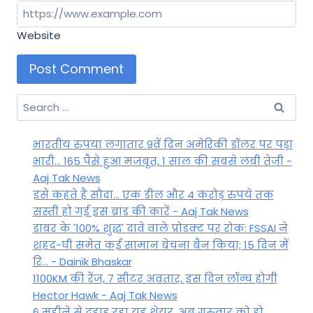
Website
Search
for:
भारतीय रुपया लगातार 9वें दिन अमेरिकी डॉलर पर पड़ा
भारी... 165 पैसे हुआ मजबूत, 1 साल की सबसे लंबी तेजी -
Aaj Tak News
इसे कहते हैं सौदा... एक डील और 4 करोड़ रुपये तक
सस्ती हो गई इस ब्रांड की कारें - Aaj Tak News
डाबर के '100% शुद्ध' दावे वाले प्रोडक्ट पर रोक: FSSAI ने
शहद-घी समेत कई सामान बेचना बैन किया; 15 दिन में
रि... - Dainik Bhaskar
1100KM की रेंज, 7 सीटर अवतार, इस दिन लॉन्च होगी
Hector Hawk - Aaj Tak News
6 महीने से दहाड़ रहा यह शेयर, अब गुरुवार को हो