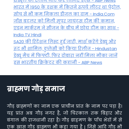
शेड्यूल का एलान नोट कर लीजिए डेट्स - ABP News
भारत में 1950 के दशक में कितने रुपये लीटर था पेट्रोल,
सोच से भी कम निकला डीजल का दाम - India.Com
जॉस बटलर को मिली सुपर जायंट्स टीम की कमान,
एडन मार्करम ने सीजन के बीच में छोड़ा टीम का साथ -
India TV Hindi
SA20 की रिटेंशन लिस्ट हुई जारी, मार्श करेंगे डेब्यू और
रूट भी शामिल; डुप्लेसी को किया रिलीज - Hindustan
डेब्यू मैच में फिफ्टी, फिर दोबारा नहीं मिला मौका जानें
इस भारतीय क्रिकेटर की कहानी - ABP News
ब्राह्मण गौड़ समाज
गौड़ ब्राह्मणों का नाम एक प्राचीन प्रांत के नाम पर पड़ा है।
यह प्रांत अब गौड़ नगर है, जो चिरकाल तक बिहार और
बंगाल की राजधानी रहा है। गौड़ ब्राहमण के पाँच भेदों में से
एक खास गौड़ ब्राह्मण भी कहा गया है | जिसे आदि गौड़ भी