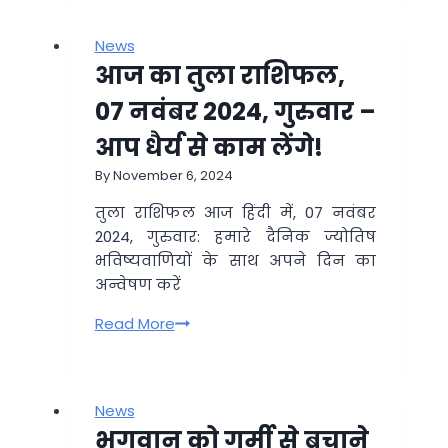
Makar
Rashifal:
News
खर्च
आज का तुला राशिफल,
पर
रखें
07 नवंबर 2024, गुरुवार –
कंट्रोल,
आप धैर्य से काम लेंगे!
कैसा
होगा
By
November 6, 2024
आप
तुला राशिफल आज हिंदी में, 07 नवंबर
पर
2024, गुरुवार: हमारे दैनिक ज्योतिष
आज
भविष्यवाणियों के साथ अपने दिन का
ग्रहों
अन्वेषण करें
का
प्रभाव?
आज
Read More
का
तुला
राशिफल,
News
07
भगवान को गर्मी से बचाने
नवंबर