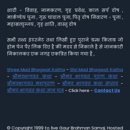
शादी - विवाह, नामकरण, गृह प्रवेश, काल सर्प दोष ,
मार्कण्डेय पूजा , गुरु चांडाल पूजा, पितृ दोष निवारण - पूजा ,
महाम्रत्युन्जय , गृह शांति , वास्तु दोष
सभी तथ्य इंटरनेट तथा लिखी हुए पुराने ग्रन्थ किताब जो
होम पेज पैर लिंक दिए है की मदद से निकाले है से जानकारी
निकालकर एक जगह एकत्रित किया गया है ,
Shree Mad Bhagwat Katha
-
Shri Mad Bhagwat Katha
-
श्रीमद्भागवत कथा
-
श्रीमद भागवत पुराण कथा
-
श्रीमद्भागवत महापुराण
-
श्रीमद् भागवत कथा सप्ताह
-
श्रीमद् भागवत कथा ज्ञान यज्ञ
- Click here -
Contact Us
© Copyright 1999 to live Gaur Brahman Samaj. Hosted