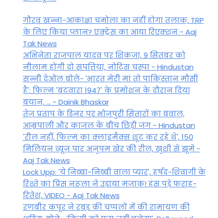
गौरव खन्ना-आकांक्षा चमोला का नहीं होगा तलाक, TRP
के लिए किया प्लान? एक्ट्रेस का आया रिएक्शन - Aaj
Tak News
अभिनेता राजपाल यादव पर शिकंजा, 9 सितंबर को
नीलाम होंगी दो संपत्तियां, नोटिस चस्पा - Hindustan
सन्नी देओल बोले- 'भारत मेरी मां तो पाकिस्तान मौसी
है': फिल्म 'बंटवारा 1947' के प्रमोशन के दौरान दिया
बयान, ... - Dainik Bhaskar
तेज प्रताप के डिनर पर भोजपुरी सितारों का बवाल,
आम्रपाली और काजल के बीच छिड़ी जंग - Hindustan
'रील नहीं, फिल्म का क्लाइमैक्स शूट कर रहे थे', 150
मिलियन व्यूज पार अनुपम खेर की रील, खुशी से झूमे -
Aaj Tak News
Lock Upp: 'ये निब्बा-निब्बी वाला प्यार', हर्षद-शिवांगी के
रिश्ते का प्रिंस नरूला ने उड़ाया मजाक! हंस पड़े फराह-
रितेश, VIDEO - Aaj Tak News
रणबीर कपूर ने रबड़ की चप्पलों में की रामायण की