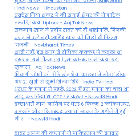
शूटिंग, बोले- 'किसी को पता नहीं चलेगा', Bollywood
Hindi News - Hindustan
एक्ट्रेस जिया शंकर ने की सगाई, शेयर की रोमांटिक
तस्वीरें, किया LipLock - Aaj Tak News
सलमान खान ने प्रदीप रावत को दी श्रद्धांजलि, जिनकी
वजह से उन्हें नहीं, आमिर खान को मिली थी फिल्म
'गजनी' - Navbharat Times
शादी नहीं, इस वजह से दीपिका कक्कड़ ने कबूला था
इस्लाम, बनी फैजा इब्राहिम! को-स्टार ने किया बड़ा
खुलासा - Aaj Tak News
शिवांगी जोशी को पीछे छोड़ श्रेया कालरा ने जीता 'लॉक
अप 2', खुशी से झूमीं शिल्पा शिंदे - India TV Hindi
धुरंधर के हमजा से पहले, 2022 में इस हमजा का चला था
जादू, कर लिया था OTT पर कब्जा - News18 Hindi
इच्छाधारी नाग-नागिन पर बेस्ड 6 फिल्म, 2 ब्लॉकबस्टर,
3 फ्लॉप और 1 डिजास्टर; एक तो सावन के महीने में हुई
थी र... - News18 Hindi
बाबर आजम की कप्तानी में पाकिस्तान की दमदार