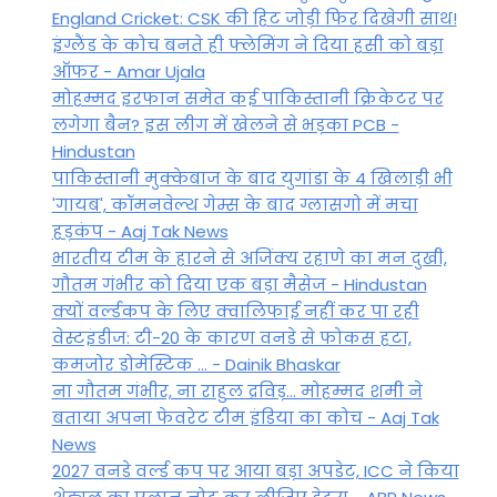
England Cricket: CSK की हिट जोड़ी फिर दिखेगी साथ!
इंग्लैंड के कोच बनते ही फ्लेमिंग ने दिया हसी को बड़ा
ऑफर - Amar Ujala
मोहम्मद इरफान समेत कई पाकिस्तानी क्रिकेटर पर
लगेगा बैन? इस लीग में खेलने से भड़का PCB -
Hindustan
पाकिस्तानी मुक्केबाज के बाद युगांडा के 4 खिलाड़ी भी
'गायब', कॉमनवेल्थ गेम्स के बाद ग्लासगो में मचा
हड़कंप - Aaj Tak News
भारतीय टीम के हारने से अजिंक्य रहाणे का मन दुखी,
गौतम गंभीर को दिया एक बड़ा मैसेज - Hindustan
क्यों वर्ल्डकप के लिए क्वालिफाई नहीं कर पा रही
वेस्टइंडीज: टी-20 के कारण वनडे से फोकस हटा,
कमजोर डोमेस्टिक ... - Dainik Bhaskar
ना गौतम गंभीर, ना राहुल द्रव‍िड़... मोहम्मद शमी ने
बताया अपना फेवरेट टीम इंड‍िया का कोच - Aaj Tak
News
2027 वनडे वर्ल्ड कप पर आया बड़ा अपडेट, ICC ने किया