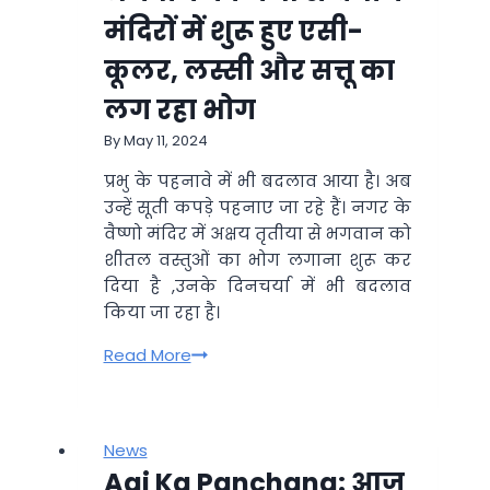
2024,
मंदिरों में शुरू हुए एसी-
गुरुवार
कूलर, लस्सी और सत्तू का
–
आप
लग रहा भोग
धैर्य
By
May 11, 2024
से
काम
प्रभु के पहनावे में भी बदलाव आया है। अब
लेंगे!
उन्हें सूती कपड़े पहनाए जा रहे हैं। नगर के
वैष्णो मंदिर में अक्षय तृतीया से भगवान को
शीतल वस्तुओं का भोग लगाना शुरू कर
दिया है ,उनके दिनचर्या में भी बदलाव
किया जा रहा है।
भगवान
Read More
को
गर्मी
से
News
बचाने
Aaj Ka Panchang: आज
मंदिरों