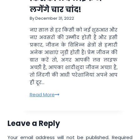
जुलाई
लगेंगे चार चांद!
2023,
रविवार
By
December 31, 2022
नए साल से हर किसी को नई शुरुआत और
नए अवसरों की उम्मीद होती है और इसी
प्रकार, जीवन के विभिन्न क्षेत्रों से हमारी
अनेक आशाएं जुड़ी होती हैं। प्रेम जीवन की
बात करें तो, अगर आपकी लव लाइफ
अच्छी है, आपका शादीशुदा जीवन अच्छा है,
तो ज़िंदगी की आधी परेशानियां अपने आप
ही दूर…
लाल
Read More
किताब
2023:
जानें,
Leave a Reply
किसकी
लव
Your email address will not be published.
Required
लाइफ