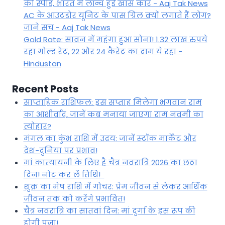
की स्पीड, भारत में लॉन्च हुई खास कार - Aaj Tak News
AC के आउटडोर यूनिट के पास ग्रिल क्यों लगाते हैं लोग?
जाने सच - Aaj Tak News
Gold Rate: सावन में महंगा हुआ सोना! 1.32 लाख रुपये
रहा गोल्ड रेट, 22 और 24 कैरेट का दाम ये रहा -
Hindustan
Recent Posts
साप्ताहिक राशिफल: इस सप्ताह मिलेगा भगवान राम
का आशीर्वाद, जानें कब मनाया जाएगा राम नवमी का
त्योहार?
मंगल का कुंभ राशि में उदय: जानें स्‍टॉक मार्केट और
देश-दुनिया पर प्रभाव!
मां कात्‍यायनी के लिए है चैत्र नवरात्रि 2026 का छठा
दिन! नोट कर लें तिथि!
शुक्र का मेष राशि में गोचर: प्रेम जीवन से लेकर आर्थिक
जीवन तक को करेंगे प्रभावित!
चैत्र नवरात्रि का सातवां दिन: मां दुर्गा के इस रूप की
होगी पूजा!