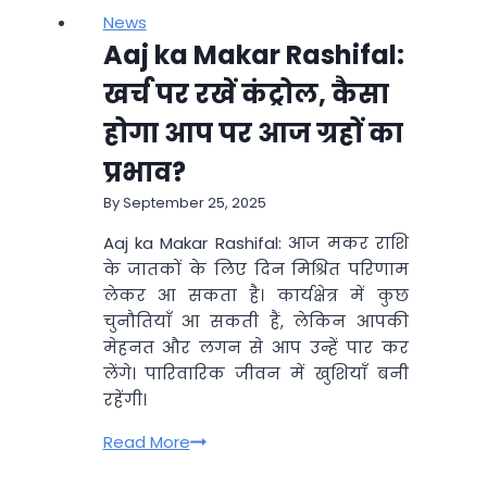
काल
News
क्या
Aaj ka Makar Rashifal:
होता
है,
खर्च पर रखें कंट्रोल, कैसा
हमारे
होगा आप पर आज ग्रहों का
जीवन
पर
प्रभाव?
होता
By
September 25, 2025
है
इसका
Aaj ka Makar Rashifal: आज मकर राशि
गहरा
के जातकों के लिए दिन मिश्रित परिणाम
असर
लेकर आ सकता है। कार्यक्षेत्र में कुछ
चुनौतियाँ आ सकती हैं, लेकिन आपकी
मेहनत और लगन से आप उन्हें पार कर
लेंगे। पारिवारिक जीवन में खुशियाँ बनी
रहेंगी।
Aaj
Read More
ka