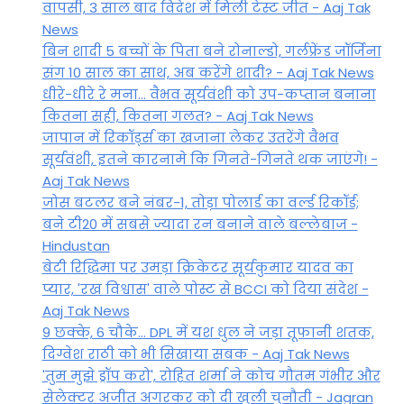
वापसी, 3 साल बाद विदेश में मिली टेस्ट जीत - Aaj Tak
News
बिन शादी 5 बच्चों के पिता बने रोनाल्डो, गर्लफ्रेंड जॉर्जिना
संग 10 साल का साथ, अब करेंगे शादी? - Aaj Tak News
धीरे-धीरे रे मना… वैभव सूर्यवंशी को उप-कप्तान बनाना
कितना सही, कितना गलत? - Aaj Tak News
जापान में रिकॉर्ड्स का खजाना लेकर उतरेंगे वैभव
सूर्यवंशी, इतने कारनामे कि गिनते-गिनते थक जाएंगे! -
Aaj Tak News
जोस बटलर बने नंबर-1, तोड़ा पोलार्ड का वर्ल्ड रिकॉर्ड;
बने टी20 में सबसे ज्यादा रन बनाने वाले बल्लेबाज -
Hindustan
बेटी र‍िद्ध‍िमा पर उमड़ा क्रिकेटर सूर्यकुमार यादव का
प्यार, 'रख विश्वास' वाले पोस्ट से BCCI को दिया संदेश -
Aaj Tak News
9 छक्के, 6 चौके... DPL में यश धुल ने जड़ा तूफानी शतक,
द‍िग्वेश राठी को भी स‍िखाया सबक - Aaj Tak News
'तुम मुझे ड्रॉप करो', रोहित शर्मा ने कोच गौतम गंभीर और
सेलेक्टर अजीत अगरकर को दी खुली चुनौती - Jagran