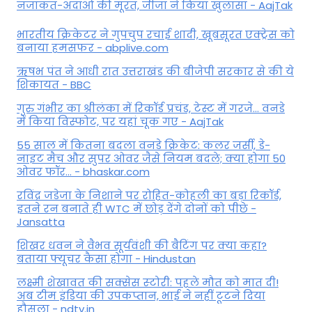
नजाकत-अदाओं की मूरत, जीजा ने किया खुलासा - AajTak
भारतीय क्रिकेटर ने गुपचुप रचाई शादी, खूबसूरत एक्ट्रेस को
बनाया हमसफर - abplive.com
ऋषभ पंत ने आधी रात उत्तराखंड की बीजेपी सरकार से की ये
शिकायत - BBC
गुरु गंभीर का श्रीलंका में र‍िकॉर्ड प्रचंड, टेस्ट में गरजे... वनडे
में किया व‍िस्फोट, पर यहां चूक गए - AajTak
55 साल में कितना बदला वनडे क्रिकेट: कलर जर्सी, डे-
नाइट मैच और सुपर ओवर जैसे नियम बदले; क्या होगा 50
ओवर फॉर... - bhaskar.com
रविंद्र जडेजा के निशाने पर रोहित-कोहली का बड़ा रिकॉर्ड,
इतने रन बनाते ही WTC में छोड़ देंगे दोनों को पीछे -
Jansatta
शिखर धवन ने वैभव सूर्यवंशी की बैटिंग पर क्या कहा?
बताया फ्यूचर कैसा होगा - Hindustan
लक्ष्मी शेखावत की सक्‍सेस स्‍टोरी: पहले मौत को मात दी!
अब टीम इंडिया की उपकप्तान, भाई ने नहीं टूटने दिया
हौसला - ndtv.in