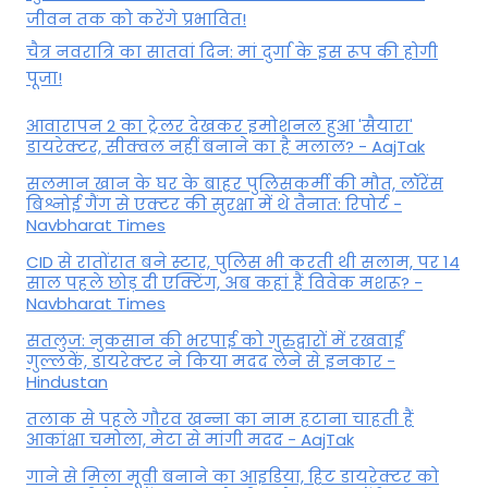
जीवन तक को करेंगे प्रभावित!
चैत्र नवरात्रि का सातवां दिन: मां दुर्गा के इस रूप की होगी
पूजा!
आवारापन 2 का ट्रेलर देखकर इमोशनल हुआ 'सैयारा'
डायरेक्टर, सीक्वल नहीं बनाने का है मलाल? - AajTak
सलमान खान के घर के बाहर पुलिसकर्मी की मौत, लॉरेंस
बिश्नोई गैंग से एक्टर की सुरक्षा में थे तैनात: रिपोर्ट -
Navbharat Times
CID से रातोंरात बने स्टार, पुलिस भी करती थी सलाम, पर 14
साल पहले छोड़ दी एक्टिंग, अब कहां हैं विवेक मशरू? -
Navbharat Times
सतलुज: नुकसान की भरपाई को गुरुद्वारों में रखवाईं
गुल्लकें, डायरेक्टर ने किया मदद लेने से इनकार -
Hindustan
तलाक से पहले गौरव खन्ना का नाम हटाना चाहती हैं
आकांक्षा चमोला, मेटा से मांगी मदद - AajTak
गाने से मिला मूवी बनाने का आइडिया, हिट डायरेक्टर को