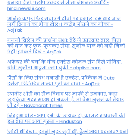
बनाया हीरो, फ्लॉप एक्टर ने जीता नेशनल अवॉर्ड -
hindi.news18.com
अनिल कपूर फिर मचाएंगे टीवी पर धमाल, इस बार ज्ञान
नहीं दिमाग का होगा खेल! 1 करोड़ जीतने का मौका -
AajTak
गजनी विलेन की प्रार्थना सभा: बेटे ने उतरवाए बाल, पिता
को याद कर फूट-फूटकर रोया, सुनील पाल को नही मिली
एंट्री! झांकते दिखे - AajTak
अफेयर की चर्चा के बीच एक्ट्रेस कोमल संग दिखे गोविंदा,
बीवी सुनीता आहूजा लगा चुकी - abplive.com
'पैसों के लिए संबंध बनाती है एक्ट्रेस, पब्लिक में Cute
इमेज', डिटेक्टिव तान्या पुरी का दावा - AajTak
रणवीर शौरी का रील विवाद पर माफी से इनकार, कहा-
लड़कियां गटर माउथ हो सकती हैं, तो वैसा सुनने को तैयार
भी रहें - Navbharat Times
निरहुआ बोले- आप इसी के लायक हो, काजल राघवानी की
इस बात पर आया गुस्सा - Hindustan
'मोटी थीं रेखा... इतनी सुंदर नहीं थीं', कैसे आया बदलाव? बनीं