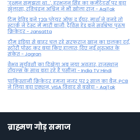
'दुश्मन समझता था...', हरभजन सिंह का कमेंटेटर्स पर बड़ा
खुलासा, रव‍िचंद्रन अश्विन ने भी खोला राज - AajTak
टिम डेविड बने T20I प्लेयर ऑफ द ईयर, मार्श ने वनडे तो
स्टार्क ने टेस्ट में मारी बाजी; ट्रैविस हेड बने सर्वश्रेष्ठ पुरुष
क्रिकेटर - Jansatta
टीम इंडिया से बाहर चल रहे सरफराज खान का छलका दर्द,
स्टोरी पोस्ट कर बयां किए हालात; दिए नई शुरुआत के
संकेत - Jagran
वैभव सूर्यवंशी का दिखेगा अब नया अवतार, राजस्थान
रॉयल्स के साथ बहा रहे हैं पसीना - India TV Hindi
पाकिस्तानी क्रिकेटर हमजा नजर पर 2 साल का बैन, PCB
ने ल‍िया बड़ा एक्शन, VISA व‍िवाद से बखेड़ा - AajTak
ब्राह्मण गौड़ समाज