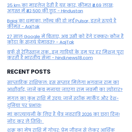
35 km का माइलेज देती है यह कार, कीमत ₹4.69 लाख;
अगस्त में ₹42,500 की छूट - Hindustan
Bajaj का धमाका, लॉन्च की दो नई Pulsar, इतने रुपये है
कीमत - AajTak
27 साल Google में बिताए, अब उसी को देंगे टक्कर! कौन हैं
कोटा के संजय घेमावत? - AajTak
बर्फ से रेगिस्तान तक...इन गाड़ियों के दम पर हर मिशन पूरा
करती है भारतीय सेना - hindi.news18.com
RECENT POSTS
साप्ताहिक राशिफल: इस सप्ताह मिलेगा भगवान राम का
आशीर्वाद, जानें कब मनाया जाएगा राम नवमी का त्योहार?
मंगल का कुंभ राशि में उदय: जानें स्‍टॉक मार्केट और देश-
दुनिया पर प्रभाव!
मां कात्‍यायनी के लिए है चैत्र नवरात्रि 2026 का छठा दिन!
नोट कर लें तिथि!
शुक्र का मेष राशि में गोचर: प्रेम जीवन से लेकर आर्थिक