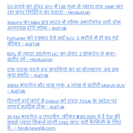
53 रुपये का शेयर, IPO में 138 गुना से ज्यादा दांव, GMP कर
रहा बंपर लिस्टिंग का इशारा - Hindustan
Xiaomi का Mijia ब्रांड भारत में लॉन्च! स्मार्टफोन नहीं, होम
अप्लायंस होंगे लॉन्च - AajTak
Fortuner को टक्कर देने आई SUV, 3 महीने में ही बढ़ गई
कीमत - AajTak
60% से ज्यादा उछलेगा LIC का शेयर, 2 ब्रोकरेज ने कहा-
खरीद लो - Hindustan
एक दशक पहले इन कंपनियों का था बोलबाला, अब सब
कुछ बर्बाद! - AajTak
26KM माइलेज और धांसू लुक, 4 लाख ने खरीदी Maruti SUV
- AajTak
दिल्ली हाई कोर्ट से Dabur को राहत, FSSAI के आदेश पर
लगाई अंतरिम रोक - AajTak
26 KM माइलेज, 6 एयरबैग...कीमत ₹8,85,000! ये है देश की
सबसे ज्यादा बिकने वाली CNG कार; बड़ी फैमिली के लिए
बे... - hindi.news18.com