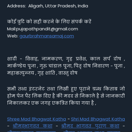
Address: Aligarh, Uttar Pradesh, India
कोई त्रुटि को सही करने के लिए संपर्क करें
Mail:pujapathpandit@gmail.com
Web:
gaurbrahmansamaj.com
शादी - विवाह, नामकरण, गृह प्रवेश, काल सर्प दोष ,
मार्कण्डेय पूजा , गुरु चांडाल पूजा, पितृ दोष निवारण - पूजा ,
महाम्रत्युन्जय , गृह शांति , वास्तु दोष
सभी तथ्य इंटरनेट तथा लिखी हुए पुराने ग्रन्थ किताब जो
होम पेज पैर लिंक दिए है की मदद से निकाले है से जानकारी
निकालकर एक जगह एकत्रित किया गया है ,
Shree Mad Bhagwat Katha
-
Shri Mad Bhagwat Katha
-
श्रीमद्भागवत कथा
-
श्रीमद भागवत पुराण कथा
-