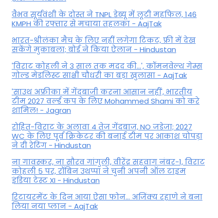
वैभव सूर्यवंशी के दोस्त ने TNPL डेब्यू में लूटी महफिल, 146
KMPH की रफ्तार से मचाया तहलका - AajTak
भारत-श्रीलंका मैच के लिए नहीं लगेगा टिकट, फ्री में देख
सकेंगे मुकाबला; बोर्ड ने किया ऐलान - Hindustan
'विराट कोहली ने 3 साल तक मदद की...', कॉमनवेल्थ गेम्स
गोल्ड मेडलिस्ट साक्षी चौधरी का बड़ा खुलासा - AajTak
'साउथ अफ्रीका में गेंदबाजी करना आसान नहीं', भारतीय
टीम 2027 वर्ल्‍ड कप के लिए Mohammed Shami को करे
शामिल! - Jagran
रोहित-विराट के अलावा 4 तेज गेंदबाज, NO जडेजा; 2027
WC के लिए पूर्व क्रिकेटर की बनाई टीम पर आकाश चोपड़ा
ने दी रेटिंग - Hindustan
ना गावस्कर, ना सौरव गांगुली, वीरेंद्र सहवाग नंबर-1, विराट
कोहली 5 पर, रॉबिन उथप्पा ने चुनी अपनी ऑल टाइम
इंडिया टेस्ट XI - Hindustan
रिटायरमेंट के दिन आया ऐसा फोन... अजिंक्य रहाणे ने बना
लिया नया प्लान - AajTak