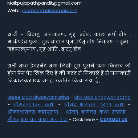
Mail:pujapathpandit@gmail.com
Web:
gaurbrahmansamaj.com
शादी - विवाह, नामकरण, गृह प्रवेश, काल सर्प दोष ,
मार्कण्डेय पूजा , गुरु चांडाल पूजा, पितृ दोष निवारण - पूजा ,
महाम्रत्युन्जय , गृह शांति , वास्तु दोष
सभी तथ्य इंटरनेट तथा लिखी हुए पुराने ग्रन्थ किताब जो
होम पेज पैर लिंक दिए है की मदद से निकाले है से जानकारी
निकालकर एक जगह एकत्रित किया गया है ,
Shree Mad Bhagwat Katha
-
Shri Mad Bhagwat Katha
-
श्रीमद्भागवत कथा
-
श्रीमद भागवत पुराण कथा
-
श्रीमद्भागवत महापुराण
-
श्रीमद् भागवत कथा सप्ताह
-
श्रीमद् भागवत कथा ज्ञान यज्ञ
- Click here -
Contact Us