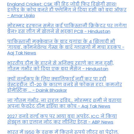
England Cricket: CSK की हिट जोड़ी फिर दिखेगी साथ!
इंग्लैंड के कोच बनते ही फ्लेमिंग ने दिया हसी को बड़ा ऑफर
- Amar Ujala
मोहम्मद इरफान समेत कई पाकिस्तानी क्रिकेटर पर लगेगा
बैन? इस लीग में खेलने से भड़का PCB - Hindustan
पाकिस्तानी मुक्केबाज के बाद युगांडा के 4 खिलाड़ी भी
'गायब', कॉमनवेल्थ गेम्स के बाद ग्लासगो में मचा हड़कंप -
Aaj Tak News
भारतीय टीम के हारने से अजिंक्य रहाणे का मन दुखी,
गौतम गंभीर को दिया एक बड़ा मैसेज - Hindustan
क्यों वर्ल्डकप के लिए क्वालिफाई नहीं कर पा रही
वेस्टइंडीज: टी-20 के कारण वनडे से फोकस हटा, कमजोर
डोमेस्टिक ... - Dainik Bhaskar
ना गौतम गंभीर, ना राहुल द्रव‍िड़... मोहम्मद शमी ने बताया
अपना फेवरेट टीम इंड‍िया का कोच - Aaj Tak News
2027 वनडे वर्ल्ड कप पर आया बड़ा अपडेट, ICC ने किया
शेड्यूल का एलान नोट कर लीजिए डेट्स - ABP News
भारत में 1950 के दशक में कितने रुपये लीटर था पेट्रोल,