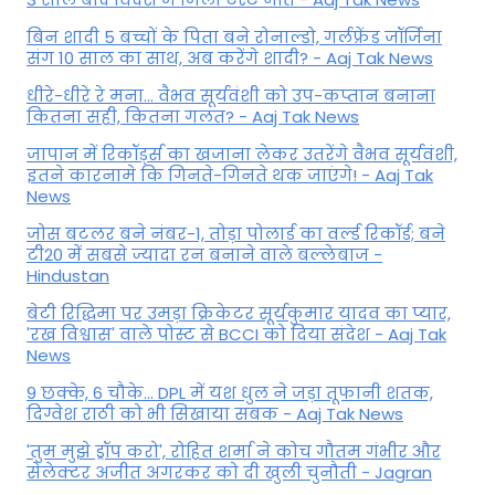
बिन शादी 5 बच्चों के पिता बने रोनाल्डो, गर्लफ्रेंड जॉर्जिना
संग 10 साल का साथ, अब करेंगे शादी? - Aaj Tak News
धीरे-धीरे रे मना… वैभव सूर्यवंशी को उप-कप्तान बनाना
कितना सही, कितना गलत? - Aaj Tak News
जापान में रिकॉर्ड्स का खजाना लेकर उतरेंगे वैभव सूर्यवंशी,
इतने कारनामे कि गिनते-गिनते थक जाएंगे! - Aaj Tak
News
जोस बटलर बने नंबर-1, तोड़ा पोलार्ड का वर्ल्ड रिकॉर्ड; बने
टी20 में सबसे ज्यादा रन बनाने वाले बल्लेबाज -
Hindustan
बेटी र‍िद्ध‍िमा पर उमड़ा क्रिकेटर सूर्यकुमार यादव का प्यार,
'रख विश्वास' वाले पोस्ट से BCCI को दिया संदेश - Aaj Tak
News
9 छक्के, 6 चौके... DPL में यश धुल ने जड़ा तूफानी शतक,
द‍िग्वेश राठी को भी स‍िखाया सबक - Aaj Tak News
'तुम मुझे ड्रॉप करो', रोहित शर्मा ने कोच गौतम गंभीर और
सेलेक्टर अजीत अगरकर को दी खुली चुनौती - Jagran