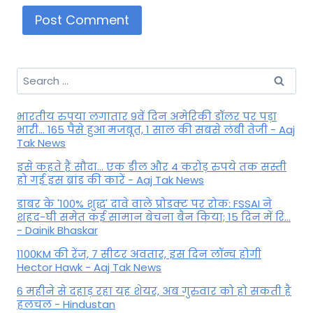
Search
for:
भारतीय रुपया लगातार 9वें दिन अमेरिकी डॉलर पर पड़ा
भारी... 165 पैसे हुआ मजबूत, 1 साल की सबसे लंबी तेजी - Aaj
Tak News
इसे कहते हैं सौदा... एक डील और 4 करोड़ रुपये तक सस्ती
हो गई इस ब्रांड की कारें - Aaj Tak News
डाबर के '100% शुद्ध' दावे वाले प्रोडक्ट पर रोक: FSSAI ने
शहद-घी समेत कई सामान बेचना बैन किया; 15 दिन में रि...
- Dainik Bhaskar
1100KM की रेंज, 7 सीटर अवतार, इस दिन लॉन्च होगी
Hector Hawk - Aaj Tak News
6 महीने से दहाड़ रहा यह शेयर, अब गुरुवार को हो सकती है
हलचल - Hindustan