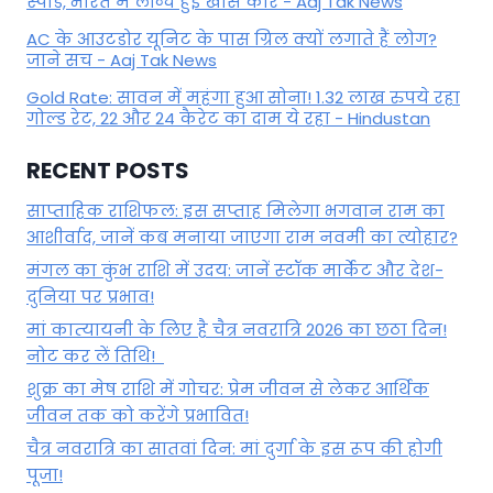
स्पीड, भारत में लॉन्च हुई खास कार - Aaj Tak News
AC के आउटडोर यूनिट के पास ग्रिल क्यों लगाते हैं लोग?
जाने सच - Aaj Tak News
Gold Rate: सावन में महंगा हुआ सोना! 1.32 लाख रुपये रहा
गोल्ड रेट, 22 और 24 कैरेट का दाम ये रहा - Hindustan
RECENT POSTS
साप्ताहिक राशिफल: इस सप्ताह मिलेगा भगवान राम का
आशीर्वाद, जानें कब मनाया जाएगा राम नवमी का त्योहार?
मंगल का कुंभ राशि में उदय: जानें स्‍टॉक मार्केट और देश-
दुनिया पर प्रभाव!
मां कात्‍यायनी के लिए है चैत्र नवरात्रि 2026 का छठा दिन!
नोट कर लें तिथि!
शुक्र का मेष राशि में गोचर: प्रेम जीवन से लेकर आर्थिक
जीवन तक को करेंगे प्रभावित!
चैत्र नवरात्रि का सातवां दिन: मां दुर्गा के इस रूप की होगी
पूजा!