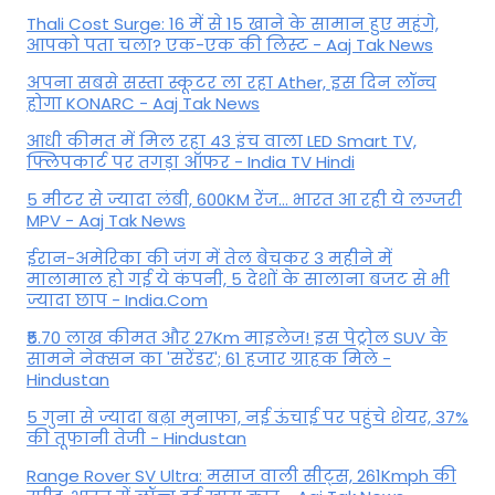
Thali Cost Surge: 16 में से 15 खाने के सामान हुए महंगे,
आपको पता चला? एक-एक की लिस्ट - Aaj Tak News
अपना सबसे सस्ता स्कूटर ला रहा Ather, इस दिन लॉन्च
होगा KONARC - Aaj Tak News
आधी कीमत में मिल रहा 43 इंच वाला LED Smart TV,
फ्लिपकार्ट पर तगड़ा ऑफर - India TV Hindi
5 मीटर से ज्यादा लंबी, 600KM रेंज... भारत आ रही ये लग्जरी
MPV - Aaj Tak News
ईरान-अमेरिका की जंग में तेल बेचकर 3 महीने में
मालामाल हो गई ये कंपनी, 5 देशों के सालाना बजट से भी
ज्यादा छाप - India.Com
₹5.70 लाख कीमत और 27Km माइलेज! इस पेट्रोल SUV के
सामने नेक्सन का 'सरेंडर'; 61 हजार ग्राहक मिले -
Hindustan
5 गुना से ज्यादा बढ़ा मुनाफा, नई ऊंचाई पर पहुंचे शेयर, 37%
की तूफानी तेजी - Hindustan
Range Rover SV Ultra: मसाज वाली सीट्स, 261Kmph की