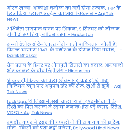
गौरव खन्ना-आकांक्षा चमोला का नहीं होगा तलाक, TRP के
लिए किया प्लान? एक्ट्रेस का आया रिएक्शन - Aaj Tak
News
अभिनेता राजपाल यादव पर शिकंजा, 9 सितंबर को नीलाम
होंगी दो संपत्तियां, नोटिस चस्पा - Hindustan
सन्नी देओल बोले- 'भारत मेरी मां तो पाकिस्तान मौसी है':
फिल्म 'बंटवारा 1947' के प्रमोशन के दौरान दिया बयान, ... -
Dainik Bhaskar
तेज प्रताप के डिनर पर भोजपुरी सितारों का बवाल, आम्रपाली
और काजल के बीच छिड़ी जंग - Hindustan
'रील नहीं, फिल्म का क्लाइमैक्स शूट कर रहे थे', 150
मिलियन व्यूज पार अनुपम खेर की रील, खुशी से झूमे - Aaj
Tak News
Lock Upp: 'ये निब्बा-निब्बी वाला प्यार', हर्षद-शिवांगी के
रिश्ते का प्रिंस नरूला ने उड़ाया मजाक! हंस पड़े फराह-रितेश,
VIDEO - Aaj Tak News
रणबीर कपूर ने रबड़ की चप्पलों में की रामायण की शूटिंग,
बोले- 'किसी को पता नहीं चलेगा', Bollywood Hindi News -