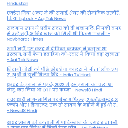
Hindustan
एक्ट्रेस जिया शंकर ने की सगाई, शेयर की रोमांटिक तस्वीरें,
किया LipLock - Aaj Tak News
सलमान खान ने प्रदीप रावत को दी श्रद्धांजलि, जिनकी वजह
से उन्हें नहीं, आमिर खान को मिली थी फिल्म 'गजनी' -
Navbharat Times
शादी नहीं, इस वजह से दीपिका कक्कड़ ने कबूला था
इस्लाम, बनी फैजा इब्राहिम! को-स्टार ने किया बड़ा खुलासा
- Aaj Tak News
शिवांगी जोशी को पीछे छोड़ श्रेया कालरा ने जीता 'लॉक अप
2', खुशी से झूमीं शिल्पा शिंदे - India TV Hindi
धुरंधर के हमजा से पहले, 2022 में इस हमजा का चला था
जादू, कर लिया था OTT पर कब्जा - News18 Hindi
इच्छाधारी नाग-नागिन पर बेस्ड 6 फिल्म, 2 ब्लॉकबस्टर, 3
फ्लॉप और 1 डिजास्टर; एक तो सावन के महीने में हुई थी र...
- News18 Hindi
बाबर आजम की कप्तानी में पाकिस्तान की दमदार वापसी,
3 साल बाद विदेश में मिली टेस्ट जीत - Aaj Tak News