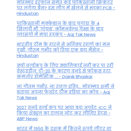
मोहम्मद इरफान समेत कई पाकिस्तानी क्रिकेटर
पर लगेगा बैन? इस लीग में खेलने से भड़का PCB -
Hindustan
पाकिस्तानी मुक्केबाज के बाद युगांडा के 4
खिलाड़ी भी 'गायब', कॉमनवेल्थ गेम्स के बाद
ग्लासगो में मचा हड़कंप - Aaj Tak News
भारतीय टीम के हारने से अजिंक्य रहाणे का मन
दुखी, गौतम गंभीर को दिया एक बड़ा मैसेज -
Hindustan
क्यों वर्ल्डकप के लिए क्वालिफाई नहीं कर पा रही
वेस्टइंडीज: टी-20 के कारण वनडे से फोकस हटा,
कमजोर डोमेस्टिक ... - Dainik Bhaskar
ना गौतम गंभीर, ना राहुल द्रव‍िड़... मोहम्मद शमी ने
बताया अपना फेवरेट टीम इंड‍िया का कोच - Aaj
Tak News
2027 वनडे वर्ल्ड कप पर आया बड़ा अपडेट, ICC ने
किया शेड्यूल का एलान नोट कर लीजिए डेट्स -
ABP News
भारत में 1950 के दशक में कितने रुपये लीटर था