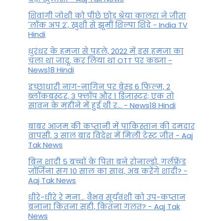
शिवांगी जोशी को पीछे छोड़ श्रेया कालरा ने जीता
'लॉक अप 2', खुशी से झूमीं शिल्पा शिंदे - India TV
Hindi
धुरंधर के हमजा से पहले, 2022 में इस हमजा का
चला था जादू, कर लिया था OTT पर कब्जा -
News18 Hindi
इच्छाधारी नाग-नागिन पर बेस्ड 6 फिल्म, 2
ब्लॉकबस्टर, 3 फ्लॉप और 1 डिजास्टर; एक तो
सावन के महीने में हुई थी र... - News18 Hindi
बाबर आजम की कप्तानी में पाकिस्तान की दमदार
वापसी, 3 साल बाद विदेश में मिली टेस्ट जीत - Aaj
Tak News
बिन शादी 5 बच्चों के पिता बने रोनाल्डो, गर्लफ्रेंड
जॉर्जिना संग 10 साल का साथ, अब करेंगे शादी? -
Aaj Tak News
धीरे-धीरे रे मना… वैभव सूर्यवंशी को उप-कप्तान
बनाना कितना सही, कितना गलत? - Aaj Tak
News