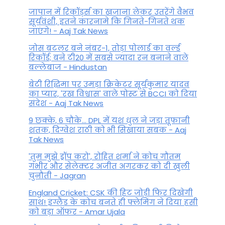
जापान में रिकॉर्ड्स का खजाना लेकर उतरेंगे वैभव
सूर्यवंशी, इतने कारनामे कि गिनते-गिनते थक
जाएंगे! - Aaj Tak News
जोस बटलर बने नंबर-1, तोड़ा पोलार्ड का वर्ल्ड
रिकॉर्ड; बने टी20 में सबसे ज्यादा रन बनाने वाले
बल्लेबाज - Hindustan
बेटी र‍िद्ध‍िमा पर उमड़ा क्रिकेटर सूर्यकुमार यादव
का प्यार, 'रख विश्वास' वाले पोस्ट से BCCI को दिया
संदेश - Aaj Tak News
9 छक्के, 6 चौके... DPL में यश धुल ने जड़ा तूफानी
शतक, द‍िग्वेश राठी को भी स‍िखाया सबक - Aaj
Tak News
'तुम मुझे ड्रॉप करो', रोहित शर्मा ने कोच गौतम
गंभीर और सेलेक्टर अजीत अगरकर को दी खुली
चुनौती - Jagran
England Cricket: CSK की हिट जोड़ी फिर दिखेगी
साथ! इंग्लैंड के कोच बनते ही फ्लेमिंग ने दिया हसी
को बड़ा ऑफर - Amar Ujala