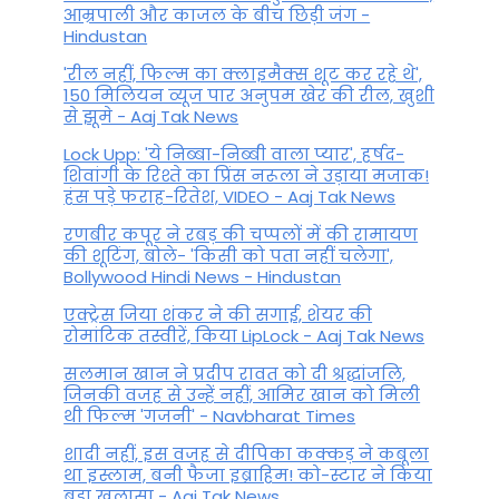
आम्रपाली और काजल के बीच छिड़ी जंग -
Hindustan
'रील नहीं, फिल्म का क्लाइमैक्स शूट कर रहे थे',
150 मिलियन व्यूज पार अनुपम खेर की रील, खुशी
से झूमे - Aaj Tak News
Lock Upp: 'ये निब्बा-निब्बी वाला प्यार', हर्षद-
शिवांगी के रिश्ते का प्रिंस नरूला ने उड़ाया मजाक!
हंस पड़े फराह-रितेश, VIDEO - Aaj Tak News
रणबीर कपूर ने रबड़ की चप्पलों में की रामायण
की शूटिंग, बोले- 'किसी को पता नहीं चलेगा',
Bollywood Hindi News - Hindustan
एक्ट्रेस जिया शंकर ने की सगाई, शेयर की
रोमांटिक तस्वीरें, किया LipLock - Aaj Tak News
सलमान खान ने प्रदीप रावत को दी श्रद्धांजलि,
जिनकी वजह से उन्हें नहीं, आमिर खान को मिली
थी फिल्म 'गजनी' - Navbharat Times
शादी नहीं, इस वजह से दीपिका कक्कड़ ने कबूला
था इस्लाम, बनी फैजा इब्राहिम! को-स्टार ने किया
बड़ा खुलासा - Aaj Tak News