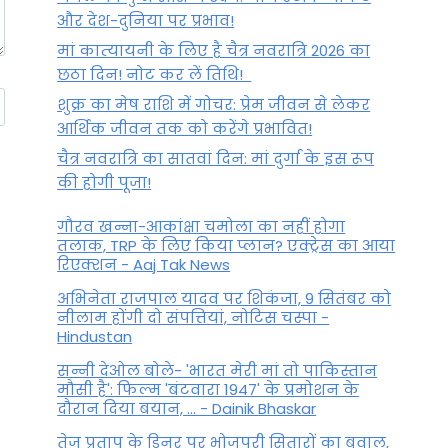
और देश-दुनिया पर प्रभाव!
मां कात्‍यायनी के लिए है चैत्र नवरात्रि 2026 का
छठा दिन! नोट कर लें तिथि!
शुक्र का मेष राशि में गोचर: प्रेम जीवन से लेकर
आर्थिक जीवन तक को करेंगे प्रभावित!
चैत्र नवरात्रि का सातवां दिन: मां दुर्गा के इस रूप
की होगी पूजा!
गौरव खन्ना-आकांक्षा चमोला का नहीं होगा
तलाक, TRP के लिए किया प्लान? एक्ट्रेस का आया
रिएक्शन - Aaj Tak News
अभिनेता राजपाल यादव पर शिकंजा, 9 सितंबर को
नीलाम होंगी दो संपत्तियां, नोटिस चस्पा -
Hindustan
सन्नी देओल बोले- 'भारत मेरी मां तो पाकिस्तान
मौसी है': फिल्म 'बंटवारा 1947' के प्रमोशन के
दौरान दिया बयान, ... - Dainik Bhaskar
तेज प्रताप के डिनर पर भोजपुरी सितारों का बवाल,