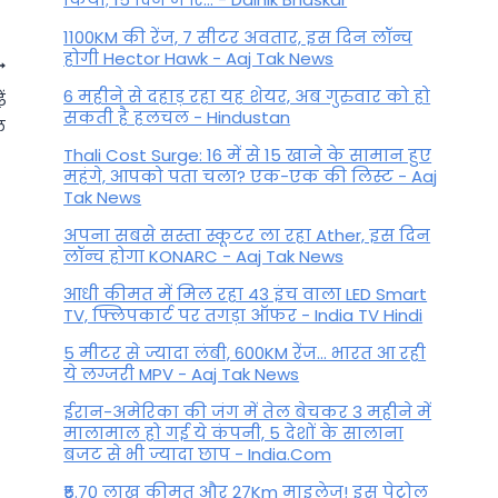
1100KM की रेंज, 7 सीटर अवतार, इस दिन लॉन्च
होगी Hector Hawk - Aaj Tak News
6 महीने से दहाड़ रहा यह शेयर, अब गुरुवार को हो
ं
सकती है हलचल - Hindustan
ल
Thali Cost Surge: 16 में से 15 खाने के सामान हुए
महंगे, आपको पता चला? एक-एक की लिस्ट - Aaj
Tak News
अपना सबसे सस्ता स्कूटर ला रहा Ather, इस दिन
लॉन्च होगा KONARC - Aaj Tak News
आधी कीमत में मिल रहा 43 इंच वाला LED Smart
TV, फ्लिपकार्ट पर तगड़ा ऑफर - India TV Hindi
5 मीटर से ज्यादा लंबी, 600KM रेंज... भारत आ रही
Vastu Tips For Home: वास्तु का
ये लग्जरी MPV - Aaj Tak News
ये छोटा-सा उपाय छूमंतर कर देगा
ईरान-अमेरिका की जंग में तेल बेचकर 3 महीने में
गृहक्लेश, लौटा आएगी सुख-शांति
मालामाल हो गई ये कंपनी, 5 देशों के सालाना
बजट से भी ज्यादा छाप - India.Com
और खुशियां
₹5.70 लाख कीमत और 27Km माइलेज! इस पेट्रोल