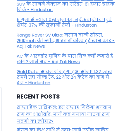
By
February 8, 2023
SUV के सामने नेक्सन का 'सरेंडर'; 61 हजार ग्राहक
मिले - Hindustan
5 गुना से ज्यादा बढ़ा मुनाफा, नई ऊंचाई पर पहुंचे
शेयर, 37% की तूफानी तेजी - Hindustan
Range Rover SV Ultra: मसाज वाली सीट्स,
261Kmph की स्पीड, भारत में लॉन्च हुई खास कार -
Aaj Tak News
AC के आउटडोर यूनिट के पास ग्रिल क्यों लगाते हैं
लोग? जाने सच - Aaj Tak News
Gold Rate: सावन में महंगा हुआ सोना! 1.32 लाख
रुपये रहा गोल्ड रेट, 22 और 24 कैरेट का दाम ये
रहा - Hindustan
RECENT POSTS
साप्ताहिक राशिफल: इस सप्ताह मिलेगा भगवान
राम का आशीर्वाद, जानें कब मनाया जाएगा राम
नवमी का त्योहार?
मंगल का कुंभ राशि में उदय: जानें स्‍टॉक मार्केट