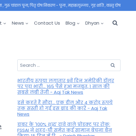
 गुरु चांडाल पूजा, पितृ दोष निवारण - पूजा , महाम्रत्युन्जय , गृह शांति , वास्तु दोष
t
News
Contact Us
Blog
Dhyan
Search
for:
भारतीय रुपया लगातार 9वें दिन अमेरिकी डॉलर
पर पड़ा भारी... 165 पैसे हुआ मजबूत, 1 साल की
सबसे लंबी तेजी - Aaj Tak News
इसे कहते हैं सौदा... एक डील और 4 करोड़ रुपये
तक सस्ती हो गई इस ब्रांड की कारें - Aaj Tak
News
डाबर के '100% शुद्ध' दावे वाले प्रोडक्ट पर रोक:
ि
FSSAI ने शहद-घी समेत कई सामान बेचना बैन
किया; 15 दिन में रि... - Dainik Bhaskar