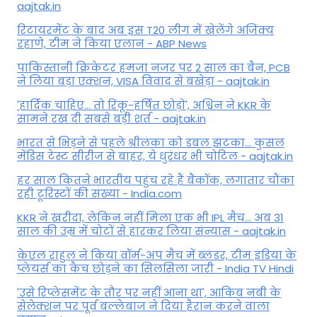
aajtak.in
रिटायरमेंट के बाद अब इस T20 लीग में खेलेंगे अजिंक्य
रहाणे, टीम ने किया एलान - ABP News
पाकिस्तानी क्रिकेटर हमजा नजर पर 2 साल का बैन, PCB
ने ल‍िया बड़ा एक्शन, VISA व‍िवाद से बखेड़ा - aajtak.in
'हार्दिक चाहिए... तो रिंकू-हर्षित छोड़ो', अश्विन ने KKR के
सामने रख दी सबसे बड़ी शर्त - aajtak.in
भारत से भिड़ने से पहले श्रीलंका को डबल झटका... कुसल
मेंडिस टेस्ट सीरीज से बाहर, ये धुरंधर भी चोटिल - aajtak.in
हर साल कितने भारतीय पहुंच रहे हैं बैंकॉक, लगातार चौंका
रही टूरिस्टों की संख्या - India.com
KKR ने खरीदा, लेकिन नहीं मिला एक भी IPL मैच... अब 31
साल की उम्र में चोटों से हारकर लिया संन्यास - aajtak.in
केएल राहुल ने किया वॉर्म-अप मैच में ब्लंडर, टीम इंडिया के
प्लेयर्स का कैच छोड़ने का सिलसिला जारी - India TV Hindi
'उसे रिप्लेसमेंट के तौर पर नहीं आना था', आकिब नबी के
सेलेक्शन पर पूर्व बल्लेबाज ने दिया हैरान करने वाला