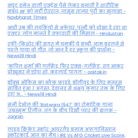
क्यूट इमेज वाली एक्ट्रेस पैसे लेकर बनाती है शारीरिक
संबंध, BF को नहीं ऐतराज, जासूस तान्‍या पुरी का खुलासा -
Navbharat Times
आधी उम्र की लड़कियों से अफेयर, पत्नी को धोखा दे रहा था
एक्टर, लोग मानते हैं वफादारी की मिसाल - Hindustan
रफी-किशोर की संगत में चमकी ये बच्ची, नाम बदलने से
पहले गाया वो गीत, जो आज है हर स्कूल की प्रार्थना -
News18 Hindi
'कपिल शर्मा की गर्लफ्रेंड, फिर एक्स-गर्लफ्रेंड', तंग आकर
प्रोड्यूसर ने छोड़ा शो, कहलाई 'पागल' - aajtak.in
बॉक्स ऑफिस का ब्लैक फ्राइडे: बॉलीवुड के लिए मनहूस
साबित हुआ 7 अगस्त, देवानंद से अक्षय कुमार तक के लिए
रहा अ... - News18 Hindi
सनी देओल की 'Batwara 1947' का रोमांटिक गाना
'तबस्सुम' रिलीज, जंग के बीच दिखी प्यार की झलक -
Jagran
लाइव क्रिकेट स्कोर: आयरलैंड बनाम अफगानिस्तान
स्कोरकार्ड, आज का मैच | IRE Vs AFG Cricket Live Score,