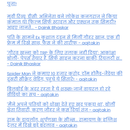
पूजा!
मूवी रिव्यू: डीसी: अभिनेता बने लोकेश कनगराज ने किया
कमाल या फिल्म सिर्फ स्टाइल और एक्शन तक सिमटी?
आइए जानते... - Dainik Bhaskar
पति के सामने Ex कुशाल टंडन से मिलीं गौहर खान, एक ही
फ्रेम में दिखे साथ, फैंस ने की तारीफ - aajtak.in
'गौरव खन्ना को TRP के लिए तलाक नहीं दिया': आकांक्षा
बोलीं- पेपर्स तैयार हैं, सिर्फ साइन करना बाकी; रियलटी श...
- Dainik Bhaskar
Spider Man ने कमाए 10 हजार करोड़, टॉम हॉलैेंड-जैंडेया की
दूसरी सीक्रेट वेडिंग, पहुंचे ये सितारे! - aajtak.in
बिलबोर्ड के अंदर रहता है ये शख्स! जानें वायरल हो रहे
वीडियो का सच - aajtak.in
'मैंने अपने पतियों को धोखा देते हुए खुद पकड़ा था', बोलीं
श्वेता तिवारी, करण जौहर ने कस दिया तंज - aajtak.in
राम के डायलॉग, शूर्पणखा के सीन्स... रामायण के इंग्लिश
ट्रेलर में दिखे बड़े बदलाव - aajtak.in