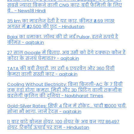
सबसे ज्यादा बिकने वाली CNG कार; बड़ी फैमिली के लिए
बे... - News18 Hindi
35 km का माइलेज देती है यह कार, कीमत ₹4.69 लाख;
अगस्त में ₹42,500 की छूट - Hindustan
Bajaj का धमाका, लॉन्च की दो नई Pulsar, इतने रुपये है
कीमत - aajtak.in
27 साल Google में बिताए, अब उसी को देंगे टक्कर! कौन हैं
कोटा के संजय घेमावत? - aajtak.in
TATA की बड़ी तैयारी, ला रही 6 एयरबैग और 360 डिग्री
कैमरा वाली सस्ती कार - aajtak.in
Cooling Without Electricity: बिना बिजली-AC के 7 डिग्री
तक ठंडा होगा कमरा, मिट्टी और 3D प्रिंटिंग वाली तकनीक
बदलेगी कूलिंग की दुनिया - Navbharat Times
Gold-Silver Rates: सिर्फ 4 दिन में रॉकेट... चांदी ₹12000 चढ़ी,
सोना भी भागा, जानें रेट्स - aajtak.in
11 बार बांटे बोनस शेयर, 100 शेयर के अब बन गए 86497
शेयर, रिकॉर्ड ऊंचाई पर दाम - Hindustan