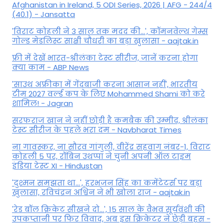
Afghanistan in Ireland, 5 ODI Series, 2026 | AFG - 244/4
(40.1) - Jansatta
'विराट कोहली ने 3 साल तक मदद की...', कॉमनवेल्थ गेम्स
गोल्ड मेडलिस्ट साक्षी चौधरी का बड़ा खुलासा - aajtak.in
फ्री में देखें भारत-श्रीलंका टेस्ट सीरीज, जानें करना होगा
क्या काम - ABP News
'साउथ अफ्रीका में गेंदबाजी करना आसान नहीं', भारतीय
टीम 2027 वर्ल्‍ड कप के लिए Mohammed Shami को करे
शामिल! - Jagran
सरफराज खान ने नहीं छोड़ी है कमबैक की उम्मीद, श्रीलंका
टेस्ट सीरीज के पहले भरा दम - Navbharat Times
ना गावस्कर, ना सौरव गांगुली, वीरेंद्र सहवाग नंबर-1, विराट
कोहली 5 पर, रॉबिन उथप्पा ने चुनी अपनी ऑल टाइम
इंडिया टेस्ट XI - Hindustan
'दुश्मन समझता था...', हरभजन सिंह का कमेंटेटर्स पर बड़ा
खुलासा, रव‍िचंद्रन अश्विन ने भी खोला राज - aajtak.in
'रेड बॉल क्रिकेट सीखने दो...', 15 साल के वैभव सूर्यवंशी की
उपकप्तानी पर फ‍िर व‍िवाद, अब इस क्रिकेटर ने छेड़ी बहस -