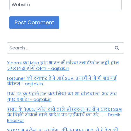
Website
Search
for:
Xiaomi का Mijia ब्रांड भारत में लॉन्च! स्मार्टफोन नहीं, होम
अप्लायंस होंगे लॉन्च - aajtak.in
Fortuner को टक्कर देने आई SUV, 3 महीने में ही बढ़ गई
कीमत - aajtak.in
एक दशक पहले इन कंपनियों का था बोलबाला, अब सब
कुछ बर्बाद! - aajtak.in
डाबर के '100% प्योर' दावे वाले प्रोडक्ट्स पर बैन टला: FSSAI
के बिक्री रोकने वाले आदेश पर हाईकोर्ट का स्टे; ... - Dainik
Bhaskar
26 KM माइलेज, 6 एयरबैग...कीमत ₹8,85,000! ये है देश की