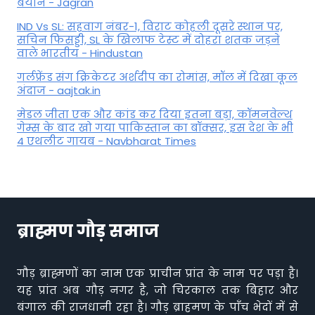
बयान - Jagran
IND Vs SL: सहवाग नंबर-1, विराट कोहली दूसरे स्थान पर,
सचिन फिसड्डी, SL के खिलाफ टेस्ट में दोहरा शतक जड़ने
वाले भारतीय - Hindustan
गर्लफ्रेंड संग क्रिकेटर अर्शदीप का रोमांस, मॉल में द‍िखा कूल
अंदाज - aajtak.in
मेडल जीता एक और कांड कर दिया इतना बड़ा, कॉमनवेल्थ
गेम्स के बाद खो गया पाकिस्तान का बॉक्सर, इस देश के भी
4 एथलीट गायब - Navbharat Times
ब्राह्मण गौड़ समाज
गौड़ ब्राह्मणों का नाम एक प्राचीन प्रांत के नाम पर पड़ा है।
यह प्रांत अब गौड़ नगर है, जो चिरकाल तक बिहार और
बंगाल की राजधानी रहा है। गौड़ ब्राहमण के पाँच भेदों में से