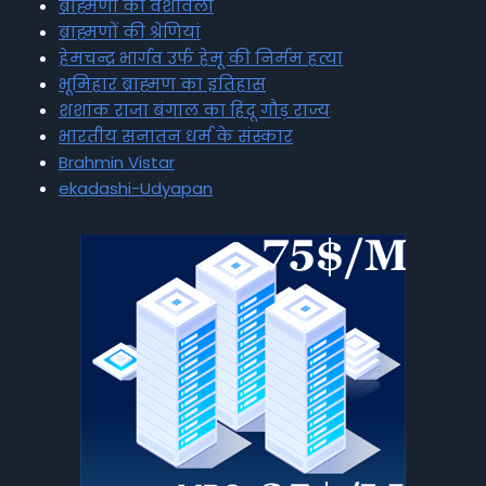
ब्राह्मणों की वंशावली
ब्राह्मणों की श्रेणियां
हेमचन्द्र भार्गव उर्फ हेमू की निर्मम हत्या
भूमिहार ब्राह्मण का इतिहास
शशांक राजा बंगाल का हिंदू गौड़ राज्य
भारतीय सनातन धर्म के संस्कार
Brahmin Vistar
ekadashi-Udyapan