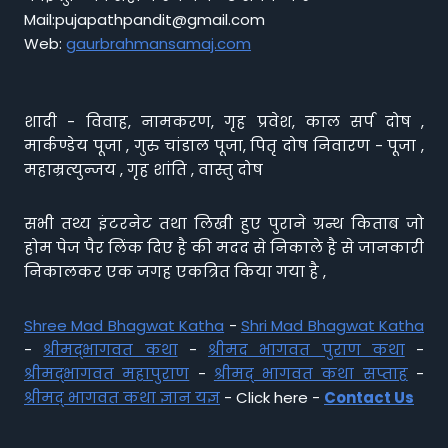
Mail:pujapathpandit@gmail.com
Web:
gaurbrahmansamaj.com
शादी - विवाह, नामकरण, गृह प्रवेश, काल सर्प दोष ,
मार्कण्डेय पूजा , गुरु चांडाल पूजा, पितृ दोष निवारण - पूजा ,
महाम्रत्युन्जय , गृह शांति , वास्तु दोष
सभी तथ्य इंटरनेट तथा लिखी हुए पुराने ग्रन्थ किताब जो
होम पेज पैर लिंक दिए है की मदद से निकाले है से जानकारी
निकालकर एक जगह एकत्रित किया गया है ,
Shree Mad Bhagwat Katha
-
Shri Mad Bhagwat Katha
-
श्रीमद्भागवत कथा
-
श्रीमद भागवत पुराण कथा
-
श्रीमद्भागवत महापुराण
-
श्रीमद् भागवत कथा सप्ताह
-
श्रीमद् भागवत कथा ज्ञान यज्ञ
- Click here -
Contact Us