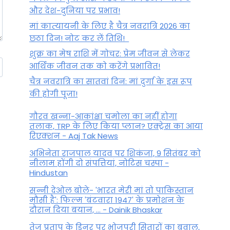
और देश-दुनिया पर प्रभाव!
मां कात्‍यायनी के लिए है चैत्र नवरात्रि 2026 का
छठा दिन! नोट कर लें तिथि!
शुक्र का मेष राशि में गोचर: प्रेम जीवन से लेकर
आर्थिक जीवन तक को करेंगे प्रभावित!
चैत्र नवरात्रि का सातवां दिन: मां दुर्गा के इस रूप
की होगी पूजा!
गौरव खन्ना-आकांक्षा चमोला का नहीं होगा
तलाक, TRP के लिए किया प्लान? एक्ट्रेस का आया
रिएक्शन - Aaj Tak News
अभिनेता राजपाल यादव पर शिकंजा, 9 सितंबर को
नीलाम होंगी दो संपत्तियां, नोटिस चस्पा -
Hindustan
सन्नी देओल बोले- 'भारत मेरी मां तो पाकिस्तान
मौसी है': फिल्म 'बंटवारा 1947' के प्रमोशन के
दौरान दिया बयान, ... - Dainik Bhaskar
तेज प्रताप के डिनर पर भोजपुरी सितारों का बवाल,