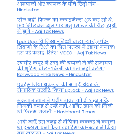
आम्रपाली और काजल के बीच छिड़ी जंग -
Hindustan
'रील नहीं, फिल्म का क्लाइमैक्स शूट कर रहे थे',
150 मिलियन व्यूज पार अनुपम खेर की रील, खुशी
से झूमे - Aaj Tak News
Lock Upp: 'ये निब्बा-निब्बी वाला प्यार', हर्षद-
शिवांगी के रिश्ते का प्रिंस नरूला ने उड़ाया मजाक!
हंस पड़े फराह-रितेश, VIDEO - Aaj Tak News
रणबीर कपूर ने रबड़ की चप्पलों में की रामायण
की शूटिंग, बोले- 'किसी को पता नहीं चलेगा',
Bollywood Hindi News - Hindustan
एक्ट्रेस जिया शंकर ने की सगाई, शेयर की
रोमांटिक तस्वीरें, किया LipLock - Aaj Tak News
सलमान खान ने प्रदीप रावत को दी श्रद्धांजलि,
जिनकी वजह से उन्हें नहीं, आमिर खान को मिली
थी फिल्म 'गजनी' - Navbharat Times
शादी नहीं, इस वजह से दीपिका कक्कड़ ने कबूला
था इस्लाम, बनी फैजा इब्राहिम! को-स्टार ने किया
बड़ा खुलासा - Aaj Tak News