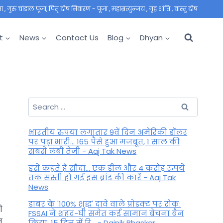
 गुरु चांडाल पूजा, पितृ दोष निवारण - पूजा , महाम्रत्युन्जय , गृह शांति , वास्तु दोष
t
News
Contact Us
Blog
Dhyan
Search
for:
भारतीय रुपया लगातार 9वें दिन अमेरिकी डॉलर
पर पड़ा भारी... 165 पैसे हुआ मजबूत, 1 साल की
सबसे लंबी तेजी - Aaj Tak News
इसे कहते हैं सौदा... एक डील और 4 करोड़ रुपये
तक सस्ती हो गई इस ब्रांड की कारें - Aaj Tak
News
डाबर के '100% शुद्ध' दावे वाले प्रोडक्ट पर रोक:
ी
FSSAI ने शहद-घी समेत कई सामान बेचना बैन
म
किया; 15 दिन में रि... - Dainik Bhaskar