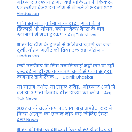
मोहम्मद इरफान समेत कई पाकिस्तानी क्रिकेटर
पर लगेगा बैन? इस लीग में खेलने से भड़का PCB -
Hindustan
पाकिस्तानी मुक्केबाज के बाद युगांडा के 4
खिलाड़ी भी 'गायब', कॉमनवेल्थ गेम्स के बाद
ग्लासगो में मचा हड़कंप - Aaj Tak News
भारतीय टीम के हारने से अजिंक्य रहाणे का मन
दुखी, गौतम गंभीर को दिया एक बड़ा मैसेज -
Hindustan
क्यों वर्ल्डकप के लिए क्वालिफाई नहीं कर पा रही
वेस्टइंडीज: टी-20 के कारण वनडे से फोकस हटा,
कमजोर डोमेस्टिक ... - Dainik Bhaskar
ना गौतम गंभीर, ना राहुल द्रव‍िड़... मोहम्मद शमी ने
बताया अपना फेवरेट टीम इंड‍िया का कोच - Aaj
Tak News
2027 वनडे वर्ल्ड कप पर आया बड़ा अपडेट, ICC ने
किया शेड्यूल का एलान नोट कर लीजिए डेट्स -
ABP News
भारत में 1950 के दशक में कितने रुपये लीटर था