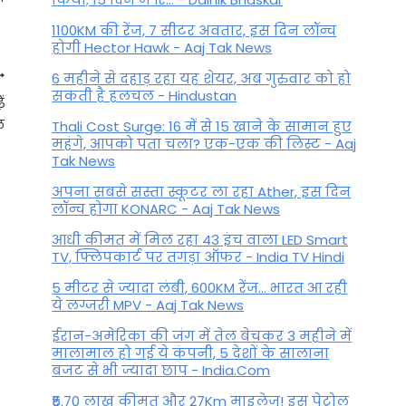
1100KM की रेंज, 7 सीटर अवतार, इस दिन लॉन्च
होगी Hector Hawk - Aaj Tak News
6 महीने से दहाड़ रहा यह शेयर, अब गुरुवार को हो
सकती है हलचल - Hindustan
ं
ल
Thali Cost Surge: 16 में से 15 खाने के सामान हुए
महंगे, आपको पता चला? एक-एक की लिस्ट - Aaj
Tak News
अपना सबसे सस्ता स्कूटर ला रहा Ather, इस दिन
लॉन्च होगा KONARC - Aaj Tak News
आधी कीमत में मिल रहा 43 इंच वाला LED Smart
TV, फ्लिपकार्ट पर तगड़ा ऑफर - India TV Hindi
5 मीटर से ज्यादा लंबी, 600KM रेंज... भारत आ रही
ये लग्जरी MPV - Aaj Tak News
Shardiya Navratri 2025: अष्टमी
ईरान-अमेरिका की जंग में तेल बेचकर 3 महीने में
और नवमी को भूलकर भी न करें ये
मालामाल हो गई ये कंपनी, 5 देशों के सालाना
बजट से भी ज्यादा छाप - India.Com
गलती, जानें नवरात्र का व्रत खोलने
का तरीका
₹5.70 लाख कीमत और 27Km माइलेज! इस पेट्रोल