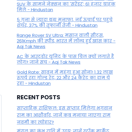
SUV के सामने नेक्सन का 'सरेंडर'; 61 हजार ग्राहक
मिले - Hindustan
By
September 29, 2025
5 गुना से ज्यादा बढ़ा मुनाफा, नई ऊंचाई पर पहुंचे
शेयर, 37% की तूफानी तेजी - Hindustan
Range Rover SV Ultra: मसाज वाली सीट्स,
261Kmph की स्पीड, भारत में लॉन्च हुई खास कार -
Aaj Tak News
AC के आउटडोर यूनिट के पास ग्रिल क्यों लगाते हैं
लोग? जाने सच - Aaj Tak News
Gold Rate: सावन में महंगा हुआ सोना! 1.32 लाख
रुपये रहा गोल्ड रेट, 22 और 24 कैरेट का दाम ये
रहा - Hindustan
RECENT POSTS
साप्ताहिक राशिफल: इस सप्ताह मिलेगा भगवान
राम का आशीर्वाद, जानें कब मनाया जाएगा राम
नवमी का त्योहार?
मंगल का कुंभ राशि में उदय: जानें स्‍टॉक मार्केट