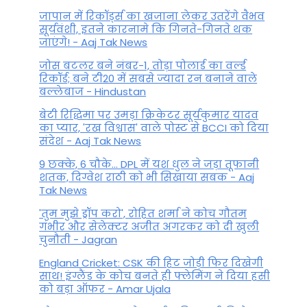
जापान में रिकॉर्ड्स का खजाना लेकर उतरेंगे वैभव
सूर्यवंशी, इतने कारनामे कि गिनते-गिनते थक
जाएंगे! - Aaj Tak News
जोस बटलर बने नंबर-1, तोड़ा पोलार्ड का वर्ल्ड
रिकॉर्ड; बने टी20 में सबसे ज्यादा रन बनाने वाले
बल्लेबाज - Hindustan
बेटी र‍िद्ध‍िमा पर उमड़ा क्रिकेटर सूर्यकुमार यादव
का प्यार, 'रख विश्वास' वाले पोस्ट से BCCI को दिया
संदेश - Aaj Tak News
9 छक्के, 6 चौके... DPL में यश धुल ने जड़ा तूफानी
शतक, द‍िग्वेश राठी को भी स‍िखाया सबक - Aaj
Tak News
'तुम मुझे ड्रॉप करो', रोहित शर्मा ने कोच गौतम
गंभीर और सेलेक्टर अजीत अगरकर को दी खुली
चुनौती - Jagran
England Cricket: CSK की हिट जोड़ी फिर दिखेगी
साथ! इंग्लैंड के कोच बनते ही फ्लेमिंग ने दिया हसी
को बड़ा ऑफर - Amar Ujala