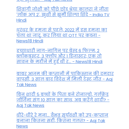
शिवांगी जोशी को पीछे छोड़ श्रेया कालरा ने जीता
'लॉक अप 2', खुशी से झूमीं शिल्पा शिंदे - India TV
Hindi
धुरंधर के हमजा से पहले, 2022 में इस हमजा का
चला था जादू, कर लिया था OTT पर कब्जा -
News18 Hindi
इच्छाधारी नाग-नागिन पर बेस्ड 6 फिल्म, 2
ब्लॉकबस्टर, 3 फ्लॉप और 1 डिजास्टर; एक तो
सावन के महीने में हुई थी र... - News18 Hindi
बाबर आजम की कप्तानी में पाकिस्तान की दमदार
वापसी, 3 साल बाद विदेश में मिली टेस्ट जीत - Aaj
Tak News
बिन शादी 5 बच्चों के पिता बने रोनाल्डो, गर्लफ्रेंड
जॉर्जिना संग 10 साल का साथ, अब करेंगे शादी? -
Aaj Tak News
धीरे-धीरे रे मना… वैभव सूर्यवंशी को उप-कप्तान
बनाना कितना सही, कितना गलत? - Aaj Tak
News