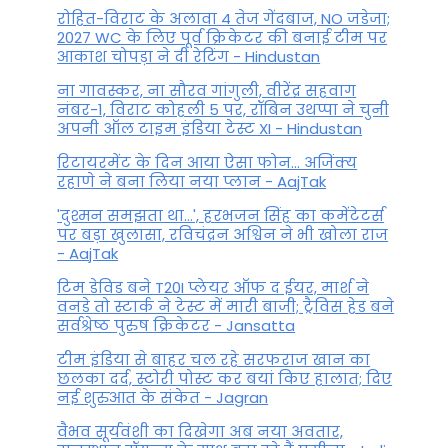
रोहित-विराट के अलावा 4 तेज गेंदबाज, NO जडेजा;
2027 WC के लिए पूर्व क्रिकेटर की बनाई टीम पर
आकाश चोपड़ा ने दी रेटिंग - Hindustan
ना गावस्कर, ना सौरव गांगुली, वीरेंद्र सहवाग
नंबर-1, विराट कोहली 5 पर, रॉबिन उथप्पा ने चुनी
अपनी ऑल टाइम इंडिया टेस्ट XI - Hindustan
रिटायरमेंट के दिन आया ऐसा फोन... अजिंक्य
रहाणे ने बना लिया नया प्लान - AajTak
'दुश्मन समझता था...', हरभजन सिंह का कमेंटेटर्स
पर बड़ा खुलासा, रव‍िचंद्रन अश्विन ने भी खोला राज
- AajTak
टिम डेविड बने T20I प्लेयर ऑफ द ईयर, मार्श ने
वनडे तो स्टार्क ने टेस्ट में मारी बाजी; ट्रैविस हेड बने
सर्वश्रेष्ठ पुरुष क्रिकेटर - Jansatta
टीम इंडिया से बाहर चल रहे सरफराज खान का
छलका दर्द, स्टोरी पोस्ट कर बयां किए हालात; दिए
नई शुरुआत के संकेत - Jagran
वैभव सूर्यवंशी का दिखेगा अब नया अवतार,