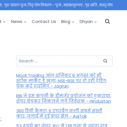
 गुरु चांडाल पूजा, पितृ दोष निवारण - पूजा , महाम्रत्युन्जय , गृह शांति , वास्तु दोष
t
News
Contact Us
Blog
Dhyan
Search
for:
Mock Trading: आज शनिवार 8 अगस्त को भी
स्टॉक मार्केट है खुला, NSE-BSE पर हो रही ट्रेडिंग;
चेक करें टाइमिंग - Jagran
RBI ने इस कंपनी के डीमर्जर प्रपोजल को ठुकराया,
शेयर बेचकर निकलने लगे निवेशक - Hindustan
360 डिग्री कैमरा, 6 एयरबैग वाली सबसे सस्ती
कार, जुलाई में हुई बंपर सेल - AajTak
,
53 रुपये का शेयर, IPO में 138 गुना से ज्यादा दांव,