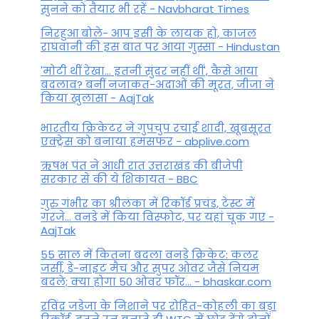
सुनने को तैयार भी रहें - Navbharat Times
निरहुआ बोले- आप इसी के लायक हो, काजल
राघवानी की इस बात पर आया गुस्सा - Hindustan
'मोटी थीं रेखा... इतनी सुंदर नहीं थीं', कैसे आया
बदलाव? बनीं नजाकत-अदाओं की मूरत, जीजा ने
किया खुलासा - AajTak
भारतीय क्रिकेटर ने गुपचुप रचाई शादी, खूबसूरत
एक्ट्रेस को बनाया हमसफर - abplive.com
ऋषभ पंत ने आधी रात उत्तराखंड की बीजेपी
सरकार से की ये शिकायत - BBC
गुरु गंभीर का श्रीलंका में र‍िकॉर्ड प्रचंड, टेस्ट में
गरजे... वनडे में किया व‍िस्फोट, पर यहां चूक गए -
AajTak
55 साल में कितना बदला वनडे क्रिकेट: कलर
जर्सी, डे-नाइट मैच और सुपर ओवर जैसे नियम
बदले; क्या होगा 50 ओवर फॉर... - bhaskar.com
रविंद्र जडेजा के निशाने पर रोहित-कोहली का बड़ा