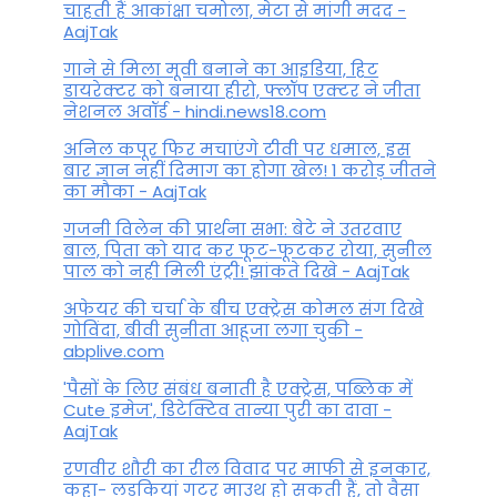
चाहती हैं आकांक्षा चमोला, मेटा से मांगी मदद -
AajTak
गाने से मिला मूवी बनाने का आइडिया, हिट
डायरेक्टर को बनाया हीरो, फ्लॉप एक्टर ने जीता
नेशनल अवॉर्ड - hindi.news18.com
अनिल कपूर फिर मचाएंगे टीवी पर धमाल, इस
बार ज्ञान नहीं दिमाग का होगा खेल! 1 करोड़ जीतने
का मौका - AajTak
गजनी विलेन की प्रार्थना सभा: बेटे ने उतरवाए
बाल, पिता को याद कर फूट-फूटकर रोया, सुनील
पाल को नही मिली एंट्री! झांकते दिखे - AajTak
अफेयर की चर्चा के बीच एक्ट्रेस कोमल संग दिखे
गोविंदा, बीवी सुनीता आहूजा लगा चुकी -
abplive.com
'पैसों के लिए संबंध बनाती है एक्ट्रेस, पब्लिक में
Cute इमेज', डिटेक्टिव तान्या पुरी का दावा -
AajTak
रणवीर शौरी का रील विवाद पर माफी से इनकार,
कहा- लड़कियां गटर माउथ हो सकती हैं, तो वैसा