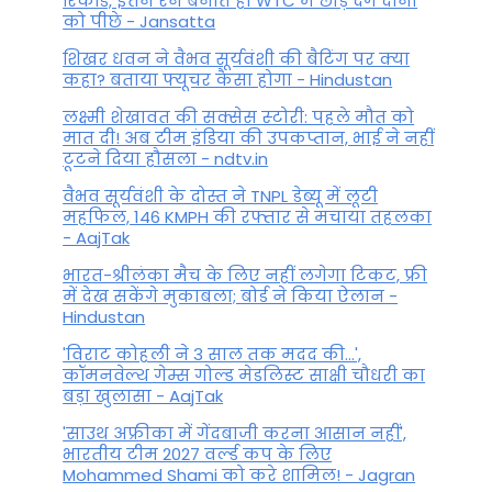
रिकॉर्ड, इतने रन बनाते ही WTC में छोड़ देंगे दोनों
को पीछे - Jansatta
शिखर धवन ने वैभव सूर्यवंशी की बैटिंग पर क्या
कहा? बताया फ्यूचर कैसा होगा - Hindustan
लक्ष्मी शेखावत की सक्‍सेस स्‍टोरी: पहले मौत को
मात दी! अब टीम इंडिया की उपकप्तान, भाई ने नहीं
टूटने दिया हौसला - ndtv.in
वैभव सूर्यवंशी के दोस्त ने TNPL डेब्यू में लूटी
महफिल, 146 KMPH की रफ्तार से मचाया तहलका
- AajTak
भारत-श्रीलंका मैच के लिए नहीं लगेगा टिकट, फ्री
में देख सकेंगे मुकाबला; बोर्ड ने किया ऐलान -
Hindustan
'विराट कोहली ने 3 साल तक मदद की...',
कॉमनवेल्थ गेम्स गोल्ड मेडलिस्ट साक्षी चौधरी का
बड़ा खुलासा - AajTak
'साउथ अफ्रीका में गेंदबाजी करना आसान नहीं',
भारतीय टीम 2027 वर्ल्‍ड कप के लिए
Mohammed Shami को करे शामिल! - Jagran