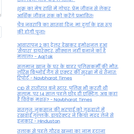
शुक्र का मेष राशि में गोचर: प्रेम जीवन से लेकर
आर्थिक जीवन तक को करेंगे प्रभावित!
चैत्र नवरात्रि का सातवां दिन: मां दुर्गा के इस रूप
की होगी पूजा!
आवारापन 2 का ट्रेलर देखकर इमोशनल हुआ
'सैयारा' डायरेक्टर, सीक्वल नहीं बनाने का है
मलाल? - AajTak
सलमान खान के घर के बाहर पुलिसकर्मी की मौत,
लॉरेंस बिश्नोई गैंग से एक्टर की सुरक्षा में थे तैनात:
रिपोर्ट - Navbharat Times
CID से रातोंरात बने स्टार, पुलिस भी करती थी
सलाम, पर 14 साल पहले छोड़ दी एक्टिंग, अब कहां
हैं विवेक मशरू? - Navbharat Times
सतलुज: नुकसान की भरपाई को गुरुद्वारों में
रखवाईं गुल्लकें, डायरेक्टर ने किया मदद लेने से
इनकार - Hindustan
तलाक से पहले गौरव खन्ना का नाम हटाना