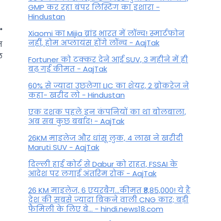
GMP कर रहा बंपर लिस्टिंग का इशारा -
Hindustan
Xiaomi का Mijia ब्रांड भारत में लॉन्च! स्मार्टफोन
नहीं, होम अप्लायंस होंगे लॉन्च - AajTak
ज
ल
Fortuner को टक्कर देने आई SUV, 3 महीने में ही
बढ़ गई कीमत - AajTak
60% से ज्यादा उछलेगा LIC का शेयर, 2 ब्रोकरेज ने
कहा- खरीद लो - Hindustan
एक दशक पहले इन कंपनियों का था बोलबाला,
अब सब कुछ बर्बाद! - AajTak
26KM माइलेज और धांसू लुक, 4 लाख ने खरीदी
Maruti SUV - AajTak
Aaj ka Panchang: आज का
दिल्ली हाई कोर्ट से Dabur को राहत, FSSAI के
आदेश पर लगाई अंतरिम रोक - AajTak
पंचांग, 17 अप्रैल 2023, सोमवार
26 KM माइलेज, 6 एयरबैग...कीमत ₹8,85,000! ये है
By
April 17, 2023
देश की सबसे ज्यादा बिकने वाली CNG कार; बड़ी
फैमिली के लिए बे... - hindi.news18.com