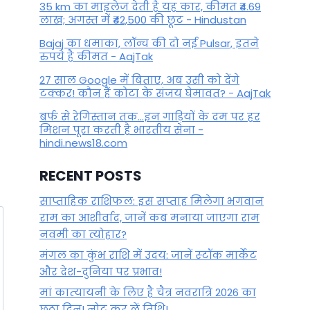
35 km का माइलेज देती है यह कार, कीमत ₹4.69
लाख; अगस्त में ₹42,500 की छूट - Hindustan
Bajaj का धमाका, लॉन्च की दो नई Pulsar, इतने
रुपये है कीमत - AajTak
27 साल Google में बिताए, अब उसी को देंगे
टक्कर! कौन हैं कोटा के संजय घेमावत? - AajTak
बर्फ से रेगिस्तान तक...इन गाड़ियों के दम पर हर
मिशन पूरा करती है भारतीय सेना -
hindi.news18.com
RECENT POSTS
साप्ताहिक राशिफल: इस सप्ताह मिलेगा भगवान
राम का आशीर्वाद, जानें कब मनाया जाएगा राम
नवमी का त्योहार?
मंगल का कुंभ राशि में उदय: जानें स्‍टॉक मार्केट
और देश-दुनिया पर प्रभाव!
मां कात्‍यायनी के लिए है चैत्र नवरात्रि 2026 का
छठा दिन! नोट कर लें तिथि!