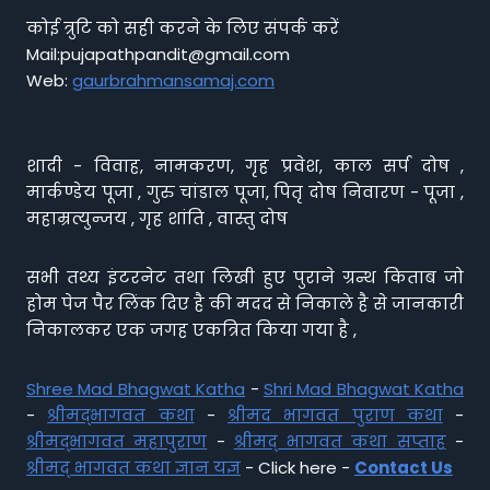
कोई त्रुटि को सही करने के लिए संपर्क करें
Mail:pujapathpandit@gmail.com
Web:
gaurbrahmansamaj.com
शादी - विवाह, नामकरण, गृह प्रवेश, काल सर्प दोष ,
मार्कण्डेय पूजा , गुरु चांडाल पूजा, पितृ दोष निवारण - पूजा ,
महाम्रत्युन्जय , गृह शांति , वास्तु दोष
सभी तथ्य इंटरनेट तथा लिखी हुए पुराने ग्रन्थ किताब जो
होम पेज पैर लिंक दिए है की मदद से निकाले है से जानकारी
निकालकर एक जगह एकत्रित किया गया है ,
Shree Mad Bhagwat Katha
-
Shri Mad Bhagwat Katha
-
श्रीमद्भागवत कथा
-
श्रीमद भागवत पुराण कथा
-
श्रीमद्भागवत महापुराण
-
श्रीमद् भागवत कथा सप्ताह
-
श्रीमद् भागवत कथा ज्ञान यज्ञ
- Click here -
Contact Us