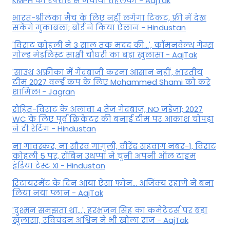
KMPH की रफ्तार से मचाया तहलका - AajTak
भारत-श्रीलंका मैच के लिए नहीं लगेगा टिकट, फ्री में देख
सकेंगे मुकाबला; बोर्ड ने किया ऐलान - Hindustan
'विराट कोहली ने 3 साल तक मदद की...', कॉमनवेल्थ गेम्स
गोल्ड मेडलिस्ट साक्षी चौधरी का बड़ा खुलासा - AajTak
'साउथ अफ्रीका में गेंदबाजी करना आसान नहीं', भारतीय
टीम 2027 वर्ल्‍ड कप के लिए Mohammed Shami को करे
शामिल! - Jagran
रोहित-विराट के अलावा 4 तेज गेंदबाज, NO जडेजा; 2027
WC के लिए पूर्व क्रिकेटर की बनाई टीम पर आकाश चोपड़ा
ने दी रेटिंग - Hindustan
ना गावस्कर, ना सौरव गांगुली, वीरेंद्र सहवाग नंबर-1, विराट
कोहली 5 पर, रॉबिन उथप्पा ने चुनी अपनी ऑल टाइम
इंडिया टेस्ट XI - Hindustan
रिटायरमेंट के दिन आया ऐसा फोन... अजिंक्य रहाणे ने बना
लिया नया प्लान - AajTak
'दुश्मन समझता था...', हरभजन सिंह का कमेंटेटर्स पर बड़ा
खुलासा, रव‍िचंद्रन अश्विन ने भी खोला राज - AajTak