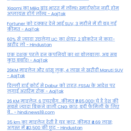
Xiaomi का Mijia ब्रांड भारत में लॉन्च! स्मार्टफोन नहीं, होम
अप्लायंस होंगे लॉन्च - AajTak
Fortuner को टक्कर देने आई SUV, 3 महीने में ही बढ़ गई
कीमत - AajTak
60% से ज्यादा उछलेगा LIC का शेयर, 2 ब्रोकरेज ने कहा-
खरीद लो - Hindustan
एक दशक पहले इन कंपनियों का था बोलबाला, अब सब
कुछ बर्बाद! - AajTak
26KM माइलेज और धांसू लुक, 4 लाख ने खरीदी Maruti SUV
- AajTak
दिल्ली हाई कोर्ट से Dabur को राहत, FSSAI के आदेश पर
लगाई अंतरिम रोक - AajTak
26 KM माइलेज, 6 एयरबैग...कीमत ₹8,85,000! ये है देश की
सबसे ज्यादा बिकने वाली CNG कार; बड़ी फैमिली के लिए
बे... - hindi.news18.com
35 km का माइलेज देती है यह कार, कीमत ₹4.69 लाख;
अगस्त में ₹42,500 की छूट - Hindustan