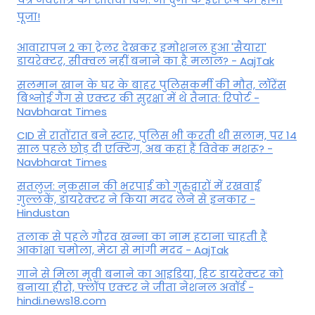
पूजा!
आवारापन 2 का ट्रेलर देखकर इमोशनल हुआ 'सैयारा'
डायरेक्टर, सीक्वल नहीं बनाने का है मलाल? - AajTak
सलमान खान के घर के बाहर पुलिसकर्मी की मौत, लॉरेंस
बिश्नोई गैंग से एक्टर की सुरक्षा में थे तैनात: रिपोर्ट -
Navbharat Times
CID से रातोंरात बने स्टार, पुलिस भी करती थी सलाम, पर 14
साल पहले छोड़ दी एक्टिंग, अब कहां हैं विवेक मशरू? -
Navbharat Times
सतलुज: नुकसान की भरपाई को गुरुद्वारों में रखवाईं
गुल्लकें, डायरेक्टर ने किया मदद लेने से इनकार -
Hindustan
तलाक से पहले गौरव खन्ना का नाम हटाना चाहती हैं
आकांक्षा चमोला, मेटा से मांगी मदद - AajTak
गाने से मिला मूवी बनाने का आइडिया, हिट डायरेक्टर को
बनाया हीरो, फ्लॉप एक्टर ने जीता नेशनल अवॉर्ड -
hindi.news18.com