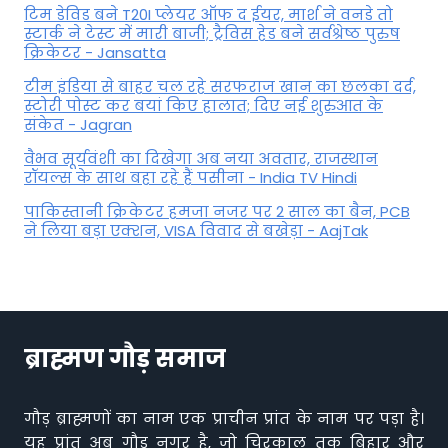
टिम डेविड बने T20I प्लेयर ऑफ द ईयर, मार्श ने वनडे तो
स्टार्क ने टेस्ट में मारी बाजी; ट्रैविस हेड बने सर्वश्रेष्ठ पुरुष
क्रिकेटर - Jansatta
टीम इंडिया से बाहर चल रहे सरफराज खान का छलका दर्द,
स्टोरी पोस्ट कर बयां किए हालात; दिए नई शुरुआत के
संकेत - Jagran
वैभव सूर्यवंशी का दिखेगा अब नया अवतार, राजस्थान
रॉयल्स के साथ बहा रहे हैं पसीना - India TV Hindi
पाकिस्तानी क्रिकेटर हमजा नजर पर 2 साल का बैन, PCB
ने ल‍िया बड़ा एक्शन, VISA व‍िवाद से बखेड़ा - AajTak
ब्राह्मण गौड़ समाज
गौड़ ब्राह्मणों का नाम एक प्राचीन प्रांत के नाम पर पड़ा है।
यह प्रांत अब गौड़ नगर है, जो चिरकाल तक बिहार और