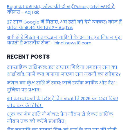
Bajaj का धमाका, लॉन्च की दो नई Pulsar, इतने रुपये है
कीमत - AajTak
27 साल Google में बिताए, अब उसी को देंगे टक्कर! कौन हैं
कोटा के संजय घेमावत? - AajTak
बर्फ से रेगिस्तान तक...इन गाड़ियों के दम पर हर मिशन पूरा
करती है भारतीय सेना - hindi.news18.com
RECENT POSTS
साप्ताहिक राशिफल: इस सप्ताह मिलेगा भगवान राम का
आशीर्वाद, जानें कब मनाया जाएगा राम नवमी का त्योहार?
मंगल का कुंभ राशि में उदय: जानें स्‍टॉक मार्केट और देश-
दुनिया पर प्रभाव!
मां कात्‍यायनी के लिए है चैत्र नवरात्रि 2026 का छठा दिन!
नोट कर लें तिथि!
शुक्र का मेष राशि में गोचर: प्रेम जीवन से लेकर आर्थिक
जीवन तक को करेंगे प्रभावित!
चैत्र नवरात्रि का सातवां दिन: मां दुर्गा के इस रूप की होगी