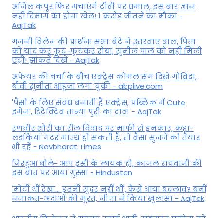
अनिल कपूर फिर मचाएंगे टीवी पर धमाल, इस बार ज्ञान
नहीं दिमाग का होगा खेल! 1 करोड़ जीतने का मौका -
AajTak
गजनी विलेन की प्रार्थना सभा: बेटे ने उतरवाए बाल, पिता
को याद कर फूट-फूटकर रोया, सुनील पाल को नही मिली
एंट्री! झांकते दिखे - AajTak
अफेयर की चर्चा के बीच एक्ट्रेस कोमल संग दिखे गोविंदा,
बीवी सुनीता आहूजा लगा चुकी - abplive.com
'पैसों के लिए संबंध बनाती है एक्ट्रेस, पब्लिक में Cute
इमेज', डिटेक्टिव तान्या पुरी का दावा - AajTak
रणवीर शौरी का रील विवाद पर माफी से इनकार, कहा-
लड़कियां गटर माउथ हो सकती हैं, तो वैसा सुनने को तैयार
भी रहें - Navbharat Times
निरहुआ बोले- आप इसी के लायक हो, काजल राघवानी की
इस बात पर आया गुस्सा - Hindustan
'मोटी थीं रेखा... इतनी सुंदर नहीं थीं', कैसे आया बदलाव? बनीं
नजाकत-अदाओं की मूरत, जीजा ने किया खुलासा - AajTak