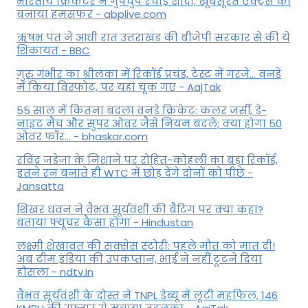
भारतीय क्रिकेटर ने गुपचुप रचाई शादी, खूबसूरत एक्ट्रेस को
बनाया हमसफर - abplive.com
ऋषभ पंत ने आधी रात उत्तराखंड की बीजेपी सरकार से की ये
शिकायत - BBC
गुरु गंभीर का श्रीलंका में र‍िकॉर्ड प्रचंड, टेस्ट में गरजे... वनडे
में किया व‍िस्फोट, पर यहां चूक गए - AajTak
55 साल में कितना बदला वनडे क्रिकेट: कलर जर्सी, डे-
नाइट मैच और सुपर ओवर जैसे नियम बदले; क्या होगा 50
ओवर फॉर... - bhaskar.com
रविंद्र जडेजा के निशाने पर रोहित-कोहली का बड़ा रिकॉर्ड,
इतने रन बनाते ही WTC में छोड़ देंगे दोनों को पीछे -
Jansatta
शिखर धवन ने वैभव सूर्यवंशी की बैटिंग पर क्या कहा?
बताया फ्यूचर कैसा होगा - Hindustan
लक्ष्मी शेखावत की सक्‍सेस स्‍टोरी: पहले मौत को मात दी!
अब टीम इंडिया की उपकप्तान, भाई ने नहीं टूटने दिया
हौसला - ndtv.in
वैभव सूर्यवंशी के दोस्त ने TNPL डेब्यू में लूटी महफिल, 146