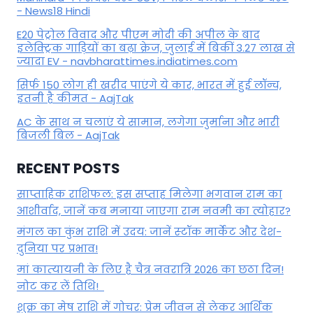
- News18 Hindi
E20 पेट्रोल विवाद और पीएम मोदी की अपील के बाद
इलेक्ट्रिक गाड़ियों का बढ़ा क्रेज, जुलाई में बिकीं 3.27 लाख से
ज्यादा EV - navbharattimes.indiatimes.com
सिर्फ 150 लोग ही खरीद पाएंगे ये कार, भारत में हुई लॉन्च,
इतनी है कीमत - AajTak
AC के साथ न चलाएं ये सामान, लगेगा जुर्माना और भारी
बिजली बिल - AajTak
RECENT POSTS
साप्ताहिक राशिफल: इस सप्ताह मिलेगा भगवान राम का
आशीर्वाद, जानें कब मनाया जाएगा राम नवमी का त्योहार?
मंगल का कुंभ राशि में उदय: जानें स्‍टॉक मार्केट और देश-
दुनिया पर प्रभाव!
मां कात्‍यायनी के लिए है चैत्र नवरात्रि 2026 का छठा दिन!
नोट कर लें तिथि!
शुक्र का मेष राशि में गोचर: प्रेम जीवन से लेकर आर्थिक