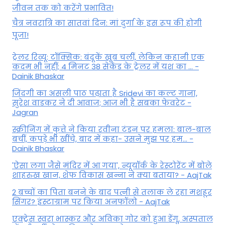
जीवन तक को करेंगे प्रभावित!
चैत्र नवरात्रि का सातवां दिन: मां दुर्गा के इस रूप की होगी
पूजा!
ट्रेलर रिव्यू: टॉक्सिक: बंदूकें खूब चलीं, लेकिन कहानी एक
कदम भी नहीं; 4 मिनट 38 सेकेंड के ट्रेलर में यश का ... -
Dainik Bhaskar
जिंदगी का असली पाठ पढ़ाता है Sridevi का कल्ट गाना,
सुरेश वाडकर ने दी आवाज; आज भी है सबका फेवरेट -
Jagran
स्क्रीनिंग में कुत्ते ने किया रवीना टंडन पर हमला: बाल-बाल
बचीं, कपड़े भी खींचे, बाद में कहा- उसने मुझ पर हम... -
Dainik Bhaskar
'ऐसा लगा जैसे मंदिर में आ गया', न्यूयॉर्क के रेस्टोरेंट में बोले
शाहरुख खान, शेफ विकास खन्ना ने क्या बताया? - AajTak
2 बच्चों का पिता बनने के बाद पत्नी से तलाक ले रहा मशहूर
सिंगर? इंस्टाग्राम पर किया अनफॉलो - AajTak
एक्ट्रेस स्वरा भास्कर और अविका गोर को हुआ डेंगू, अस्पताल