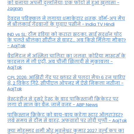
को बनाया अपनी दुल्हनिया; एक फोटो से हुआ खुलासा -
Jagran
देवदत्त पडिक्कल ने लगाया धमाकेदार शतक, वॉर्म-अप मैच
में श्रीलंकाई गेंदबाजों के छुड़ाए पसीने - India TV Hindi
IND vs SL: टीम इंड‍िया को करारा झटका, साई सुदर्शन चोट
के चलते श्रीलंका सीरीज से बाहर... अब किसे म‍िलेगा मौका?
- AajTak
बैडमिंटन में अश्मिता चालिहा का जलवा, कोरिया मास्टर्स के
फाइनल में ली एंट्री, अब चीनी खिलाड़ी से मुकाबला -
AajTak
CPL 2026: आखिरी गेंद पर ब्लंडर से पलटा मैच! 6 रन चाहिए
थे, 2 विकेट गिरे, सीपीएल ओपनर में ऐसे न‍िकला नतीजा -
AajTak
वेस्टइंडीज से दूसरे टेस्ट के बाद पाकिस्तानी क्रिकेटर पर
लगा दो साल का बैन, जानें वजह - ABP News
पाकिस्तान क्रिकेट को बाय-बाय कहेगा स्टार ऑलराउंडर?
लंबे समय से टीम से बाहर, अफवाहों पर तोड़ी चुप्पी - AajTak
क्या मोहम्मद शमी और भुवनेश्वर कुमार 2027 वर्ल्ड कप का