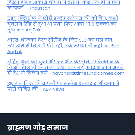
हिस्सा होंगे? आकाश चोपड़ा ने बताया कब तक हो जाएगा
कन्फर्म - Hindustan
एंड्रयू फ्लिंटॉफ ने छोड़ी इंग्लैंड लॉयन्स की कोच‍िंग, कभी
युवराज सिंह से हुआ था पंगा, फ‍िर आया था 6 छक्कों का
तूफान - AajTak
भारत-श्रीलंका टेस्ट सीरीज के लिए SLC का बड़ा दांव,
स्टेडियम में मिलेगी फ्री एंट्री, एक रुपया भी नहीं लगेगा -
AajTak
रोहित शर्मा को चुना ओपनर और कप्तान, पाकिस्तान के
किसी खिलाड़ी की तरफ देखा तक नहीं, शादाब खान अपने
ही देश में विलेन बने - navbharattimes.indiatimes.com
शुभमन गिल की वापसी पर सस्पेंस बरकरार, श्रीलंका ने
पारी घोषित की - ABP News
ब्राह्मण गौड़ समाज