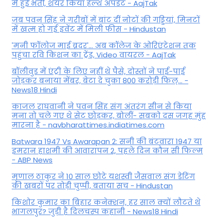
में हुईं भर्ती, शेयर किया हेल्थ अपडेट - AajTak
जब पवन सिंह ने गरीबों में बांट दीं नोटों की गड्डियां, मिनटों
में खत्म हो गई इवेंट में मिली फीस - Hindustan
'मनी फॉलोज माई ब्रदर'... अब कॉलेज के ओरिएंटेशन तक
पहुंचा रवि किशन का ट्रेंड, Video वायरल - AajTak
बॉलीवुड में एंट्री के लिए नहीं थे पैसे, दोस्तों ने पाई-पाई
जोड़कर बनाया मेंबर, बेटा दे चुका 800 करोड़ी फिल्... -
News18 Hindi
काजल राघवानी ने पवन सिंह संग अंतरंग सीन से किया
मना तो चले गए थे सेट छोड़कर, बोलीं- सबको दस जगह मुंह
मारना है - navbharattimes.indiatimes.com
Batwara 1947 Vs Awarapan 2: सनी की बंटवारा 1947 या
इमरान हाशमी की आवारापन 2, पहले दिन कौन सी फिल्म
- ABP News
मृणाल ठाकुर ने 10 साल छोटे यशस्वी जैसवाल संग डेटिंग
की खबरों पर तोड़ी चुप्पी, बताया सच - Hindustan
किशोर कुमार का बिहार कनेक्शन, हर साल क्यों लौटते थे
भागलपुर? जुड़ी है दिलचस्प कहानी - News18 Hindi