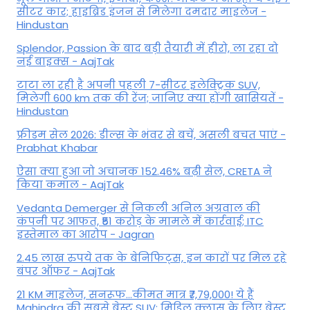
सीटर कार; हाइब्रिड इंजन से मिलेगा दमदार माइलेज -
Hindustan
Splendor, Passion के बाद बड़ी तैयारी में हीरो, ला रहा दो
नई बाइक्स - AajTak
टाटा ला रही है अपनी पहली 7-सीटर इलेक्ट्रिक SUV,
मिलेगी 600 km तक की रेंज; जानिए क्या होंगी खासियतें -
Hindustan
फ्रीडम सेल 2026: डील्स के भंवर से बचें, असली बचत पाएं -
Prabhat Khabar
ऐसा क्या हुआ जो अचानक 152.46% बढ़ी सेल, CRETA ने
किया कमाल - AajTak
Vedanta Demerger से निकली अनिल अग्रवाल की
कंपनी पर आफत, ₹51 करोड़ के मामले में कार्रवाई; ITC
इस्तेमाल का आरोप - Jagran
2.45 लाख रुपये तक के बेनिफिट्स, इन कारों पर मिल रहे
बंपर ऑफर - AajTak
21 KM माइलेज, सनरूफ...कीमत मात्र ₹7,79,000! ये हैं
Mahindra की सबसे बेस्ट SUV; मिडिल क्लास के लिए बेस्ट