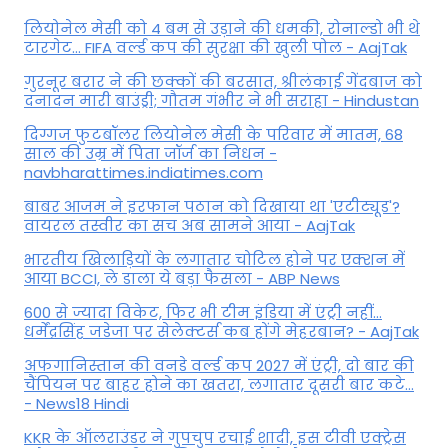
ल‍ियोनेल मेसी को 4 बम से उड़ाने की धमकी, रोनाल्डो भी थे
टारगेट... FIFA वर्ल्ड कप की सुरक्षा की खुली पोल - AajTak
गुरनूर बरार ने की छक्कों की बरसात, श्रीलंकाई गेंदबाज को
दनादन मारी बाउंड्री; गौतम गंभीर ने भी सराहा - Hindustan
दिग्गज फुटबॉलर लियोनेल मेसी के परिवार में मातम, 68
साल की उम्र में पिता जॉर्ज का निधन -
navbharattimes.indiatimes.com
बाबर आजम ने इरफान पठान को दिखाया था 'एटीट्यूड'?
वायरल तस्वीर का सच अब सामने आया - AajTak
भारतीय खिलाड़ियों के लगातार चोटिल होने पर एक्शन में
आया BCCI, ले डाला ये बड़ा फैसला - ABP News
600 से ज्यादा विकेट, फिर भी टीम इंडिया में एंट्री नहीं...
धर्मेंद्रसिंह जडेजा पर सेलेक्टर्स कब होंगे मेहरबान? - AajTak
अफगानिस्तान की वनडे वर्ल्ड कप 2027 में एंट्री, दो बार की
चैंपियन पर बाहर होने का खतरा, लगातार दूसरी बार कटे...
- News18 Hindi
KKR के ऑलराउंडर ने गुपचुप रचाई शादी, इस टीवी एक्ट्रेस