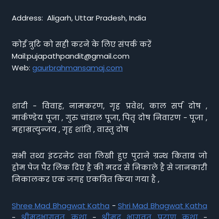
Address: Aligarh, Uttar Pradesh, India
कोई त्रुटि को सही करने के लिए संपर्क करें
Mail:pujapathpandit@gmail.com
Web:
gaurbrahmansamaj.com
शादी - विवाह, नामकरण, गृह प्रवेश, काल सर्प दोष ,
मार्कण्डेय पूजा , गुरु चांडाल पूजा, पितृ दोष निवारण - पूजा ,
महाम्रत्युन्जय , गृह शांति , वास्तु दोष
सभी तथ्य इंटरनेट तथा लिखी हुए पुराने ग्रन्थ किताब जो
होम पेज पैर लिंक दिए है की मदद से निकाले है से जानकारी
निकालकर एक जगह एकत्रित किया गया है ,
Shree Mad Bhagwat Katha
-
Shri Mad Bhagwat Katha
-
श्रीमद्भागवत कथा
-
श्रीमद भागवत पुराण कथा
-