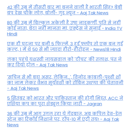
42 की उम्र में तीसरी बार मां बनने वाली हैं भारती सिंह? बेबी
बंप देख चौंके लोग, बोलीं- गुड न्यूज - Aaj Tak News
80 की उम्र में बिल्कुल अकेली हैं उषा नाडकर्णी, पति से नहीं
कोई नाता, बेटा नहीं मानता मां, एक्ट्रेस ने सुनाई - India TV
Hindi
एक ही घटना पर बनी 5 फिल्में, 3 हुईं फ्लॉप तो एक बन गई
कल्ट, 1 में थे 50 से भी ज्यादा हीरो-हीरोइन - News18 Hindi
लंका पहुंचे यशस्वी जायसवाल को 'टीचर' की तलाश, पंत ने
कर द‍िया ट्रोल - Aaj Tak News
'सचिन से भी बड़ा असर, लेकिन...', व‍िनोद कांबली-पृथ्वी शॉ
का नाम लेकर वैभव सूर्यवंशी को रॉबिन उथप्पा की चेतावनी
- Aaj Tak News
5 सितंबर को भारत और पाकिस्‍तान की होगी भिड़ंत, ACC ने
एशिया कप का पूरा शेड्यूल किया जारी - Jagran
36 की उम्र में आग उगल रहा ये गेंदबाज, अब कपिल देव-डेल
स्टेन का रिकॉर्ड निशाने पर, टॉप-10 में एंट्री तय! - Aaj Tak
News