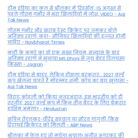
टीम इंडिया का कल से श्रीलंका में 'रिहर्सल', 15 अगस्त से
पहले गौतम गंभीर ने भरा ख‍िलाड़‍ियों में जोश, VIDEO - Aaj
Tak News
गौतम गंभीर और खराब टेस्ट क्रिकेट पर जमकर बोले
अजिंक्य रहाणे, कहा- सीनियर खिलाड़ियों की इज्जत होनी
चाहिए - Navbharat Times
माही के कमरे का वो एक सख्त नियम, संन्यास के बाद
अजिंक्‍य रहाणे ने सुनाया MS Dhoni से जुड़ा बेहद दिलचस्प
किस्सा - Jagran
टीम इंडिया से बाहर, लेकिन हौसला बरकरार... 2027 वर्ल्ड
कप खेलना चाहते हैं मोहम्मद शमी, कोच का बड़ा खुलासा -
Aaj Tak News
विराट कोहली को किया नजरअंदाज, इस भारतीय को दी
तरजीह; 2027 वर्ल्ड कप में किन तीन बैटर के लिए बेकरार
हाशिम अमला? - Hindustan
सचिन तेंदुलकर-वीरेंद्र सहवाग या सौरव गांगुली, किस
रिटायर्ड क्रिकेटर को मिलती - ABP News
श्रीलंका में फेल हुए तो मचेगा भूचाल! अजीत अगरकर की