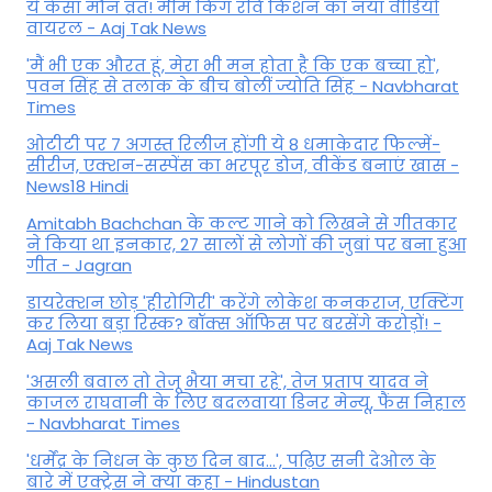
ये कैसा मौन व्रत! मीम किंग रवि किशन का नया वीडियो
वायरल - Aaj Tak News
'मैं भी एक औरत हूं, मेरा भी मन होता है कि एक बच्चा हो',
पवन सिंह से तलाक के बीच बोलीं ज्योति सिंह - Navbharat
Times
ओटीटी पर 7 अगस्त रिलीज होंगी ये 8 धमाकेदार फिल्में-
सीरीज, एक्शन-सस्पेंस का भरपूर डोज, वीकेंड बनाएं खास -
News18 Hindi
Amitabh Bachchan के कल्ट गाने को लिखने से गीतकार
ने किया था इनकार, 27 सालों से लोगों की जुबां पर बना हुआ
गीत - Jagran
डायरेक्शन छोड़ 'हीरोगिरी' करेंगे लोकेश कनकराज, एक्टिंग
कर लिया बड़ा रिस्क? बॉक्स ऑफिस पर बरसेंगे करोड़ों! -
Aaj Tak News
'असली बवाल तो तेजू भैया मचा रहे', तेज प्रताप यादव ने
काजल राघवानी के लिए बदलवाया डिनर मेन्यू, फैंस न‍िहाल
- Navbharat Times
'धर्मेंद्र के निधन के कुछ दिन बाद...', पढ़िए सनी देओल के
बारे में एक्ट्रेस ने क्या कहा - Hindustan