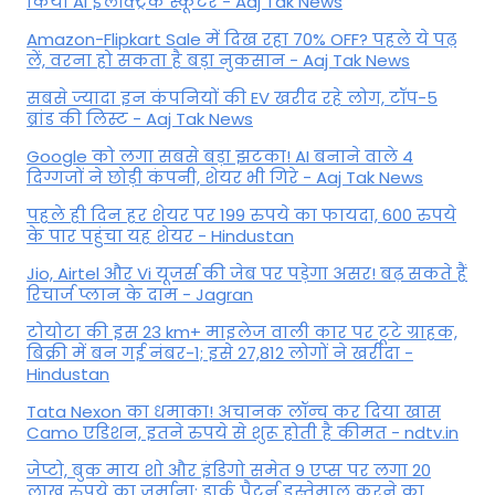
किया AI इलेक्ट्रिक स्कूटर - Aaj Tak News
Amazon-Flipkart Sale में दिख रहा 70% OFF? पहले ये पढ़
लें, वरना हो सकता है बड़ा नुकसान - Aaj Tak News
सबसे ज्यादा इन कंपनियों की EV खरीद रहे लोग, टॉप-5
ब्रांड की लिस्ट - Aaj Tak News
Google को लगा सबसे बड़ा झटका! AI बनाने वाले 4
दिग्गजों ने छोड़ी कंपनी, शेयर भी गिरे - Aaj Tak News
पहले ही दिन हर शेयर पर 199 रुपये का फायदा, 600 रुपये
के पार पहुंचा यह शेयर - Hindustan
Jio, Airtel और Vi यूजर्स की जेब पर पड़ेगा असर! बढ़ सकते हैं
रिचार्ज प्लान के दाम - Jagran
टोयोटा की इस 23 km+ माइलेज वाली कार पर टूटे ग्राहक,
बिक्री में बन गई नंबर-1; इसे 27,812 लोगों ने खरीदा -
Hindustan
Tata Nexon का धमाका! अचानक लॉन्च कर दिया खास
Camo एडिशन, इतने रुपये से शुरू होती है कीमत - ndtv.in
जेप्टो, बुक माय शो और इंडिगो समेत 9 एप्स पर लगा 20
लाख रुपये का जुर्माना; डार्क पैटर्न इस्तेमाल करने का