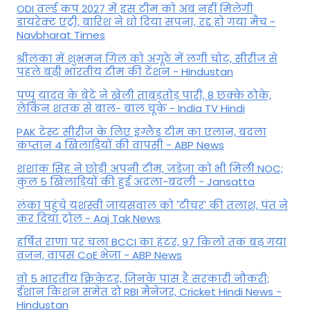
ODI वर्ल्ड कप 2027 में इस टीम को अब नहीं मिलेगी
डायरेक्ट एंट्री, बारिश ने धो दिया सपना, रद्द हो गया मैच -
Navbharat Times
श्रीलंका में शुभमन गिल को अंगूठे में लगी चोट, सीरीज से
पहले बढ़ी भारतीय टीम की टेंशन - Hindustan
पप्पू यादव के बेटे ने खेली ताबड़तोड़ पारी, 8 छक्के ठोके,
लेकिन शतक से बाल- बाल चूके - India TV Hindi
PAK टेस्ट सीरीज के लिए इंग्लैंड टीम का एलान, बदला
कप्तान 4 खिलाड़ियों की वापसी - ABP News
शशांक सिंह ने छोड़ी अपनी टीम, जडेजा को भी मिली NOC;
कुल 5 खिलाड़ियों की हुई अदला-बदली - Jansatta
लंका पहुंचे यशस्वी जायसवाल को 'टीचर' की तलाश, पंत ने
कर द‍िया ट्रोल - Aaj Tak News
हर्षित राणा पर चला BCCI का हंटर, 97 किलो तक बढ़ गया
वजन, वापस CoE भेजा - ABP News
वो 5 भारतीय क्रिकेटर, जिनके पास है सरकारी नौकरी;
ईशान किशन समेत दो RBI मैनेजर, Cricket Hindi News -
Hindustan