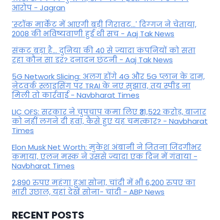
आरोप - Jagran
'स्‍टॉक मार्केट में आएगी बड़ी गिरावट...' दिग्‍गज ने चेताया,
2008 की भविष्यवाणी हुई थी सच - Aaj Tak News
संकट बड़ा है... दुनिया की 40 से ज्यादा कंपनियों को सता
रहा कौन सा डर? दनादन छंटनी - Aaj Tak News
5G Network Slicing: अलग होंगे 4G और 5G प्लान के दाम,
नेटवर्क स्लाइसिंग पर TRAI के नए सुझाव, तय स्पीड ना
मिली तो कार्रवाई - Navbharat Times
LIC OFS: सरकार ने चुपचाप कमा लिए ₹31,522 करोड़, बाजार
को नहीं लगने दी हवा, कैसे हुए यह चमत्कार? - Navbharat
Times
Elon Musk Net Worth: मुकेश अंबानी ने जितना जिंदगीभर
कमाया, एलन मस्क ने उससे ज्यादा एक दिन में गंवाया -
Navbharat Times
2,890 रुपए महंगा हुआ सोना, चांदी में भी 6,200 रुपए का
भारी उछाल, यहां देखें सोना- चांदी - ABP News
RECENT POSTS