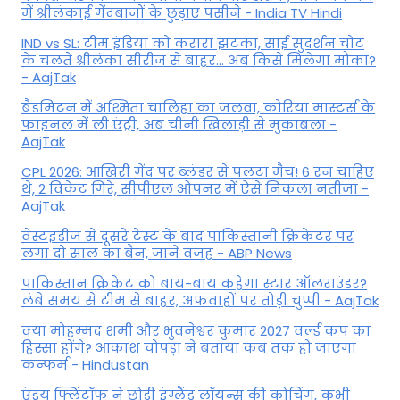
में श्रीलंकाई गेंदबाजों के छुड़ाए पसीने - India TV Hindi
IND vs SL: टीम इंड‍िया को करारा झटका, साई सुदर्शन चोट
के चलते श्रीलंका सीरीज से बाहर... अब किसे म‍िलेगा मौका?
- AajTak
बैडमिंटन में अश्मिता चालिहा का जलवा, कोरिया मास्टर्स के
फाइनल में ली एंट्री, अब चीनी खिलाड़ी से मुकाबला -
AajTak
CPL 2026: आखिरी गेंद पर ब्लंडर से पलटा मैच! 6 रन चाहिए
थे, 2 विकेट गिरे, सीपीएल ओपनर में ऐसे न‍िकला नतीजा -
AajTak
वेस्टइंडीज से दूसरे टेस्ट के बाद पाकिस्तानी क्रिकेटर पर
लगा दो साल का बैन, जानें वजह - ABP News
पाकिस्तान क्रिकेट को बाय-बाय कहेगा स्टार ऑलराउंडर?
लंबे समय से टीम से बाहर, अफवाहों पर तोड़ी चुप्पी - AajTak
क्या मोहम्मद शमी और भुवनेश्वर कुमार 2027 वर्ल्ड कप का
हिस्सा होंगे? आकाश चोपड़ा ने बताया कब तक हो जाएगा
कन्फर्म - Hindustan
एंड्रयू फ्लिंटॉफ ने छोड़ी इंग्लैंड लॉयन्स की कोच‍िंग, कभी