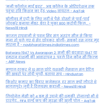
'मनी फॉलोज माई ब्रदर'... अब कॉलेज के ओरिएंटेशन तक
पहुंचा रवि किशन का ट्रेंड, Video वायरल - AajTak
बॉलीवुड में एंट्री के लिए नहीं थे पैसे, दोस्तों ने पाई-पाई
जोड़कर बनाया मेंबर, बेटा दे चुका 800 करोड़ी फिल्... -
News18 Hindi
काजल राघवानी ने पवन सिंह संग अंतरंग सीन से किया
मना तो चले गए थे सेट छोड़कर, बोलीं- सबको दस जगह मुंह
मारना है - navbharattimes.indiatimes.com
Batwara 1947 Vs Awarapan 2: सनी की बंटवारा 1947 या
इमरान हाशमी की आवारापन 2, पहले दिन कौन सी फिल्म
- ABP News
मृणाल ठाकुर ने 10 साल छोटे यशस्वी जैसवाल संग डेटिंग
की खबरों पर तोड़ी चुप्पी, बताया सच - Hindustan
किशोर कुमार का बिहार कनेक्शन, हर साल क्यों लौटते थे
भागलपुर? जुड़ी है दिलचस्प कहानी - News18 Hindi
ल‍ियोनेल मेसी को 4 बम से उड़ाने की धमकी, रोनाल्डो भी थे
टारगेट... FIFA वर्ल्ड कप की सुरक्षा की खुली पोल - AajTak