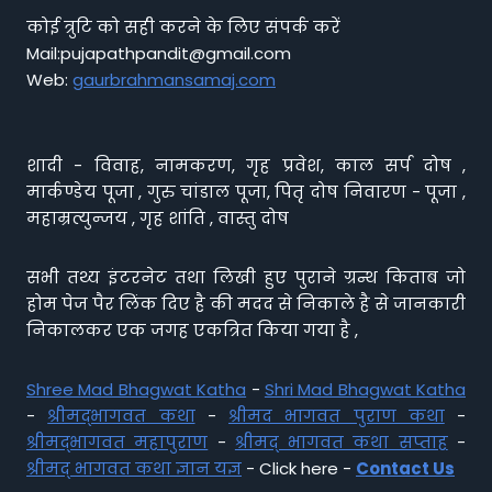
कोई त्रुटि को सही करने के लिए संपर्क करें
Mail:pujapathpandit@gmail.com
Web:
gaurbrahmansamaj.com
शादी - विवाह, नामकरण, गृह प्रवेश, काल सर्प दोष ,
मार्कण्डेय पूजा , गुरु चांडाल पूजा, पितृ दोष निवारण - पूजा ,
महाम्रत्युन्जय , गृह शांति , वास्तु दोष
सभी तथ्य इंटरनेट तथा लिखी हुए पुराने ग्रन्थ किताब जो
होम पेज पैर लिंक दिए है की मदद से निकाले है से जानकारी
निकालकर एक जगह एकत्रित किया गया है ,
Shree Mad Bhagwat Katha
-
Shri Mad Bhagwat Katha
-
श्रीमद्भागवत कथा
-
श्रीमद भागवत पुराण कथा
-
श्रीमद्भागवत महापुराण
-
श्रीमद् भागवत कथा सप्ताह
-
श्रीमद् भागवत कथा ज्ञान यज्ञ
- Click here -
Contact Us