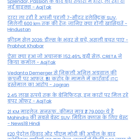
Splendor, Passion के बाद बड़ी तैयारी में हीरो, ला रहा दो
नई बाइक्स - AajTak
टाटा ला रही है अपनी पहली 7-सीटर इलेक्ट्रिक SUV,
मिलेगी 600 km तक की रेंज; जानिए क्या होंगी खासियतें -
Hindustan
फ्रीडम सेल 2026: डील्स के भंवर से बचें, असली बचत पाएं -
Prabhat Khabar
ऐसा क्या हुआ जो अचानक 152.46% बढ़ी सेल, CRETA ने
किया कमाल - AajTak
Vedanta Demerger से निकली अनिल अग्रवाल की
कंपनी पर आफत, ₹51 करोड़ के मामले में कार्रवाई; ITC
इस्तेमाल का आरोप - Jagran
2.45 लाख रुपये तक के बेनिफिट्स, इन कारों पर मिल रहे
बंपर ऑफर - AajTak
21 KM माइलेज, सनरूफ...कीमत मात्र ₹7,79,000! ये हैं
Mahindra की सबसे बेस्ट SUV; मिडिल क्लास के लिए बेस्ट
- News18 Hindi
E20 पेट्रोल विवाद और पीएम मोदी की अपील के बाद