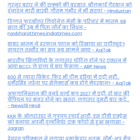
गुरनूर बरार ने की छक्कों की बरसात, श्रीलंकाई गेंदबाज को
दनादन मारी बाउंड्री; गौतम गंभीर ने भी सराहा - Hindustan
दिग्गज फुटबॉलर लियोनेल मेसी के परिवार में मातम, 68
साल की उम्र में पिता जॉर्ज का निधन -
navbharattimes.indiatimes.com
बाबर आजम ने इरफान पठान को दिखाया था 'एटीट्यूड'?
वायरल तस्वीर का सच अब सामने आया - AajTak
भारतीय खिलाड़ियों के लगातार चोटिल होने पर एक्शन में
आया BCCI, ले डाला ये बड़ा फैसला - ABP News
600 से ज्यादा विकेट, फिर भी टीम इंडिया में एंट्री नहीं...
धर्मेंद्रसिंह जडेजा पर सेलेक्टर्स कब होंगे मेहरबान? - AajTak
अफगानिस्तान की वनडे वर्ल्ड कप 2027 में एंट्री, दो बार की
चैंपियन पर बाहर होने का खतरा, लगातार दूसरी बार कटे...
- News18 Hindi
KKR के ऑलराउंडर ने गुपचुप रचाई शादी, इस टीवी एक्ट्रेस
को बनाया अपनी दुल्हनिया; एक फोटो से हुआ खुलासा -
Jagran
देवदत्त पडिक्कल ने लगाया धमाकेदार शतक, वॉर्म-अप मैच