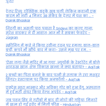
पूजा!
ट्रेलर रिव्यू: टॉक्सिक: बंदूकें खूब चलीं, लेकिन कहानी एक
कदम भी नहीं; 4 मिनट 38 सेकेंड के ट्रेलर में यश का ... -
Dainik Bhaskar
जिंदगी का असली पाठ पढ़ाता है Sridevi का कल्ट गाना,
सुरेश वाडकर ने दी आवाज; आज भी है सबका फेवरेट -
Jagran
स्क्रीनिंग में कुत्ते ने किया रवीना टंडन पर हमला: बाल-बाल
बचीं, कपड़े भी खींचे, बाद में कहा- उसने मुझ पर हम... -
Dainik Bhaskar
'ऐसा लगा जैसे मंदिर में आ गया', न्यूयॉर्क के रेस्टोरेंट में बोले
शाहरुख खान, शेफ विकास खन्ना ने क्या बताया? - AajTak
2 बच्चों का पिता बनने के बाद पत्नी से तलाक ले रहा मशहूर
सिंगर? इंस्टाग्राम पर किया अनफॉलो - AajTak
एक्ट्रेस स्वरा भास्कर और अविका गोर को हुआ डेंगू, अस्पताल
में हुईं भर्ती, शेयर किया हेल्थ अपडेट - AajTak
जब पवन सिंह ने गरीबों में बांट दीं नोटों की गड्डियां, मिनटों
में खत्म हो गई इवेंट में मिली फीस - Hindustan