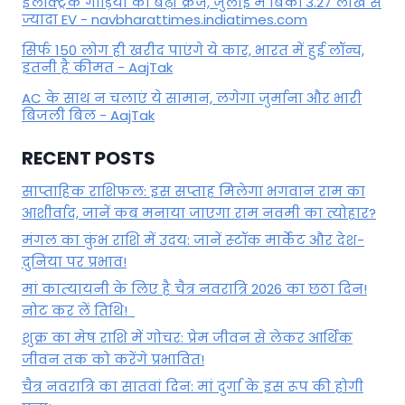
इलेक्ट्रिक गाड़ियों का बढ़ा क्रेज, जुलाई में बिकीं 3.27 लाख से
ज्यादा EV - navbharattimes.indiatimes.com
सिर्फ 150 लोग ही खरीद पाएंगे ये कार, भारत में हुई लॉन्च,
इतनी है कीमत - AajTak
AC के साथ न चलाएं ये सामान, लगेगा जुर्माना और भारी
बिजली बिल - AajTak
RECENT POSTS
साप्ताहिक राशिफल: इस सप्ताह मिलेगा भगवान राम का
आशीर्वाद, जानें कब मनाया जाएगा राम नवमी का त्योहार?
मंगल का कुंभ राशि में उदय: जानें स्‍टॉक मार्केट और देश-
दुनिया पर प्रभाव!
मां कात्‍यायनी के लिए है चैत्र नवरात्रि 2026 का छठा दिन!
नोट कर लें तिथि!
शुक्र का मेष राशि में गोचर: प्रेम जीवन से लेकर आर्थिक
जीवन तक को करेंगे प्रभावित!
चैत्र नवरात्रि का सातवां दिन: मां दुर्गा के इस रूप की होगी