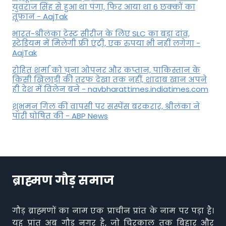
युवराज सिंह से हुआ था पंगा, फ‍िर आया था 6 छक्कों का
तूफान - AajTak
भारत-श्रीलंका टेस्ट सीरीज के लिए SLC का बड़ा दांव,
स्टेडियम में मिलेगी फ्री एंट्री, एक रुपया भी नहीं लगेगा -
AajTak
रोहित शर्मा को चुना ओपनर और कप्तान, पाकिस्तान के
किसी खिलाड़ी की तरफ देखा तक नहीं, शादाब खान अपने
ही देश में विलेन बने - navbharattimes.indiatimes.com
शुभमन गिल की वापसी पर सस्पेंस बरकरार, श्रीलंका ने
पारी घोषित की - ABP News
ब्राह्मण गौड़ समाज
गौड़ ब्राह्मणों का नाम एक प्राचीन प्रांत के नाम पर पड़ा है।
यह प्रांत अब गौड़ नगर है, जो चिरकाल तक बिहार और