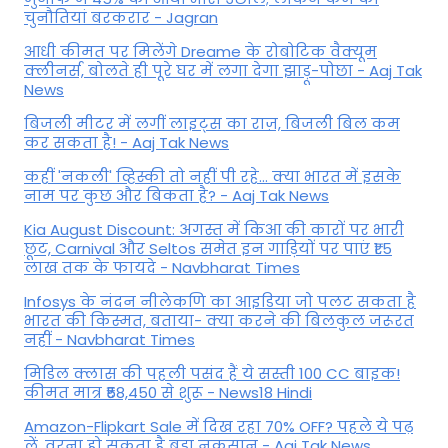
चुनौतियां बरकरार - Jagran
आधी कीमत पर मिलेंगे Dreame के रोबोटिक वैक्यूम
क्लीनर्स, बोलते ही पूरे घर में लगा देगा झाड़ू-पोछा - Aaj Tak
News
बिजली मीटर में लगीं लाइट्स का राज़, बिजली बिल कम
कर सकता है! - Aaj Tak News
कहीं 'नकली' व्हिस्की तो नहीं पी रहे... क्या भारत में इसके
नाम पर कुछ और बिकता है? - Aaj Tak News
Kia August Discount: अगस्त में किआ की कारों पर भारी
छूट, Carnival और Seltos समेत इन गाड़ियों पर पाएं ₹1.5
लाख तक के फायदे - Navbharat Times
Infosys के नंदन नीलेकणि का आइडिया जो पलट सकता है
भारत की किस्मत, बताया- क्या करने की बिलकुल जरूरत
नहीं - Navbharat Times
मिडिल क्लास की पहली पसंद हैं ये सस्ती 100 CC बाइक!
कीमत मात्र ₹58,450 से शुरू - News18 Hindi
Amazon-Flipkart Sale में दिख रहा 70% OFF? पहले ये पढ़
लें, वरना हो सकता है बड़ा नुकसान - Aaj Tak News