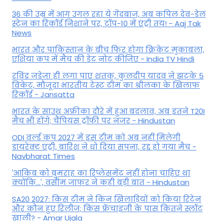
36 की उम्र में आग उगल रहा ये गेंदबाज, अब कपिल देव-डेल
स्टेन का रिकॉर्ड निशाने पर, टॉप-10 में एंट्री तय! - Aaj Tak
News
भारत और पाकिस्तान के बीच फिर होगा क्रिकेट मुकाबला,
एशिया कप में मैच की डेट नोट कीजिए - India TV Hindi
रविंद्र जडेजा ही लगा पाए शतक, कुलदीप यादव ने झटके 5
विकेट, मौजूदा भारतीय टेस्ट टीम का श्रीलंका के खिलाफ
रिकॉर्ड - Jansatta
भारत के साउथ अफ्रीका दौरे में हुआ बदलाव, अब इतने T20I
मैच भी होंगे; चैंपियंस ट्रॉफी पर नजर - Hindustan
ODI वर्ल्ड कप 2027 में इस टीम को अब नहीं मिलेगी
डायरेक्ट एंट्री, बारिश ने धो दिया सपना, रद्द हो गया मैच -
Navbharat Times
'आकिब को बुमराह का रिप्लेसमेंट नहीं होना चाहिए था
क्योंकि...', वसीम जाफर ने कही बड़ी बात - Hindustan
SA20 2027: किस टीम ने किन खिलाड़ियों को किया रिटेन
और कौन हुए रिलीज; किस फ्रेंचाइजी के पास कितने स्लॉट
खाली? - Amar Ujala