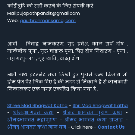
कोई त्रुटि को सही करने के लिए संपर्क करें
Mail:pujapathpandit@gmail.com
Web:
gaurbrahmansamaj.com
शादी - विवाह, नामकरण, गृह प्रवेश, काल सर्प दोष ,
मार्कण्डेय पूजा , गुरु चांडाल पूजा, पितृ दोष निवारण - पूजा ,
महाम्रत्युन्जय , गृह शांति , वास्तु दोष
सभी तथ्य इंटरनेट तथा लिखी हुए पुराने ग्रन्थ किताब जो
होम पेज पैर लिंक दिए है की मदद से निकाले है से जानकारी
निकालकर एक जगह एकत्रित किया गया है ,
Shree Mad Bhagwat Katha
-
Shri Mad Bhagwat Katha
-
श्रीमद्भागवत कथा
-
श्रीमद भागवत पुराण कथा
-
श्रीमद्भागवत महापुराण
-
श्रीमद् भागवत कथा सप्ताह
-
श्रीमद् भागवत कथा ज्ञान यज्ञ
- Click here -
Contact Us