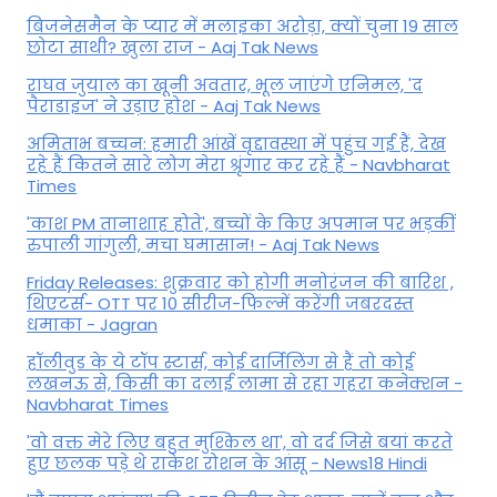
बिजनेसमैन के प्यार में मलाइका अरोड़ा, क्यों चुना 19 साल
छोटा साथी? खुला राज - Aaj Tak News
राघव जुयाल का खूनी अवतार, भूल जाएंगे एनिमल, 'द
पैराडाइज' ने उड़ाए होश - Aaj Tak News
अमिताभ बच्चन: हमारी आंखें वृद्दावस्था में पहुंच गई हैं, देख
रहे हैं कितने सारे लोग मेरा श्रृंगार कर रहे हैं - Navbharat
Times
'काश PM तानाशाह होते', बच्चों के किए अपमान पर भड़कीं
रुपाली गांगुली, मचा घमासान! - Aaj Tak News
Friday Releases: शुक्रवार को होगी मनोरंजन की बारिश ,
थिएटर्स- OTT पर 10 सीरीज-फिल्में करेंगी जबरदस्त
धमाका - Jagran
हॉलीवुड के ये टॉप स्टार्स, कोई दार्जिलिंग से हैं तो कोई
लखनऊ से, किसी का दलाई लामा से रहा गहरा कनेक्शन -
Navbharat Times
'वो वक्त मेरे लिए बहुत मुश्किल था', वो दर्द जिसे बयां करते
हुए छलक पड़े थे राकेश रोशन के आंसू - News18 Hindi