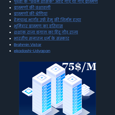
पृथ्वी के “प्रथम शासक” आदि गौड़ या गौड़ ब्राह्मण
ब्राह्मणों की वंशावली
ब्राह्मणों की श्रेणियां
हेमचन्द्र भार्गव उर्फ हेमू की निर्मम हत्या
भूमिहार ब्राह्मण का इतिहास
शशांक राजा बंगाल का हिंदू गौड़ राज्य
भारतीय सनातन धर्म के संस्कार
Brahmin Vistar
ekadashi-Udyapan