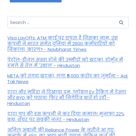
Search
for:
Visa LayOffs: ATM कार्ड पर छपता है जिसका नाम, उस
कंपनी ने भारत समेत दुनिया में 2600 कर्मचारियों को
निकाला, कारण? - Navbharat Times
पेट्रोल-डीजल सस्ता होने की उम्मीदों को झटका, होर्मुज में
हमले से तेल में 'उबाल' - Hindustan
META को तगड़ा झटका, लगा ₹5,000 करोड़ का जुर्माना - Aaj
Tak News
टाटा और महिंद्रा ने दिखाया दम, ग्लोबल EV रैंकिंग में टेस्ला
और BYD को पछाड़ा; फिर भी निगेटिव बातें हो रहीं -
Hindustan
टाटा ग्रुप की इस कंपनी ने कर दिया कमाल! मुनाफा 22%
बढ़ा, शेयर पर सबकी नजर - Hindustan
अनिल अंबानी की Reliance Power के नतीजे आ गए,
मुनाफे में 45% का आया भारी उछाल; लेकिन कर्ज की