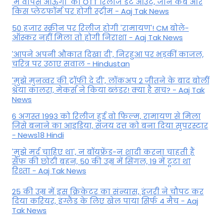
'मैं वापस आऊंगा' की OTT रिलीज डेट आउट, जानें कब और
किस प्लेटफॉर्म पर होगी स्ट्रीम - Aaj Tak News
50 हजार स्क्रीन पर रिलीज होगी 'रामायण'! CM बोले-
ऑस्कर नहीं मिला तो होगी निराशा - Aaj Tak News
'आपने अपनी औकात दिखा दी', निरहुआ पर भड़कीं काजल,
चरित्र पर उठाए सवाल - Hindustan
'मुझे मुनव्वर की ट्रॉफी दे दी', लॉकअप 2 जीतने के बाद बोलीं
श्रेया कालरा, मेकर्स ने किया ब्लंडर! क्या है सच? - Aaj Tak
News
6 अगस्त 1993 को रिलीज हुई वो फिल्म, रामायण से मिला
जिसे बनाने का आइडिया, संजय दत्त को बना दिया सुपरस्टार
- News18 Hindi
'मुझे मर्द चाहिए था', न बॉयफ्रेंड-न शादी करना चाहती हैं
सैफ की छोटी बहन, 50 की उम्र में सिंगल, 19 में टूटा था
रिश्ता - Aaj Tak News
25 की उम्र में इस क्रिकेटर का संन्यास, इंजरी ने चौपट कर
दिया करियर, इंग्लैंड के लिए खेल पाया सिर्फ 4 मैच - Aaj
Tak News