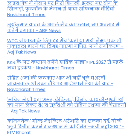
लाइव मैच में मैदान पर गिरी बिजली, झुलस गए टीम के
खिलाड़ी, फुटबॉल के मैदान से आया खौफनाक वीडियो -
Navbharat Times
सूर्यकुमार यादव के अगले मैच का एलान, नए अवतार में
करेंगे धमाका - ABP News
WTC में भारत के लिए हर मैच 'करो या मरो' जैसा, एक भी
मुकाबला हारने पर बिगड़ जाएगा गण‍ित, जानें समीकरण -
Aaj Tak News
KKR के नए कप्तान बनेंगे हार्दिक पांड्या? IPL 2027 से पहले
मचा हड़कंप - Navbharat Times
रोहित शर्मा की फटकार आज भी नहीं भूले यशस्वी
जायसवाल, श्रीलंका दौरे पर आई अपने भैया की याद -
Navbharat Times
'सचिन से भी बड़ा असर, लेकिन...', व‍िनोद कांबली-पृथ्वी शॉ
का नाम लेकर वैभव सूर्यवंशी को रॉबिन उथप्पा की चेतावनी
- Aaj Tak News
कॉमनवेल्थ गोल्ड मे​डलिस्ट अरुंधति का छलका दर्द, बोली,
'मुझे रिसीव करने राजस्थान से कोई नेता–मंत्री नहीं आया' -
ETV Bharat