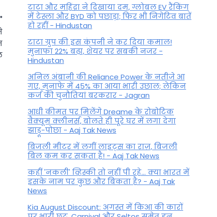
टाटा और महिंद्रा ने दिखाया दम, ग्लोबल EV रैंकिंग
में टेस्ला और BYD को पछाड़ा; फिर भी निगेटिव बातें
हो रहीं - Hindustan
े
टाटा ग्रुप की इस कंपनी ने कर दिया कमाल!
न
मुनाफा 22% बढ़ा, शेयर पर सबकी नजर -
ल
Hindustan
अनिल अंबानी की Reliance Power के नतीजे आ
गए, मुनाफे में 45% का आया भारी उछाल; लेकिन
कर्ज की चुनौतियां बरकरार - Jagran
आधी कीमत पर मिलेंगे Dreame के रोबोटिक
वैक्यूम क्लीनर्स, बोलते ही पूरे घर में लगा देगा
झाड़ू-पोछा - Aaj Tak News
बिजली मीटर में लगीं लाइट्स का राज़, बिजली
बिल कम कर सकता है! - Aaj Tak News
Sun Transit In Gemini: शुरू होने
वाले हैं इन राशि वालों के अच्छे दिन,
कहीं 'नकली' व्हिस्की तो नहीं पी रहे... क्या भारत में
इसके नाम पर कुछ और बिकता है? - Aaj Tak
सूर्य गोचर से खूब बरसेगा पैसा
News
By
June 14, 2023
Kia August Discount: अगस्त में किआ की कारों
पर भारी छूट, Carnival और Seltos समेत इन