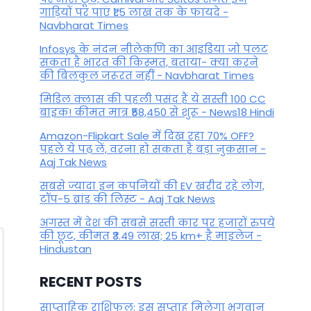
गाड़ियों पर पाएं ₹1.5 लाख तक के फायदे -
Navbharat Times
Infosys के नंदन नीलेकणि का आइडिया जो पलट
सकता है भारत की किस्मत, बताया- क्या करने
की बिलकुल जरूरत नहीं - Navbharat Times
मिडिल क्लास की पहली पसंद हैं ये सस्ती 100 CC
बाइक! कीमत मात्र ₹58,450 से शुरू - News18 Hindi
Amazon-Flipkart Sale में दिख रहा 70% OFF?
पहले ये पढ़ लें, वरना हो सकता है बड़ा नुकसान -
Aaj Tak News
सबसे ज्यादा इन कंपनियों की EV खरीद रहे लोग,
टॉप-5 ब्रांड की लिस्ट - Aaj Tak News
अगस्त में देश की सबसे सस्ती कार पर हजारों रुपये
की छूट, कीमत ₹3.49 लाख; 25 km+ है माइलेज -
Hindustan
RECENT POSTS
साप्ताहिक राशिफल: इस सप्ताह मिलेगा भगवान