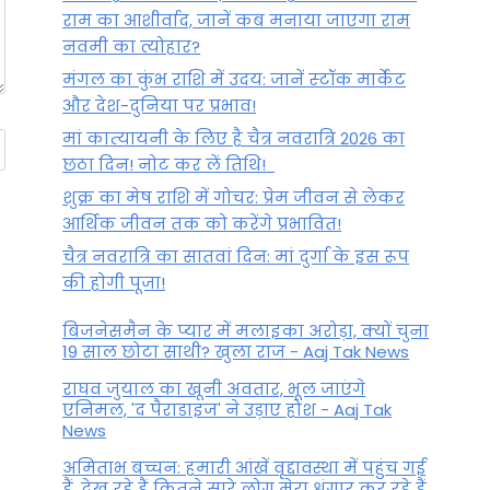
राम का आशीर्वाद, जानें कब मनाया जाएगा राम
नवमी का त्योहार?
मंगल का कुंभ राशि में उदय: जानें स्‍टॉक मार्केट
और देश-दुनिया पर प्रभाव!
मां कात्‍यायनी के लिए है चैत्र नवरात्रि 2026 का
छठा दिन! नोट कर लें तिथि!
शुक्र का मेष राशि में गोचर: प्रेम जीवन से लेकर
आर्थिक जीवन तक को करेंगे प्रभावित!
चैत्र नवरात्रि का सातवां दिन: मां दुर्गा के इस रूप
की होगी पूजा!
बिजनेसमैन के प्यार में मलाइका अरोड़ा, क्यों चुना
19 साल छोटा साथी? खुला राज - Aaj Tak News
राघव जुयाल का खूनी अवतार, भूल जाएंगे
एनिमल, 'द पैराडाइज' ने उड़ाए होश - Aaj Tak
News
अमिताभ बच्चन: हमारी आंखें वृद्दावस्था में पहुंच गई
हैं, देख रहे हैं कितने सारे लोग मेरा श्रृंगार कर रहे हैं