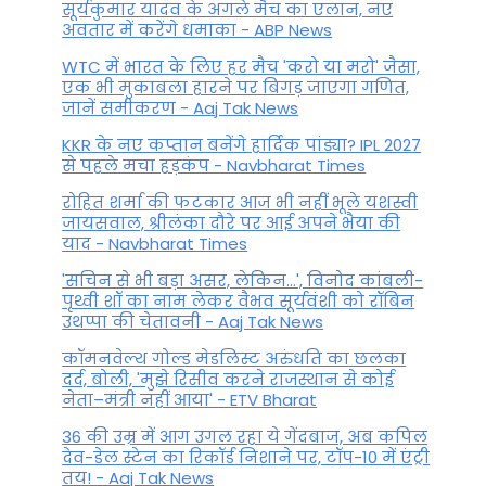
सूर्यकुमार यादव के अगले मैच का एलान, नए
अवतार में करेंगे धमाका - ABP News
WTC में भारत के लिए हर मैच 'करो या मरो' जैसा,
एक भी मुकाबला हारने पर बिगड़ जाएगा गण‍ित,
जानें समीकरण - Aaj Tak News
KKR के नए कप्तान बनेंगे हार्दिक पांड्या? IPL 2027
से पहले मचा हड़कंप - Navbharat Times
रोहित शर्मा की फटकार आज भी नहीं भूले यशस्वी
जायसवाल, श्रीलंका दौरे पर आई अपने भैया की
याद - Navbharat Times
'सचिन से भी बड़ा असर, लेकिन...', व‍िनोद कांबली-
पृथ्वी शॉ का नाम लेकर वैभव सूर्यवंशी को रॉबिन
उथप्पा की चेतावनी - Aaj Tak News
कॉमनवेल्थ गोल्ड मे​डलिस्ट अरुंधति का छलका
दर्द, बोली, 'मुझे रिसीव करने राजस्थान से कोई
नेता–मंत्री नहीं आया' - ETV Bharat
36 की उम्र में आग उगल रहा ये गेंदबाज, अब कपिल
देव-डेल स्टेन का रिकॉर्ड निशाने पर, टॉप-10 में एंट्री
तय! - Aaj Tak News