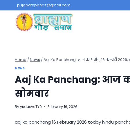
Skip
pujapathpandit@gmail.com
to
content
Home
/
News
/
Aaj Ka Panchang: आज का पंचांग, 16 फरवरी 2026, 
NEWS
Aaj Ka Panchang: आज का 
सोमवार
By
ysduevcTY9
February 16, 2026
aaj ka panchang 16 February 2026 today hindu pancha