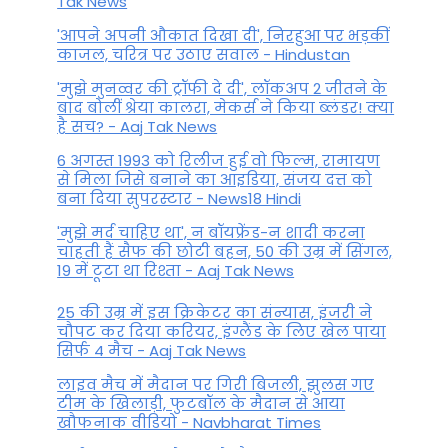
Tak News
'आपने अपनी औकात दिखा दी', निरहुआ पर भड़कीं
काजल, चरित्र पर उठाए सवाल - Hindustan
'मुझे मुनव्वर की ट्रॉफी दे दी', लॉकअप 2 जीतने के
बाद बोलीं श्रेया कालरा, मेकर्स ने किया ब्लंडर! क्या
है सच? - Aaj Tak News
6 अगस्त 1993 को रिलीज हुई वो फिल्म, रामायण
से मिला जिसे बनाने का आइडिया, संजय दत्त को
बना दिया सुपरस्टार - News18 Hindi
'मुझे मर्द चाहिए था', न बॉयफ्रेंड-न शादी करना
चाहती हैं सैफ की छोटी बहन, 50 की उम्र में सिंगल,
19 में टूटा था रिश्ता - Aaj Tak News
25 की उम्र में इस क्रिकेटर का संन्यास, इंजरी ने
चौपट कर दिया करियर, इंग्लैंड के लिए खेल पाया
सिर्फ 4 मैच - Aaj Tak News
लाइव मैच में मैदान पर गिरी बिजली, झुलस गए
टीम के खिलाड़ी, फुटबॉल के मैदान से आया
खौफनाक वीडियो - Navbharat Times