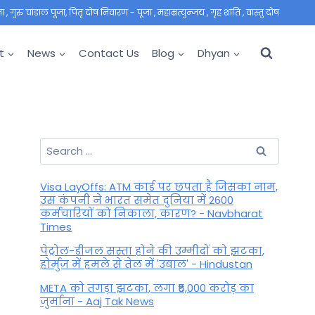
 गुरु चांडाल पूजा, पितृ दोष निवारण - पूजा , महाम्रत्युन्जय , गृह शांति , वास्तु दोष
t
News
Contact Us
Blog
Dhyan
Search
for:
Visa LayOffs: ATM कार्ड पर छपता है जिसका नाम,
उस कंपनी ने भारत समेत दुनिया में 2600
कर्मचारियों को निकाला, कारण? - Navbharat
Times
पेट्रोल-डीजल सस्ता होने की उम्मीदों को झटका,
होर्मुज में हमले से तेल में 'उबाल' - Hindustan
META को तगड़ा झटका, लगा ₹5,000 करोड़ का
जुर्माना - Aaj Tak News