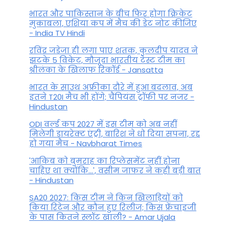
भारत और पाकिस्तान के बीच फिर होगा क्रिकेट
मुकाबला, एशिया कप में मैच की डेट नोट कीजिए
- India TV Hindi
रविंद्र जडेजा ही लगा पाए शतक, कुलदीप यादव ने
झटके 5 विकेट, मौजूदा भारतीय टेस्ट टीम का
श्रीलंका के खिलाफ रिकॉर्ड - Jansatta
भारत के साउथ अफ्रीका दौरे में हुआ बदलाव, अब
इतने T20I मैच भी होंगे; चैंपियंस ट्रॉफी पर नजर -
Hindustan
ODI वर्ल्ड कप 2027 में इस टीम को अब नहीं
मिलेगी डायरेक्ट एंट्री, बारिश ने धो दिया सपना, रद्द
हो गया मैच - Navbharat Times
'आकिब को बुमराह का रिप्लेसमेंट नहीं होना
चाहिए था क्योंकि...', वसीम जाफर ने कही बड़ी बात
- Hindustan
SA20 2027: किस टीम ने किन खिलाड़ियों को
किया रिटेन और कौन हुए रिलीज; किस फ्रेंचाइजी
के पास कितने स्लॉट खाली? - Amar Ujala