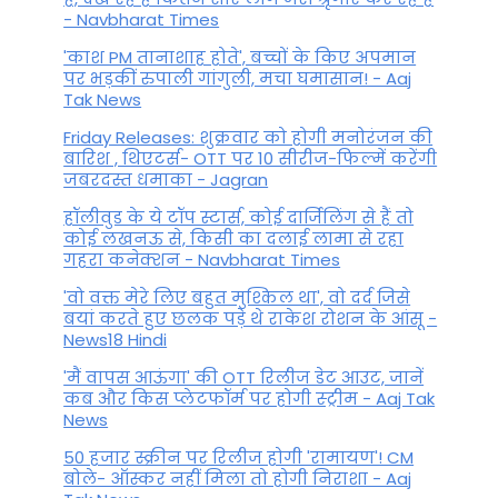
- Navbharat Times
'काश PM तानाशाह होते', बच्चों के किए अपमान
पर भड़कीं रुपाली गांगुली, मचा घमासान! - Aaj
Tak News
Friday Releases: शुक्रवार को होगी मनोरंजन की
बारिश , थिएटर्स- OTT पर 10 सीरीज-फिल्में करेंगी
जबरदस्त धमाका - Jagran
हॉलीवुड के ये टॉप स्टार्स, कोई दार्जिलिंग से हैं तो
कोई लखनऊ से, किसी का दलाई लामा से रहा
गहरा कनेक्शन - Navbharat Times
'वो वक्त मेरे लिए बहुत मुश्किल था', वो दर्द जिसे
बयां करते हुए छलक पड़े थे राकेश रोशन के आंसू -
News18 Hindi
'मैं वापस आऊंगा' की OTT रिलीज डेट आउट, जानें
कब और किस प्लेटफॉर्म पर होगी स्ट्रीम - Aaj Tak
News
50 हजार स्क्रीन पर रिलीज होगी 'रामायण'! CM
बोले- ऑस्कर नहीं मिला तो होगी निराशा - Aaj