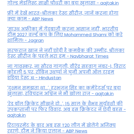
गोल्ड मेडलिस्ट साक्षी चौधरी का बड़ा खुलासा - aajtak.in
फ्री में देखें भारत-श्रीलंका टेस्ट सीरीज, जानें करना होगा
क्या काम - ABP News
'साउथ अफ्रीका में गेंदबाजी करना आसान नहीं', भारतीय
टीम 2027 वर्ल्‍ड कप के लिए Mohammed Shami को करे
शामिल! - Jagran
सरफराज खान ने नहीं छोड़ी है कमबैक की उम्मीद, श्रीलंका
टेस्ट सीरीज के पहले भरा दम - Navbharat Times
ना गावस्कर, ना सौरव गांगुली, वीरेंद्र सहवाग नंबर-1, विराट
कोहली 5 पर, रॉबिन उथप्पा ने चुनी अपनी ऑल टाइम
इंडिया टेस्ट XI - Hindustan
'दुश्मन समझता था...', हरभजन सिंह का कमेंटेटर्स पर बड़ा
खुलासा, रव‍िचंद्रन अश्विन ने भी खोला राज - aajtak.in
'रेड बॉल क्रिकेट सीखने दो...', 15 साल के वैभव सूर्यवंशी की
उपकप्तानी पर फ‍िर व‍िवाद, अब इस क्रिकेटर ने छेड़ी बहस -
aajtak.in
रिटायरमेंट के बाद अब इस T20 लीग में खेलेंगे अजिंक्य
रहाणे, टीम ने किया एलान - ABP News