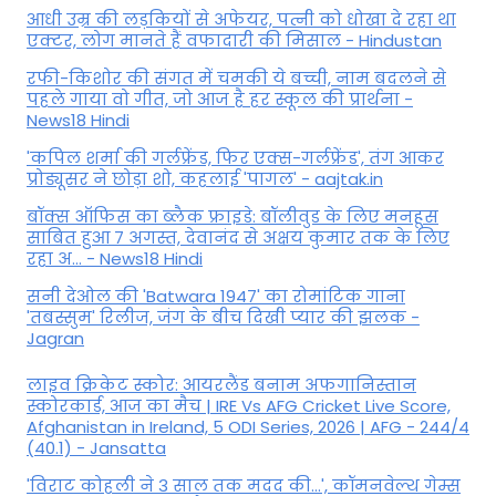
आधी उम्र की लड़कियों से अफेयर, पत्नी को धोखा दे रहा था
एक्टर, लोग मानते हैं वफादारी की मिसाल - Hindustan
रफी-किशोर की संगत में चमकी ये बच्ची, नाम बदलने से
पहले गाया वो गीत, जो आज है हर स्कूल की प्रार्थना -
News18 Hindi
'कपिल शर्मा की गर्लफ्रेंड, फिर एक्स-गर्लफ्रेंड', तंग आकर
प्रोड्यूसर ने छोड़ा शो, कहलाई 'पागल' - aajtak.in
बॉक्स ऑफिस का ब्लैक फ्राइडे: बॉलीवुड के लिए मनहूस
साबित हुआ 7 अगस्त, देवानंद से अक्षय कुमार तक के लिए
रहा अ... - News18 Hindi
सनी देओल की 'Batwara 1947' का रोमांटिक गाना
'तबस्सुम' रिलीज, जंग के बीच दिखी प्यार की झलक -
Jagran
लाइव क्रिकेट स्कोर: आयरलैंड बनाम अफगानिस्तान
स्कोरकार्ड, आज का मैच | IRE Vs AFG Cricket Live Score,
Afghanistan in Ireland, 5 ODI Series, 2026 | AFG - 244/4
(40.1) - Jansatta
'विराट कोहली ने 3 साल तक मदद की...', कॉमनवेल्थ गेम्स