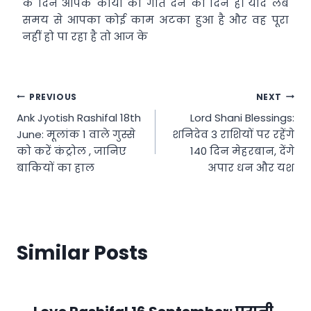
के दिन आपके कार्यों को गति देने का दिन है। यदि लंबे
समय से आपका कोई काम अटका हुआ है और वह पूरा
नहीं हो पा रहा है तो आज के
Post
PREVIOUS
NEXT
Ank Jyotish Rashifal 18th
Lord Shani Blessings:
navigation
June: मूलांक 1 वाले गुस्से
शनिदेव 3 राशियों पर रहेंगे
को करें कंट्रोल , जानिए
140 दिन मेहरबान, देंगे
बाकियों का हाल
अपार धन और यश
Similar Posts