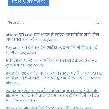
Search
for:
Xiaomi का Mijia ब्रांड भारत में लॉन्च! स्मार्टफोन नहीं, होम
अप्लायंस होंगे लॉन्च - aajtak.in
Fortuner को टक्कर देने आई SUV, 3 महीने में ही बढ़ गई
कीमत - aajtak.in
एक दशक पहले इन कंपनियों का था बोलबाला, अब सब
कुछ बर्बाद! - aajtak.in
डाबर के '100% प्योर' दावे वाले प्रोडक्ट्स पर बैन टला: FSSAI
के बिक्री रोकने वाले आदेश पर हाईकोर्ट का स्टे; ... - Dainik
Bhaskar
26 KM माइलेज, 6 एयरबैग...कीमत ₹8,85,000! ये है देश की
सबसे ज्यादा बिकने वाली CNG कार; बड़ी फैमिली के लिए
बे... - News18 Hindi
35 km का माइलेज देती है यह कार, कीमत ₹4.69 लाख;