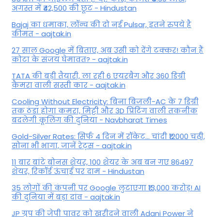
अगस्त में ₹42,500 की छूट - Hindustan
Bajaj का धमाका, लॉन्च की दो नई Pulsar, इतने रुपये है
कीमत - aajtak.in
27 साल Google में बिताए, अब उसी को देंगे टक्कर! कौन हैं
कोटा के संजय घेमावत? - aajtak.in
TATA की बड़ी तैयारी, ला रही 6 एयरबैग और 360 डिग्री
कैमरा वाली सस्ती कार - aajtak.in
Cooling Without Electricity: बिना बिजली-AC के 7 डिग्री
तक ठंडा होगा कमरा, मिट्टी और 3D प्रिंटिंग वाली तकनीक
बदलेगी कूलिंग की दुनिया - Navbharat Times
Gold-Silver Rates: सिर्फ 4 दिन में रॉकेट... चांदी ₹12000 चढ़ी,
सोना भी भागा, जानें रेट्स - aajtak.in
11 बार बांटे बोनस शेयर, 100 शेयर के अब बन गए 86497
शेयर, रिकॉर्ड ऊंचाई पर दाम - Hindustan
35 लोगों की कंपनी पर Google लुटाएगा ₹13,000 करोड़! AI
की दुनिया में बड़ा दांव - aajtak.in
JP ग्रुप की जेपी पावर को खरीदने वाली Adani Power ने