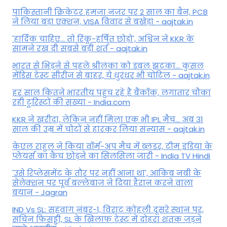
पाकिस्तानी क्रिकेटर हमजा नजर पर 2 साल का बैन, PCB
ने ल‍िया बड़ा एक्शन, VISA व‍िवाद से बखेड़ा - aajtak.in
'हार्दिक चाहिए... तो रिंकू-हर्षित छोड़ो', अश्विन ने KKR के
सामने रख दी सबसे बड़ी शर्त - aajtak.in
भारत से भिड़ने से पहले श्रीलंका को डबल झटका... कुसल
मेंडिस टेस्ट सीरीज से बाहर, ये धुरंधर भी चोटिल - aajtak.in
हर साल कितने भारतीय पहुंच रहे हैं बैंकॉक, लगातार चौंका
रही टूरिस्टों की संख्या - India.com
KKR ने खरीदा, लेकिन नहीं मिला एक भी IPL मैच... अब 31
साल की उम्र में चोटों से हारकर लिया संन्यास - aajtak.in
केएल राहुल ने किया वॉर्म-अप मैच में ब्लंडर, टीम इंडिया के
प्लेयर्स का कैच छोड़ने का सिलसिला जारी - India TV Hindi
'उसे रिप्लेसमेंट के तौर पर नहीं आना था', आकिब नबी के
सेलेक्शन पर पूर्व बल्लेबाज ने दिया हैरान करने वाला
बयान - Jagran
IND Vs SL: सहवाग नंबर-1, विराट कोहली दूसरे स्थान पर,
सचिन फिसड्डी, SL के खिलाफ टेस्ट में दोहरा शतक जड़ने