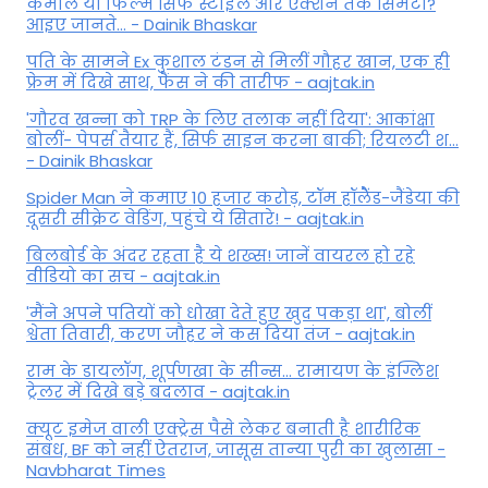
कमाल या फिल्म सिर्फ स्टाइल और एक्शन तक सिमटी?
आइए जानते... - Dainik Bhaskar
पति के सामने Ex कुशाल टंडन से मिलीं गौहर खान, एक ही
फ्रेम में दिखे साथ, फैंस ने की तारीफ - aajtak.in
'गौरव खन्ना को TRP के लिए तलाक नहीं दिया': आकांक्षा
बोलीं- पेपर्स तैयार हैं, सिर्फ साइन करना बाकी; रियलटी श...
- Dainik Bhaskar
Spider Man ने कमाए 10 हजार करोड़, टॉम हॉलैेंड-जैंडेया की
दूसरी सीक्रेट वेडिंग, पहुंचे ये सितारे! - aajtak.in
बिलबोर्ड के अंदर रहता है ये शख्स! जानें वायरल हो रहे
वीडियो का सच - aajtak.in
'मैंने अपने पतियों को धोखा देते हुए खुद पकड़ा था', बोलीं
श्वेता तिवारी, करण जौहर ने कस दिया तंज - aajtak.in
राम के डायलॉग, शूर्पणखा के सीन्स... रामायण के इंग्लिश
ट्रेलर में दिखे बड़े बदलाव - aajtak.in
क्यूट इमेज वाली एक्ट्रेस पैसे लेकर बनाती है शारीरिक
संबंध, BF को नहीं ऐतराज, जासूस तान्‍या पुरी का खुलासा -
Navbharat Times