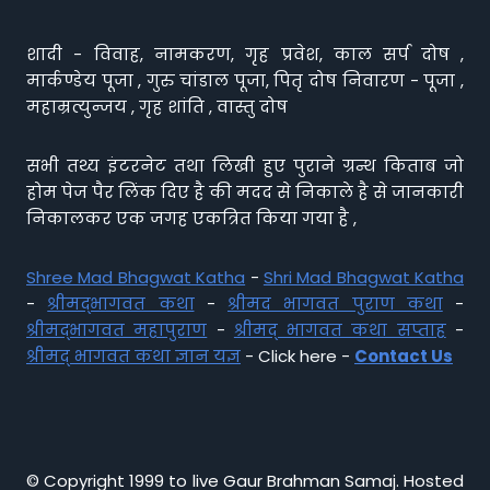
शादी - विवाह, नामकरण, गृह प्रवेश, काल सर्प दोष ,
मार्कण्डेय पूजा , गुरु चांडाल पूजा, पितृ दोष निवारण - पूजा ,
महाम्रत्युन्जय , गृह शांति , वास्तु दोष
सभी तथ्य इंटरनेट तथा लिखी हुए पुराने ग्रन्थ किताब जो
होम पेज पैर लिंक दिए है की मदद से निकाले है से जानकारी
निकालकर एक जगह एकत्रित किया गया है ,
Shree Mad Bhagwat Katha
-
Shri Mad Bhagwat Katha
-
श्रीमद्भागवत कथा
-
श्रीमद भागवत पुराण कथा
-
श्रीमद्भागवत महापुराण
-
श्रीमद् भागवत कथा सप्ताह
-
श्रीमद् भागवत कथा ज्ञान यज्ञ
- Click here -
Contact Us
© Copyright 1999 to live Gaur Brahman Samaj. Hosted