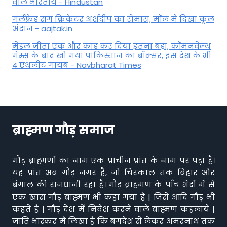
वाले भारतीय - Hindustan
गर्लफ्रेंड संग क्रिकेटर अर्शदीप का रोमांस, मॉल में द‍िखा कूल
अंदाज - aajtak.in
मेडल जीता एक और कांड कर दिया इतना बड़ा, कॉमनवेल्थ
गेम्स के बाद खो गया पाकिस्तान का बॉक्सर, इस देश के भी
4 एथलीट गायब - Navbharat Times
ब्राह्मण गौड़ समाज
गौड़ ब्राह्मणों का नाम एक प्राचीन प्रांत के नाम पर पड़ा है।
यह प्रांत अब गौड़ नगर है, जो चिरकाल तक बिहार और
बंगाल की राजधानी रहा है। गौड़ ब्राहमण के पाँच भेदों में से
एक खास गौड़ ब्राह्मण भी कहा गया है | जिसे आदि गौड़ भी
कहते हैं | गौड़ देश में निवेश करने वाले ब्राह्मण कहलाये |
जाति भास्कर मैं लिखा है कि बंगदेश से लेकर अमरनाथ तक