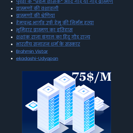
पृथ्वी के “प्रथम शासक” आदि गौड़ या गौड़ ब्राह्मण
ब्राह्मणों की वंशावली
ब्राह्मणों की श्रेणियां
हेमचन्द्र भार्गव उर्फ हेमू की निर्मम हत्या
भूमिहार ब्राह्मण का इतिहास
शशांक राजा बंगाल का हिंदू गौड़ राज्य
भारतीय सनातन धर्म के संस्कार
Brahmin Vistar
ekadashi-Udyapan