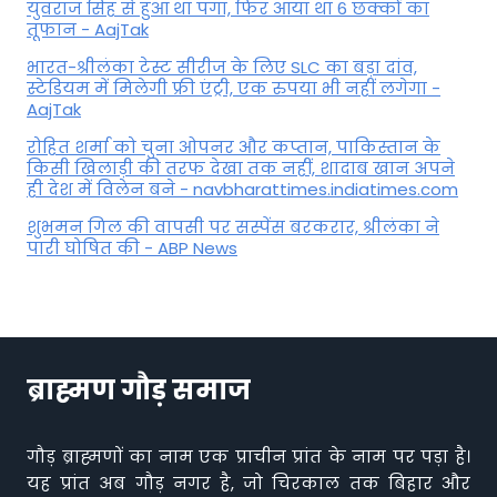
युवराज सिंह से हुआ था पंगा, फ‍िर आया था 6 छक्कों का
तूफान - AajTak
भारत-श्रीलंका टेस्ट सीरीज के लिए SLC का बड़ा दांव,
स्टेडियम में मिलेगी फ्री एंट्री, एक रुपया भी नहीं लगेगा -
AajTak
रोहित शर्मा को चुना ओपनर और कप्तान, पाकिस्तान के
किसी खिलाड़ी की तरफ देखा तक नहीं, शादाब खान अपने
ही देश में विलेन बने - navbharattimes.indiatimes.com
शुभमन गिल की वापसी पर सस्पेंस बरकरार, श्रीलंका ने
पारी घोषित की - ABP News
ब्राह्मण गौड़ समाज
गौड़ ब्राह्मणों का नाम एक प्राचीन प्रांत के नाम पर पड़ा है।
यह प्रांत अब गौड़ नगर है, जो चिरकाल तक बिहार और