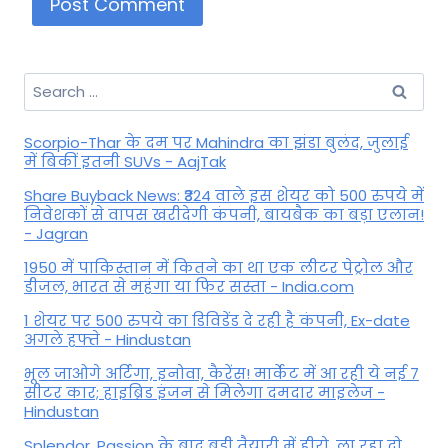
Search
for:
Scorpio-Thar के दम पर Mahindra का झंडा बुलंद, जुलाई
में बिकीं इतनी SUVs - AajTak
Share Buyback News: ₹324 वाले इस शेयर को 500 रुपये में
निवेशकों से वापस खरीदेगी कंपनी, बायबैक का बड़ा एलान!
- Jagran
1950 में पाकिस्तान में कितने का था एक लीटर पेट्रोल और
डीजल, भारत से महंगा या फिर सस्ता - India.com
1 शेयर पर 500 रुपये का डिविडेंड दे रही है कंपनी, Ex-date
अगले हफ्ते - Hindustan
भूल जाओगे अर्टिगा, इनोवा, कैरेंस! मार्केट में आ रही ये नई 7
सीटर कार; हाइब्रिड इंजन से मिलेगा दमदार माइलेज -
Hindustan
Splendor, Passion के बाद बड़ी तैयारी में हीरो, ला रहा दो