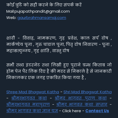
कोई त्रुटि को सही करने के लिए संपर्क करें
Mail:pujapathpandit@gmail.com
Web:
gaurbrahmansamaj.com
शादी - विवाह, नामकरण, गृह प्रवेश, काल सर्प दोष ,
मार्कण्डेय पूजा , गुरु चांडाल पूजा, पितृ दोष निवारण - पूजा ,
महाम्रत्युन्जय , गृह शांति , वास्तु दोष
सभी तथ्य इंटरनेट तथा लिखी हुए पुराने ग्रन्थ किताब जो
होम पेज पैर लिंक दिए है की मदद से निकाले है से जानकारी
निकालकर एक जगह एकत्रित किया गया है ,
Shree Mad Bhagwat Katha
-
Shri Mad Bhagwat Katha
-
श्रीमद्भागवत कथा
-
श्रीमद भागवत पुराण कथा
-
श्रीमद्भागवत महापुराण
-
श्रीमद् भागवत कथा सप्ताह
-
श्रीमद् भागवत कथा ज्ञान यज्ञ
- Click here -
Contact Us