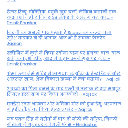
ट्रेलर रिव्यू: टॉक्सिक: बंदूकें खूब चलीं, लेकिन कहानी एक
कदम भी नहीं; 4 मिनट 38 सेकेंड के ट्रेलर में यश का ... -
Dainik Bhaskar
जिंदगी का असली पाठ पढ़ाता है Sridevi का कल्ट गाना,
सुरेश वाडकर ने दी आवाज; आज भी है सबका फेवरेट -
Jagran
स्क्रीनिंग में कुत्ते ने किया रवीना टंडन पर हमला: बाल-बाल
बचीं, कपड़े भी खींचे, बाद में कहा- उसने मुझ पर हम... -
Dainik Bhaskar
'ऐसा लगा जैसे मंदिर में आ गया', न्यूयॉर्क के रेस्टोरेंट में बोले
शाहरुख खान, शेफ विकास खन्ना ने क्या बताया? - AajTak
2 बच्चों का पिता बनने के बाद पत्नी से तलाक ले रहा मशहूर
सिंगर? इंस्टाग्राम पर किया अनफॉलो - AajTak
एक्ट्रेस स्वरा भास्कर और अविका गोर को हुआ डेंगू, अस्पताल
में हुईं भर्ती, शेयर किया हेल्थ अपडेट - AajTak
जब पवन सिंह ने गरीबों में बांट दीं नोटों की गड्डियां, मिनटों
में खत्म हो गई इवेंट में मिली फीस - Hindustan