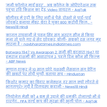
'मनी फॉलोज माई ब्रदर'... अब कॉलेज के ओरिएंटेशन तक
पहुंचा रवि किशन का ट्रेंड, Video वायरल - AajTak
बॉलीवुड में एंट्री के लिए नहीं थे पैसे, दोस्तों ने पाई-पाई
जोड़कर बनाया मेंबर, बेटा दे चुका 800 करोड़ी फिल्... -
News18 Hindi
काजल राघवानी ने पवन सिंह संग अंतरंग सीन से किया
मना तो चले गए थे सेट छोड़कर, बोलीं- सबको दस जगह मुंह
मारना है - navbharattimes.indiatimes.com
Batwara 1947 Vs Awarapan 2: सनी की बंटवारा 1947 या
इमरान हाशमी की आवारापन 2, पहले दिन कौन सी फिल्म
- ABP News
मृणाल ठाकुर ने 10 साल छोटे यशस्वी जैसवाल संग डेटिंग
की खबरों पर तोड़ी चुप्पी, बताया सच - Hindustan
किशोर कुमार का बिहार कनेक्शन, हर साल क्यों लौटते थे
भागलपुर? जुड़ी है दिलचस्प कहानी - News18 Hindi
ल‍ियोनेल मेसी को 4 बम से उड़ाने की धमकी, रोनाल्डो भी थे
टारगेट... FIFA वर्ल्ड कप की सुरक्षा की खुली पोल - AajTak