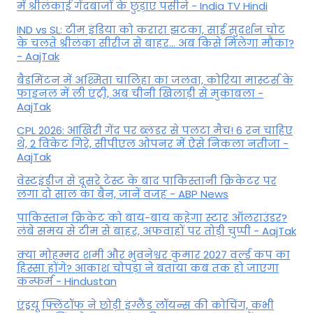
में श्रीलंकाई गेंदबाजों के छुड़ाए पसीने - India TV Hindi
IND vs SL: टीम इंड‍िया को करारा झटका, साई सुदर्शन चोट
के चलते श्रीलंका सीरीज से बाहर... अब किसे म‍िलेगा मौका?
- AajTak
बैडमिंटन में अश्मिता चालिहा का जलवा, कोरिया मास्टर्स के
फाइनल में ली एंट्री, अब चीनी खिलाड़ी से मुकाबला -
AajTak
CPL 2026: आखिरी गेंद पर ब्लंडर से पलटा मैच! 6 रन चाहिए
थे, 2 विकेट गिरे, सीपीएल ओपनर में ऐसे न‍िकला नतीजा -
AajTak
वेस्टइंडीज से दूसरे टेस्ट के बाद पाकिस्तानी क्रिकेटर पर
लगा दो साल का बैन, जानें वजह - ABP News
पाकिस्तान क्रिकेट को बाय-बाय कहेगा स्टार ऑलराउंडर?
लंबे समय से टीम से बाहर, अफवाहों पर तोड़ी चुप्पी - AajTak
क्या मोहम्मद शमी और भुवनेश्वर कुमार 2027 वर्ल्ड कप का
हिस्सा होंगे? आकाश चोपड़ा ने बताया कब तक हो जाएगा
कन्फर्म - Hindustan
एंड्रयू फ्लिंटॉफ ने छोड़ी इंग्लैंड लॉयन्स की कोच‍िंग, कभी