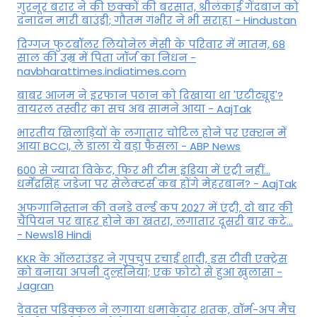
गुरनूर बरार ने की छक्कों की बरसात, श्रीलंकाई गेंदबाज को
दनादन मारी बाउंड्री; गौतम गंभीर ने भी सराहा - Hindustan
दिग्गज फुटबॉलर लियोनेल मेसी के परिवार में मातम, 68
साल की उम्र में पिता जॉर्ज का निधन -
navbharattimes.indiatimes.com
बाबर आजम ने इरफान पठान को दिखाया था 'एटीट्यूड'?
वायरल तस्वीर का सच अब सामने आया - AajTak
भारतीय खिलाड़ियों के लगातार चोटिल होने पर एक्शन में
आया BCCI, ले डाला ये बड़ा फैसला - ABP News
600 से ज्यादा विकेट, फिर भी टीम इंडिया में एंट्री नहीं...
धर्मेंद्रसिंह जडेजा पर सेलेक्टर्स कब होंगे मेहरबान? - AajTak
अफगानिस्तान की वनडे वर्ल्ड कप 2027 में एंट्री, दो बार की
चैंपियन पर बाहर होने का खतरा, लगातार दूसरी बार कटे...
- News18 Hindi
KKR के ऑलराउंडर ने गुपचुप रचाई शादी, इस टीवी एक्ट्रेस
को बनाया अपनी दुल्हनिया; एक फोटो से हुआ खुलासा -
Jagran
देवदत्त पडिक्कल ने लगाया धमाकेदार शतक, वॉर्म-अप मैच