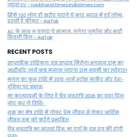
ज्यादा EV - navbharattimes.indiatimes.com
सिर्फ 150 लोग ही खरीद पाएंगे ये कार, भारत में हुई लॉन्च,
इतनी है कीमत - AajTak
AC के साथ न चलाएं ये सामान, लगेगा जुर्माना और भारी
बिजली बिल - AajTak
RECENT POSTS
साप्ताहिक राशिफल: इस सप्ताह मिलेगा भगवान राम का
आशीर्वाद, जानें कब मनाया जाएगा राम नवमी का त्योहार?
मंगल का कुंभ राशि में उदय: जानें स्‍टॉक मार्केट और देश-
दुनिया पर प्रभाव!
मां कात्‍यायनी के लिए है चैत्र नवरात्रि 2026 का छठा दिन!
नोट कर लें तिथि!
शुक्र का मेष राशि में गोचर: प्रेम जीवन से लेकर आर्थिक
जीवन तक को करेंगे प्रभावित!
चैत्र नवरात्रि का सातवां दिन: मां दुर्गा के इस रूप की होगी
पूजा!