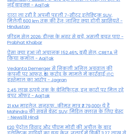
नई बाइक्स - AajTak
टाटा ला रही है अपनी पहली 7-सीटर इलेक्ट्रिक SUV,
मिलेगी 600 km तक की रेंज; जानिए क्या होंगी खासियतें -
Hindustan
फ्रीडम सेल 2026: डील्स के भंवर से बचें, असली बचत पाएं -
Prabhat Khabar
ऐसा क्या हुआ जो अचानक 152.46% बढ़ी सेल, CRETA ने
किया कमाल - AajTak
Vedanta Demerger से निकली अनिल अग्रवाल की
कंपनी पर आफत, ₹51 करोड़ के मामले में कार्रवाई; ITC
इस्तेमाल का आरोप - Jagran
2.45 लाख रुपये तक के बेनिफिट्स, इन कारों पर मिल रहे
बंपर ऑफर - AajTak
21 KM माइलेज, सनरूफ...कीमत मात्र ₹7,79,000! ये हैं
Mahindra की सबसे बेस्ट SUV; मिडिल क्लास के लिए बेस्ट
- News18 Hindi
E20 पेट्रोल विवाद और पीएम मोदी की अपील के बाद
इलेक्ट्रिक गाड़ियों का बढ़ा क्रेज, जुलाई में बिकीं 3.27 लाख से