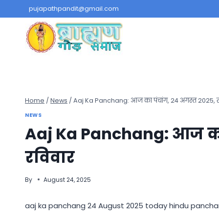
Skip
pujapathpandit@gmail.com
to
content
Home
/
News
/
Aaj Ka Panchang: आज का पंचांग, 24 अगस्त 2025, र
NEWS
Aaj Ka Panchang: आज का 
रविवार
By
August 24, 2025
aaj ka panchang 24 August 2025 today hindu panchan