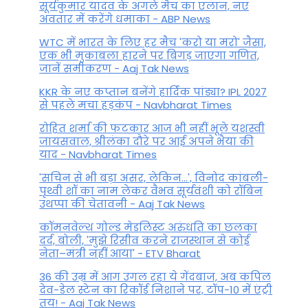
सूर्यकुमार यादव के अगले मैच का एलान, नए
अवतार में करेंगे धमाका - ABP News
WTC में भारत के लिए हर मैच 'करो या मरो' जैसा,
एक भी मुकाबला हारने पर बिगड़ जाएगा गण‍ित,
जानें समीकरण - Aaj Tak News
KKR के नए कप्तान बनेंगे हार्दिक पांड्या? IPL 2027
से पहले मचा हड़कंप - Navbharat Times
रोहित शर्मा की फटकार आज भी नहीं भूले यशस्वी
जायसवाल, श्रीलंका दौरे पर आई अपने भैया की
याद - Navbharat Times
'सचिन से भी बड़ा असर, लेकिन...', व‍िनोद कांबली-
पृथ्वी शॉ का नाम लेकर वैभव सूर्यवंशी को रॉबिन
उथप्पा की चेतावनी - Aaj Tak News
कॉमनवेल्थ गोल्ड मे​डलिस्ट अरुंधति का छलका
दर्द, बोली, 'मुझे रिसीव करने राजस्थान से कोई
नेता–मंत्री नहीं आया' - ETV Bharat
36 की उम्र में आग उगल रहा ये गेंदबाज, अब कपिल
देव-डेल स्टेन का रिकॉर्ड निशाने पर, टॉप-10 में एंट्री
तय! - Aaj Tak News