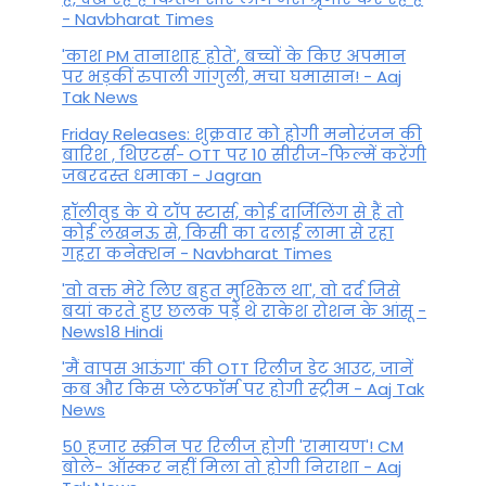
- Navbharat Times
'काश PM तानाशाह होते', बच्चों के किए अपमान
पर भड़कीं रुपाली गांगुली, मचा घमासान! - Aaj
Tak News
Friday Releases: शुक्रवार को होगी मनोरंजन की
बारिश , थिएटर्स- OTT पर 10 सीरीज-फिल्में करेंगी
जबरदस्त धमाका - Jagran
हॉलीवुड के ये टॉप स्टार्स, कोई दार्जिलिंग से हैं तो
कोई लखनऊ से, किसी का दलाई लामा से रहा
गहरा कनेक्शन - Navbharat Times
'वो वक्त मेरे लिए बहुत मुश्किल था', वो दर्द जिसे
बयां करते हुए छलक पड़े थे राकेश रोशन के आंसू -
News18 Hindi
'मैं वापस आऊंगा' की OTT रिलीज डेट आउट, जानें
कब और किस प्लेटफॉर्म पर होगी स्ट्रीम - Aaj Tak
News
50 हजार स्क्रीन पर रिलीज होगी 'रामायण'! CM
बोले- ऑस्कर नहीं मिला तो होगी निराशा - Aaj