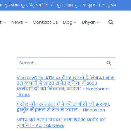
 गुरु चांडाल पूजा, पितृ दोष निवारण - पूजा , महाम्रत्युन्जय , गृह शांति , वास्तु दोष
t
News
Contact Us
Blog
Dhyan
Search
for:
Visa LayOffs: ATM कार्ड पर छपता है जिसका नाम,
उस कंपनी ने भारत समेत दुनिया में 2600
कर्मचारियों को निकाला, कारण? - Navbharat
Times
पेट्रोल-डीजल सस्ता होने की उम्मीदों को झटका,
होर्मुज में हमले से तेल में 'उबाल' - Hindustan
META को तगड़ा झटका, लगा ₹5,000 करोड़ का
जुर्माना - Aaj Tak News