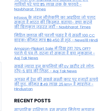
गाड़ियों पर पाएं ₹1.5 लाख तक के फायदे -
Navbharat Times
Infosys के नंदन नीलेकणि का आइडिया जो पलट
सकता है भारत की किस्मत, बताया- क्या करने
की बिलकुल जरूरत नहीं - Navbharat Times
मिडिल क्लास की पहली पसंद हैं ये सस्ती 100 CC
बाइक! कीमत मात्र ₹58,450 से शुरू - News18 Hindi
Amazon-Flipkart Sale में दिख रहा 70% OFF?
पहले ये पढ़ लें, वरना हो सकता है बड़ा नुकसान -
Aaj Tak News
सबसे ज्यादा इन कंपनियों की EV खरीद रहे लोग,
टॉप-5 ब्रांड की लिस्ट - Aaj Tak News
अगस्त में देश की सबसे सस्ती कार पर हजारों रुपये
की छूट, कीमत ₹3.49 लाख; 25 km+ है माइलेज -
Hindustan
RECENT POSTS
साप्ताहिक राशिफल: इस सप्ताह मिलेगा भगवान