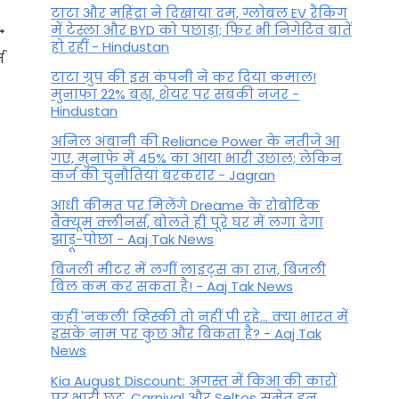
टाटा और महिंद्रा ने दिखाया दम, ग्लोबल EV रैंकिंग
में टेस्ला और BYD को पछाड़ा; फिर भी निगेटिव बातें
हो रहीं - Hindustan
त
टाटा ग्रुप की इस कंपनी ने कर दिया कमाल!
मुनाफा 22% बढ़ा, शेयर पर सबकी नजर -
Hindustan
अनिल अंबानी की Reliance Power के नतीजे आ
गए, मुनाफे में 45% का आया भारी उछाल; लेकिन
कर्ज की चुनौतियां बरकरार - Jagran
आधी कीमत पर मिलेंगे Dreame के रोबोटिक
वैक्यूम क्लीनर्स, बोलते ही पूरे घर में लगा देगा
झाड़ू-पोछा - Aaj Tak News
Navratri Travel Places: नवरात्रि
बिजली मीटर में लगीं लाइट्स का राज़, बिजली
में इन जगहों पर जरूर बनाना चाहिए
बिल कम कर सकता है! - Aaj Tak News
घूमने का प्लान
कहीं 'नकली' व्हिस्की तो नहीं पी रहे... क्या भारत में
इसके नाम पर कुछ और बिकता है? - Aaj Tak
By
September 27, 2022
News
Kia August Discount: अगस्त में किआ की कारों
पर भारी छूट, Carnival और Seltos समेत इन