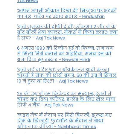
Tak News
'आपने अपनी औकात दिखा दी', निरहुआ पर भड़कीं
काजल, चरित्र पर उठाए सवाल - Hindustan
'मुझे मुनव्वर की ट्रॉफी दे दी', लॉकअप 2 जीतने के
बाद बोलीं श्रेया कालरा, मेकर्स ने किया ब्लंडर! क्या
है सच? - Aaj Tak News
6 अगस्त 1993 को रिलीज हुई वो फिल्म, रामायण
से मिला जिसे बनाने का आइडिया, संजय दत्त को
बना दिया सुपरस्टार - News18 Hindi
'मुझे मर्द चाहिए था', न बॉयफ्रेंड-न शादी करना
चाहती हैं सैफ की छोटी बहन, 50 की उम्र में सिंगल,
19 में टूटा था रिश्ता - Aaj Tak News
25 की उम्र में इस क्रिकेटर का संन्यास, इंजरी ने
चौपट कर दिया करियर, इंग्लैंड के लिए खेल पाया
सिर्फ 4 मैच - Aaj Tak News
लाइव मैच में मैदान पर गिरी बिजली, झुलस गए
टीम के खिलाड़ी, फुटबॉल के मैदान से आया
खौफनाक वीडियो - Navbharat Times