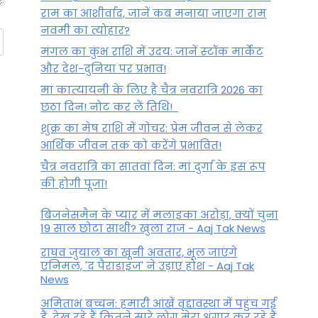
राम का आशीर्वाद, जानें कब मनाया जाएगा राम
नवमी का त्योहार?
मंगल का कुंभ राशि में उदय: जानें स्‍टॉक मार्केट
और देश-दुनिया पर प्रभाव!
मां कात्‍यायनी के लिए है चैत्र नवरात्रि 2026 का
छठा दिन! नोट कर लें तिथि!
शुक्र का मेष राशि में गोचर: प्रेम जीवन से लेकर
आर्थिक जीवन तक को करेंगे प्रभावित!
चैत्र नवरात्रि का सातवां दिन: मां दुर्गा के इस रूप
की होगी पूजा!
बिजनेसमैन के प्यार में मलाइका अरोड़ा, क्यों चुना
19 साल छोटा साथी? खुला राज - Aaj Tak News
राघव जुयाल का खूनी अवतार, भूल जाएंगे
एनिमल, 'द पैराडाइज' ने उड़ाए होश - Aaj Tak
News
अमिताभ बच्चन: हमारी आंखें वृद्दावस्था में पहुंच गई
हैं, देख रहे हैं कितने सारे लोग मेरा श्रृंगार कर रहे हैं