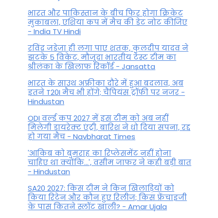
भारत और पाकिस्तान के बीच फिर होगा क्रिकेट
मुकाबला, एशिया कप में मैच की डेट नोट कीजिए
- India TV Hindi
रविंद्र जडेजा ही लगा पाए शतक, कुलदीप यादव ने
झटके 5 विकेट, मौजूदा भारतीय टेस्ट टीम का
श्रीलंका के खिलाफ रिकॉर्ड - Jansatta
भारत के साउथ अफ्रीका दौरे में हुआ बदलाव, अब
इतने T20I मैच भी होंगे; चैंपियंस ट्रॉफी पर नजर -
Hindustan
ODI वर्ल्ड कप 2027 में इस टीम को अब नहीं
मिलेगी डायरेक्ट एंट्री, बारिश ने धो दिया सपना, रद्द
हो गया मैच - Navbharat Times
'आकिब को बुमराह का रिप्लेसमेंट नहीं होना
चाहिए था क्योंकि...', वसीम जाफर ने कही बड़ी बात
- Hindustan
SA20 2027: किस टीम ने किन खिलाड़ियों को
किया रिटेन और कौन हुए रिलीज; किस फ्रेंचाइजी
के पास कितने स्लॉट खाली? - Amar Ujala