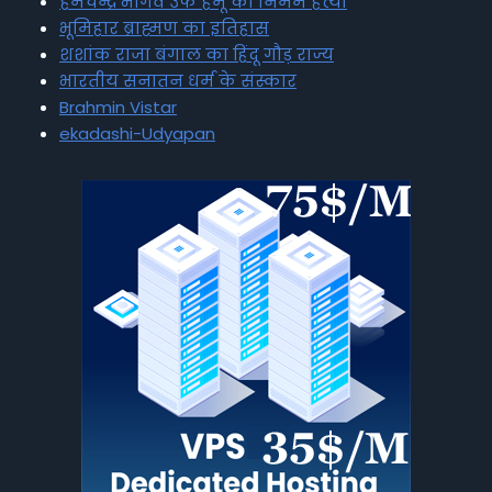
हेमचन्द्र भार्गव उर्फ हेमू की निर्मम हत्या
भूमिहार ब्राह्मण का इतिहास
शशांक राजा बंगाल का हिंदू गौड़ राज्य
भारतीय सनातन धर्म के संस्कार
Brahmin Vistar
ekadashi-Udyapan