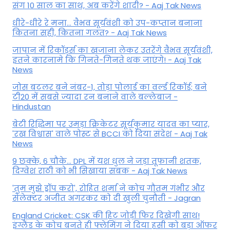
संग 10 साल का साथ, अब करेंगे शादी? - Aaj Tak News
धीरे-धीरे रे मना… वैभव सूर्यवंशी को उप-कप्तान बनाना
कितना सही, कितना गलत? - Aaj Tak News
जापान में रिकॉर्ड्स का खजाना लेकर उतरेंगे वैभव सूर्यवंशी,
इतने कारनामे कि गिनते-गिनते थक जाएंगे! - Aaj Tak
News
जोस बटलर बने नंबर-1, तोड़ा पोलार्ड का वर्ल्ड रिकॉर्ड; बने
टी20 में सबसे ज्यादा रन बनाने वाले बल्लेबाज -
Hindustan
बेटी र‍िद्ध‍िमा पर उमड़ा क्रिकेटर सूर्यकुमार यादव का प्यार,
'रख विश्वास' वाले पोस्ट से BCCI को दिया संदेश - Aaj Tak
News
9 छक्के, 6 चौके... DPL में यश धुल ने जड़ा तूफानी शतक,
द‍िग्वेश राठी को भी स‍िखाया सबक - Aaj Tak News
'तुम मुझे ड्रॉप करो', रोहित शर्मा ने कोच गौतम गंभीर और
सेलेक्टर अजीत अगरकर को दी खुली चुनौती - Jagran
England Cricket: CSK की हिट जोड़ी फिर दिखेगी साथ!
इंग्लैंड के कोच बनते ही फ्लेमिंग ने दिया हसी को बड़ा ऑफर