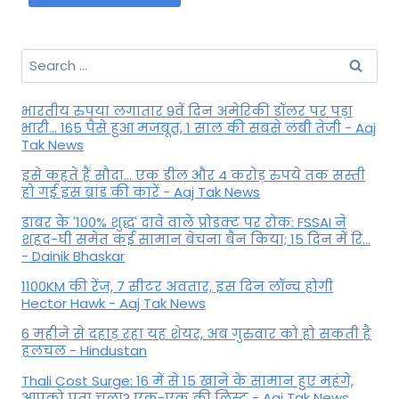
Search
for:
भारतीय रुपया लगातार 9वें दिन अमेरिकी डॉलर पर पड़ा
भारी... 165 पैसे हुआ मजबूत, 1 साल की सबसे लंबी तेजी - Aaj
Tak News
इसे कहते हैं सौदा... एक डील और 4 करोड़ रुपये तक सस्ती
हो गई इस ब्रांड की कारें - Aaj Tak News
डाबर के '100% शुद्ध' दावे वाले प्रोडक्ट पर रोक: FSSAI ने
शहद-घी समेत कई सामान बेचना बैन किया; 15 दिन में रि...
- Dainik Bhaskar
1100KM की रेंज, 7 सीटर अवतार, इस दिन लॉन्च होगी
Hector Hawk - Aaj Tak News
6 महीने से दहाड़ रहा यह शेयर, अब गुरुवार को हो सकती है
हलचल - Hindustan
Thali Cost Surge: 16 में से 15 खाने के सामान हुए महंगे,
आपको पता चला? एक-एक की लिस्ट - Aaj Tak News