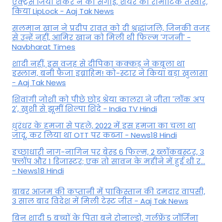
एक्ट्रेस जिया शंकर ने की सगाई, शेयर की रोमांटिक तस्वीरें,
किया LipLock - Aaj Tak News
सलमान खान ने प्रदीप रावत को दी श्रद्धांजलि, जिनकी वजह
से उन्हें नहीं, आमिर खान को मिली थी फिल्म 'गजनी' -
Navbharat Times
शादी नहीं, इस वजह से दीपिका कक्कड़ ने कबूला था
इस्लाम, बनी फैजा इब्राहिम! को-स्टार ने किया बड़ा खुलासा
- Aaj Tak News
शिवांगी जोशी को पीछे छोड़ श्रेया कालरा ने जीता 'लॉक अप
2', खुशी से झूमीं शिल्पा शिंदे - India TV Hindi
धुरंधर के हमजा से पहले, 2022 में इस हमजा का चला था
जादू, कर लिया था OTT पर कब्जा - News18 Hindi
इच्छाधारी नाग-नागिन पर बेस्ड 6 फिल्म, 2 ब्लॉकबस्टर, 3
फ्लॉप और 1 डिजास्टर; एक तो सावन के महीने में हुई थी र...
- News18 Hindi
बाबर आजम की कप्तानी में पाकिस्तान की दमदार वापसी,
3 साल बाद विदेश में मिली टेस्ट जीत - Aaj Tak News
बिन शादी 5 बच्चों के पिता बने रोनाल्डो, गर्लफ्रेंड जॉर्जिना