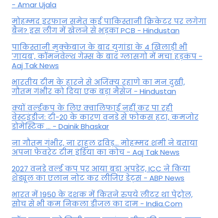
- Amar Ujala
मोहम्मद इरफान समेत कई पाकिस्तानी क्रिकेटर पर लगेगा
बैन? इस लीग में खेलने से भड़का PCB - Hindustan
पाकिस्तानी मुक्केबाज के बाद युगांडा के 4 खिलाड़ी भी
'गायब', कॉमनवेल्थ गेम्स के बाद ग्लासगो में मचा हड़कंप -
Aaj Tak News
भारतीय टीम के हारने से अजिंक्य रहाणे का मन दुखी,
गौतम गंभीर को दिया एक बड़ा मैसेज - Hindustan
क्यों वर्ल्डकप के लिए क्वालिफाई नहीं कर पा रही
वेस्टइंडीज: टी-20 के कारण वनडे से फोकस हटा, कमजोर
डोमेस्टिक ... - Dainik Bhaskar
ना गौतम गंभीर, ना राहुल द्रव‍िड़... मोहम्मद शमी ने बताया
अपना फेवरेट टीम इंड‍िया का कोच - Aaj Tak News
2027 वनडे वर्ल्ड कप पर आया बड़ा अपडेट, ICC ने किया
शेड्यूल का एलान नोट कर लीजिए डेट्स - ABP News
भारत में 1950 के दशक में कितने रुपये लीटर था पेट्रोल,
सोच से भी कम निकला डीजल का दाम - India.Com