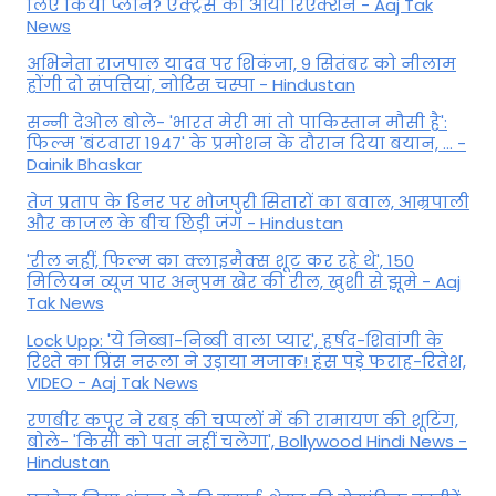
लिए किया प्लान? एक्ट्रेस का आया रिएक्शन - Aaj Tak
News
अभिनेता राजपाल यादव पर शिकंजा, 9 सितंबर को नीलाम
होंगी दो संपत्तियां, नोटिस चस्पा - Hindustan
सन्नी देओल बोले- 'भारत मेरी मां तो पाकिस्तान मौसी है':
फिल्म 'बंटवारा 1947' के प्रमोशन के दौरान दिया बयान, ... -
Dainik Bhaskar
तेज प्रताप के डिनर पर भोजपुरी सितारों का बवाल, आम्रपाली
और काजल के बीच छिड़ी जंग - Hindustan
'रील नहीं, फिल्म का क्लाइमैक्स शूट कर रहे थे', 150
मिलियन व्यूज पार अनुपम खेर की रील, खुशी से झूमे - Aaj
Tak News
Lock Upp: 'ये निब्बा-निब्बी वाला प्यार', हर्षद-शिवांगी के
रिश्ते का प्रिंस नरूला ने उड़ाया मजाक! हंस पड़े फराह-रितेश,
VIDEO - Aaj Tak News
रणबीर कपूर ने रबड़ की चप्पलों में की रामायण की शूटिंग,
बोले- 'किसी को पता नहीं चलेगा', Bollywood Hindi News -
Hindustan