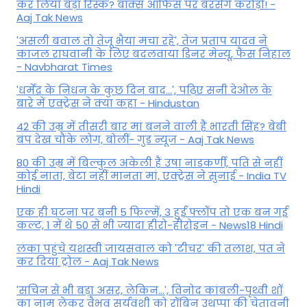
कर लिया बड़ा रिस्क? बॉक्स ऑफिस पर बरसेंगे करोड़ों! -
Aaj Tak News
'असली बवाल तो तेजू भैया मचा रहे', तेज प्रताप यादव ने
काजल राघवानी के लिए बदलवाया डिनर मेन्यू, फैंस न‍िहाल
- Navbharat Times
'धर्मेंद्र के निधन के कुछ दिन बाद...', पढ़िए सनी देओल के
बारे में एक्ट्रेस ने क्या कहा - Hindustan
42 की उम्र में तीसरी बार मां बनने वाली हैं भारती सिंह? बेबी
बंप देख चौंके लोग, बोलीं- गुड न्यूज - Aaj Tak News
80 की उम्र में बिल्कुल अकेली हैं उषा नाडकर्णी, पति से नहीं
कोई नाता, बेटा नहीं मानता मां, एक्ट्रेस ने सुनाई - India TV
Hindi
एक ही घटना पर बनी 5 फिल्में, 3 हुईं फ्लॉप तो एक बन गई
कल्ट, 1 में थे 50 से भी ज्यादा हीरो-हीरोइन - News18 Hindi
लंका पहुंचे यशस्वी जायसवाल को 'टीचर' की तलाश, पंत ने
कर द‍िया ट्रोल - Aaj Tak News
'सचिन से भी बड़ा असर, लेकिन...', व‍िनोद कांबली-पृथ्वी शॉ
का नाम लेकर वैभव सूर्यवंशी को रॉबिन उथप्पा की चेतावनी