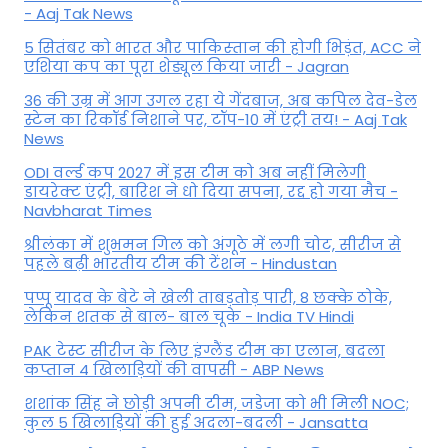
- Aaj Tak News
5 सितंबर को भारत और पाकिस्‍तान की होगी भिड़ंत, ACC ने
एशिया कप का पूरा शेड्यूल किया जारी - Jagran
36 की उम्र में आग उगल रहा ये गेंदबाज, अब कपिल देव-डेल
स्टेन का रिकॉर्ड निशाने पर, टॉप-10 में एंट्री तय! - Aaj Tak
News
ODI वर्ल्ड कप 2027 में इस टीम को अब नहीं मिलेगी
डायरेक्ट एंट्री, बारिश ने धो दिया सपना, रद्द हो गया मैच -
Navbharat Times
श्रीलंका में शुभमन गिल को अंगूठे में लगी चोट, सीरीज से
पहले बढ़ी भारतीय टीम की टेंशन - Hindustan
पप्पू यादव के बेटे ने खेली ताबड़तोड़ पारी, 8 छक्के ठोके,
लेकिन शतक से बाल- बाल चूके - India TV Hindi
PAK टेस्ट सीरीज के लिए इंग्लैंड टीम का एलान, बदला
कप्तान 4 खिलाड़ियों की वापसी - ABP News
शशांक सिंह ने छोड़ी अपनी टीम, जडेजा को भी मिली NOC;
कुल 5 खिलाड़ियों की हुई अदला-बदली - Jansatta