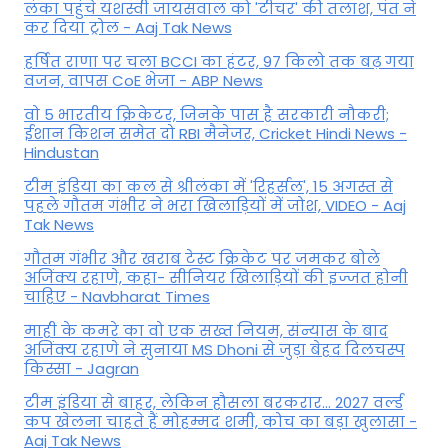
लंका पहुंचे यशस्वी जायसवाल को 'टीचर' की तलाश, पंत ने
कर द‍िया ट्रोल - Aaj Tak News
हर्षित राणा पर चला BCCI का हंटर, 97 किलो तक बढ़ गया
वजन, वापस CoE भेजा - ABP News
वो 5 भारतीय क्रिकेटर, जिनके पास है सरकारी नौकरी;
ईशान किशन समेत दो RBI मैनेजर, Cricket Hindi News -
Hindustan
टीम इंडिया का कल से श्रीलंका में 'रिहर्सल', 15 अगस्त से
पहले गौतम गंभीर ने भरा ख‍िलाड़‍ियों में जोश, VIDEO - Aaj
Tak News
गौतम गंभीर और खराब टेस्ट क्रिकेट पर जमकर बोले
अजिंक्य रहाणे, कहा- सीनियर खिलाड़ियों की इज्जत होनी
चाहिए - Navbharat Times
माही के कमरे का वो एक सख्त नियम, संन्यास के बाद
अजिंक्‍य रहाणे ने सुनाया MS Dhoni से जुड़ा बेहद दिलचस्प
किस्सा - Jagran
टीम इंडिया से बाहर, लेकिन हौसला बरकरार... 2027 वर्ल्ड
कप खेलना चाहते हैं मोहम्मद शमी, कोच का बड़ा खुलासा -
Aaj Tak News