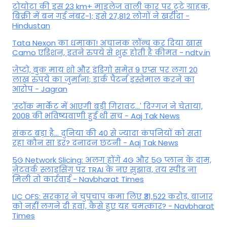
टोयोटा की इस 23 km+ माइलेज वाली कार पर टूटे ग्राहक,
बिक्री में बन गई नंबर-1; इसे 27,812 लोगों ने खरीदा -
Hindustan
Tata Nexon का धमाका! अचानक लॉन्च कर दिया खास
Camo एडिशन, इतने रुपये से शुरू होती है कीमत - ndtv.in
जेप्टो, बुक माय शो और इंडिगो समेत 9 एप्स पर लगा 20
लाख रुपये का जुर्माना; डार्क पैटर्न इस्तेमाल करने का
आरोप - Jagran
'स्‍टॉक मार्केट में आएगी बड़ी गिरावट...' दिग्‍गज ने चेताया,
2008 की भविष्यवाणी हुई थी सच - Aaj Tak News
संकट बड़ा है... दुनिया की 40 से ज्यादा कंपनियों को सता
रहा कौन सा डर? दनादन छंटनी - Aaj Tak News
5G Network Slicing: अलग होंगे 4G और 5G प्लान के दाम,
नेटवर्क स्लाइसिंग पर TRAI के नए सुझाव, तय स्पीड ना
मिली तो कार्रवाई - Navbharat Times
LIC OFS: सरकार ने चुपचाप कमा लिए ₹31,522 करोड़, बाजार
को नहीं लगने दी हवा, कैसे हुए यह चमत्कार? - Navbharat
Times