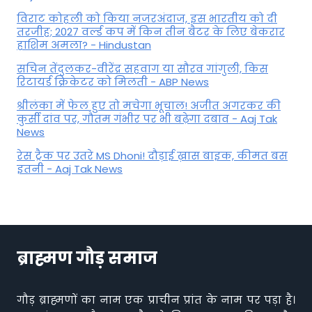
विराट कोहली को किया नजरअंदाज, इस भारतीय को दी
तरजीह; 2027 वर्ल्ड कप में किन तीन बैटर के लिए बेकरार
हाशिम अमला? - Hindustan
सचिन तेंदुलकर-वीरेंद्र सहवाग या सौरव गांगुली, किस
रिटायर्ड क्रिकेटर को मिलती - ABP News
श्रीलंका में फेल हुए तो मचेगा भूचाल! अजीत अगरकर की
कुर्सी दांव पर, गौतम गंभीर पर भी बढ़ेगा दबाव - Aaj Tak
News
रेस ट्रैक पर उतरे MS Dhoni! दौड़ाई ख़ास बाइक, कीमत बस
इतनी - Aaj Tak News
ब्राह्मण गौड़ समाज
गौड़ ब्राह्मणों का नाम एक प्राचीन प्रांत के नाम पर पड़ा है।