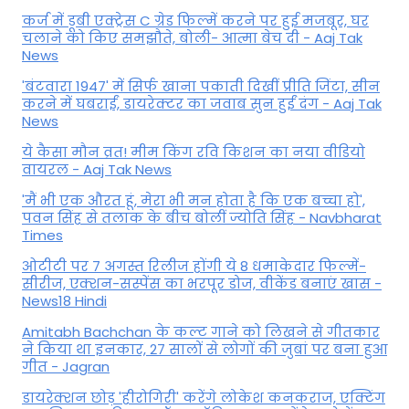
कर्ज में डूबी एक्ट्रेस C ग्रेड फिल्में करने पर हुई मजबूर, घर
चलाने को किए समझौते, बोली- आत्मा बेच दी - Aaj Tak
News
'बंटवारा 1947' में सिर्फ खाना पकाती दिखीं प्रीति जिंटा, सीन
करने में घबराईं, डायरेक्टर का जवाब सुन हुईं दंग - Aaj Tak
News
ये कैसा मौन व्रत! मीम किंग रवि किशन का नया वीडियो
वायरल - Aaj Tak News
'मैं भी एक औरत हूं, मेरा भी मन होता है कि एक बच्चा हो',
पवन सिंह से तलाक के बीच बोलीं ज्योति सिंह - Navbharat
Times
ओटीटी पर 7 अगस्त रिलीज होंगी ये 8 धमाकेदार फिल्में-
सीरीज, एक्शन-सस्पेंस का भरपूर डोज, वीकेंड बनाएं खास -
News18 Hindi
Amitabh Bachchan के कल्ट गाने को लिखने से गीतकार
ने किया था इनकार, 27 सालों से लोगों की जुबां पर बना हुआ
गीत - Jagran
डायरेक्शन छोड़ 'हीरोगिरी' करेंगे लोकेश कनकराज, एक्टिंग