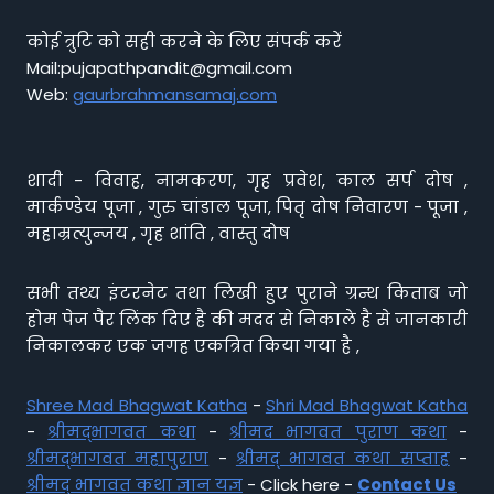
कोई त्रुटि को सही करने के लिए संपर्क करें
Mail:pujapathpandit@gmail.com
Web:
gaurbrahmansamaj.com
शादी - विवाह, नामकरण, गृह प्रवेश, काल सर्प दोष ,
मार्कण्डेय पूजा , गुरु चांडाल पूजा, पितृ दोष निवारण - पूजा ,
महाम्रत्युन्जय , गृह शांति , वास्तु दोष
सभी तथ्य इंटरनेट तथा लिखी हुए पुराने ग्रन्थ किताब जो
होम पेज पैर लिंक दिए है की मदद से निकाले है से जानकारी
निकालकर एक जगह एकत्रित किया गया है ,
Shree Mad Bhagwat Katha
-
Shri Mad Bhagwat Katha
-
श्रीमद्भागवत कथा
-
श्रीमद भागवत पुराण कथा
-
श्रीमद्भागवत महापुराण
-
श्रीमद् भागवत कथा सप्ताह
-
श्रीमद् भागवत कथा ज्ञान यज्ञ
- Click here -
Contact Us