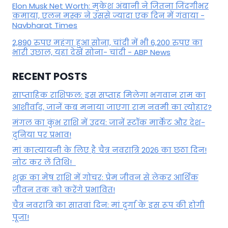
Elon Musk Net Worth: मुकेश अंबानी ने जितना जिंदगीभर
कमाया, एलन मस्क ने उससे ज्यादा एक दिन में गंवाया -
Navbharat Times
2,890 रुपए महंगा हुआ सोना, चांदी में भी 6,200 रुपए का
भारी उछाल, यहां देखें सोना- चांदी - ABP News
RECENT POSTS
साप्ताहिक राशिफल: इस सप्ताह मिलेगा भगवान राम का
आशीर्वाद, जानें कब मनाया जाएगा राम नवमी का त्योहार?
मंगल का कुंभ राशि में उदय: जानें स्‍टॉक मार्केट और देश-
दुनिया पर प्रभाव!
मां कात्‍यायनी के लिए है चैत्र नवरात्रि 2026 का छठा दिन!
नोट कर लें तिथि!
शुक्र का मेष राशि में गोचर: प्रेम जीवन से लेकर आर्थिक
जीवन तक को करेंगे प्रभावित!
चैत्र नवरात्रि का सातवां दिन: मां दुर्गा के इस रूप की होगी
पूजा!