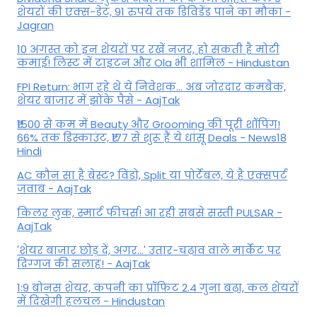
शेयरों की एक्स-डेट, 91 रुपये तक डिविडेंड पाने का मौका -
Jagran
10 अगस्त को इन शेयरों पर रखें नजर, हो सकती है मोटी
कमाई! लिस्ट में टाइटन और Ola भी शामिल - Hindustan
FPI Return: भाग रहे थे ये निवेशक... अब जोरदार कमबैक,
शेयर बाजार में झोंके पैसे - AajTak
₹1500 से कम में Beauty और Grooming की पूरी शॉपिंग!
66% तक डिस्काउंट, ₹177 से शुरू हैं ये धांसू Deals - News18
Hindi
AC कौन सा है बेस्ट? विंडो, Split या पोर्टेबल, ये है एक्सपर्ट
जवाब - AajTak
किलर लुक, स्मार्ट फीचर्स! आ रही सबसे सस्ती PULSAR -
AajTak
'शेयर बाजार छोड़ दें, अगर...' उतार-चढ़ाव वाले मार्केट पर
दिग्‍गज की सलाह! - AajTak
1:9 बोनस शेयर, कंपनी का प्रॉफिट 2.4 गुना बढ़ा, कल शेयरों
में दिखेगी हलचल - Hindustan