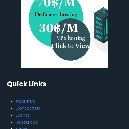
Quick Links
About us
Contact Us
Events
Resources
News