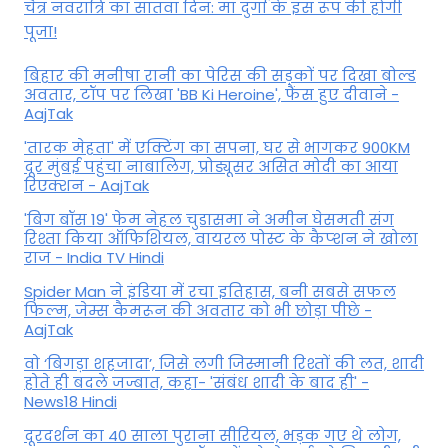
चैत्र नवरात्रि का सातवां दिन: मां दुर्गा के इस रूप की होगी
पूजा!
बिहार की मनीषा रानी का पेरिस की सड़कों पर दिखा बोल्ड
अवतार, टॉप पर लिखा 'BB Ki Heroine', फैंस हुए दीवाने -
AajTak
'तारक मेहता' में एक्टिंग का सपना, घर से भागकर 900KM
दूर मुंबई पहुंचा नाबालिग, प्रोड्यूसर असित मोदी का आया
रिएक्शन - AajTak
'बिग बॉस 19' फेम नेहल चुडासमा ने अमीन घेसमती संग
रिश्ता किया ऑफिशियल, वायरल पोस्ट के कैप्शन ने खोला
राज - India TV Hindi
Spider Man ने इंडिया में रचा इतिहास, बनी सबसे सफल
फिल्म, जेम्स कैमरून की अवतार को भी छोड़ा पीछे -
AajTak
वो ‘बिगड़ा शहजादा’, जिसे लगी जिस्मानी रिश्तों की लत, शादी
होते ही बदले जज्बात, कहा- 'संबंध शादी के बाद ही' -
News18 Hindi
दूरदर्शन का 40 साला पुराना सीरियल, भड़क गए थे लोग,