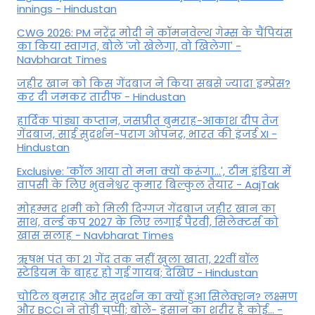
innings - Hindustan
CWG 2026: PM नरेंद्र मोदी ने कॉमनवेल्थ गेम्स के चैंपियंस
का किया स्वागत, बोले 'जो खेलेगा, वो खिलेगा' -
Navbharat Times
जहीर खान को किस गेंदबाज ने किया सबसे ज्यादा इम्प्रेस?
कर दी जमकर तारीफ - Hindustan
हार्दिक पांड्या कप्तान, जसप्रीत बुमराह-आकाश दीप तेज
गेंदबाज, साई सुदर्शन-पराग ओपनर, भारत की इंजर्ड XI -
Hindustan
Exclusive: 'कॉल आया तो मना क्यों करूंगा...', टीम इंडिया में
वापसी के लिए भुवनेश्वर कुमार बिल्कुल तैयार - AajTak
मोहम्मद शमी को मिली दिग्गज गेंदबाज जहीर खान का
साथ, वर्ल्ड कप 2027 के लिए लगाई पैरवी, सिलेक्टर्स को
खास सलाह - Navbharat Times
ऋषभ पंत का 21 गेंद तक नहीं खुला खाता, 22वीं बॉल
स्टेडियम के बाहर हो गई गायब; देखिए - Hindustan
चोटिल बुमराह और सुदर्शन का क्यों हुआ सिलेक्शन? लक्ष्मण
और BCCI ने तोड़ी चुप्पी; बोले- इंसान का शरीर है कोई… -