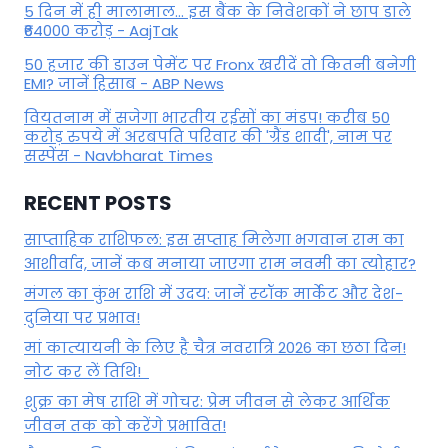
5 दिन में ही मालामाल... इस बैंक के निवेशकों ने छाप डाले
₹64000 करोड़ - AajTak
50 हजार की डाउन पेमेंट पर Fronx खरीदें तो कितनी बनेगी
EMI? जानें हिसाब - ABP News
वियतनाम में सजेगा भारतीय रईसों का मंडप! करीब 50
करोड़ रुपये में अरबपति परिवार की 'ग्रैंड शादी', नाम पर
सस्पेंस - Navbharat Times
RECENT POSTS
साप्ताहिक राशिफल: इस सप्ताह मिलेगा भगवान राम का
आशीर्वाद, जानें कब मनाया जाएगा राम नवमी का त्योहार?
मंगल का कुंभ राशि में उदय: जानें स्‍टॉक मार्केट और देश-
दुनिया पर प्रभाव!
मां कात्‍यायनी के लिए है चैत्र नवरात्रि 2026 का छठा दिन!
नोट कर लें तिथि!
शुक्र का मेष राशि में गोचर: प्रेम जीवन से लेकर आर्थिक
जीवन तक को करेंगे प्रभावित!