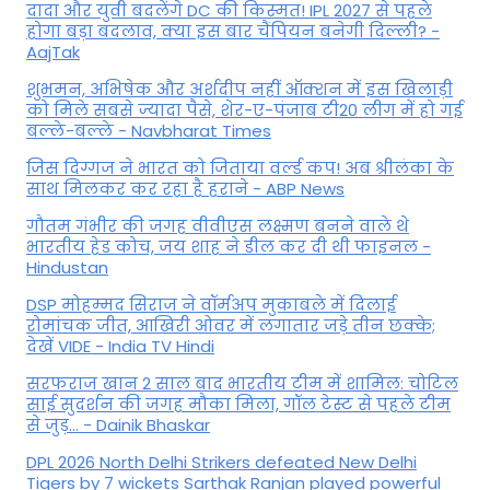
दादा और युवी बदलेंगे DC की किस्मत! IPL 2027 से पहले
होगा बड़ा बदलाव, क्या इस बार चैंपियन बनेगी दिल्ली? -
AajTak
शुभमन, अभिषेक और अर्शदीप नहीं ऑक्शन में इस खिलाड़ी
को मिले सबसे ज्यादा पैसे, शेर-ए-पंजाब टी20 लीग में हो गई
बल्ले-बल्ले - Navbharat Times
जिस दिग्गज ने भारत को जिताया वर्ल्ड कप! अब श्रीलंका के
साथ मिलकर कर रहा है हराने - ABP News
गौतम गंभीर की जगह वीवीएस लक्ष्मण बनने वाले थे
भारतीय हेड कोच, जय शाह ने डील कर दी थी फाइनल -
Hindustan
DSP मोहम्मद सिराज ने वॉर्मअप मुकाबले में दिलाई
रोमांचक जीत, आखिरी ओवर में लगातार जड़े तीन छक्के;
देखें VIDE - India TV Hindi
सरफराज खान 2 साल बाद भारतीय टीम में शामिल: चोटिल
साई सुदर्शन की जगह मौका मिला, गॉल टेस्ट से पहले टीम
से जुड़... - Dainik Bhaskar
DPL 2026 North Delhi Strikers defeated New Delhi
Tigers by 7 wickets Sarthak Ranjan played powerful