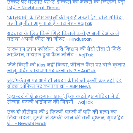
एक्टर पर बरसाए पत्थर, डॉक्टरों को मेकर्स को लिखनी पड़ी
चिट्ठी - Navbharat Times
'कामयाबी के लिए अपनों की बुराई जरूरी है?', बोले गोविंदा,
पत्नी सुनीता आहूजा से हैं नाराज? - AajTak
बंटवारा के लिए किसे मिले कितने करोड़? सनी देओल ने
बढ़ाया अपनी फीस का मीटर - Hindustan
'सलमान खान फॉलोज', रवि किशन की बेटी रीवा से मिले
भाईजान, वायरल हुआ फैन मोमेंट - AajTak
'मैंने किसी को Kiss नहीं किया', फीमेल फैंस पर बोले कुमार
सानू, उदित नारायण पर कसा तंज? - AajTak
नेटफ्लिक्स पर आते ही नंबर 1 की छीनी कुर्सी, कर रही ट्रेंड,
बॉक्स ऑफिस पर कमाया था - ABP News
'दुख-दर्द में थे सलमान खान', ड्रिंक करते हुए गोविंदा ने दी
सलाह, बदली भाईजान की जिंदगी - AajTak
एक ही हीरोइन की 2 फिल्में, पहली में पति की हत्या का
लिया बदला, दूसरी में उसकी जान की बनी दुश्मन, सुपरहिट
थे... - News18 Hindi