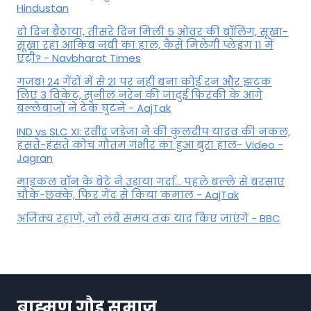
Hindustan
दो दिन बैठाया, तीसरे दिन मिली 5 ओवर की बॉलिंग, सूखा-
सूखा रहा आकिब नबी का हाल, कैसे मिलेगी प्लेइंग 11 में
एंट्री? - Navbharat Times
गजब! 24 गेंदों में से 21 पर नहीं बना कोई रन और झटक
लिए 3 विकेट, सुनील नरेन की जादुई फिरकी के आगे
बल्लेबाजों ने टेके घुटने - AajTak
IND vs SLC XI: रवींद्र जडेजा ने की कुलदीप यादव की नकल,
हंसते-हंसते कोच गौतम गंभीर का हुआ बुरा हाल- Video -
Jagran
माइकल वॉन के बेटे ने उड़ाया गर्दा... पहले बल्ले से बरसाए
चौके-छक्के, फिर गेंद से किया कमाल - AajTak
अजिंक्य रहाणे, जो लंबे समय तक याद किए जाएंगे - BBC
ब्राह्मण गौड़ समाज