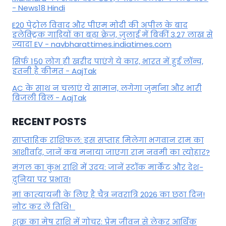
- News18 Hindi
E20 पेट्रोल विवाद और पीएम मोदी की अपील के बाद
इलेक्ट्रिक गाड़ियों का बढ़ा क्रेज, जुलाई में बिकीं 3.27 लाख से
ज्यादा EV - navbharattimes.indiatimes.com
सिर्फ 150 लोग ही खरीद पाएंगे ये कार, भारत में हुई लॉन्च,
इतनी है कीमत - AajTak
AC के साथ न चलाएं ये सामान, लगेगा जुर्माना और भारी
बिजली बिल - AajTak
RECENT POSTS
साप्ताहिक राशिफल: इस सप्ताह मिलेगा भगवान राम का
आशीर्वाद, जानें कब मनाया जाएगा राम नवमी का त्योहार?
मंगल का कुंभ राशि में उदय: जानें स्‍टॉक मार्केट और देश-
दुनिया पर प्रभाव!
मां कात्‍यायनी के लिए है चैत्र नवरात्रि 2026 का छठा दिन!
नोट कर लें तिथि!
शुक्र का मेष राशि में गोचर: प्रेम जीवन से लेकर आर्थिक