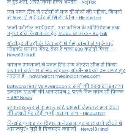
में हुईं भर्ती, शेयर किया हेल्थ अपडेट - AajTak
जब पवन सिंह ने गरीबों में बांट दीं नोटों की गड्डियां, मिनटों
में खत्म हो गई इवेंट में मिली फीस - Hindustan
'मनी फॉलोज माई ब्रदर'... अब कॉलेज के ओरिएंटेशन तक
पहुंचा रवि किशन का ट्रेंड, Video वायरल - AajTak
बॉलीवुड में एंट्री के लिए नहीं थे पैसे, दोस्तों ने पाई-पाई
जोड़कर बनाया मेंबर, बेटा दे चुका 800 करोड़ी फिल्... -
News18 Hindi
काजल राघवानी ने पवन सिंह संग अंतरंग सीन से किया
मना तो चले गए थे सेट छोड़कर, बोलीं- सबको दस जगह मुंह
मारना है - navbharattimes.indiatimes.com
Batwara 1947 Vs Awarapan 2: सनी की बंटवारा 1947 या
इमरान हाशमी की आवारापन 2, पहले दिन कौन सी फिल्म
- ABP News
मृणाल ठाकुर ने 10 साल छोटे यशस्वी जैसवाल संग डेटिंग
की खबरों पर तोड़ी चुप्पी, बताया सच - Hindustan
किशोर कुमार का बिहार कनेक्शन, हर साल क्यों लौटते थे
भागलपुर? जुड़ी है दिलचस्प कहानी - News18 Hindi