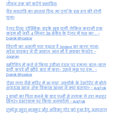
जीवन तक को करेंगे प्रभावित!
चैत्र नवरात्रि का सातवां दिन: मां दुर्गा के इस रूप की होगी
पूजा!
ट्रेलर रिव्यू: टॉक्सिक: बंदूकें खूब चलीं, लेकिन कहानी एक
कदम भी नहीं; 4 मिनट 38 सेकेंड के ट्रेलर में यश का ... -
Dainik Bhaskar
जिंदगी का असली पाठ पढ़ाता है Sridevi का कल्ट गाना,
सुरेश वाडकर ने दी आवाज; आज भी है सबका फेवरेट -
Jagran
स्क्रीनिंग में कुत्ते ने किया रवीना टंडन पर हमला: बाल-बाल
बचीं, कपड़े भी खींचे, बाद में कहा- उसने मुझ पर हम... -
Dainik Bhaskar
'ऐसा लगा जैसे मंदिर में आ गया', न्यूयॉर्क के रेस्टोरेंट में बोले
शाहरुख खान, शेफ विकास खन्ना ने क्या बताया? - AajTak
2 बच्चों का पिता बनने के बाद पत्नी से तलाक ले रहा मशहूर
सिंगर? इंस्टाग्राम पर किया अनफॉलो - AajTak
एक्ट्रेस स्वरा भास्कर और अविका गोर को हुआ डेंगू, अस्पताल