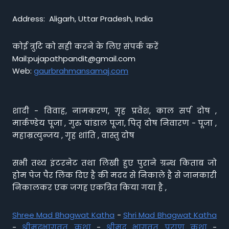
Address: Aligarh, Uttar Pradesh, India
कोई त्रुटि को सही करने के लिए संपर्क करें
Mail:pujapathpandit@gmail.com
Web:
gaurbrahmansamaj.com
शादी - विवाह, नामकरण, गृह प्रवेश, काल सर्प दोष ,
मार्कण्डेय पूजा , गुरु चांडाल पूजा, पितृ दोष निवारण - पूजा ,
महाम्रत्युन्जय , गृह शांति , वास्तु दोष
सभी तथ्य इंटरनेट तथा लिखी हुए पुराने ग्रन्थ किताब जो
होम पेज पैर लिंक दिए है की मदद से निकाले है से जानकारी
निकालकर एक जगह एकत्रित किया गया है ,
Shree Mad Bhagwat Katha
-
Shri Mad Bhagwat Katha
-
श्रीमद्भागवत कथा
-
श्रीमद भागवत पुराण कथा
-