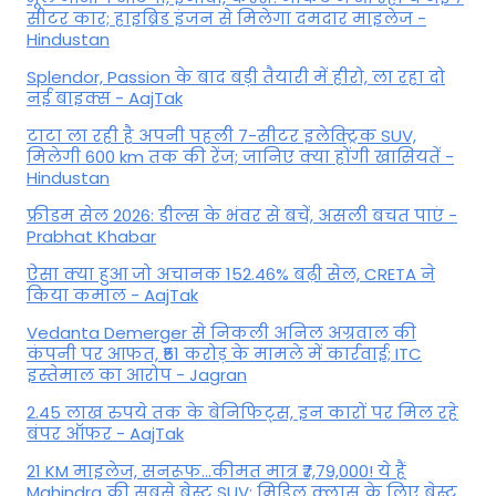
सीटर कार; हाइब्रिड इंजन से मिलेगा दमदार माइलेज -
Hindustan
Splendor, Passion के बाद बड़ी तैयारी में हीरो, ला रहा दो
नई बाइक्स - AajTak
टाटा ला रही है अपनी पहली 7-सीटर इलेक्ट्रिक SUV,
मिलेगी 600 km तक की रेंज; जानिए क्या होंगी खासियतें -
Hindustan
फ्रीडम सेल 2026: डील्स के भंवर से बचें, असली बचत पाएं -
Prabhat Khabar
ऐसा क्या हुआ जो अचानक 152.46% बढ़ी सेल, CRETA ने
किया कमाल - AajTak
Vedanta Demerger से निकली अनिल अग्रवाल की
कंपनी पर आफत, ₹51 करोड़ के मामले में कार्रवाई; ITC
इस्तेमाल का आरोप - Jagran
2.45 लाख रुपये तक के बेनिफिट्स, इन कारों पर मिल रहे
बंपर ऑफर - AajTak
21 KM माइलेज, सनरूफ...कीमत मात्र ₹7,79,000! ये हैं
Mahindra की सबसे बेस्ट SUV; मिडिल क्लास के लिए बेस्ट