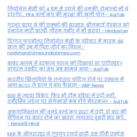
ल‍ियोनेल मेसी को 4 बम से उड़ाने की धमकी, रोनाल्डो भी थे
टारगेट... FIFA वर्ल्ड कप की सुरक्षा की खुली पोल - AajTak
गुरनूर बरार ने की छक्कों की बरसात, श्रीलंकाई गेंदबाज को
दनादन मारी बाउंड्री; गौतम गंभीर ने भी सराहा - Hindustan
दिग्गज फुटबॉलर लियोनेल मेसी के परिवार में मातम, 68
साल की उम्र में पिता जॉर्ज का निधन -
navbharattimes.indiatimes.com
बाबर आजम ने इरफान पठान को दिखाया था 'एटीट्यूड'?
वायरल तस्वीर का सच अब सामने आया - AajTak
भारतीय खिलाड़ियों के लगातार चोटिल होने पर एक्शन में
आया BCCI, ले डाला ये बड़ा फैसला - ABP News
600 से ज्यादा विकेट, फिर भी टीम इंडिया में एंट्री नहीं...
धर्मेंद्रसिंह जडेजा पर सेलेक्टर्स कब होंगे मेहरबान? - AajTak
अफगानिस्तान की वनडे वर्ल्ड कप 2027 में एंट्री, दो बार की
चैंपियन पर बाहर होने का खतरा, लगातार दूसरी बार कटे...
- News18 Hindi
KKR के ऑलराउंडर ने गुपचुप रचाई शादी, इस टीवी एक्ट्रेस