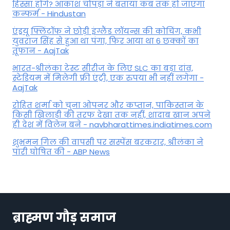
हिस्सा होंगे? आकाश चोपड़ा ने बताया कब तक हो जाएगा
कन्फर्म - Hindustan
एंड्रयू फ्लिंटॉफ ने छोड़ी इंग्लैंड लॉयन्स की कोच‍िंग, कभी
युवराज सिंह से हुआ था पंगा, फ‍िर आया था 6 छक्कों का
तूफान - AajTak
भारत-श्रीलंका टेस्ट सीरीज के लिए SLC का बड़ा दांव,
स्टेडियम में मिलेगी फ्री एंट्री, एक रुपया भी नहीं लगेगा -
AajTak
रोहित शर्मा को चुना ओपनर और कप्तान, पाकिस्तान के
किसी खिलाड़ी की तरफ देखा तक नहीं, शादाब खान अपने
ही देश में विलेन बने - navbharattimes.indiatimes.com
शुभमन गिल की वापसी पर सस्पेंस बरकरार, श्रीलंका ने
पारी घोषित की - ABP News
ब्राह्मण गौड़ समाज