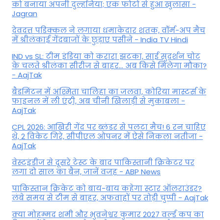
को बनाया अपनी दुल्हनिया; एक फोटो से हुआ खुलासा -
Jagran
देवदत्त पडिक्कल ने लगाया धमाकेदार शतक, वॉर्म-अप मैच
में श्रीलंकाई गेंदबाजों के छुड़ाए पसीने - India TV Hindi
IND vs SL: टीम इंड‍िया को करारा झटका, साई सुदर्शन चोट
के चलते श्रीलंका सीरीज से बाहर... अब किसे म‍िलेगा मौका?
- AajTak
बैडमिंटन में अश्मिता चालिहा का जलवा, कोरिया मास्टर्स के
फाइनल में ली एंट्री, अब चीनी खिलाड़ी से मुकाबला -
AajTak
CPL 2026: आखिरी गेंद पर ब्लंडर से पलटा मैच! 6 रन चाहिए
थे, 2 विकेट गिरे, सीपीएल ओपनर में ऐसे न‍िकला नतीजा -
AajTak
वेस्टइंडीज से दूसरे टेस्ट के बाद पाकिस्तानी क्रिकेटर पर
लगा दो साल का बैन, जानें वजह - ABP News
पाकिस्तान क्रिकेट को बाय-बाय कहेगा स्टार ऑलराउंडर?
लंबे समय से टीम से बाहर, अफवाहों पर तोड़ी चुप्पी - AajTak
क्या मोहम्मद शमी और भुवनेश्वर कुमार 2027 वर्ल्ड कप का