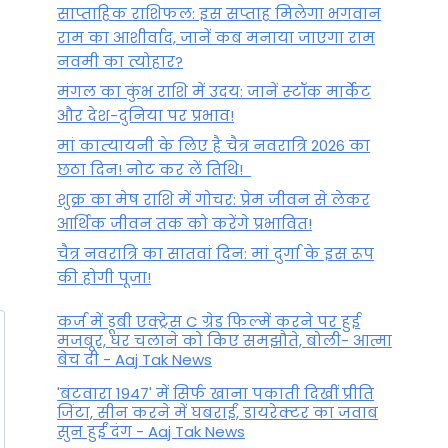
साप्ताहिक राशिफल: इस सप्ताह मिलेगा भगवान
राम का आशीर्वाद, जानें कब मनाया जाएगा राम
नवमी का त्योहार?
मंगल का कुंभ राशि में उदय: जानें स्‍टॉक मार्केट
और देश-दुनिया पर प्रभाव!
मां कात्‍यायनी के लिए है चैत्र नवरात्रि 2026 का
छठा दिन! नोट कर लें तिथि!
शुक्र का मेष राशि में गोचर: प्रेम जीवन से लेकर
आर्थिक जीवन तक को करेंगे प्रभावित!
चैत्र नवरात्रि का सातवां दिन: मां दुर्गा के इस रूप
की होगी पूजा!
कर्ज में डूबी एक्ट्रेस C ग्रेड फिल्में करने पर हुई
मजबूर, घर चलाने को किए समझौते, बोली- आत्मा
बेच दी - Aaj Tak News
'बंटवारा 1947' में सिर्फ खाना पकाती दिखीं प्रीति
जिंटा, सीन करने में घबराईं, डायरेक्टर का जवाब
सुन हुईं दंग - Aaj Tak News