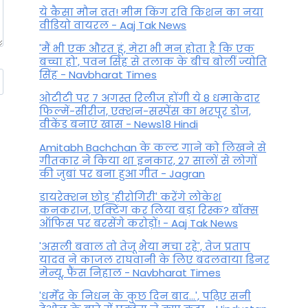
ये कैसा मौन व्रत! मीम किंग रवि किशन का नया
वीडियो वायरल - Aaj Tak News
'मैं भी एक औरत हूं, मेरा भी मन होता है कि एक
बच्चा हो', पवन सिंह से तलाक के बीच बोलीं ज्योति
सिंह - Navbharat Times
ओटीटी पर 7 अगस्त रिलीज होंगी ये 8 धमाकेदार
फिल्में-सीरीज, एक्शन-सस्पेंस का भरपूर डोज,
वीकेंड बनाएं खास - News18 Hindi
Amitabh Bachchan के कल्ट गाने को लिखने से
गीतकार ने किया था इनकार, 27 सालों से लोगों
की जुबां पर बना हुआ गीत - Jagran
डायरेक्शन छोड़ 'हीरोगिरी' करेंगे लोकेश
कनकराज, एक्टिंग कर लिया बड़ा रिस्क? बॉक्स
ऑफिस पर बरसेंगे करोड़ों! - Aaj Tak News
'असली बवाल तो तेजू भैया मचा रहे', तेज प्रताप
यादव ने काजल राघवानी के लिए बदलवाया डिनर
मेन्यू, फैंस न‍िहाल - Navbharat Times
'धर्मेंद्र के निधन के कुछ दिन बाद...', पढ़िए सनी