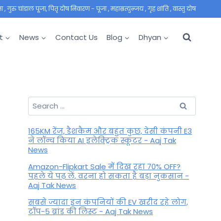
 गुरु चांडाल पूजा, पितृ दोष निवारण - पूजा , महाम्रत्युन्जय , गृह शांति , वास्तु दोष
t
News
Contact Us
Blog
Dhyan
Search
for:
165KM रेंज, डैशकैम और बहुत कुछ, देसी कंपनी E3
ने लॉन्च किया AI इलेक्ट्रिक स्कूटर - Aaj Tak
News
Amazon-Flipkart Sale में दिख रहा 70% OFF?
पहले ये पढ़ लें, वरना हो सकता है बड़ा नुकसान -
Aaj Tak News
सबसे ज्यादा इन कंपनियों की EV खरीद रहे लोग,
टॉप-5 ब्रांड की लिस्ट - Aaj Tak News