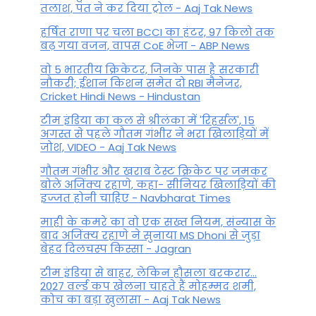
तलाश, पंत ने कर द‍िया ट्रोल - Aaj Tak News
हर्षित राणा पर चला BCCI का हंटर, 97 किलो तक
बढ़ गया वजन, वापस CoE भेजा - ABP News
वो 5 भारतीय क्रिकेटर, जिनके पास है सरकारी
नौकरी; ईशान किशन समेत दो RBI मैनेजर,
Cricket Hindi News - Hindustan
टीम इंडिया का कल से श्रीलंका में 'रिहर्सल', 15
अगस्त से पहले गौतम गंभीर ने भरा ख‍िलाड़‍ियों में
जोश, VIDEO - Aaj Tak News
गौतम गंभीर और खराब टेस्ट क्रिकेट पर जमकर
बोले अजिंक्य रहाणे, कहा- सीनियर खिलाड़ियों की
इज्जत होनी चाहिए - Navbharat Times
माही के कमरे का वो एक सख्त नियम, संन्यास के
बाद अजिंक्‍य रहाणे ने सुनाया MS Dhoni से जुड़ा
बेहद दिलचस्प किस्सा - Jagran
टीम इंडिया से बाहर, लेकिन हौसला बरकरार...
2027 वर्ल्ड कप खेलना चाहते हैं मोहम्मद शमी,
कोच का बड़ा खुलासा - Aaj Tak News