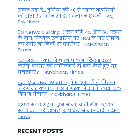
संकट बड़ा है... दुनिया की 40 से ज्यादा कंपनियों
को सता रहा कौन सा डर? दनादन छंटनी - Aaj
Tak News
5G Network Slicing: अलग होंगे 4G और 5G प्लान
के दाम, नेटवर्क स्लाइसिंग पर TRAI के नए सुझाव,
तय स्पीड ना मिली तो कार्रवाई - Navbharat
Times
LIC OFS: सरकार ने चुपचाप कमा लिए ₹31,522
करोड़, बाजार को नहीं लगने दी हवा, कैसे हुए यह
चमत्कार? - Navbharat Times
Elon Musk Net Worth: मुकेश अंबानी ने जितना
जिंदगीभर कमाया, एलन मस्क ने उससे ज्यादा एक
दिन में गंवाया - Navbharat Times
2,890 रुपए महंगा हुआ सोना, चांदी में भी 6,200
रुपए का भारी उछाल, यहां देखें सोना- चांदी - ABP
News
RECENT POSTS