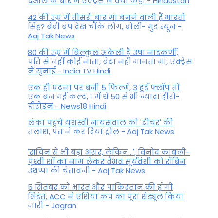
देओल के बारे में एक्ट्रेस ने क्या कहा - Hindustan
42 की उम्र में तीसरी बार मां बनने वाली हैं भारती
सिंह? बेबी बंप देख चौंके लोग, बोलीं- गुड न्यूज -
Aaj Tak News
80 की उम्र में बिल्कुल अकेली हैं उषा नाडकर्णी,
पति से नहीं कोई नाता, बेटा नहीं मानता मां, एक्ट्रेस
ने सुनाई - India TV Hindi
एक ही घटना पर बनी 5 फिल्में, 3 हुईं फ्लॉप तो
एक बन गई कल्ट, 1 में थे 50 से भी ज्यादा हीरो-
हीरोइन - News18 Hindi
लंका पहुंचे यशस्वी जायसवाल को 'टीचर' की
तलाश, पंत ने कर द‍िया ट्रोल - Aaj Tak News
'सचिन से भी बड़ा असर, लेकिन...', व‍िनोद कांबली-
पृथ्वी शॉ का नाम लेकर वैभव सूर्यवंशी को रॉबिन
उथप्पा की चेतावनी - Aaj Tak News
5 सितंबर को भारत और पाकिस्‍तान की होगी
भिड़ंत, ACC ने एशिया कप का पूरा शेड्यूल किया
जारी - Jagran