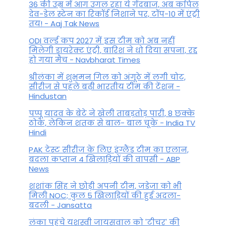
36 की उम्र में आग उगल रहा ये गेंदबाज, अब कपिल
देव-डेल स्टेन का रिकॉर्ड निशाने पर, टॉप-10 में एंट्री
तय! - Aaj Tak News
ODI वर्ल्ड कप 2027 में इस टीम को अब नहीं
मिलेगी डायरेक्ट एंट्री, बारिश ने धो दिया सपना, रद्द
हो गया मैच - Navbharat Times
श्रीलंका में शुभमन गिल को अंगूठे में लगी चोट,
सीरीज से पहले बढ़ी भारतीय टीम की टेंशन -
Hindustan
पप्पू यादव के बेटे ने खेली ताबड़तोड़ पारी, 8 छक्के
ठोके, लेकिन शतक से बाल- बाल चूके - India TV
Hindi
PAK टेस्ट सीरीज के लिए इंग्लैंड टीम का एलान,
बदला कप्तान 4 खिलाड़ियों की वापसी - ABP
News
शशांक सिंह ने छोड़ी अपनी टीम, जडेजा को भी
मिली NOC; कुल 5 खिलाड़ियों की हुई अदला-
बदली - Jansatta
लंका पहुंचे यशस्वी जायसवाल को 'टीचर' की