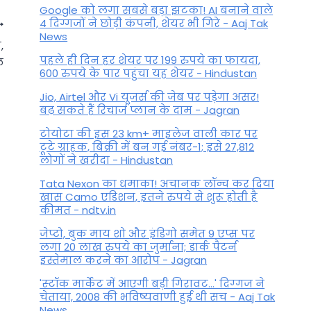
Google को लगा सबसे बड़ा झटका! AI बनाने वाले
4 दिग्गजों ने छोड़ी कंपनी, शेयर भी गिरे - Aaj Tak
News
,
पहले ही दिन हर शेयर पर 199 रुपये का फायदा,
ल
600 रुपये के पार पहुंचा यह शेयर - Hindustan
Jio, Airtel और Vi यूजर्स की जेब पर पड़ेगा असर!
बढ़ सकते हैं रिचार्ज प्लान के दाम - Jagran
टोयोटा की इस 23 km+ माइलेज वाली कार पर
टूटे ग्राहक, बिक्री में बन गई नंबर-1; इसे 27,812
लोगों ने खरीदा - Hindustan
Tata Nexon का धमाका! अचानक लॉन्च कर दिया
खास Camo एडिशन, इतने रुपये से शुरू होती है
कीमत - ndtv.in
जेप्टो, बुक माय शो और इंडिगो समेत 9 एप्स पर
लगा 20 लाख रुपये का जुर्माना; डार्क पैटर्न
इस्तेमाल करने का आरोप - Jagran
'स्‍टॉक मार्केट में आएगी बड़ी गिरावट...' दिग्‍गज ने
चेताया, 2008 की भविष्यवाणी हुई थी सच - Aaj Tak
News