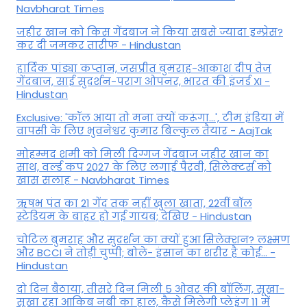
Navbharat Times
जहीर खान को किस गेंदबाज ने किया सबसे ज्यादा इम्प्रेस?
कर दी जमकर तारीफ - Hindustan
हार्दिक पांड्या कप्तान, जसप्रीत बुमराह-आकाश दीप तेज
गेंदबाज, साई सुदर्शन-पराग ओपनर, भारत की इंजर्ड XI -
Hindustan
Exclusive: 'कॉल आया तो मना क्यों करूंगा...', टीम इंडिया में
वापसी के लिए भुवनेश्वर कुमार बिल्कुल तैयार - AajTak
मोहम्मद शमी को मिली दिग्गज गेंदबाज जहीर खान का
साथ, वर्ल्ड कप 2027 के लिए लगाई पैरवी, सिलेक्टर्स को
खास सलाह - Navbharat Times
ऋषभ पंत का 21 गेंद तक नहीं खुला खाता, 22वीं बॉल
स्टेडियम के बाहर हो गई गायब; देखिए - Hindustan
चोटिल बुमराह और सुदर्शन का क्यों हुआ सिलेक्शन? लक्ष्मण
और BCCI ने तोड़ी चुप्पी; बोले- इंसान का शरीर है कोई… -
Hindustan
दो दिन बैठाया, तीसरे दिन मिली 5 ओवर की बॉलिंग, सूखा-
सूखा रहा आकिब नबी का हाल, कैसे मिलेगी प्लेइंग 11 में