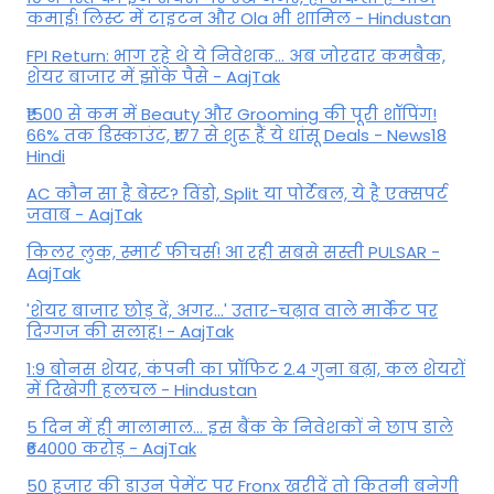
कमाई! लिस्ट में टाइटन और Ola भी शामिल - Hindustan
FPI Return: भाग रहे थे ये निवेशक... अब जोरदार कमबैक,
शेयर बाजार में झोंके पैसे - AajTak
₹1500 से कम में Beauty और Grooming की पूरी शॉपिंग!
66% तक डिस्काउंट, ₹177 से शुरू हैं ये धांसू Deals - News18
Hindi
AC कौन सा है बेस्ट? विंडो, Split या पोर्टेबल, ये है एक्सपर्ट
जवाब - AajTak
किलर लुक, स्मार्ट फीचर्स! आ रही सबसे सस्ती PULSAR -
AajTak
'शेयर बाजार छोड़ दें, अगर...' उतार-चढ़ाव वाले मार्केट पर
दिग्‍गज की सलाह! - AajTak
1:9 बोनस शेयर, कंपनी का प्रॉफिट 2.4 गुना बढ़ा, कल शेयरों
में दिखेगी हलचल - Hindustan
5 दिन में ही मालामाल... इस बैंक के निवेशकों ने छाप डाले
₹64000 करोड़ - AajTak
50 हजार की डाउन पेमेंट पर Fronx खरीदें तो कितनी बनेगी