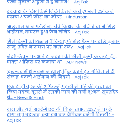
पत्नी सुनीता आहूजा से हैं नाराज? - AajTak
बंटवारा के लिए किसे मिले कितने करोड़? सनी देओल ने
बढ़ाया अपनी फीस का मीटर - Hindustan
'सलमान खान फॉलोज', रवि किशन की बेटी रीवा से मिले
भाईजान, वायरल हुआ फैन मोमेंट - AajTak
'मैंने किसी को Kiss नहीं किया', फीमेल फैंस पर बोले कुमार
सानू, उदित नारायण पर कसा तंज? - AajTak
नेटफ्लिक्स पर आते ही नंबर 1 की छीनी कुर्सी, कर रही ट्रेंड,
बॉक्स ऑफिस पर कमाया था - ABP News
'दुख-दर्द में थे सलमान खान', ड्रिंक करते हुए गोविंदा ने दी
सलाह, बदली भाईजान की जिंदगी - AajTak
एक ही हीरोइन की 2 फिल्में, पहली में पति की हत्या का
लिया बदला, दूसरी में उसकी जान की बनी दुश्मन, सुपरहिट
थे... - News18 Hindi
दादा और युवी बदलेंगे DC की किस्मत! IPL 2027 से पहले
होगा बड़ा बदलाव, क्या इस बार चैंपियन बनेगी दिल्ली? -
AajTak