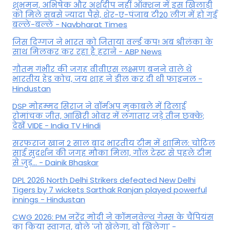
शुभमन, अभिषेक और अर्शदीप नहीं ऑक्शन में इस खिलाड़ी
को मिले सबसे ज्यादा पैसे, शेर-ए-पंजाब टी20 लीग में हो गई
बल्ले-बल्ले - Navbharat Times
जिस दिग्गज ने भारत को जिताया वर्ल्ड कप! अब श्रीलंका के
साथ मिलकर कर रहा है हराने - ABP News
गौतम गंभीर की जगह वीवीएस लक्ष्मण बनने वाले थे
भारतीय हेड कोच, जय शाह ने डील कर दी थी फाइनल -
Hindustan
DSP मोहम्मद सिराज ने वॉर्मअप मुकाबले में दिलाई
रोमांचक जीत, आखिरी ओवर में लगातार जड़े तीन छक्के;
देखें VIDE - India TV Hindi
सरफराज खान 2 साल बाद भारतीय टीम में शामिल: चोटिल
साई सुदर्शन की जगह मौका मिला, गॉल टेस्ट से पहले टीम
से जुड़... - Dainik Bhaskar
DPL 2026 North Delhi Strikers defeated New Delhi
Tigers by 7 wickets Sarthak Ranjan played powerful
innings - Hindustan
CWG 2026: PM नरेंद्र मोदी ने कॉमनवेल्थ गेम्स के चैंपियंस
का किया स्वागत, बोले 'जो खेलेगा, वो खिलेगा' -