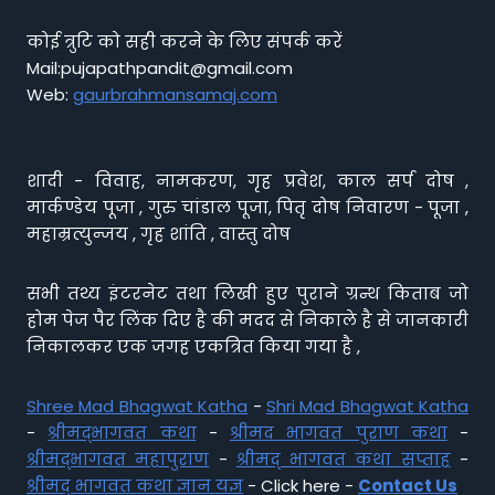
कोई त्रुटि को सही करने के लिए संपर्क करें
Mail:pujapathpandit@gmail.com
Web:
gaurbrahmansamaj.com
शादी - विवाह, नामकरण, गृह प्रवेश, काल सर्प दोष ,
मार्कण्डेय पूजा , गुरु चांडाल पूजा, पितृ दोष निवारण - पूजा ,
महाम्रत्युन्जय , गृह शांति , वास्तु दोष
सभी तथ्य इंटरनेट तथा लिखी हुए पुराने ग्रन्थ किताब जो
होम पेज पैर लिंक दिए है की मदद से निकाले है से जानकारी
निकालकर एक जगह एकत्रित किया गया है ,
Shree Mad Bhagwat Katha
-
Shri Mad Bhagwat Katha
-
श्रीमद्भागवत कथा
-
श्रीमद भागवत पुराण कथा
-
श्रीमद्भागवत महापुराण
-
श्रीमद् भागवत कथा सप्ताह
-
श्रीमद् भागवत कथा ज्ञान यज्ञ
- Click here -
Contact Us