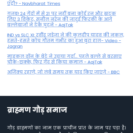
एंट्री? - Navbharat Times
गजब! 24 गेंदों में से 21 पर नहीं बना कोई रन और झटक
लिए 3 विकेट, सुनील नरेन की जादुई फिरकी के आगे
बल्लेबाजों ने टेके घुटने - AajTak
IND vs SLC XI: रवींद्र जडेजा ने की कुलदीप यादव की नकल,
हंसते-हंसते कोच गौतम गंभीर का हुआ बुरा हाल- Video -
Jagran
माइकल वॉन के बेटे ने उड़ाया गर्दा... पहले बल्ले से बरसाए
चौके-छक्के, फिर गेंद से किया कमाल - AajTak
अजिंक्य रहाणे, जो लंबे समय तक याद किए जाएंगे - BBC
ब्राह्मण गौड़ समाज
गौड़ ब्राह्मणों का नाम एक प्राचीन प्रांत के नाम पर पड़ा है।