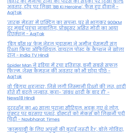
बिहार की मनीषा रानी का पेरिस की सड़कों पर दिखा बोल्ड
अवतार, टॉप पर लिखा 'BB Ki Heroine', फैंस हुए दीवाने -
AajTak
'तारक मेहता' में एक्टिंग का सपना, घर से भागकर 900KM
दूर मुंबई पहुंचा नाबालिग, प्रोड्यूसर असित मोदी का आया
रिएक्शन - AajTak
'बिग बॉस 19' फेम नेहल चुडासमा ने अमीन घेसमती संग
रिश्ता किया ऑफिशियल, वायरल पोस्ट के कैप्शन ने खोला
राज - India TV Hindi
Spider Man ने इंडिया में रचा इतिहास, बनी सबसे सफल
फिल्म, जेम्स कैमरून की अवतार को भी छोड़ा पीछे -
AajTak
वो ‘बिगड़ा शहजादा’, जिसे लगी जिस्मानी रिश्तों की लत, शादी
होते ही बदले जज्बात, कहा- 'संबंध शादी के बाद ही' -
News18 Hindi
दूरदर्शन का 40 साला पुराना सीरियल, भड़क गए थे लोग,
एक्टर पर बरसाए पत्थर, डॉक्टरों को मेकर्स को लिखनी पड़ी
चिट्ठी - Navbharat Times
'कामयाबी के लिए अपनों की बुराई जरूरी है?', बोले गोविंदा,