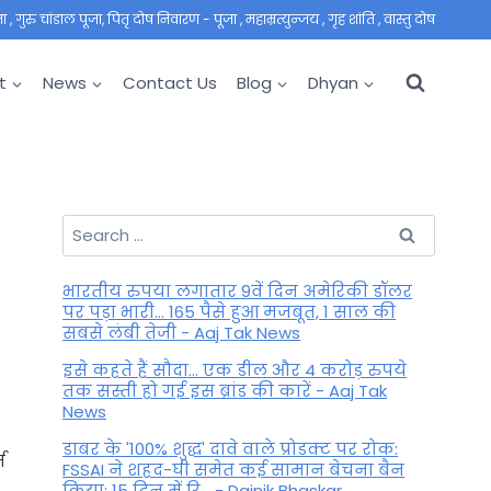
 गुरु चांडाल पूजा, पितृ दोष निवारण - पूजा , महाम्रत्युन्जय , गृह शांति , वास्तु दोष
t
News
Contact Us
Blog
Dhyan
Search
for:
भारतीय रुपया लगातार 9वें दिन अमेरिकी डॉलर
पर पड़ा भारी... 165 पैसे हुआ मजबूत, 1 साल की
सबसे लंबी तेजी - Aaj Tak News
इसे कहते हैं सौदा... एक डील और 4 करोड़ रुपये
तक सस्ती हो गई इस ब्रांड की कारें - Aaj Tak
News
डाबर के '100% शुद्ध' दावे वाले प्रोडक्ट पर रोक:
त
FSSAI ने शहद-घी समेत कई सामान बेचना बैन
किया; 15 दिन में रि... - Dainik Bhaskar