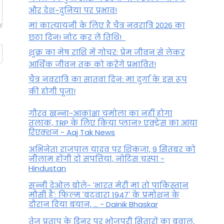
और देश-दुनिया पर प्रभाव!
मां कात्‍यायनी के लिए है चैत्र नवरात्रि 2026 का
छठा दिन! नोट कर लें तिथि!
शुक्र का मेष राशि में गोचर: प्रेम जीवन से लेकर
आर्थिक जीवन तक को करेंगे प्रभावित!
चैत्र नवरात्रि का सातवां दिन: मां दुर्गा के इस रूप
की होगी पूजा!
गौरव खन्ना-आकांक्षा चमोला का नहीं होगा
तलाक, TRP के लिए किया प्लान? एक्ट्रेस का आया
रिएक्शन - Aaj Tak News
अभिनेता राजपाल यादव पर शिकंजा, 9 सितंबर को
नीलाम होंगी दो संपत्तियां, नोटिस चस्पा -
Hindustan
सन्नी देओल बोले- 'भारत मेरी मां तो पाकिस्तान
मौसी है': फिल्म 'बंटवारा 1947' के प्रमोशन के
दौरान दिया बयान, ... - Dainik Bhaskar
तेज प्रताप के डिनर पर भोजपुरी सितारों का बवाल,