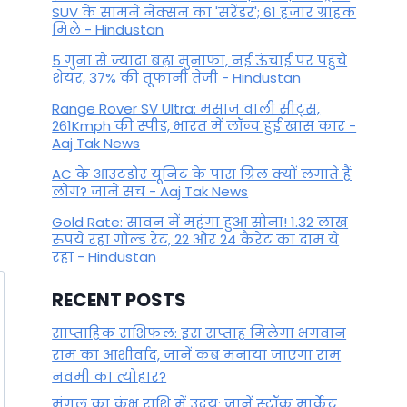
SUV के सामने नेक्सन का 'सरेंडर'; 61 हजार ग्राहक
मिले - Hindustan
5 गुना से ज्यादा बढ़ा मुनाफा, नई ऊंचाई पर पहुंचे
शेयर, 37% की तूफानी तेजी - Hindustan
Range Rover SV Ultra: मसाज वाली सीट्स,
261Kmph की स्पीड, भारत में लॉन्च हुई खास कार -
Aaj Tak News
AC के आउटडोर यूनिट के पास ग्रिल क्यों लगाते हैं
लोग? जाने सच - Aaj Tak News
Gold Rate: सावन में महंगा हुआ सोना! 1.32 लाख
रुपये रहा गोल्ड रेट, 22 और 24 कैरेट का दाम ये
रहा - Hindustan
RECENT POSTS
साप्ताहिक राशिफल: इस सप्ताह मिलेगा भगवान
राम का आशीर्वाद, जानें कब मनाया जाएगा राम
नवमी का त्योहार?
मंगल का कुंभ राशि में उदय: जानें स्‍टॉक मार्केट