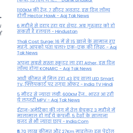
1100KM की रेंज, 7 सीटर अवतार, इस दिन लॉन्च
होगी Hector Hawk - Aaj Tak News
6 महीने से दहाड़ रहा यह शेयर, अब गुरुवार को हो
े
सकती है हलचल - Hindustan
त
Thali Cost Surge: 16 में से 15 खाने के सामान हुए
महंगे, आपको पता चला? एक-एक की लिस्ट - Aaj
Tak News
अपना सबसे सस्ता स्कूटर ला रहा Ather, इस दिन
लॉन्च होगा KONARC - Aaj Tak News
आधी कीमत में मिल रहा 43 इंच वाला LED Smart
TV, फ्लिपकार्ट पर तगड़ा ऑफर - India TV Hindi
5 मीटर से ज्यादा लंबी, 600KM रेंज... भारत आ रही
Black Hakik Gemstone: कब
ये लग्जरी MPV - Aaj Tak News
धारण करना चाहिए काला हकीक,
ईरान-अमेरिका की जंग में तेल बेचकर 3 महीने में
जानें पहनने के लाभ और विधि
मालामाल हो गई ये कंपनी, 5 देशों के सालाना
बजट से भी ज्यादा छाप - India.Com
By
October 15, 2022
₹5.70 लाख कीमत और 27Km माइलेज! इस पेट्रोल