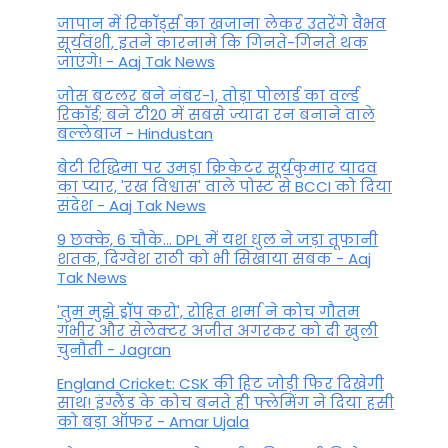
जापान में रिकॉर्ड्स का खजाना लेकर उतरेंगे वैभव
सूर्यवंशी, इतने कारनामे कि गिनते-गिनते थक
जाएंगे! - Aaj Tak News
जोस बटलर बने नंबर-1, तोड़ा पोलार्ड का वर्ल्ड
रिकॉर्ड; बने टी20 में सबसे ज्यादा रन बनाने वाले
बल्लेबाज - Hindustan
बेटी र‍िद्ध‍िमा पर उमड़ा क्रिकेटर सूर्यकुमार यादव
का प्यार, 'रख विश्वास' वाले पोस्ट से BCCI को दिया
संदेश - Aaj Tak News
9 छक्के, 6 चौके... DPL में यश धुल ने जड़ा तूफानी
शतक, द‍िग्वेश राठी को भी स‍िखाया सबक - Aaj
Tak News
'तुम मुझे ड्रॉप करो', रोहित शर्मा ने कोच गौतम
गंभीर और सेलेक्टर अजीत अगरकर को दी खुली
चुनौती - Jagran
England Cricket: CSK की हिट जोड़ी फिर दिखेगी
साथ! इंग्लैंड के कोच बनते ही फ्लेमिंग ने दिया हसी
को बड़ा ऑफर - Amar Ujala