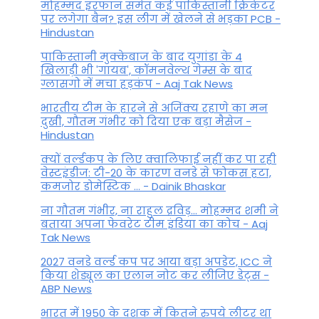
मोहम्मद इरफान समेत कई पाकिस्तानी क्रिकेटर
पर लगेगा बैन? इस लीग में खेलने से भड़का PCB -
Hindustan
पाकिस्तानी मुक्केबाज के बाद युगांडा के 4
खिलाड़ी भी 'गायब', कॉमनवेल्थ गेम्स के बाद
ग्लासगो में मचा हड़कंप - Aaj Tak News
भारतीय टीम के हारने से अजिंक्य रहाणे का मन
दुखी, गौतम गंभीर को दिया एक बड़ा मैसेज -
Hindustan
क्यों वर्ल्डकप के लिए क्वालिफाई नहीं कर पा रही
वेस्टइंडीज: टी-20 के कारण वनडे से फोकस हटा,
कमजोर डोमेस्टिक ... - Dainik Bhaskar
ना गौतम गंभीर, ना राहुल द्रव‍िड़... मोहम्मद शमी ने
बताया अपना फेवरेट टीम इंड‍िया का कोच - Aaj
Tak News
2027 वनडे वर्ल्ड कप पर आया बड़ा अपडेट, ICC ने
किया शेड्यूल का एलान नोट कर लीजिए डेट्स -
ABP News
भारत में 1950 के दशक में कितने रुपये लीटर था