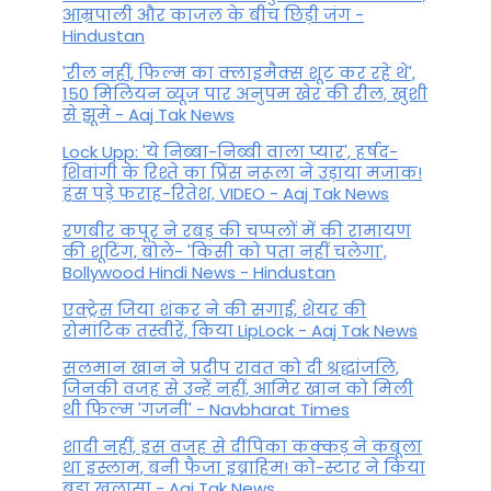
आम्रपाली और काजल के बीच छिड़ी जंग -
Hindustan
'रील नहीं, फिल्म का क्लाइमैक्स शूट कर रहे थे',
150 मिलियन व्यूज पार अनुपम खेर की रील, खुशी
से झूमे - Aaj Tak News
Lock Upp: 'ये निब्बा-निब्बी वाला प्यार', हर्षद-
शिवांगी के रिश्ते का प्रिंस नरूला ने उड़ाया मजाक!
हंस पड़े फराह-रितेश, VIDEO - Aaj Tak News
रणबीर कपूर ने रबड़ की चप्पलों में की रामायण
की शूटिंग, बोले- 'किसी को पता नहीं चलेगा',
Bollywood Hindi News - Hindustan
एक्ट्रेस जिया शंकर ने की सगाई, शेयर की
रोमांटिक तस्वीरें, किया LipLock - Aaj Tak News
सलमान खान ने प्रदीप रावत को दी श्रद्धांजलि,
जिनकी वजह से उन्हें नहीं, आमिर खान को मिली
थी फिल्म 'गजनी' - Navbharat Times
शादी नहीं, इस वजह से दीपिका कक्कड़ ने कबूला
था इस्लाम, बनी फैजा इब्राहिम! को-स्टार ने किया
बड़ा खुलासा - Aaj Tak News