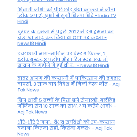
शिवांगी जोशी को पीछे छोड़ श्रेया कालरा ने जीता
'लॉक अप 2', खुशी से झूमीं शिल्पा शिंदे - India TV
Hindi
धुरंधर के हमजा से पहले, 2022 में इस हमजा का
चला था जादू, कर लिया था OTT पर कब्जा -
News18 Hindi
इच्छाधारी नाग-नागिन पर बेस्ड 6 फिल्म, 2
ब्लॉकबस्टर, 3 फ्लॉप और 1 डिजास्टर; एक तो
सावन के महीने में हुई थी र... - News18 Hindi
बाबर आजम की कप्तानी में पाकिस्तान की दमदार
वापसी, 3 साल बाद विदेश में मिली टेस्ट जीत - Aaj
Tak News
बिन शादी 5 बच्चों के पिता बने रोनाल्डो, गर्लफ्रेंड
जॉर्जिना संग 10 साल का साथ, अब करेंगे शादी? -
Aaj Tak News
धीरे-धीरे रे मना… वैभव सूर्यवंशी को उप-कप्तान
बनाना कितना सही, कितना गलत? - Aaj Tak
News