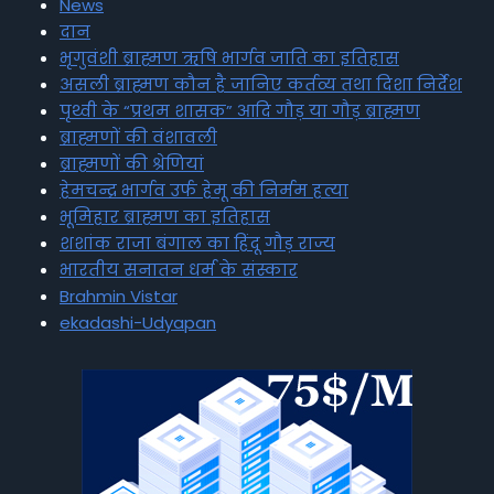
News
दान
भृगुवंशी ब्राह्मण ऋषि भार्गव जाति का इतिहास
असली ब्राह्मण कौन है जानिए कर्तव्य तथा दिशा निर्देश
पृथ्वी के “प्रथम शासक” आदि गौड़ या गौड़ ब्राह्मण
ब्राह्मणों की वंशावली
ब्राह्मणों की श्रेणियां
हेमचन्द्र भार्गव उर्फ हेमू की निर्मम हत्या
भूमिहार ब्राह्मण का इतिहास
शशांक राजा बंगाल का हिंदू गौड़ राज्य
भारतीय सनातन धर्म के संस्कार
Brahmin Vistar
ekadashi-Udyapan