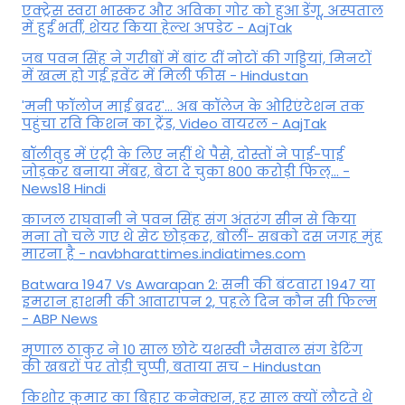
एक्ट्रेस स्वरा भास्कर और अविका गोर को हुआ डेंगू, अस्पताल
में हुईं भर्ती, शेयर किया हेल्थ अपडेट - AajTak
जब पवन सिंह ने गरीबों में बांट दीं नोटों की गड्डियां, मिनटों
में खत्म हो गई इवेंट में मिली फीस - Hindustan
'मनी फॉलोज माई ब्रदर'... अब कॉलेज के ओरिएंटेशन तक
पहुंचा रवि किशन का ट्रेंड, Video वायरल - AajTak
बॉलीवुड में एंट्री के लिए नहीं थे पैसे, दोस्तों ने पाई-पाई
जोड़कर बनाया मेंबर, बेटा दे चुका 800 करोड़ी फिल्... -
News18 Hindi
काजल राघवानी ने पवन सिंह संग अंतरंग सीन से किया
मना तो चले गए थे सेट छोड़कर, बोलीं- सबको दस जगह मुंह
मारना है - navbharattimes.indiatimes.com
Batwara 1947 Vs Awarapan 2: सनी की बंटवारा 1947 या
इमरान हाशमी की आवारापन 2, पहले दिन कौन सी फिल्म
- ABP News
मृणाल ठाकुर ने 10 साल छोटे यशस्वी जैसवाल संग डेटिंग
की खबरों पर तोड़ी चुप्पी, बताया सच - Hindustan
किशोर कुमार का बिहार कनेक्शन, हर साल क्यों लौटते थे