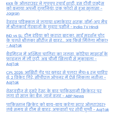
KKR के ऑलराउंडर ने गुपचुप रचाई शादी, इस टीवी एक्ट्रेस
को बनाया अपनी दुल्हनिया; एक फोटो से हुआ खुलासा -
Jagran
देवदत्त पडिक्कल ने लगाया धमाकेदार शतक, वॉर्म-अप मैच
में श्रीलंकाई गेंदबाजों के छुड़ाए पसीने - India TV Hindi
IND vs SL: टीम इंड‍िया को करारा झटका, साई सुदर्शन चोट
के चलते श्रीलंका सीरीज से बाहर... अब किसे म‍िलेगा मौका?
- AajTak
बैडमिंटन में अश्मिता चालिहा का जलवा, कोरिया मास्टर्स के
फाइनल में ली एंट्री, अब चीनी खिलाड़ी से मुकाबला -
AajTak
CPL 2026: आखिरी गेंद पर ब्लंडर से पलटा मैच! 6 रन चाहिए
थे, 2 विकेट गिरे, सीपीएल ओपनर में ऐसे न‍िकला नतीजा -
AajTak
वेस्टइंडीज से दूसरे टेस्ट के बाद पाकिस्तानी क्रिकेटर पर
लगा दो साल का बैन, जानें वजह - ABP News
पाकिस्तान क्रिकेट को बाय-बाय कहेगा स्टार ऑलराउंडर?
लंबे समय से टीम से बाहर, अफवाहों पर तोड़ी चुप्पी - AajTak