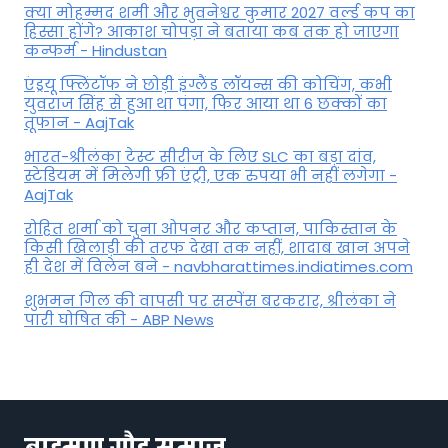
क्या मोहम्मद शमी और भुवनेश्वर कुमार 2027 वर्ल्ड कप का
हिस्सा होंगे? आकाश चोपड़ा ने बताया कब तक हो जाएगा
कन्फर्म - Hindustan
एंड्रयू फ्लिंटॉफ ने छोड़ी इंग्लैंड लॉयन्स की कोच‍िंग, कभी
युवराज सिंह से हुआ था पंगा, फ‍िर आया था 6 छक्कों का
तूफान - AajTak
भारत-श्रीलंका टेस्ट सीरीज के लिए SLC का बड़ा दांव,
स्टेडियम में मिलेगी फ्री एंट्री, एक रुपया भी नहीं लगेगा -
AajTak
रोहित शर्मा को चुना ओपनर और कप्तान, पाकिस्तान के
किसी खिलाड़ी की तरफ देखा तक नहीं, शादाब खान अपने
ही देश में विलेन बने - navbharattimes.indiatimes.com
शुभमन गिल की वापसी पर सस्पेंस बरकरार, श्रीलंका ने
पारी घोषित की - ABP News
ब्राह्मण गौड़ समाज