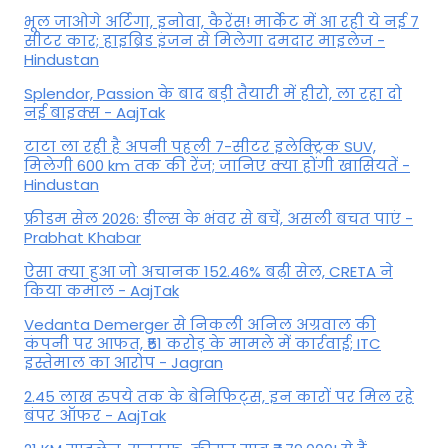
भूल जाओगे अर्टिगा, इनोवा, कैरेंस! मार्केट में आ रही ये नई 7
सीटर कार; हाइब्रिड इंजन से मिलेगा दमदार माइलेज -
Hindustan
Splendor, Passion के बाद बड़ी तैयारी में हीरो, ला रहा दो
नई बाइक्स - AajTak
टाटा ला रही है अपनी पहली 7-सीटर इलेक्ट्रिक SUV,
मिलेगी 600 km तक की रेंज; जानिए क्या होंगी खासियतें -
Hindustan
फ्रीडम सेल 2026: डील्स के भंवर से बचें, असली बचत पाएं -
Prabhat Khabar
ऐसा क्या हुआ जो अचानक 152.46% बढ़ी सेल, CRETA ने
किया कमाल - AajTak
Vedanta Demerger से निकली अनिल अग्रवाल की
कंपनी पर आफत, ₹51 करोड़ के मामले में कार्रवाई; ITC
इस्तेमाल का आरोप - Jagran
2.45 लाख रुपये तक के बेनिफिट्स, इन कारों पर मिल रहे
बंपर ऑफर - AajTak