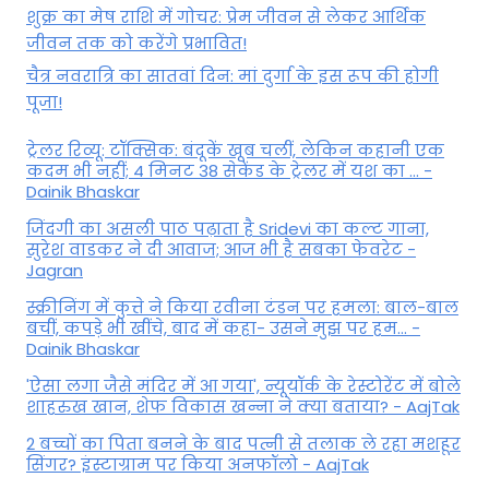
शुक्र का मेष राशि में गोचर: प्रेम जीवन से लेकर आर्थिक
जीवन तक को करेंगे प्रभावित!
चैत्र नवरात्रि का सातवां दिन: मां दुर्गा के इस रूप की होगी
पूजा!
ट्रेलर रिव्यू: टॉक्सिक: बंदूकें खूब चलीं, लेकिन कहानी एक
कदम भी नहीं; 4 मिनट 38 सेकेंड के ट्रेलर में यश का ... -
Dainik Bhaskar
जिंदगी का असली पाठ पढ़ाता है Sridevi का कल्ट गाना,
सुरेश वाडकर ने दी आवाज; आज भी है सबका फेवरेट -
Jagran
स्क्रीनिंग में कुत्ते ने किया रवीना टंडन पर हमला: बाल-बाल
बचीं, कपड़े भी खींचे, बाद में कहा- उसने मुझ पर हम... -
Dainik Bhaskar
'ऐसा लगा जैसे मंदिर में आ गया', न्यूयॉर्क के रेस्टोरेंट में बोले
शाहरुख खान, शेफ विकास खन्ना ने क्या बताया? - AajTak
2 बच्चों का पिता बनने के बाद पत्नी से तलाक ले रहा मशहूर
सिंगर? इंस्टाग्राम पर किया अनफॉलो - AajTak