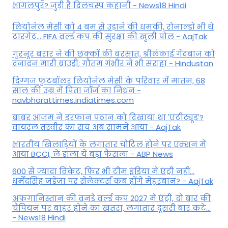
भागलपुर? जुड़ी है दिलचस्प कहानी - News18 Hindi
ल‍ियोनेल मेसी को 4 बम से उड़ाने की धमकी, रोनाल्डो भी थे
टारगेट... FIFA वर्ल्ड कप की सुरक्षा की खुली पोल - AajTak
गुरनूर बरार ने की छक्कों की बरसात, श्रीलंकाई गेंदबाज को
दनादन मारी बाउंड्री; गौतम गंभीर ने भी सराहा - Hindustan
दिग्गज फुटबॉलर लियोनेल मेसी के परिवार में मातम, 68
साल की उम्र में पिता जॉर्ज का निधन -
navbharattimes.indiatimes.com
बाबर आजम ने इरफान पठान को दिखाया था 'एटीट्यूड'?
वायरल तस्वीर का सच अब सामने आया - AajTak
भारतीय खिलाड़ियों के लगातार चोटिल होने पर एक्शन में
आया BCCI, ले डाला ये बड़ा फैसला - ABP News
600 से ज्यादा विकेट, फिर भी टीम इंडिया में एंट्री नहीं...
धर्मेंद्रसिंह जडेजा पर सेलेक्टर्स कब होंगे मेहरबान? - AajTak
अफगानिस्तान की वनडे वर्ल्ड कप 2027 में एंट्री, दो बार की
चैंपियन पर बाहर होने का खतरा, लगातार दूसरी बार कटे...
- News18 Hindi