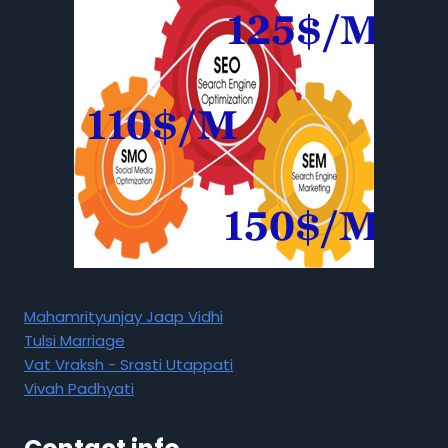
Mahamrityunjay Jaap Vidhi
Tulsi Marriage
Vat Vraksh - Srasti Utappati
Vivah Padhyati