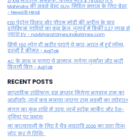
21 KM माइलेज, सनरूफ...कीमत मात्र ₹7,79,000! ये हैं
Mahindra की सबसे बेस्ट SUV; मिडिल क्लास के लिए बेस्ट
- News18 Hindi
E20 पेट्रोल विवाद और पीएम मोदी की अपील के बाद
इलेक्ट्रिक गाड़ियों का बढ़ा क्रेज, जुलाई में बिकीं 3.27 लाख से
ज्यादा EV - navbharattimes.indiatimes.com
सिर्फ 150 लोग ही खरीद पाएंगे ये कार, भारत में हुई लॉन्च,
इतनी है कीमत - AajTak
AC के साथ न चलाएं ये सामान, लगेगा जुर्माना और भारी
बिजली बिल - AajTak
RECENT POSTS
साप्ताहिक राशिफल: इस सप्ताह मिलेगा भगवान राम का
आशीर्वाद, जानें कब मनाया जाएगा राम नवमी का त्योहार?
मंगल का कुंभ राशि में उदय: जानें स्‍टॉक मार्केट और देश-
दुनिया पर प्रभाव!
मां कात्‍यायनी के लिए है चैत्र नवरात्रि 2026 का छठा दिन!
नोट कर लें तिथि!