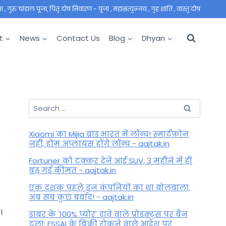
 गुरु चांडाल पूजा, पितृ दोष निवारण - पूजा , महाम्रत्युन्जय , गृह शांति , वास्तु दोष
t
News
Contact Us
Blog
Dhyan
Search
for:
Xiaomi का Mijia ब्रांड भारत में लॉन्च! स्मार्टफोन
नहीं, होम अप्लायंस होंगे लॉन्च - aajtak.in
Fortuner को टक्कर देने आई SUV, 3 महीने में ही
बढ़ गई कीमत - aajtak.in
एक दशक पहले इन कंपनियों का था बोलबाला,
अब सब कुछ बर्बाद! - aajtak.in
।
डाबर के '100% प्योर' दावे वाले प्रोडक्ट्स पर बैन
टला: FSSAI के बिक्री रोकने वाले आदेश पर