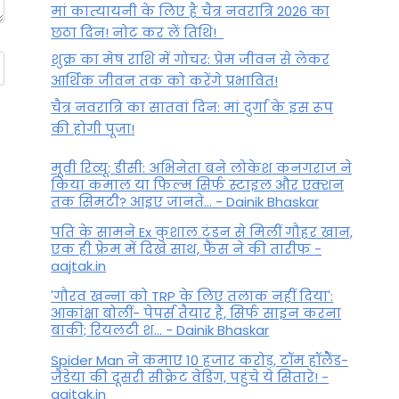
मां कात्‍यायनी के लिए है चैत्र नवरात्रि 2026 का
छठा दिन! नोट कर लें तिथि!
शुक्र का मेष राशि में गोचर: प्रेम जीवन से लेकर
आर्थिक जीवन तक को करेंगे प्रभावित!
चैत्र नवरात्रि का सातवां दिन: मां दुर्गा के इस रूप
की होगी पूजा!
मूवी रिव्यू: डीसी: अभिनेता बने लोकेश कनगराज ने
किया कमाल या फिल्म सिर्फ स्टाइल और एक्शन
तक सिमटी? आइए जानते... - Dainik Bhaskar
पति के सामने Ex कुशाल टंडन से मिलीं गौहर खान,
एक ही फ्रेम में दिखे साथ, फैंस ने की तारीफ -
aajtak.in
'गौरव खन्ना को TRP के लिए तलाक नहीं दिया':
आकांक्षा बोलीं- पेपर्स तैयार हैं, सिर्फ साइन करना
बाकी; रियलटी श... - Dainik Bhaskar
Spider Man ने कमाए 10 हजार करोड़, टॉम हॉलैेंड-
जैंडेया की दूसरी सीक्रेट वेडिंग, पहुंचे ये सितारे! -
aajtak.in