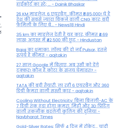
हाईकोर्ट का स्टे; ... - Dainik Bhaskar
26 KM माइलेज, 6 एयरबैग...कीमत ₹8,85,000! ये है
देश की सबसे ज्यादा बिकने वाली CNG कार; बड़ी
फैमिली के लिए बे... - News18 Hindi
,
ल
35 km का माइलेज देती है यह कार, कीमत ₹4.69
लाख; अगस्त में ₹42,500 की छूट - Hindustan
Bajaj का धमाका, लॉन्च की दो नई Pulsar, इतने
रुपये है कीमत - aajtak.in
27 साल Google में बिताए, अब उसी को देंगे
टक्कर! कौन हैं कोटा के संजय घेमावत? -
aajtak.in
TATA की बड़ी तैयारी, ला रही 6 एयरबैग और 360
डिग्री कैमरा वाली सस्ती कार - aajtak.in
5 से 11 जून 2023: इस सप्ताह मेष
Cooling Without Electricity: बिना बिजली-AC के
समेत इन 5 राशियों पर होगी अपार
7 डिग्री तक ठंडा होगा कमरा, मिट्टी और 3D प्रिंटिंग
धनवर्षा!
वाली तकनीक बदलेगी कूलिंग की दुनिया -
Navbharat Times
By
June 4, 2023
Gold-Silver Rates: सिर्फ 4 दिन में रॉकेट... चांदी