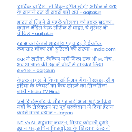
'हार्दिक चाहिए... तो रिंकू-हर्षित छोड़ो', अश्विन ने KKR
के सामने रख दी सबसे बड़ी शर्त - aajtak.in
भारत से भिड़ने से पहले श्रीलंका को डबल झटका...
कुसल मेंडिस टेस्ट सीरीज से बाहर, ये धुरंधर भी
चोटिल - aajtak.in
हर साल कितने भारतीय पहुंच रहे हैं बैंकॉक,
लगातार चौंका रही टूरिस्टों की संख्या - India.com
KKR ने खरीदा, लेकिन नहीं मिला एक भी IPL मैच...
अब 31 साल की उम्र में चोटों से हारकर लिया
संन्यास - aajtak.in
केएल राहुल ने किया वॉर्म-अप मैच में ब्लंडर, टीम
इंडिया के प्लेयर्स का कैच छोड़ने का सिलसिला
जारी - India TV Hindi
'उसे रिप्लेसमेंट के तौर पर नहीं आना था', आकिब
नबी के सेलेक्शन पर पूर्व बल्लेबाज ने दिया हैरान
करने वाला बयान - Jagran
IND Vs SL: सहवाग नंबर-1, विराट कोहली दूसरे
स्थान पर, सचिन फिसड्डी, SL के खिलाफ टेस्ट में