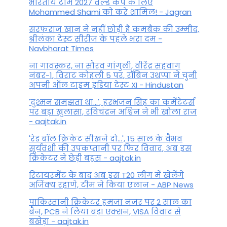
भारतीय टीम 2027 वर्ल्‍ड कप के लिए
Mohammed Shami को करे शामिल! - Jagran
सरफराज खान ने नहीं छोड़ी है कमबैक की उम्मीद,
श्रीलंका टेस्ट सीरीज के पहले भरा दम -
Navbharat Times
ना गावस्कर, ना सौरव गांगुली, वीरेंद्र सहवाग
नंबर-1, विराट कोहली 5 पर, रॉबिन उथप्पा ने चुनी
अपनी ऑल टाइम इंडिया टेस्ट XI - Hindustan
'दुश्मन समझता था...', हरभजन सिंह का कमेंटेटर्स
पर बड़ा खुलासा, रव‍िचंद्रन अश्विन ने भी खोला राज
- aajtak.in
'रेड बॉल क्रिकेट सीखने दो...', 15 साल के वैभव
सूर्यवंशी की उपकप्तानी पर फ‍िर व‍िवाद, अब इस
क्रिकेटर ने छेड़ी बहस - aajtak.in
रिटायरमेंट के बाद अब इस T20 लीग में खेलेंगे
अजिंक्य रहाणे, टीम ने किया एलान - ABP News
पाकिस्तानी क्रिकेटर हमजा नजर पर 2 साल का
बैन, PCB ने ल‍िया बड़ा एक्शन, VISA व‍िवाद से
बखेड़ा - aajtak.in