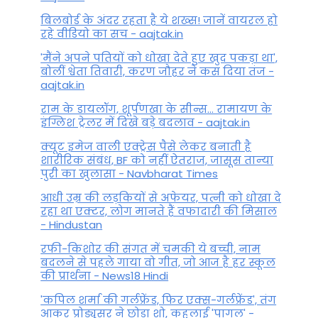
बिलबोर्ड के अंदर रहता है ये शख्स! जानें वायरल हो
रहे वीडियो का सच - aajtak.in
'मैंने अपने पतियों को धोखा देते हुए खुद पकड़ा था',
बोलीं श्वेता तिवारी, करण जौहर ने कस दिया तंज -
aajtak.in
राम के डायलॉग, शूर्पणखा के सीन्स... रामायण के
इंग्लिश ट्रेलर में दिखे बड़े बदलाव - aajtak.in
क्यूट इमेज वाली एक्ट्रेस पैसे लेकर बनाती है
शारीरिक संबंध, BF को नहीं ऐतराज, जासूस तान्‍या
पुरी का खुलासा - Navbharat Times
आधी उम्र की लड़कियों से अफेयर, पत्नी को धोखा दे
रहा था एक्टर, लोग मानते हैं वफादारी की मिसाल
- Hindustan
रफी-किशोर की संगत में चमकी ये बच्ची, नाम
बदलने से पहले गाया वो गीत, जो आज है हर स्कूल
की प्रार्थना - News18 Hindi
'कपिल शर्मा की गर्लफ्रेंड, फिर एक्स-गर्लफ्रेंड', तंग
आकर प्रोड्यूसर ने छोड़ा शो, कहलाई 'पागल' -