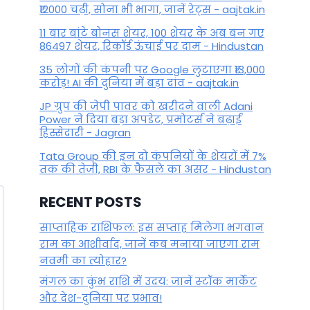
₹12000 चढ़ी, सोना भी भागा, जानें रेट्स - aajtak.in
11 बार बांटे बोनस शेयर, 100 शेयर के अब बन गए
86497 शेयर, रिकॉर्ड ऊंचाई पर दाम - Hindustan
35 लोगों की कंपनी पर Google लुटाएगा ₹13,000
करोड़! AI की दुनिया में बड़ा दांव - aajtak.in
JP ग्रुप की जेपी पावर को खरीदने वाली Adani
Power ने दिया बड़ा अपडेट, प्रमोटर्स ने बढ़ाई
हिस्सेदारी - Jagran
Tata Group की इन दो कंपनियों के शेयरों में 7%
तक की तेजी, RBI के फैसले का असर - Hindustan
RECENT POSTS
साप्ताहिक राशिफल: इस सप्ताह मिलेगा भगवान
राम का आशीर्वाद, जानें कब मनाया जाएगा राम
नवमी का त्योहार?
मंगल का कुंभ राशि में उदय: जानें स्‍टॉक मार्केट
और देश-दुनिया पर प्रभाव!