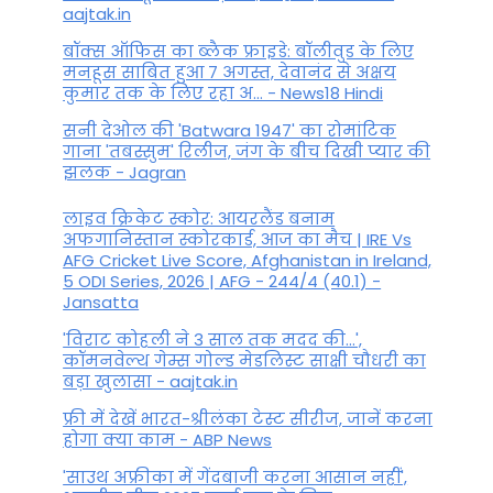
aajtak.in
बॉक्स ऑफिस का ब्लैक फ्राइडे: बॉलीवुड के लिए
मनहूस साबित हुआ 7 अगस्त, देवानंद से अक्षय
कुमार तक के लिए रहा अ... - News18 Hindi
सनी देओल की 'Batwara 1947' का रोमांटिक
गाना 'तबस्सुम' रिलीज, जंग के बीच दिखी प्यार की
झलक - Jagran
लाइव क्रिकेट स्कोर: आयरलैंड बनाम
अफगानिस्तान स्कोरकार्ड, आज का मैच | IRE Vs
AFG Cricket Live Score, Afghanistan in Ireland,
5 ODI Series, 2026 | AFG - 244/4 (40.1) -
Jansatta
'विराट कोहली ने 3 साल तक मदद की...',
कॉमनवेल्थ गेम्स गोल्ड मेडलिस्ट साक्षी चौधरी का
बड़ा खुलासा - aajtak.in
फ्री में देखें भारत-श्रीलंका टेस्ट सीरीज, जानें करना
होगा क्या काम - ABP News
'साउथ अफ्रीका में गेंदबाजी करना आसान नहीं',