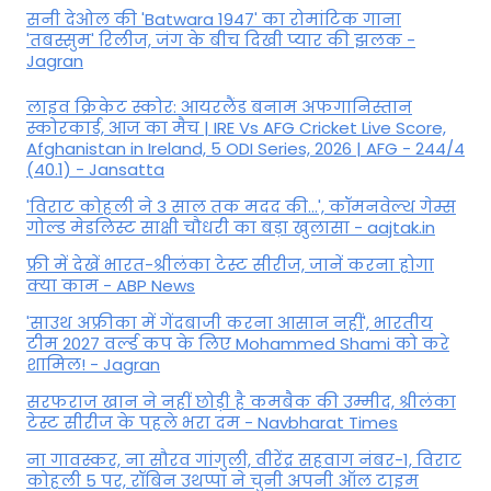
सनी देओल की 'Batwara 1947' का रोमांटिक गाना
'तबस्सुम' रिलीज, जंग के बीच दिखी प्यार की झलक -
Jagran
लाइव क्रिकेट स्कोर: आयरलैंड बनाम अफगानिस्तान
स्कोरकार्ड, आज का मैच | IRE Vs AFG Cricket Live Score,
Afghanistan in Ireland, 5 ODI Series, 2026 | AFG - 244/4
(40.1) - Jansatta
'विराट कोहली ने 3 साल तक मदद की...', कॉमनवेल्थ गेम्स
गोल्ड मेडलिस्ट साक्षी चौधरी का बड़ा खुलासा - aajtak.in
फ्री में देखें भारत-श्रीलंका टेस्ट सीरीज, जानें करना होगा
क्या काम - ABP News
'साउथ अफ्रीका में गेंदबाजी करना आसान नहीं', भारतीय
टीम 2027 वर्ल्‍ड कप के लिए Mohammed Shami को करे
शामिल! - Jagran
सरफराज खान ने नहीं छोड़ी है कमबैक की उम्मीद, श्रीलंका
टेस्ट सीरीज के पहले भरा दम - Navbharat Times
ना गावस्कर, ना सौरव गांगुली, वीरेंद्र सहवाग नंबर-1, विराट
कोहली 5 पर, रॉबिन उथप्पा ने चुनी अपनी ऑल टाइम