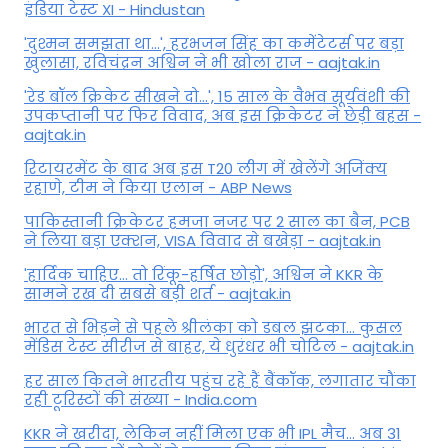
इंडिया टेस्ट XI - Hindustan
'दुश्मन समझता था...', हरभजन सिंह का कमेंटेटर्स पर बड़ा
खुलासा, रव‍िचंद्रन अश्विन ने भी खोला राज - aajtak.in
'रेड बॉल क्रिकेट सीखने दो...', 15 साल के वैभव सूर्यवंशी की
उपकप्तानी पर फ‍िर व‍िवाद, अब इस क्रिकेटर ने छेड़ी बहस -
aajtak.in
रिटायरमेंट के बाद अब इस T20 लीग में खेलेंगे अजिंक्य
रहाणे, टीम ने किया एलान - ABP News
पाकिस्तानी क्रिकेटर हमजा नजर पर 2 साल का बैन, PCB
ने ल‍िया बड़ा एक्शन, VISA व‍िवाद से बखेड़ा - aajtak.in
'हार्दिक चाहिए... तो रिंकू-हर्षित छोड़ो', अश्विन ने KKR के
सामने रख दी सबसे बड़ी शर्त - aajtak.in
भारत से भिड़ने से पहले श्रीलंका को डबल झटका... कुसल
मेंडिस टेस्ट सीरीज से बाहर, ये धुरंधर भी चोटिल - aajtak.in
हर साल कितने भारतीय पहुंच रहे हैं बैंकॉक, लगातार चौंका
रही टूरिस्टों की संख्या - India.com
KKR ने खरीदा, लेकिन नहीं मिला एक भी IPL मैच... अब 31