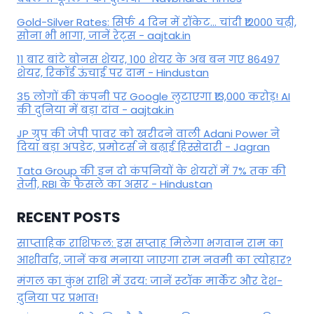
Gold-Silver Rates: सिर्फ 4 दिन में रॉकेट... चांदी ₹12000 चढ़ी,
सोना भी भागा, जानें रेट्स - aajtak.in
11 बार बांटे बोनस शेयर, 100 शेयर के अब बन गए 86497
शेयर, रिकॉर्ड ऊंचाई पर दाम - Hindustan
35 लोगों की कंपनी पर Google लुटाएगा ₹13,000 करोड़! AI
की दुनिया में बड़ा दांव - aajtak.in
JP ग्रुप की जेपी पावर को खरीदने वाली Adani Power ने
दिया बड़ा अपडेट, प्रमोटर्स ने बढ़ाई हिस्सेदारी - Jagran
Tata Group की इन दो कंपनियों के शेयरों में 7% तक की
तेजी, RBI के फैसले का असर - Hindustan
RECENT POSTS
साप्ताहिक राशिफल: इस सप्ताह मिलेगा भगवान राम का
आशीर्वाद, जानें कब मनाया जाएगा राम नवमी का त्योहार?
मंगल का कुंभ राशि में उदय: जानें स्‍टॉक मार्केट और देश-
दुनिया पर प्रभाव!