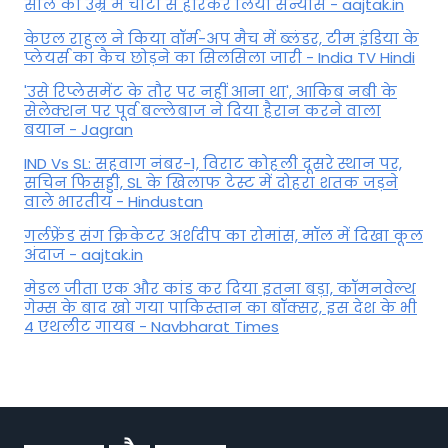
साल की उम्र में चोटों से हारकर लिया संन्यास - aajtak.in
केएल राहुल ने किया वॉर्म-अप मैच में ब्लंडर, टीम इंडिया के
प्लेयर्स का कैच छोड़ने का सिलसिला जारी - India TV Hindi
'उसे रिप्लेसमेंट के तौर पर नहीं आना था', आकिब नबी के
सेलेक्शन पर पूर्व बल्लेबाज ने दिया हैरान करने वाला
बयान - Jagran
IND Vs SL: सहवाग नंबर-1, विराट कोहली दूसरे स्थान पर,
सचिन फिसड्डी, SL के खिलाफ टेस्ट में दोहरा शतक जड़ने
वाले भारतीय - Hindustan
गर्लफ्रेंड संग क्रिकेटर अर्शदीप का रोमांस, मॉल में द‍िखा कूल
अंदाज - aajtak.in
मेडल जीता एक और कांड कर दिया इतना बड़ा, कॉमनवेल्थ
गेम्स के बाद खो गया पाकिस्तान का बॉक्सर, इस देश के भी
4 एथलीट गायब - Navbharat Times