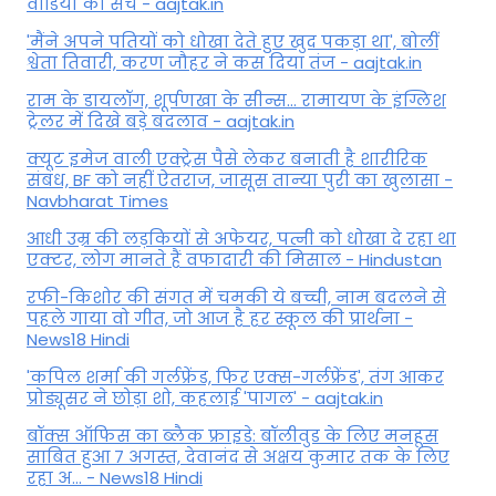
वीडियो का सच - aajtak.in
'मैंने अपने पतियों को धोखा देते हुए खुद पकड़ा था', बोलीं
श्वेता तिवारी, करण जौहर ने कस दिया तंज - aajtak.in
राम के डायलॉग, शूर्पणखा के सीन्स... रामायण के इंग्लिश
ट्रेलर में दिखे बड़े बदलाव - aajtak.in
क्यूट इमेज वाली एक्ट्रेस पैसे लेकर बनाती है शारीरिक
संबंध, BF को नहीं ऐतराज, जासूस तान्‍या पुरी का खुलासा -
Navbharat Times
आधी उम्र की लड़कियों से अफेयर, पत्नी को धोखा दे रहा था
एक्टर, लोग मानते हैं वफादारी की मिसाल - Hindustan
रफी-किशोर की संगत में चमकी ये बच्ची, नाम बदलने से
पहले गाया वो गीत, जो आज है हर स्कूल की प्रार्थना -
News18 Hindi
'कपिल शर्मा की गर्लफ्रेंड, फिर एक्स-गर्लफ्रेंड', तंग आकर
प्रोड्यूसर ने छोड़ा शो, कहलाई 'पागल' - aajtak.in
बॉक्स ऑफिस का ब्लैक फ्राइडे: बॉलीवुड के लिए मनहूस
साबित हुआ 7 अगस्त, देवानंद से अक्षय कुमार तक के लिए
रहा अ... - News18 Hindi