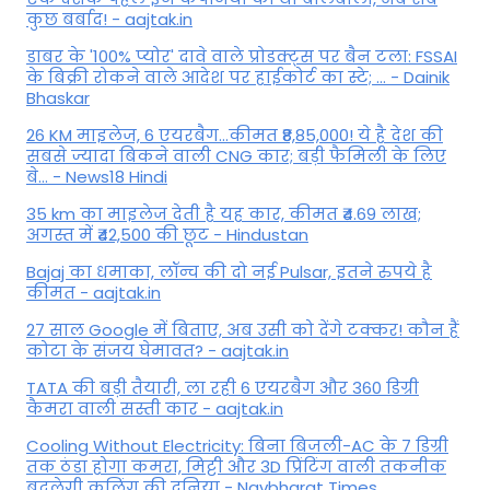
कुछ बर्बाद! - aajtak.in
डाबर के '100% प्योर' दावे वाले प्रोडक्ट्स पर बैन टला: FSSAI
के बिक्री रोकने वाले आदेश पर हाईकोर्ट का स्टे; ... - Dainik
Bhaskar
26 KM माइलेज, 6 एयरबैग...कीमत ₹8,85,000! ये है देश की
सबसे ज्यादा बिकने वाली CNG कार; बड़ी फैमिली के लिए
बे... - News18 Hindi
35 km का माइलेज देती है यह कार, कीमत ₹4.69 लाख;
अगस्त में ₹42,500 की छूट - Hindustan
Bajaj का धमाका, लॉन्च की दो नई Pulsar, इतने रुपये है
कीमत - aajtak.in
27 साल Google में बिताए, अब उसी को देंगे टक्कर! कौन हैं
कोटा के संजय घेमावत? - aajtak.in
TATA की बड़ी तैयारी, ला रही 6 एयरबैग और 360 डिग्री
कैमरा वाली सस्ती कार - aajtak.in
Cooling Without Electricity: बिना बिजली-AC के 7 डिग्री
तक ठंडा होगा कमरा, मिट्टी और 3D प्रिंटिंग वाली तकनीक
बदलेगी कूलिंग की दुनिया - Navbharat Times