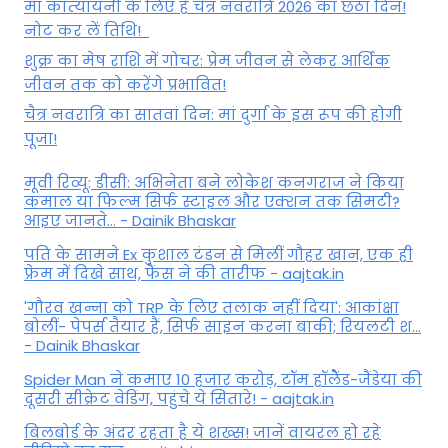
मां कात्‍यायनी के लिए है चैत्र नवरात्रि 2026 का छठा दिन!
नोट कर लें तिथि!
शुक्र का मेष राशि में गोचर: प्रेम जीवन से लेकर आर्थिक
जीवन तक को करेंगे प्रभावित!
चैत्र नवरात्रि का सातवां दिन: मां दुर्गा के इस रूप की होगी
पूजा!
मूवी रिव्यू: डीसी: अभिनेता बने लोकेश कनगराज ने किया
कमाल या फिल्म सिर्फ स्टाइल और एक्शन तक सिमटी?
आइए जानते... - Dainik Bhaskar
पति के सामने Ex कुशाल टंडन से मिलीं गौहर खान, एक ही
फ्रेम में दिखे साथ, फैंस ने की तारीफ - aajtak.in
'गौरव खन्ना को TRP के लिए तलाक नहीं दिया': आकांक्षा
बोलीं- पेपर्स तैयार हैं, सिर्फ साइन करना बाकी; रियलटी श...
- Dainik Bhaskar
Spider Man ने कमाए 10 हजार करोड़, टॉम हॉलैेंड-जैंडेया की
दूसरी सीक्रेट वेडिंग, पहुंचे ये सितारे! - aajtak.in
बिलबोर्ड के अंदर रहता है ये शख्स! जानें वायरल हो रहे