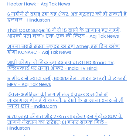
Hector Hawk - Aaj Tak News
6 महीने से दहाड़ रहा यह शेयर, अब गुरुवार को हो सकती है
हलचल - Hindustan
Thali Cost Surge: 16 में से 15 खाने के सामान हुए महंगे,
आपको पता चला? एक-एक की लिस्ट - Aaj Tak News
अपना सबसे सस्ता स्कूटर ला रहा Ather, इस दिन लॉन्च
होगा KONARC - Aaj Tak News
आधी कीमत में मिल रहा 43 इंच वाला LED Smart TV,
फ्लिपकार्ट पर तगड़ा ऑफर - India TV Hindi
5 मीटर से ज्यादा लंबी, 600KM रेंज... भारत आ रही ये लग्जरी
MPV - Aaj Tak News
ईरान-अमेरिका की जंग में तेल बेचकर 3 महीने में
मालामाल हो गई ये कंपनी, 5 देशों के सालाना बजट से भी
ज्यादा छाप - India.Com
₹5.70 लाख कीमत और 27Km माइलेज! इस पेट्रोल SUV के
सामने नेक्सन का 'सरेंडर'; 61 हजार ग्राहक मिले -
Hindustan