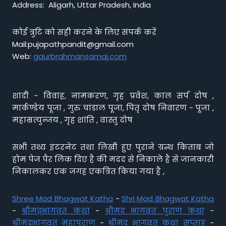
Address: Aligarh, Uttar Pradesh, India
कोई त्रुटि को सही करने के लिए संपर्क करें
Mail:pujapathpandit@gmail.com
Web:
gaurbrahmansamaj.com
शादी - विवाह, नामकरण, गृह प्रवेश, काल सर्प दोष ,
मार्कण्डेय पूजा , गुरु चांडाल पूजा, पितृ दोष निवारण - पूजा ,
महाम्रत्युन्जय , गृह शांति , वास्तु दोष
सभी तथ्य इंटरनेट तथा लिखी हुए पुराने ग्रन्थ किताब जो
होम पेज पैर लिंक दिए है की मदद से निकाले है से जानकारी
निकालकर एक जगह एकत्रित किया गया है ,
Shree Mad Bhagwat Katha
-
Shri Mad Bhagwat Katha
-
श्रीमद्भागवत कथा
-
श्रीमद भागवत पुराण कथा
-
श्रीमद्भागवत महापुराण
-
श्रीमद् भागवत कथा सप्ताह
-