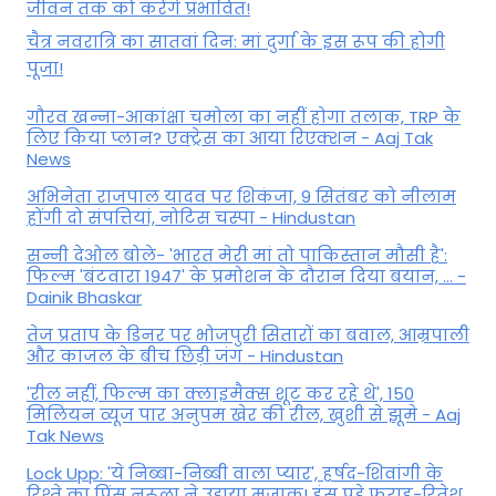
जीवन तक को करेंगे प्रभावित!
चैत्र नवरात्रि का सातवां दिन: मां दुर्गा के इस रूप की होगी
पूजा!
गौरव खन्ना-आकांक्षा चमोला का नहीं होगा तलाक, TRP के
लिए किया प्लान? एक्ट्रेस का आया रिएक्शन - Aaj Tak
News
अभिनेता राजपाल यादव पर शिकंजा, 9 सितंबर को नीलाम
होंगी दो संपत्तियां, नोटिस चस्पा - Hindustan
सन्नी देओल बोले- 'भारत मेरी मां तो पाकिस्तान मौसी है':
फिल्म 'बंटवारा 1947' के प्रमोशन के दौरान दिया बयान, ... -
Dainik Bhaskar
तेज प्रताप के डिनर पर भोजपुरी सितारों का बवाल, आम्रपाली
और काजल के बीच छिड़ी जंग - Hindustan
'रील नहीं, फिल्म का क्लाइमैक्स शूट कर रहे थे', 150
मिलियन व्यूज पार अनुपम खेर की रील, खुशी से झूमे - Aaj
Tak News
Lock Upp: 'ये निब्बा-निब्बी वाला प्यार', हर्षद-शिवांगी के
रिश्ते का प्रिंस नरूला ने उड़ाया मजाक! हंस पड़े फराह-रितेश,