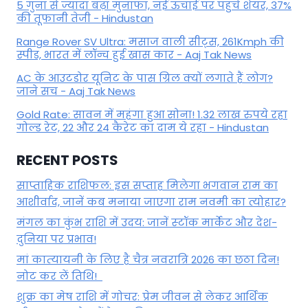
5 गुना से ज्यादा बढ़ा मुनाफा, नई ऊंचाई पर पहुंचे शेयर, 37%
की तूफानी तेजी - Hindustan
Range Rover SV Ultra: मसाज वाली सीट्स, 261Kmph की
स्पीड, भारत में लॉन्च हुई खास कार - Aaj Tak News
AC के आउटडोर यूनिट के पास ग्रिल क्यों लगाते हैं लोग?
जाने सच - Aaj Tak News
Gold Rate: सावन में महंगा हुआ सोना! 1.32 लाख रुपये रहा
गोल्ड रेट, 22 और 24 कैरेट का दाम ये रहा - Hindustan
RECENT POSTS
साप्ताहिक राशिफल: इस सप्ताह मिलेगा भगवान राम का
आशीर्वाद, जानें कब मनाया जाएगा राम नवमी का त्योहार?
मंगल का कुंभ राशि में उदय: जानें स्‍टॉक मार्केट और देश-
दुनिया पर प्रभाव!
मां कात्‍यायनी के लिए है चैत्र नवरात्रि 2026 का छठा दिन!
नोट कर लें तिथि!
शुक्र का मेष राशि में गोचर: प्रेम जीवन से लेकर आर्थिक