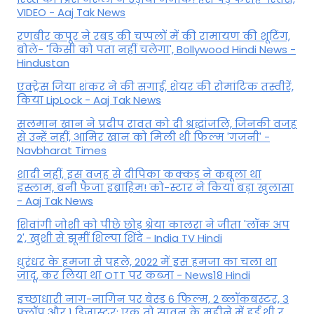
VIDEO - Aaj Tak News
रणबीर कपूर ने रबड़ की चप्पलों में की रामायण की शूटिंग,
बोले- 'किसी को पता नहीं चलेगा', Bollywood Hindi News -
Hindustan
एक्ट्रेस जिया शंकर ने की सगाई, शेयर की रोमांटिक तस्वीरें,
किया LipLock - Aaj Tak News
सलमान खान ने प्रदीप रावत को दी श्रद्धांजलि, जिनकी वजह
से उन्हें नहीं, आमिर खान को मिली थी फिल्म 'गजनी' -
Navbharat Times
शादी नहीं, इस वजह से दीपिका कक्कड़ ने कबूला था
इस्लाम, बनी फैजा इब्राहिम! को-स्टार ने किया बड़ा खुलासा
- Aaj Tak News
शिवांगी जोशी को पीछे छोड़ श्रेया कालरा ने जीता 'लॉक अप
2', खुशी से झूमीं शिल्पा शिंदे - India TV Hindi
धुरंधर के हमजा से पहले, 2022 में इस हमजा का चला था
जादू, कर लिया था OTT पर कब्जा - News18 Hindi
इच्छाधारी नाग-नागिन पर बेस्ड 6 फिल्म, 2 ब्लॉकबस्टर, 3
फ्लॉप और 1 डिजास्टर; एक तो सावन के महीने में हुई थी र...