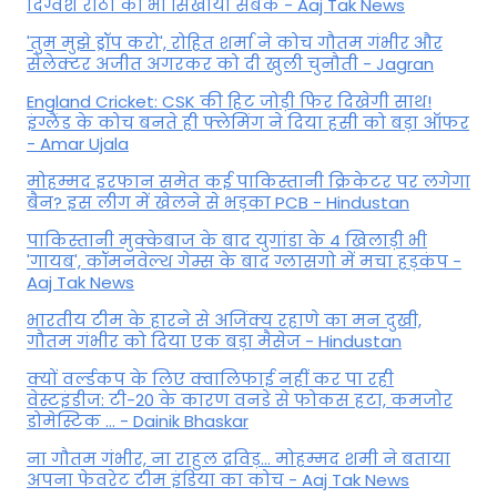
द‍िग्वेश राठी को भी स‍िखाया सबक - Aaj Tak News
'तुम मुझे ड्रॉप करो', रोहित शर्मा ने कोच गौतम गंभीर और
सेलेक्टर अजीत अगरकर को दी खुली चुनौती - Jagran
England Cricket: CSK की हिट जोड़ी फिर दिखेगी साथ!
इंग्लैंड के कोच बनते ही फ्लेमिंग ने दिया हसी को बड़ा ऑफर
- Amar Ujala
मोहम्मद इरफान समेत कई पाकिस्तानी क्रिकेटर पर लगेगा
बैन? इस लीग में खेलने से भड़का PCB - Hindustan
पाकिस्तानी मुक्केबाज के बाद युगांडा के 4 खिलाड़ी भी
'गायब', कॉमनवेल्थ गेम्स के बाद ग्लासगो में मचा हड़कंप -
Aaj Tak News
भारतीय टीम के हारने से अजिंक्य रहाणे का मन दुखी,
गौतम गंभीर को दिया एक बड़ा मैसेज - Hindustan
क्यों वर्ल्डकप के लिए क्वालिफाई नहीं कर पा रही
वेस्टइंडीज: टी-20 के कारण वनडे से फोकस हटा, कमजोर
डोमेस्टिक ... - Dainik Bhaskar
ना गौतम गंभीर, ना राहुल द्रव‍िड़... मोहम्मद शमी ने बताया
अपना फेवरेट टीम इंड‍िया का कोच - Aaj Tak News