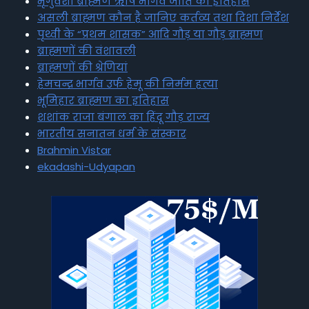
भृगुवंशी ब्राह्मण ऋषि भार्गव जाति का इतिहास
असली ब्राह्मण कौन है जानिए कर्तव्य तथा दिशा निर्देश
पृथ्वी के “प्रथम शासक” आदि गौड़ या गौड़ ब्राह्मण
ब्राह्मणों की वंशावली
ब्राह्मणों की श्रेणियां
हेमचन्द्र भार्गव उर्फ हेमू की निर्मम हत्या
भूमिहार ब्राह्मण का इतिहास
शशांक राजा बंगाल का हिंदू गौड़ राज्य
भारतीय सनातन धर्म के संस्कार
Brahmin Vistar
ekadashi-Udyapan