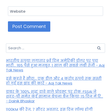
Website
Search
for:
भारतीय रुपया लगातार 9वें दिन अमेरिकी डॉलर पर पड़ा
भारी... 165 पैसे हुआ मजबूत, 1 साल की सबसे लंबी तेजी - Aaj
Tak News
इसे कहते हैं सौदा... एक डील और 4 करोड़ रुपये तक सस्ती
हो गई इस ब्रांड की कारें - Aaj Tak News
डाबर के '100% शुद्ध' दावे वाले प्रोडक्ट पर रोक: FSSAI ने
शहद-घी समेत कई सामान बेचना बैन किया; 15 दिन में रि...
- Dainik Bhaskar
1100KM की रेंज, 7 सीटर अवतार, इस दिन लॉन्च होगी