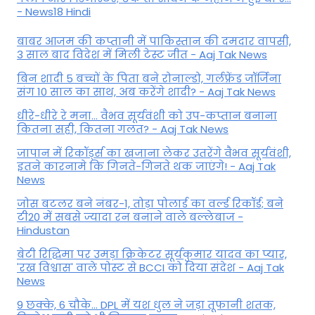
- News18 Hindi
बाबर आजम की कप्तानी में पाकिस्तान की दमदार वापसी,
3 साल बाद विदेश में मिली टेस्ट जीत - Aaj Tak News
बिन शादी 5 बच्चों के पिता बने रोनाल्डो, गर्लफ्रेंड जॉर्जिना
संग 10 साल का साथ, अब करेंगे शादी? - Aaj Tak News
धीरे-धीरे रे मना… वैभव सूर्यवंशी को उप-कप्तान बनाना
कितना सही, कितना गलत? - Aaj Tak News
जापान में रिकॉर्ड्स का खजाना लेकर उतरेंगे वैभव सूर्यवंशी,
इतने कारनामे कि गिनते-गिनते थक जाएंगे! - Aaj Tak
News
जोस बटलर बने नंबर-1, तोड़ा पोलार्ड का वर्ल्ड रिकॉर्ड; बने
टी20 में सबसे ज्यादा रन बनाने वाले बल्लेबाज -
Hindustan
बेटी र‍िद्ध‍िमा पर उमड़ा क्रिकेटर सूर्यकुमार यादव का प्यार,
'रख विश्वास' वाले पोस्ट से BCCI को दिया संदेश - Aaj Tak
News
9 छक्के, 6 चौके... DPL में यश धुल ने जड़ा तूफानी शतक,