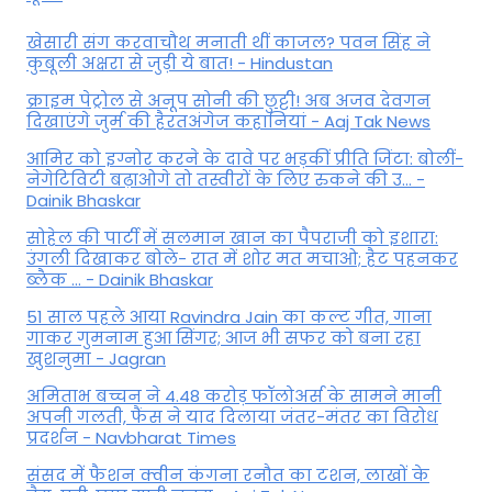
खेसारी संग करवाचौथ मनाती थीं काजल? पवन सिंह ने
कुबूली अक्षरा से जुड़ी ये बात! - Hindustan
क्राइम पेट्रोल से अनूप सोनी की छुट्टी! अब अजव देवगन
दिखाएंगे जुर्म की हैरतअंगेज कहानियां - Aaj Tak News
आमिर को इग्नोर करने के दावे पर भड़कीं प्रीति जिंटा: बोलीं-
नेगेटिविटी बढ़ाओगे तो तस्वीरों के लिए रुकने की उ... -
Dainik Bhaskar
सोहेल की पार्टी में सलमान खान का पैपराजी को इशारा:
उंगली दिखाकर बोले- रात में शोर मत मचाओ; हैट पहनकर
ब्लैक ... - Dainik Bhaskar
51 साल पहले आया Ravindra Jain का कल्ट गीत, गाना
गाकर गुमनाम हुआ सिंगर; आज भी सफर को बना रहा
खुशनुमा - Jagran
अमिताभ बच्चन ने 4.48 करोड़ फॉलोअर्स के सामने मानी
अपनी गलती, फैंस ने याद दिलाया जंतर-मंतर का विरोध
प्रदर्शन - Navbharat Times
संसद में फैशन क्वीन कंगना रनौत का टशन, लाखों के