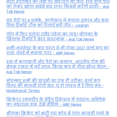
सारा तेंदुलकर की जुबां पर आई दिल की बात, होने वाले पति
को लेकर खोला सबसे बड़ा राज? किससे करेंगी शादी! - Aaj
Tak News
छह गेंदों पर 6 छक्के... बल्लेबाज ने मचाया तूफान और बना
दिया रिकॉर्ड, टीम को दिलाई बड़ी जीत - Jagran
गॉल में फिर चलेगा रवींद्र जडेजा का जादू? श्रीलंका के
खिलाफ रिकॉर्ड है बेहद खतरनाक - Aaj Tak News
शमी-भुवनेश्वर के बाद चहल ने भी ठोका 2027 वर्ल्ड कप का
दावा, वनडे में मचाया गदर - ABP News
हवा में कलाबाजी और पैरों का कमाल... भारतीय टीम की
सेपक टकरा में नई उड़ान, किंग्स कप में जीता ब्रॉन्ज मेडल -
Aaj Tak News
मोहम्मद शमी की वापसी का एक ही तरीका, वर्ल्ड कप
विनर की माननी होगी बात, यूं दो लाइन में दे दिया मंत्र -
Navbharat Times
क्रिकेटर रमनदीप के वेडिंग रिसेप्शन में युवराज-अभिषेक
का जबरदस्त डांस, देखें वीडियो - ABP News
श्रीलंका क्रिकेट को भारी पड़ा कोच से पंगा! कानूनी पचड़े के