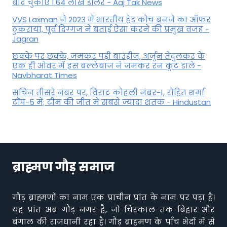
बाद चुकाए 1.64 लाख डॉलर - Aaj Tak News
VVS Laxman ने 2023 में भारतीय हेड कोच बनने का ऑफर
ठुकराया, पूर्व दिग्‍गज ने बताई ऐसा करने की प्रमुख वजह -
Jagran
छक्के पर छक्के, जमकर पड़ी बाउंड्रीज, अर्जुन तेंदुलकर के
एक ही ओवर में इस बल्लेबाज ने जमकर रन कूट डाले -
Navbharat Times
सचिन तीसरे नंबर पर, विराट कोहली नंबर-1, रोहित शर्मा
टॉप-5 में; टीम की जीत में सबसे ज्यादा शतक - Hindustan
ब्राह्मण गौड़ समाज
गौड़ ब्राह्मणों का नाम एक प्राचीन प्रांत के नाम पर पड़ा है।
यह प्रांत अब गौड़ नगर है, जो चिरकाल तक बिहार और
बंगाल की राजधानी रहा है। गौड़ ब्राहमण के पाँच भेदों में से