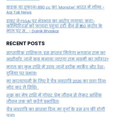
बाइक या तूफान! 890 cc का 'Monster' भारत में लॉन्च -
Aaj Tak News
डाबर ने FSSAI पर भेदभाव का आरोप लगाया: कहा-
कॉम्पिटिटर्स को फायदा पहुंचा रही; बैन से ₹150 करोड़ के
माल पर स... - Dainik Bhaskar
RECENT POSTS
साप्ताहिक राशिफल: इस सप्ताह मिलेगा भगवान राम का
आशीर्वाद, जानें कब मनाया जाएगा राम नवमी का त्योहार?
मंगल का कुंभ राशि में उदय: जानें स्‍टॉक मार्केट और देश-
दुनिया पर प्रभाव!
मां कात्‍यायनी के लिए है चैत्र नवरात्रि 2026 का छठा दिन!
नोट कर लें तिथि!
शुक्र का मेष राशि में गोचर: प्रेम जीवन से लेकर आर्थिक
जीवन तक को करेंगे प्रभावित!
चैत्र नवरात्रि का सातवां दिन: मां दुर्गा के इस रूप की होगी
पूजा!