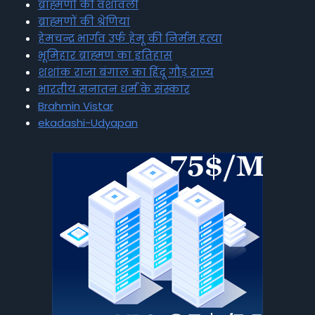
ब्राह्मणों की वंशावली
ब्राह्मणों की श्रेणियां
हेमचन्द्र भार्गव उर्फ हेमू की निर्मम हत्या
भूमिहार ब्राह्मण का इतिहास
शशांक राजा बंगाल का हिंदू गौड़ राज्य
भारतीय सनातन धर्म के संस्कार
Brahmin Vistar
ekadashi-Udyapan