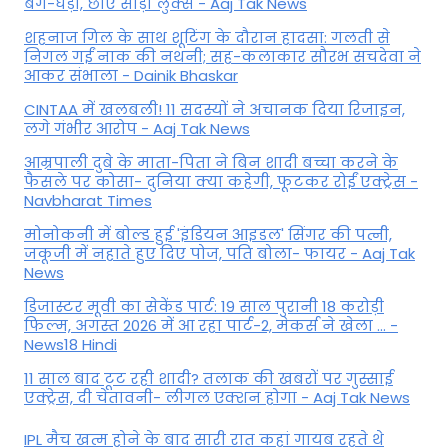
बैग-घड़ी, छाए साड़ी लुक्स - Aaj Tak News
शहनाज गिल के साथ शूटिंग के दौरान हादसा: गलती से
निगल गईं नाक की नथनी; सह-कलाकार सौरभ सचदेवा ने
आकर संभाला - Dainik Bhaskar
CINTAA में खलबली! 11 सदस्यों ने अचानक दिया रिजाइन,
लगे गंभीर आरोप - Aaj Tak News
आम्रपाली दुबे के माता-पिता ने बिन शादी बच्चा करने के
फैसले पर कोसा- दुनिया क्या कहेगी, फूटकर रोईं एक्ट्रेस -
Navbharat Times
मोनोकनी में बोल्ड हुई 'इंडियन आइडल' सिंगर की पत्नी,
जकूजी में नहाते हुए दिए पोज, पति बोला- फायर - Aaj Tak
News
डिजास्टर मूवी का सेकेंड पार्ट: 19 साल पुरानी 18 करोड़ी
फिल्म, अगस्त 2026 में आ रहा पार्ट-2, मेकर्स ने खेला ... -
News18 Hindi
11 साल बाद टूट रही शादी? तलाक की खबरों पर गुस्साई
एक्ट्रेस, दी चेतावनी- लीगल एक्शन होगा - Aaj Tak News
IPL मैच खत्म होने के बाद सारी रात कहां गायब रहते थे