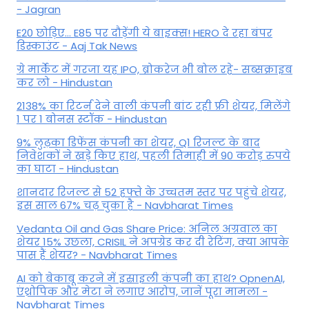
- Jagran
E20 छोड़िए... E85 पर दौड़ेंगी ये बाइक्स! HERO दे रहा बंपर
डिस्काउंट - Aaj Tak News
ग्रे मार्केट में गरजा यह IPO, ब्रोकरेज भी बोल रहे- सब्सक्राइब
कर लो - Hindustan
2138% का रिटर्न देने वाली कंपनी बांट रही फ्री शेयर, मिलेंगे
1 पर 1 बोनस स्टॉक - Hindustan
9% लुढ़का डिफेंस कंपनी का शेयर, Q1 रिजल्ट के बाद
निवेशकों ने खड़े किए हाथ, पहली तिमाही में 90 करोड़ रुपये
का घाटा - Hindustan
शानदार रिजल्ट से 52 हफ्ते के उच्चतम स्तर पर पहुंचे शेयर,
इस साल 67% चढ़ चुका है - Navbharat Times
Vedanta Oil and Gas Share Price: अनिल अग्रवाल का
शेयर 15% उछला, CRISIL ने अपग्रेड कर दी रेटिंग, क्या आपके
पास हैं शेयर? - Navbharat Times
AI को बेकाबू करने में इस्राइली कंपनी का हाथ? OpnenAI,
एंथ्रोपिक और मेटा ने लगाए आरोप, जानें पूरा मामला -
Navbharat Times