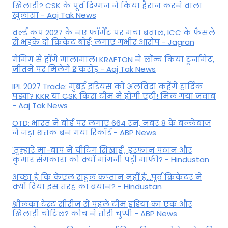
खिलाड़ी? CSK के पूर्व दिग्गज ने किया हैरान करने वाला
खुलासा - Aaj Tak News
वर्ल्ड कप 2027 के नए फॉर्मेट पर मचा बवाल, ICC के फैसले
से भड़के दो क्रिकेट बोर्ड; लगाए गंभीर आरोप - Jagran
गेमिंग से होंगे मालामाल! KRAFTON ने लॉन्च किया टूर्नामेंट,
जीतने पर मिलेंगे ₹2 करोड़ - Aaj Tak News
IPL 2027 Trade: मुंबई इंडियंस को अलविदा कहेंगे हार्दिक
पंड्या? KKR या CSK किस टीम में होगी एंट्री! मिल गया जवाब
- Aaj Tak News
OTD: भारत ने बोर्ड पर लगाए 664 रन, नंबर 8 के बल्लेबाज
ने जड़ा शतक बन गया रिकॉर्ड - ABP News
'तुम्हारे मां-बाप ने चीटिंग सिखाई', इरफान पठान और
कुमार संगकारा को क्यों मांगनी पड़ी माफी? - Hindustan
अच्छा है कि केएल राहुल कप्तान नहीं हैं…पूर्व क्रिकेटर ने
क्यों दिया इस तरह का बयान? - Hindustan
श्रीलंका टेस्ट सीरीज से पहले टीम इंडिया का एक और
खिलाड़ी चोटिल? कोच ने तोड़ी चुप्पी - ABP News