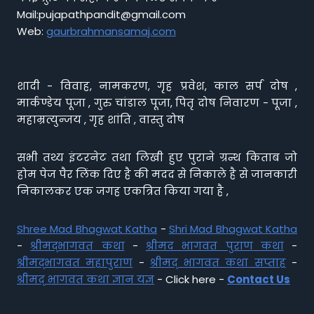
Mail:pujapathpandit@gmail.com
Web:
gaurbrahmansamaj.com
शादी - विवाह, नामकरण, गृह प्रवेश, काल सर्प दोष ,
मार्कण्डेय पूजा , गुरु चांडाल पूजा, पितृ दोष निवारण - पूजा ,
महाम्रत्युन्जय , गृह शांति , वास्तु दोष
सभी तथ्य इंटरनेट तथा लिखी हुए पुराने ग्रन्थ किताब जो
होम पेज पैर लिंक दिए है की मदद से निकाले है से जानकारी
निकालकर एक जगह एकत्रित किया गया है ,
Shree Mad Bhagwat Katha
-
Shri Mad Bhagwat Katha
-
श्रीमद्भागवत कथा
-
श्रीमद भागवत पुराण कथा
-
श्रीमद्भागवत महापुराण
-
श्रीमद् भागवत कथा सप्ताह
-
श्रीमद् भागवत कथा ज्ञान यज्ञ
- Click here -
Contact Us