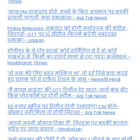
Times
'काश PM तानाशाह होते', बच्चों के किए अपमान पर भड़कीं
रुपाली गांगुली, मचा घमासान! - Aaj Tak News
Friday Releases: शुक्रवार को होगी मनोरंजन की बारिश ,
थिएटर्स- OTT पर 10 सीरीज-फिल्में करेंगी जबरदस्त
धमाका - Jagran
हॉलीवुड के ये टॉप स्टार्स, कोई दार्जिलिंग से हैं तो कोई
लखनऊ से, किसी का दलाई लामा से रहा गहरा कनेक्शन -
Navbharat Times
'वो वक्त मेरे लिए बहुत मुश्किल था', वो दर्द जिसे बयां करते
हुए छलक पड़े थे राकेश रोशन के आंसू - News18 Hindi
'मैं वापस आऊंगा' की OTT रिलीज डेट आउट, जानें कब और
किस प्लेटफॉर्म पर होगी स्ट्रीम - Aaj Tak News
50 हजार स्क्रीन पर रिलीज होगी 'रामायण'! CM बोले-
ऑस्कर नहीं मिला तो होगी निराशा - Aaj Tak News
'आपने अपनी औकात दिखा दी', निरहुआ पर भड़कीं काजल,
चरित्र पर उठाए सवाल - Hindustan
'मुझे मुनव्वर की ट्रॉफी दे दी', लॉकअप 2 जीतने के बाद बोलीं