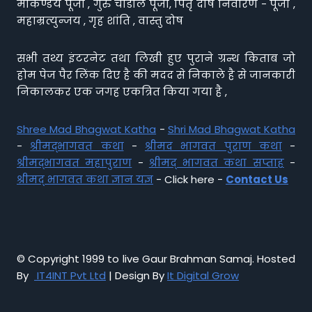
मार्कण्डेय पूजा , गुरु चांडाल पूजा, पितृ दोष निवारण - पूजा ,
महाम्रत्युन्जय , गृह शांति , वास्तु दोष
सभी तथ्य इंटरनेट तथा लिखी हुए पुराने ग्रन्थ किताब जो
होम पेज पैर लिंक दिए है की मदद से निकाले है से जानकारी
निकालकर एक जगह एकत्रित किया गया है ,
Shree Mad Bhagwat Katha
-
Shri Mad Bhagwat Katha
-
श्रीमद्भागवत कथा
-
श्रीमद भागवत पुराण कथा
-
श्रीमद्भागवत महापुराण
-
श्रीमद् भागवत कथा सप्ताह
-
श्रीमद् भागवत कथा ज्ञान यज्ञ
- Click here -
Contact Us
© Copyright 1999 to live Gaur Brahman Samaj. Hosted
By
IT4INT Pvt Ltd
| Design By
It Digital Grow