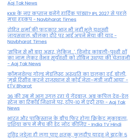
Aaj Tak News
KKR के नए कप्तान बनेंगे हार्दिक पांड्या? IPL 2027 से पहले
मचा हड़कंप - Navbharat Times
रोहित शर्मा की फटकार आज भी नहीं भूले यशस्वी
जायसवाल, श्रीलंका दौरे पर आई अपने भैया की याद -
Navbharat Times
'सचिन से भी बड़ा असर, लेकिन...', व‍िनोद कांबली-पृथ्वी शॉ
का नाम लेकर वैभव सूर्यवंशी को रॉबिन उथप्पा की चेतावनी
- Aaj Tak News
कॉमनवेल्थ गोल्ड मे​डलिस्ट अरुंधति का छलका दर्द, बोली,
'मुझे रिसीव करने राजस्थान से कोई नेता–मंत्री नहीं आया' -
ETV Bharat
36 की उम्र में आग उगल रहा ये गेंदबाज, अब कपिल देव-डेल
स्टेन का रिकॉर्ड निशाने पर, टॉप-10 में एंट्री तय! - Aaj Tak
News
भारत और पाकिस्तान के बीच फिर होगा क्रिकेट मुकाबला,
एशिया कप में मैच की डेट नोट कीजिए - India TV Hindi
रविंद्र जडेजा ही लगा पाए शतक, कुलदीप यादव ने झटके 5