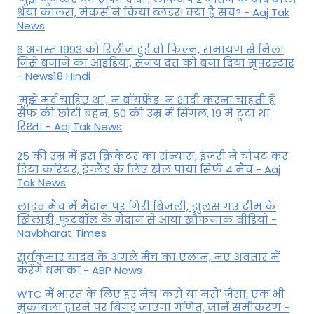
श्रेया कालरा, मेकर्स ने किया ब्लंडर! क्या है सच? - Aaj Tak
News
6 अगस्त 1993 को रिलीज हुई वो फिल्म, रामायण से मिला
जिसे बनाने का आइडिया, संजय दत्त को बना दिया सुपरस्टार
- News18 Hindi
'मुझे मर्द चाहिए था', न बॉयफ्रेंड-न शादी करना चाहती हैं
सैफ की छोटी बहन, 50 की उम्र में सिंगल, 19 में टूटा था
रिश्ता - Aaj Tak News
25 की उम्र में इस क्रिकेटर का संन्यास, इंजरी ने चौपट कर
दिया करियर, इंग्लैंड के लिए खेल पाया सिर्फ 4 मैच - Aaj
Tak News
लाइव मैच में मैदान पर गिरी बिजली, झुलस गए टीम के
खिलाड़ी, फुटबॉल के मैदान से आया खौफनाक वीडियो -
Navbharat Times
सूर्यकुमार यादव के अगले मैच का एलान, नए अवतार में
करेंगे धमाका - ABP News
WTC में भारत के लिए हर मैच 'करो या मरो' जैसा, एक भी
मुकाबला हारने पर बिगड़ जाएगा गण‍ित, जानें समीकरण -