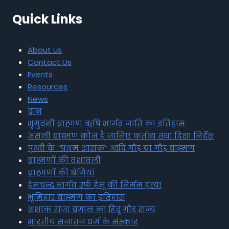
Quick Links
About us
Contact Us
Events
Resources
News
दान
भृगुवंशी ब्राह्मण ऋषि भार्गव जाति का इतिहास
असली ब्राह्मण कौन है जानिए कर्तव्य तथा दिशा निर्देश
पृथ्वी के “प्रथम शासक” आदि गौड़ या गौड़ ब्राह्मण
ब्राह्मणों की वंशावली
ब्राह्मणों की श्रेणियां
हेमचन्द्र भार्गव उर्फ हेमू की निर्मम हत्या
भूमिहार ब्राह्मण का इतिहास
शशांक राजा बंगाल का हिंदू गौड़ राज्य
भारतीय सनातन धर्म के संस्कार