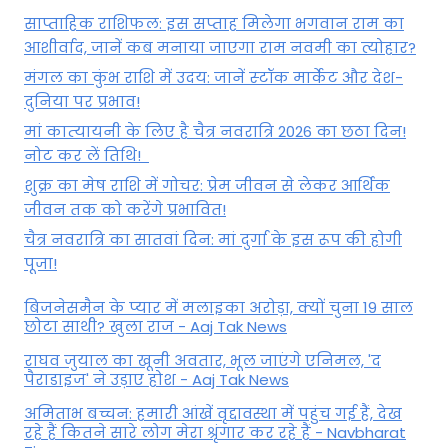
साप्ताहिक राशिफल: इस सप्ताह मिलेगा भगवान राम का
आशीर्वाद, जानें कब मनाया जाएगा राम नवमी का त्योहार?
मंगल का कुंभ राशि में उदय: जानें स्‍टॉक मार्केट और देश-
दुनिया पर प्रभाव!
मां कात्‍यायनी के लिए है चैत्र नवरात्रि 2026 का छठा दिन!
नोट कर लें तिथि!
शुक्र का मेष राशि में गोचर: प्रेम जीवन से लेकर आर्थिक
जीवन तक को करेंगे प्रभावित!
चैत्र नवरात्रि का सातवां दिन: मां दुर्गा के इस रूप की होगी
पूजा!
बिजनेसमैन के प्यार में मलाइका अरोड़ा, क्यों चुना 19 साल
छोटा साथी? खुला राज - Aaj Tak News
राघव जुयाल का खूनी अवतार, भूल जाएंगे एनिमल, 'द
पैराडाइज' ने उड़ाए होश - Aaj Tak News
अमिताभ बच्चन: हमारी आंखें वृद्दावस्था में पहुंच गई हैं, देख
रहे हैं कितने सारे लोग मेरा श्रृंगार कर रहे हैं - Navbharat