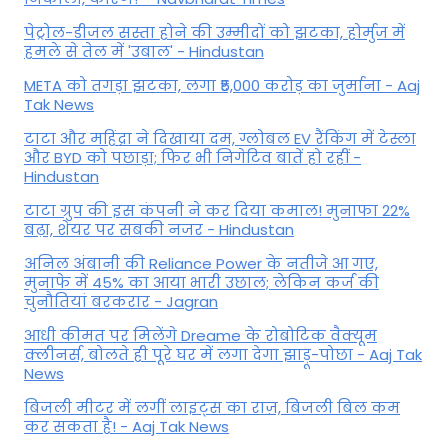
पेट्रोल-डीजल सस्ता होने की उम्मीदों को झटका, होर्मुज में
हमले से तेल में 'उबाल' - Hindustan
META को तगड़ा झटका, लगा ₹5,000 करोड़ का जुर्माना - Aaj
Tak News
टाटा और महिंद्रा ने दिखाया दम, ग्लोबल EV रैंकिंग में टेस्ला
और BYD को पछाड़ा; फिर भी निगेटिव बातें हो रहीं -
Hindustan
टाटा ग्रुप की इस कंपनी ने कर दिया कमाल! मुनाफा 22%
बढ़ा, शेयर पर सबकी नजर - Hindustan
अनिल अंबानी की Reliance Power के नतीजे आ गए,
मुनाफे में 45% का आया भारी उछाल; लेकिन कर्ज की
चुनौतियां बरकरार - Jagran
आधी कीमत पर मिलेंगे Dreame के रोबोटिक वैक्यूम
क्लीनर्स, बोलते ही पूरे घर में लगा देगा झाड़ू-पोछा - Aaj Tak
News
बिजली मीटर में लगीं लाइट्स का राज़, बिजली बिल कम
कर सकता है! - Aaj Tak News