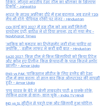
विकेट, मौजूदा भारतीय टेस्ट टीम का श्रीलंका के खिलाफ
रिकॉर्ड - Jansatta
भारत के साउथ अफ्रीका दौरे में हुआ बदलाव, अब इतने T20I
मैच भी होंगे; चैंपियंस ट्रॉफी पर नजर - Hindustan
ODI वर्ल्ड कप 2027 में इस टीम को अब नहीं मिलेगी
डायरेक्ट एंट्री, बारिश ने धो दिया सपना, रद्द हो गया मैच -
Navbharat Times
'आकिब को बुमराह का रिप्लेसमेंट नहीं होना चाहिए था
क्योंकि...', वसीम जाफर ने कही बड़ी बात - Hindustan
SA20 2027: किस टीम ने किन खिलाड़ियों को किया रिटेन
और कौन हुए रिलीज; किस फ्रेंचाइजी के पास कितने स्लॉट
खाली? - Amar Ujala
ENG vs PAK: पाकिस्तान सीरीज के लिए इंग्लैंड की टेस्ट
टीम में क्या बदला, दो साल बाद किस ऑलराउंडर की वापसी
हुई? - Amar Ujala
पप्पू यादव के बेटे ने खेली ताबड़तोड़ पारी, 8 छक्के ठोके,
लेकिन शतक से बाल- बाल चूके - India TV Hindi
IND vs SL सीरीज से पहले एक और खिलाड़ी हुआ चोटिल,