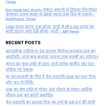
Times
Elon Musk Net Worth: मुकेश अंबानी ने जितना जिंदगीभर
कमाया, एलन मस्क ने उससे ज्यादा एक दिन में गंवाया -
Navbharat Times
2,890 रुपए महंगा हुआ सोना, चांदी में भी 6,200 रुपए का
भारी उछाल, यहां देखें सोना- चांदी - ABP News
RECENT POSTS
साप्ताहिक राशिफल: इस सप्ताह मिलेगा भगवान राम का
आशीर्वाद, जानें कब मनाया जाएगा राम नवमी का त्योहार?
मंगल का कुंभ राशि में उदय: जानें स्‍टॉक मार्केट और देश-
दुनिया पर प्रभाव!
मां कात्‍यायनी के लिए है चैत्र नवरात्रि 2026 का छठा दिन!
नोट कर लें तिथि!
शुक्र का मेष राशि में गोचर: प्रेम जीवन से लेकर आर्थिक
जीवन तक को करेंगे प्रभावित!
चैत्र नवरात्रि का सातवां दिन: मां दुर्गा के इस रूप की होगी