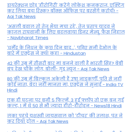
डायरेक्शन छोड़ 'हीरोगिरी' करेंगे लोकेश कनकराज, एक्टिंग
कर लिया बड़ा रिस्क? बॉक्स ऑफिस पर बरसेंगे करोड़ों! -
Aaj Tak News
'असली बवाल तो तेजू भैया मचा रहे', तेज प्रताप यादव ने
काजल राघवानी के लिए बदलवाया डिनर मेन्यू, फैंस न‍िहाल
- Navbharat Times
'धर्मेंद्र के निधन के कुछ दिन बाद...', पढ़िए सनी देओल के
बारे में एक्ट्रेस ने क्या कहा - Hindustan
42 की उम्र में तीसरी बार मां बनने वाली हैं भारती सिंह? बेबी
बंप देख चौंके लोग, बोलीं- गुड न्यूज - Aaj Tak News
80 की उम्र में बिल्कुल अकेली हैं उषा नाडकर्णी, पति से नहीं
कोई नाता, बेटा नहीं मानता मां, एक्ट्रेस ने सुनाई - India TV
Hindi
एक ही घटना पर बनी 5 फिल्में, 3 हुईं फ्लॉप तो एक बन गई
कल्ट, 1 में थे 50 से भी ज्यादा हीरो-हीरोइन - News18 Hindi
लंका पहुंचे यशस्वी जायसवाल को 'टीचर' की तलाश, पंत ने
कर द‍िया ट्रोल - Aaj Tak News