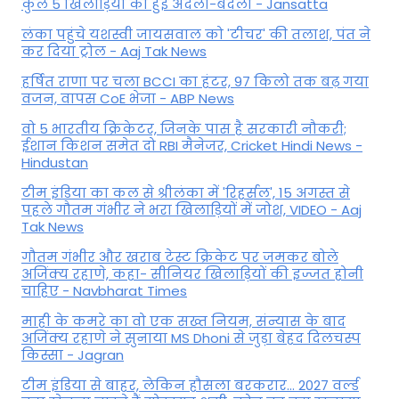
कुल 5 खिलाड़ियों की हुई अदला-बदली - Jansatta
लंका पहुंचे यशस्वी जायसवाल को 'टीचर' की तलाश, पंत ने
कर द‍िया ट्रोल - Aaj Tak News
हर्षित राणा पर चला BCCI का हंटर, 97 किलो तक बढ़ गया
वजन, वापस CoE भेजा - ABP News
वो 5 भारतीय क्रिकेटर, जिनके पास है सरकारी नौकरी;
ईशान किशन समेत दो RBI मैनेजर, Cricket Hindi News -
Hindustan
टीम इंडिया का कल से श्रीलंका में 'रिहर्सल', 15 अगस्त से
पहले गौतम गंभीर ने भरा ख‍िलाड़‍ियों में जोश, VIDEO - Aaj
Tak News
गौतम गंभीर और खराब टेस्ट क्रिकेट पर जमकर बोले
अजिंक्य रहाणे, कहा- सीनियर खिलाड़ियों की इज्जत होनी
चाहिए - Navbharat Times
माही के कमरे का वो एक सख्त नियम, संन्यास के बाद
अजिंक्‍य रहाणे ने सुनाया MS Dhoni से जुड़ा बेहद दिलचस्प
किस्सा - Jagran
टीम इंडिया से बाहर, लेकिन हौसला बरकरार... 2027 वर्ल्ड