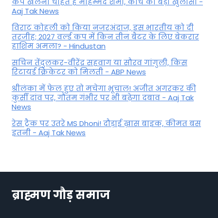
कप खेलना चाहते हैं मोहम्मद शमी, कोच का बड़ा खुलासा -
Aaj Tak News
विराट कोहली को किया नजरअंदाज, इस भारतीय को दी
तरजीह; 2027 वर्ल्ड कप में किन तीन बैटर के लिए बेकरार
हाशिम अमला? - Hindustan
सचिन तेंदुलकर-वीरेंद्र सहवाग या सौरव गांगुली, किस
रिटायर्ड क्रिकेटर को मिलती - ABP News
श्रीलंका में फेल हुए तो मचेगा भूचाल! अजीत अगरकर की
कुर्सी दांव पर, गौतम गंभीर पर भी बढ़ेगा दबाव - Aaj Tak
News
रेस ट्रैक पर उतरे MS Dhoni! दौड़ाई ख़ास बाइक, कीमत बस
इतनी - Aaj Tak News
ब्राह्मण गौड़ समाज