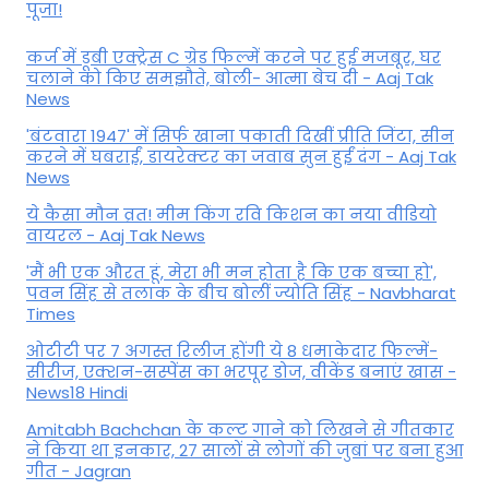
पूजा!
कर्ज में डूबी एक्ट्रेस C ग्रेड फिल्में करने पर हुई मजबूर, घर
चलाने को किए समझौते, बोली- आत्मा बेच दी - Aaj Tak
News
'बंटवारा 1947' में सिर्फ खाना पकाती दिखीं प्रीति जिंटा, सीन
करने में घबराईं, डायरेक्टर का जवाब सुन हुईं दंग - Aaj Tak
News
ये कैसा मौन व्रत! मीम किंग रवि किशन का नया वीडियो
वायरल - Aaj Tak News
'मैं भी एक औरत हूं, मेरा भी मन होता है कि एक बच्चा हो',
पवन सिंह से तलाक के बीच बोलीं ज्योति सिंह - Navbharat
Times
ओटीटी पर 7 अगस्त रिलीज होंगी ये 8 धमाकेदार फिल्में-
सीरीज, एक्शन-सस्पेंस का भरपूर डोज, वीकेंड बनाएं खास -
News18 Hindi
Amitabh Bachchan के कल्ट गाने को लिखने से गीतकार
ने किया था इनकार, 27 सालों से लोगों की जुबां पर बना हुआ
गीत - Jagran