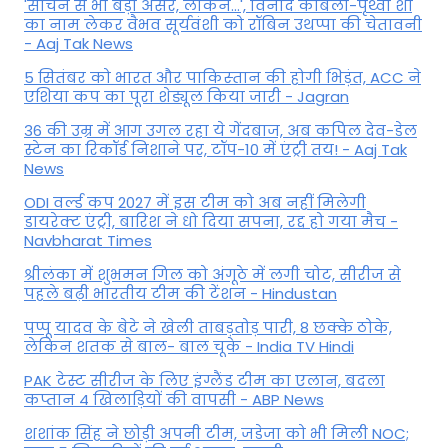
'सचिन से भी बड़ा असर, लेकिन...', व‍िनोद कांबली-पृथ्वी शॉ
का नाम लेकर वैभव सूर्यवंशी को रॉबिन उथप्पा की चेतावनी
- Aaj Tak News
5 सितंबर को भारत और पाकिस्‍तान की होगी भिड़ंत, ACC ने
एशिया कप का पूरा शेड्यूल किया जारी - Jagran
36 की उम्र में आग उगल रहा ये गेंदबाज, अब कपिल देव-डेल
स्टेन का रिकॉर्ड निशाने पर, टॉप-10 में एंट्री तय! - Aaj Tak
News
ODI वर्ल्ड कप 2027 में इस टीम को अब नहीं मिलेगी
डायरेक्ट एंट्री, बारिश ने धो दिया सपना, रद्द हो गया मैच -
Navbharat Times
श्रीलंका में शुभमन गिल को अंगूठे में लगी चोट, सीरीज से
पहले बढ़ी भारतीय टीम की टेंशन - Hindustan
पप्पू यादव के बेटे ने खेली ताबड़तोड़ पारी, 8 छक्के ठोके,
लेकिन शतक से बाल- बाल चूके - India TV Hindi
PAK टेस्ट सीरीज के लिए इंग्लैंड टीम का एलान, बदला
कप्तान 4 खिलाड़ियों की वापसी - ABP News
शशांक सिंह ने छोड़ी अपनी टीम, जडेजा को भी मिली NOC;