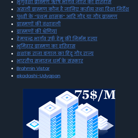
भृगुवंशी ब्राह्मण ऋषि भार्गव जाति का इतिहास
असली ब्राह्मण कौन है जानिए कर्तव्य तथा दिशा निर्देश
पृथ्वी के “प्रथम शासक” आदि गौड़ या गौड़ ब्राह्मण
ब्राह्मणों की वंशावली
ब्राह्मणों की श्रेणियां
हेमचन्द्र भार्गव उर्फ हेमू की निर्मम हत्या
भूमिहार ब्राह्मण का इतिहास
शशांक राजा बंगाल का हिंदू गौड़ राज्य
भारतीय सनातन धर्म के संस्कार
Brahmin Vistar
ekadashi-Udyapan