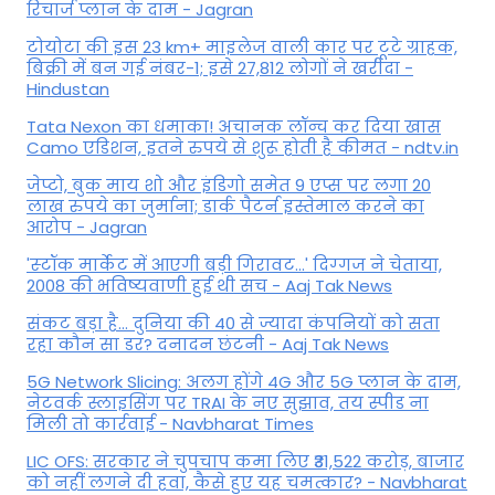
रिचार्ज प्लान के दाम - Jagran
टोयोटा की इस 23 km+ माइलेज वाली कार पर टूटे ग्राहक,
बिक्री में बन गई नंबर-1; इसे 27,812 लोगों ने खरीदा -
Hindustan
Tata Nexon का धमाका! अचानक लॉन्च कर दिया खास
Camo एडिशन, इतने रुपये से शुरू होती है कीमत - ndtv.in
जेप्टो, बुक माय शो और इंडिगो समेत 9 एप्स पर लगा 20
लाख रुपये का जुर्माना; डार्क पैटर्न इस्तेमाल करने का
आरोप - Jagran
'स्‍टॉक मार्केट में आएगी बड़ी गिरावट...' दिग्‍गज ने चेताया,
2008 की भविष्यवाणी हुई थी सच - Aaj Tak News
संकट बड़ा है... दुनिया की 40 से ज्यादा कंपनियों को सता
रहा कौन सा डर? दनादन छंटनी - Aaj Tak News
5G Network Slicing: अलग होंगे 4G और 5G प्लान के दाम,
नेटवर्क स्लाइसिंग पर TRAI के नए सुझाव, तय स्पीड ना
मिली तो कार्रवाई - Navbharat Times
LIC OFS: सरकार ने चुपचाप कमा लिए ₹31,522 करोड़, बाजार
को नहीं लगने दी हवा, कैसे हुए यह चमत्कार? - Navbharat