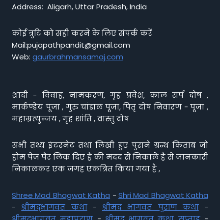
Address: Aligarh, Uttar Pradesh, India
कोई त्रुटि को सही करने के लिए संपर्क करें
Mail:pujapathpandit@gmail.com
Web:
gaurbrahmansamaj.com
शादी - विवाह, नामकरण, गृह प्रवेश, काल सर्प दोष ,
मार्कण्डेय पूजा , गुरु चांडाल पूजा, पितृ दोष निवारण - पूजा ,
महाम्रत्युन्जय , गृह शांति , वास्तु दोष
सभी तथ्य इंटरनेट तथा लिखी हुए पुराने ग्रन्थ किताब जो
होम पेज पैर लिंक दिए है की मदद से निकाले है से जानकारी
निकालकर एक जगह एकत्रित किया गया है ,
Shree Mad Bhagwat Katha
-
Shri Mad Bhagwat Katha
-
श्रीमद्भागवत कथा
-
श्रीमद भागवत पुराण कथा
-
श्रीमद्भागवत महापुराण
-
श्रीमद् भागवत कथा सप्ताह
-