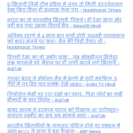
5 खिलाड़ी जिन्हें टीम इंडिया में जगह तो मिली, इंटरनेशनल
डेब्यू किए बिना ही संन्यास लेना पड़ा - Navbharat Times
भारत का वो बदनसीब खिलाड़ी, जिसने 1 ही टेस्ट खेला और
वही बन गया उसका विदाई मैच - News18 Hindi
अजिंक्य रहाणे ने 4 साल बाद चुप्पी तोड़ी, यशस्वी जायसवाल
को बाहर भेजने पर कहा- बैन की चिट्ठी तैयार थी -
Navbharat Times
दिल्ली टेस्ट का वो 'स्मॉग ड्रामा'... जब ऑक्सीजन सिलेंडर
तक मंगवाने पड़े, मैदान पर ही उल्टी करने लगे खिलाड़ी -
AajTak
गुरनूर बरार ने वॉर्मअप मैच में बल्ले से लूटी महफिल, 5
गेंदों में जड़ दिए चार छक्के; देखें VIDEO - India TV Hindi
लियोनेल मेसी पर टूटा दुखों का पहाड़... पिता जॉर्ज का लंबी
बीमारी के बाद निधन - AajTak
बाबर आजम ने इरफान पठान को दिखाया था 'एटीट्यूड'?
वायरल तस्वीर का सच अब सामने आया - AajTak
भारतीय खिलाड़ियों के लगातार चोटिल होने पर एक्शन में
आया BCCI, ले डाला ये बड़ा फैसला - ABP News