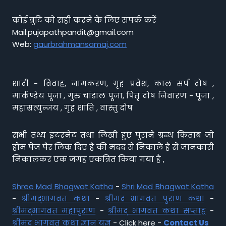
कोई त्रुटि को सही करने के लिए संपर्क करें
Mail:pujapathpandit@gmail.com
Web:
gaurbrahmansamaj.com
शादी - विवाह, नामकरण, गृह प्रवेश, काल सर्प दोष ,
मार्कण्डेय पूजा , गुरु चांडाल पूजा, पितृ दोष निवारण - पूजा ,
महाम्रत्युन्जय , गृह शांति , वास्तु दोष
सभी तथ्य इंटरनेट तथा लिखी हुए पुराने ग्रन्थ किताब जो
होम पेज पैर लिंक दिए है की मदद से निकाले है से जानकारी
निकालकर एक जगह एकत्रित किया गया है ,
Shree Mad Bhagwat Katha
-
Shri Mad Bhagwat Katha
-
श्रीमद्भागवत कथा
-
श्रीमद भागवत पुराण कथा
-
श्रीमद्भागवत महापुराण
-
श्रीमद् भागवत कथा सप्ताह
-
श्रीमद् भागवत कथा ज्ञान यज्ञ
- Click here -
Contact Us