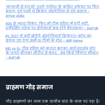
'कप्तानी से हटाओ': एश्ले गार्डनर के कथित अफेयर पर फिर
बवाल, पूर्व पत्नी ने क्रिकेट ऑस्ट्रेलिया से पूछे सवाल -
Amar Ujala
600 से ज्यादा विकेट, फिर भी टीम इंडिया में एंट्री नहीं...
धर्मेंद्रसिंह जडेजा पर सेलेक्टर्स कब होंगे मेहरबान? - AajTak
IPL 2027 में नहीं खेलेंगे ऑस्ट्रेलियाई क्रिकेटर? कोच का
बयान उड़ा देगा सभी 10 टीमों के होश - ABP News
IND vs SL: टीम इंड‍िया को करारा झटका, साई सुदर्शन चोट
के चलते श्रीलंका सीरीज से बाहर... अब किसे म‍िलेगा मौका?
- AajTak
ब्राह्मण गौड़ समाज
गौड़ ब्राह्मणों का नाम एक प्राचीन प्रांत के नाम पर पड़ा है।