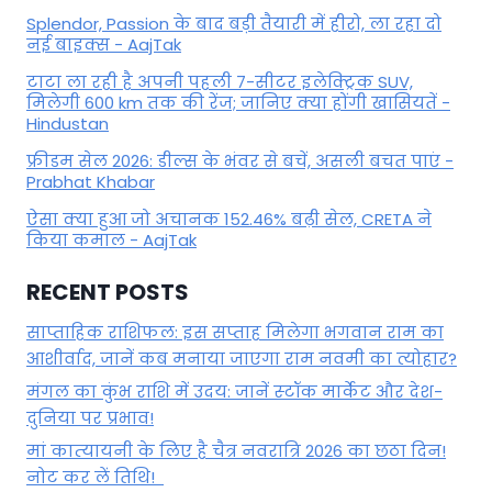
Splendor, Passion के बाद बड़ी तैयारी में हीरो, ला रहा दो
नई बाइक्स - AajTak
टाटा ला रही है अपनी पहली 7-सीटर इलेक्ट्रिक SUV,
मिलेगी 600 km तक की रेंज; जानिए क्या होंगी खासियतें -
Hindustan
फ्रीडम सेल 2026: डील्स के भंवर से बचें, असली बचत पाएं -
Prabhat Khabar
ऐसा क्या हुआ जो अचानक 152.46% बढ़ी सेल, CRETA ने
किया कमाल - AajTak
RECENT POSTS
साप्ताहिक राशिफल: इस सप्ताह मिलेगा भगवान राम का
आशीर्वाद, जानें कब मनाया जाएगा राम नवमी का त्योहार?
मंगल का कुंभ राशि में उदय: जानें स्‍टॉक मार्केट और देश-
दुनिया पर प्रभाव!
मां कात्‍यायनी के लिए है चैत्र नवरात्रि 2026 का छठा दिन!
नोट कर लें तिथि!