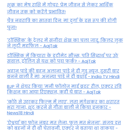
शुक्र का मेष राशि में गोचर: प्रेम जीवन से लेकर आर्थिक
जीवन तक को करेंगे प्रभावित!
चैत्र नवरात्रि का सातवां दिन: मां दुर्गा के इस रूप की होगी
पूजा!
'टॉक्सिक' के ट्रेलर में संजीदा शेख का चला जादू, किलर लुक
ने लूटी महफिल - AajTak
टॉक्सिक में कियारा के इंटीमेट सीन्स, पति सिद्धार्थ पर उठे
सवाल, ट्रोलिंग से यश को पड़ा फर्क? - AajTak
अहान पांडे की बहन अलाना पांडे ने दी गुड न्यूज, दूसरी बार
बनने वाली हैं मां; अनन्या पांडे ने दी बधाई - India TV Hindi
BJP ने शेयर किया 'मनी फॉलोज माई ब्रदर' रील, एक्टर रवि
किशन का आया रिएक्शन, कही ये बात - AajTak
'कोठे से उठाकर फिल्म में लाए', लता मंगेशकर का शरारत
भरा गाना, शूट करने से गीता बाली ने किया इनकार -
News18 Hindi
'ऐश्वर्या का फोन नंबर मत लेना, फूल मत भेजना', संजय दत्त
को बहनों ने दी थी चेतावनी, एक्टर ने बताया था वाकया -