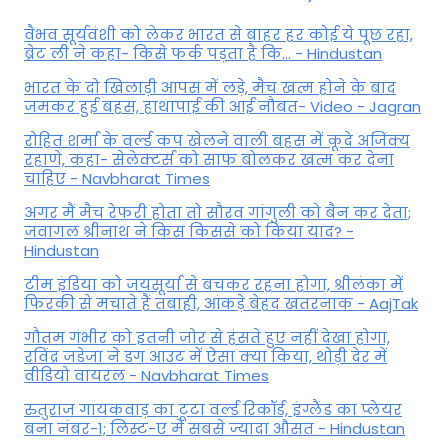
वैभव सूर्यवंशी को लेकर भारत से बाहर हर कोई ये पूछ रहा,
ब्रेट ली ने कहा- किसे फर्क पड़ता है कि… - Hindustan
भारत के दो खिलाड़ी आपस में लड़े, मैच खत्म होने के बाद
जमकर हुई बहस, हाथापाई की आई नौबत- Video - Jagran
रोहित शर्मा के वर्ल्ड कप खेलने वाली बहस में कूदे अजिंक्य
रहाणे, कहा- सेलेक्टर्स को साफ बोलकर खत्म कर देना
चाहिए - Navbharat Times
अगर मैं मैच रेफरी होता तो सौरव गांगुली को बैन कर देता;
जवागल श्रीनाथ ने किस किससे को किया याद? -
Hindustan
टीम इंडिया को जयसूर्या से बचकर रहना होगा, श्रीलंका में
फिरकी से मचाते हैं तबाही, आंकड़े बेहद खतरनाक - AajTak
गौतम गंभीर को इतनी जोर से हंसते हुए नहीं देखा होगा,
रविंद्र जडेजा ने डग आउट में ऐसा क्या किया, थोड़ी देर में
वीडियो वायरल - Navbharat Times
रुतुराज गायकवाड़ का टूटा वर्ल्ड रिकॉर्ड, इंग्लैंड का प्लेयर
बना नंबर-1; लिस्ट-ए में सबसे ज्यादा औसत - Hindustan