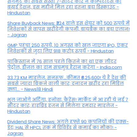
सेगमेंट की सबसे सस्ती 7-सीटर कार ने कॉम्पटीटर्स की
बढ़ाई टेंशन, इस महीने मिल रहा इतना बड़ा डिस्काउंट -
Hindustan
Share Buyback News: ₹324 वाले इस शेयर को 500 रुपये में
निवेशकों से वापस खरीदेगी कंपनी, बायबैक का बड़ा एलान!
- Jagran
GMP पहुंचा 250 रुपये, 10 अगस्त को खुल जाएगा IPO, एंकर
निवेशकों से जुटा लिए 918 करोड़ रुपये - Hindustan
पाकिस्तान में 76 साल पहले कितने का था एक लीटर
पेट्रोल, डीजल का दाम सचमुच हैरान करेगा - India.com
33.73 KM माइलेज, सनरूफ...कीमत ₹6,25,600! ये है देश की
सबसे ज्यादा बिकने वाली कार; दनादन खरीद रहा मिडिल
क्ला... - News18 Hindi
भूल जाओगे अर्टिगा, इनोवा, कैरेंस! मार्केट में आ रही ये नई 7
सीटर कार; हाइब्रिड इंजन से मिलेगा दमदार माइलेज -
Hindustan
Dividend Share News: अगले हफ्ते 90 कंपनियों की एक्स-
डेट; HAL से HPCL तक में डिविडेंड से कमाई का मौका! -
Jagran