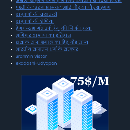
असली ब्राह्मण कौन है जानिए कर्तव्य तथा दिशा निर्देश
पृथ्वी के “प्रथम शासक” आदि गौड़ या गौड़ ब्राह्मण
ब्राह्मणों की वंशावली
ब्राह्मणों की श्रेणियां
हेमचन्द्र भार्गव उर्फ हेमू की निर्मम हत्या
भूमिहार ब्राह्मण का इतिहास
शशांक राजा बंगाल का हिंदू गौड़ राज्य
भारतीय सनातन धर्म के संस्कार
Brahmin Vistar
ekadashi-Udyapan