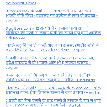
Navbharat Times
Batwara 1947 के प्रमोशन से वायरल वीडियो पर क्यों
भड़की प्रीति जिंटा? इंटरनेट पर एक्ट्रेस ने लगा दी क्लास -
Jagran
Bigg Boss 20: इन 12 सेलेब्रिटी का नाम आया सामने,
क्रिकेटर की पत्नी से लेकर टीवी का सबसे बड़ा हीरो शामिल
- Hindustan
'पहले लड़की को दी गाली, अब कहा राक्षस', रणवीर शौरी ने
शेयर किया वीडियो, रील पर छिड़ा विवाद - AajTak
जिंदगी का असली पाठ पढ़ाता है Sridevi का कल्ट गाना,
सुरेश वाडकर ने दी आवाज; आज भी है सबका फेवरेट -
Jagran
अजय देवगन की फिल्म ‘धमाल 4’ हिट हुई या फ्लॉप?
जानिए यहां, OTT पर इस दिन होगी रिलीज - Hindustan
'ऐसा लगा जैसे मंदिर में आ गया', न्यूयॉर्क के रेस्टोरेंट में बोले
शाहरुख खान, शेफ विकास खन्ना ने क्या बताया? - AajTak
2 बच्चों का पिता बनने के बाद पत्नी से तलाक ले रहा मशहूर
सिंगर? इंस्टाग्राम पर किया अनफॉलो - AajTak