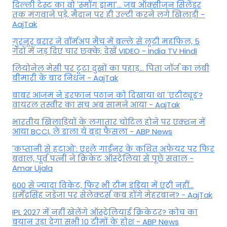
दिल्ली टेस्ट का वो 'स्मॉग ड्रामा'... जब ऑक्सीजन सिलेंडर
तक मंगवाने पड़े, मैदान पर ही उल्टी करने लगे खिलाड़ी -
AajTak
गुरनूर बरार ने वॉर्मअप मैच में बल्ले से लूटी महफिल, 5
गेंदों में जड़ दिए चार छक्के; देखें VIDEO - India TV Hindi
लियोनेल मेसी पर टूटा दुखों का पहाड़... पिता जॉर्ज का लंबी
बीमारी के बाद निधन - AajTak
बाबर आजम ने इरफान पठान को दिखाया था 'एटीट्यूड'?
वायरल तस्वीर का सच अब सामने आया - AajTak
भारतीय खिलाड़ियों के लगातार चोटिल होने पर एक्शन में
आया BCCI, ले डाला ये बड़ा फैसला - ABP News
'कप्तानी से हटाओ': एश्ले गार्डनर के कथित अफेयर पर फिर
बवाल, पूर्व पत्नी ने क्रिकेट ऑस्ट्रेलिया से पूछे सवाल -
Amar Ujala
600 से ज्यादा विकेट, फिर भी टीम इंडिया में एंट्री नहीं...
धर्मेंद्रसिंह जडेजा पर सेलेक्टर्स कब होंगे मेहरबान? - AajTak
IPL 2027 में नहीं खेलेंगे ऑस्ट्रेलियाई क्रिकेटर? कोच का
बयान उड़ा देगा सभी 10 टीमों के होश - ABP News