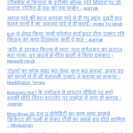
टॉक्सिक में कियारा के इंटीमेट सीन्स, पति सिद्धार्थ पर उठे
सवाल, ट्रोलिंग से यश को पड़ा फर्क? - AajTak
अहान पांडे की बहन अलाना पांडे ने दी गुड न्यूज, दूसरी बार
बनने वाली हैं मां; अनन्या पांडे ने दी बधाई - India TV Hindi
BJP ने शेयर किया 'मनी फॉलोज माई ब्रदर' रील, एक्टर रवि
किशन का आया रिएक्शन, कही ये बात - AajTak
'कोठे से उठाकर फिल्म में लाए', लता मंगेशकर का शरारत
भरा गाना, शूट करने से गीता बाली ने किया इनकार -
News18 Hindi
'ऐश्वर्या का फोन नंबर मत लेना, फूल मत भेजना', संजय दत्त
को बहनों ने दी थी चेतावनी, एक्टर ने बताया था वाकया -
Navbharat Times
Batwara 1947 के प्रमोशन से वायरल वीडियो पर क्यों
भड़की प्रीति जिंटा? इंटरनेट पर एक्ट्रेस ने लगा दी क्लास -
Jagran
Bigg Boss 20: इन 12 सेलेब्रिटी का नाम आया सामने,
क्रिकेटर की पत्नी से लेकर टीवी का सबसे बड़ा हीरो शामिल
- Hindustan