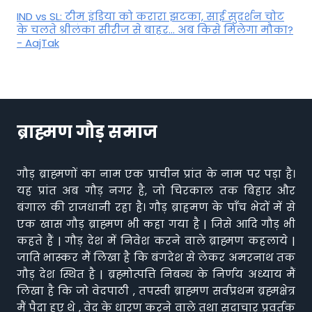
IND vs SL: टीम इंड‍िया को करारा झटका, साई सुदर्शन चोट
के चलते श्रीलंका सीरीज से बाहर... अब किसे म‍िलेगा मौका?
- AajTak
ब्राह्मण गौड़ समाज
गौड़ ब्राह्मणों का नाम एक प्राचीन प्रांत के नाम पर पड़ा है।
यह प्रांत अब गौड़ नगर है, जो चिरकाल तक बिहार और
बंगाल की राजधानी रहा है। गौड़ ब्राहमण के पाँच भेदों में से
एक खास गौड़ ब्राह्मण भी कहा गया है | जिसे आदि गौड़ भी
कहते हैं | गौड़ देश में निवेश करने वाले ब्राह्मण कहलाये |
जाति भास्कर मैं लिखा है कि बंगदेश से लेकर अमरनाथ तक
गौड़ देश स्थित है | ब्रह्मोत्पत्ति निबन्ध के निर्णय अध्याय मैं
लिखा है कि जो वेदपाठी , तपस्वी ब्राह्मण सर्वप्रथम ब्रह्मक्षेत्र
मैं पैदा हुए थे , वेद के धारण करने वाले तथा सदाचार प्रवर्तक