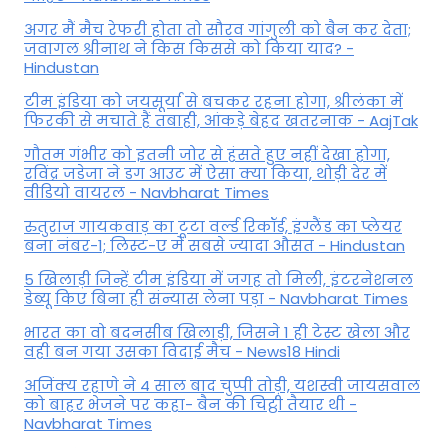
अगर मैं मैच रेफरी होता तो सौरव गांगुली को बैन कर देता;
जवागल श्रीनाथ ने किस किससे को किया याद? -
Hindustan
टीम इंडिया को जयसूर्या से बचकर रहना होगा, श्रीलंका में
फिरकी से मचाते हैं तबाही, आंकड़े बेहद खतरनाक - AajTak
गौतम गंभीर को इतनी जोर से हंसते हुए नहीं देखा होगा,
रविंद्र जडेजा ने डग आउट में ऐसा क्या किया, थोड़ी देर में
वीडियो वायरल - Navbharat Times
रुतुराज गायकवाड़ का टूटा वर्ल्ड रिकॉर्ड, इंग्लैंड का प्लेयर
बना नंबर-1; लिस्ट-ए में सबसे ज्यादा औसत - Hindustan
5 खिलाड़ी जिन्हें टीम इंडिया में जगह तो मिली, इंटरनेशनल
डेब्यू किए बिना ही संन्यास लेना पड़ा - Navbharat Times
भारत का वो बदनसीब खिलाड़ी, जिसने 1 ही टेस्ट खेला और
वही बन गया उसका विदाई मैच - News18 Hindi
अजिंक्य रहाणे ने 4 साल बाद चुप्पी तोड़ी, यशस्वी जायसवाल
को बाहर भेजने पर कहा- बैन की चिट्ठी तैयार थी -
Navbharat Times