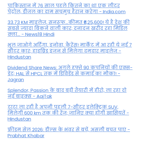
पाकिस्तान में 76 साल पहले कितने का था एक लीटर
पेट्रोल, डीजल का दाम सचमुच हैरान करेगा - India.com
33.73 KM माइलेज, सनरूफ...कीमत ₹6,25,600! ये है देश की
सबसे ज्यादा बिकने वाली कार; दनादन खरीद रहा मिडिल
क्ला... - News18 Hindi
भूल जाओगे अर्टिगा, इनोवा, कैरेंस! मार्केट में आ रही ये नई 7
सीटर कार; हाइब्रिड इंजन से मिलेगा दमदार माइलेज -
Hindustan
Dividend Share News: अगले हफ्ते 90 कंपनियों की एक्स-
डेट; HAL से HPCL तक में डिविडेंड से कमाई का मौका! -
Jagran
Splendor, Passion के बाद बड़ी तैयारी में हीरो, ला रहा दो
नई बाइक्स - AajTak
टाटा ला रही है अपनी पहली 7-सीटर इलेक्ट्रिक SUV,
मिलेगी 600 km तक की रेंज; जानिए क्या होंगी खासियतें -
Hindustan
फ्रीडम सेल 2026: डील्स के भंवर से बचें, असली बचत पाएं -
Prabhat Khabar