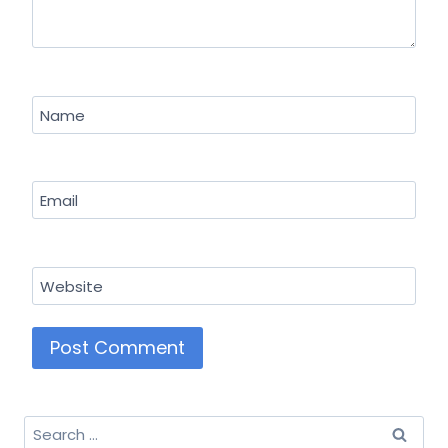
Name
Email
Website
Search