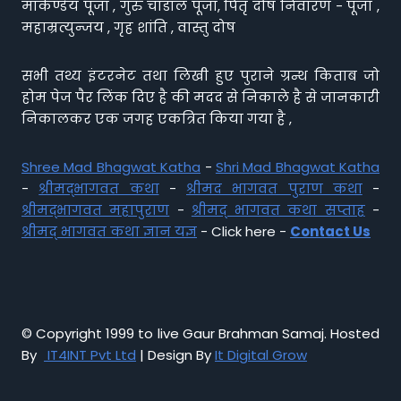
मार्कण्डेय पूजा , गुरु चांडाल पूजा, पितृ दोष निवारण - पूजा ,
महाम्रत्युन्जय , गृह शांति , वास्तु दोष
सभी तथ्य इंटरनेट तथा लिखी हुए पुराने ग्रन्थ किताब जो
होम पेज पैर लिंक दिए है की मदद से निकाले है से जानकारी
निकालकर एक जगह एकत्रित किया गया है ,
Shree Mad Bhagwat Katha
-
Shri Mad Bhagwat Katha
-
श्रीमद्भागवत कथा
-
श्रीमद भागवत पुराण कथा
-
श्रीमद्भागवत महापुराण
-
श्रीमद् भागवत कथा सप्ताह
-
श्रीमद् भागवत कथा ज्ञान यज्ञ
- Click here -
Contact Us
© Copyright 1999 to live Gaur Brahman Samaj. Hosted
By
IT4INT Pvt Ltd
| Design By
It Digital Grow