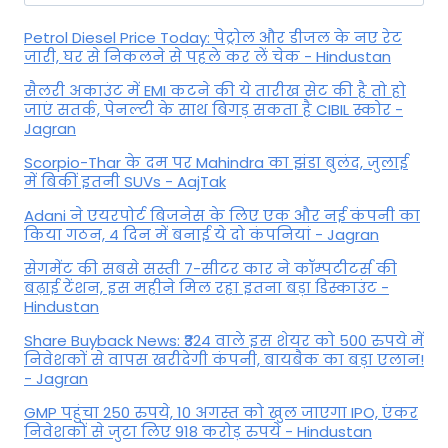
for:
Petrol Diesel Price Today: पेट्रोल और डीजल के नए रेट
जारी, घर से निकलने से पहले कर लें चेक - Hindustan
सैलरी अकाउंट में EMI कटने की ये तारीख सेट की है तो हो
जाएं सतर्क, पेनल्टी के साथ बिगड़ सकता है CIBIL स्कोर -
Jagran
Scorpio-Thar के दम पर Mahindra का झंडा बुलंद, जुलाई
में बिकीं इतनी SUVs - AajTak
Adani ने एयरपोर्ट बिजनेस के लिए एक और नई कंपनी का
किया गठन, 4 दिन में बनाई ये दो कंपनियां - Jagran
सेगमेंट की सबसे सस्ती 7-सीटर कार ने कॉम्पटीटर्स की
बढ़ाई टेंशन, इस महीने मिल रहा इतना बड़ा डिस्काउंट -
Hindustan
Share Buyback News: ₹324 वाले इस शेयर को 500 रुपये में
निवेशकों से वापस खरीदेगी कंपनी, बायबैक का बड़ा एलान!
- Jagran
GMP पहुंचा 250 रुपये, 10 अगस्त को खुल जाएगा IPO, एंकर
निवेशकों से जुटा लिए 918 करोड़ रुपये - Hindustan