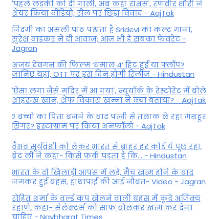
'पहले लड़की को दी गाली, अब कहा राक्षस', रणवीर शौरी ने
शेयर किया वीडियो, रील पर छिड़ा विवाद - AajTak
जिंदगी का असली पाठ पढ़ाता है Sridevi का कल्ट गाना,
सुरेश वाडकर ने दी आवाज; आज भी है सबका फेवरेट -
Jagran
अजय देवगन की फिल्म ‘धमाल 4’ हिट हुई या फ्लॉप?
जानिए यहां, OTT पर इस दिन होगी रिलीज - Hindustan
'ऐसा लगा जैसे मंदिर में आ गया', न्यूयॉर्क के रेस्टोरेंट में बोले
शाहरुख खान, शेफ विकास खन्ना ने क्या बताया? - AajTak
2 बच्चों का पिता बनने के बाद पत्नी से तलाक ले रहा मशहूर
सिंगर? इंस्टाग्राम पर किया अनफॉलो - AajTak
वैभव सूर्यवंशी को लेकर भारत से बाहर हर कोई ये पूछ रहा,
ब्रेट ली ने कहा- किसे फर्क पड़ता है कि… - Hindustan
भारत के दो खिलाड़ी आपस में लड़े, मैच खत्म होने के बाद
जमकर हुई बहस, हाथापाई की आई नौबत- Video - Jagran
रोहित शर्मा के वर्ल्ड कप खेलने वाली बहस में कूदे अजिंक्य
रहाणे, कहा- सेलेक्टर्स को साफ बोलकर खत्म कर देना
चाहिए - Navbharat Times